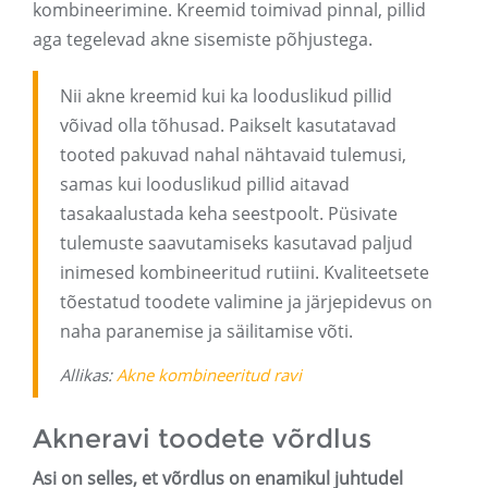
kombineerimine. Kreemid toimivad pinnal, pillid
aga tegelevad akne sisemiste põhjustega.
Nii akne kreemid kui ka looduslikud pillid
võivad olla tõhusad. Paikselt kasutatavad
tooted pakuvad nahal nähtavaid tulemusi,
samas kui looduslikud pillid aitavad
tasakaalustada keha seestpoolt. Püsivate
tulemuste saavutamiseks kasutavad paljud
inimesed kombineeritud rutiini. Kvaliteetsete
tõestatud toodete valimine ja järjepidevus on
naha paranemise ja säilitamise võti.
Allikas:
Akne kombineeritud ravi
Akneravi toodete võrdlus
Asi on selles, et võrdlus on enamikul juhtudel