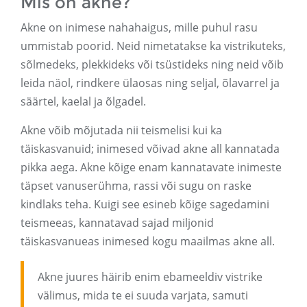
Mis on akne?
Akne on inimese nahahaigus, mille puhul rasu
ummistab poorid. Neid nimetatakse ka vistrikuteks,
sõlmedeks, plekkideks või tsüstideks ning neid võib
leida näol, rindkere ülaosas ning seljal, õlavarrel ja
säärtel, kaelal ja õlgadel.
Akne võib mõjutada nii teismelisi kui ka
täiskasvanuid; inimesed võivad akne all kannatada
pikka aega. Akne kõige enam kannatavate inimeste
täpset vanuserühma, rassi või sugu on raske
kindlaks teha. Kuigi see esineb kõige sagedamini
teismeeas, kannatavad sajad miljonid
täiskasvanueas inimesed kogu maailmas akne all.
Akne juures häirib enim ebameeldiv vistrike
välimus, mida te ei suuda varjata, samuti