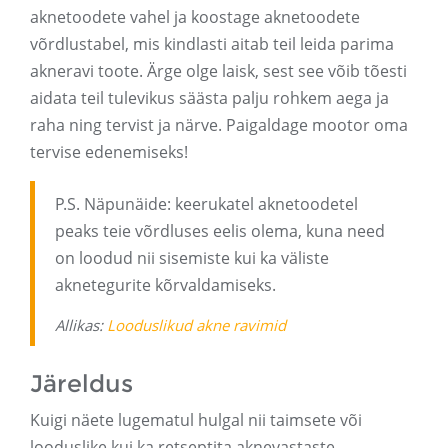
aknetoodete vahel ja koostage aknetoodete
võrdlustabel, mis kindlasti aitab teil leida parima
akneravi toote. Ärge olge laisk, sest see võib tõesti
aidata teil tulevikus säästa palju rohkem aega ja
raha ning tervist ja närve. Paigaldage mootor oma
tervise edenemiseks!
P.S. Näpunäide: keerukatel aknetoodetel
peaks teie võrdluses eelis olema, kuna need
on loodud nii sisemiste kui ka väliste
aknetegurite kõrvaldamiseks.
Allikas:
Looduslikud akne ravimid
Järeldus
Kuigi näete lugematul hulgal nii taimsete või
looduslike kui ka retseptita aknevastaste