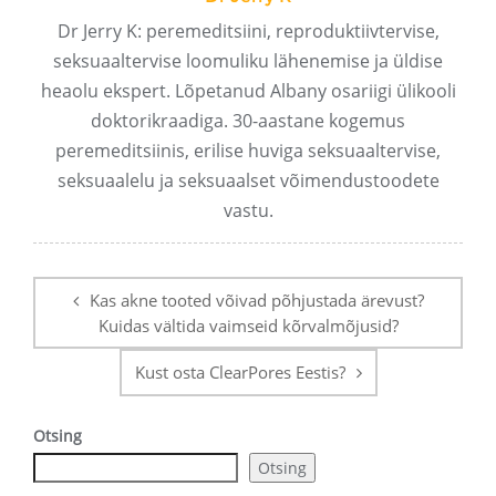
Dr Jerry K: peremeditsiini, reproduktiivtervise,
seksuaaltervise loomuliku lähenemise ja üldise
heaolu ekspert. Lõpetanud Albany osariigi ülikooli
doktorikraadiga. 30-aastane kogemus
peremeditsiinis, erilise huviga seksuaaltervise,
seksuaalelu ja seksuaalset võimendustoodete
vastu.
Postituse
navigeerimine
Kas akne tooted võivad põhjustada ärevust?
Kuidas vältida vaimseid kõrvalmõjusid?
Kust osta ClearPores Eestis?
Otsing
Otsing