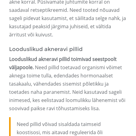
akne korral. Püsivamate juhtumite korral on
saadaval retseptikreemid. Need tooted nõuavad
sageli pidevat kasutamist, et säilitada selge nahk, ja
kasutajad peaksid järgima juhiseid, et vältida
ärritust või kuivust.
Looduslikud akneravi pillid
Looduslikud akneravi pillid toimivad seestpoolt
väljapoole.
Need pillid toetavad organismi võimet
aknega toime tulla, edendades hormonaalset
tasakaalu, vähendades sisemist põletikku ja
toetades naha paranemist. Neid kasutavad sageli
inimesed, kes eelistavad loomulikku lähenemist või
soovivad paikse ravi tõhustamiseks lisa.
Need pillid võivad sisaldada taimseid
koostisosi, mis aitavad reguleerida õli