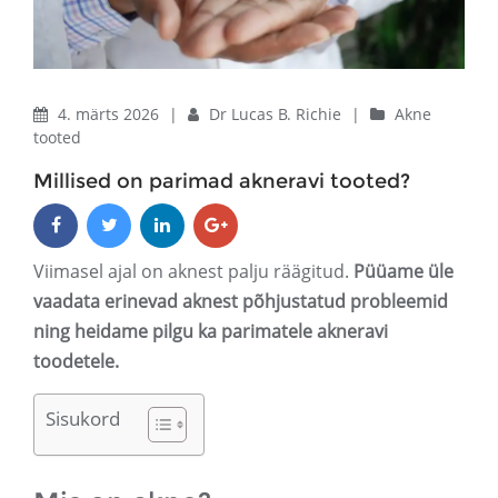
4. märts 2026
|
Dr Lucas B. Richie
|
Akne
tooted
Millised on parimad akneravi tooted?
Viimasel ajal on aknest palju räägitud.
Püüame üle
vaadata erinevad aknest põhjustatud probleemid
ning heidame pilgu ka parimatele akneravi
toodetele.
Sisukord