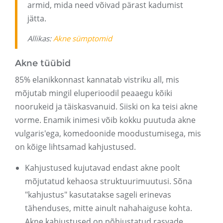
armid, mida need võivad pärast kadumist
jätta.
Allikas:
Akne sümptomid
Akne tüübid
85% elanikkonnast kannatab vistriku all, mis
mõjutab mingil eluperioodil peaaegu kõiki
noorukeid ja täiskasvanuid. Siiski on ka teisi akne
vorme. Enamik inimesi võib kokku puutuda akne
vulgaris'ega, komedoonide moodustumisega, mis
on kõige lihtsamad kahjustused.
Kahjustused kujutavad endast akne poolt
mõjutatud kehaosa struktuurimuutusi. Sõna
"kahjustus" kasutatakse sageli erinevas
tähenduses, mitte ainult nahahaiguse kohta.
Akne kahjustused on põhjustatud rasvade