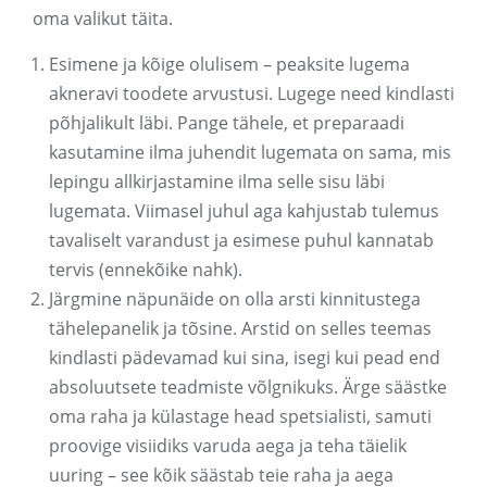
oma valikut täita.
Esimene ja kõige olulisem – peaksite lugema
akneravi toodete arvustusi. Lugege need kindlasti
põhjalikult läbi. Pange tähele, et preparaadi
kasutamine ilma juhendit lugemata on sama, mis
lepingu allkirjastamine ilma selle sisu läbi
lugemata. Viimasel juhul aga kahjustab tulemus
tavaliselt varandust ja esimese puhul kannatab
tervis (ennekõike nahk).
Järgmine näpunäide on olla arsti kinnitustega
tähelepanelik ja tõsine. Arstid on selles teemas
kindlasti pädevamad kui sina, isegi kui pead end
absoluutsete teadmiste võlgnikuks. Ärge säästke
oma raha ja külastage head spetsialisti, samuti
proovige visiidiks varuda aega ja teha täielik
uuring – see kõik säästab teie raha ja aega