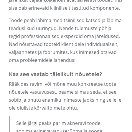
Järelikult vajate kõikehõlmavat akneravi toodet, mis
sisaldab erinevaid kliiniliselt testitud komponente.
Toode peab läbima meditsiinilised katsed ja läbima
teaduslikud uuringud. Nende tulemuste põhjal
tegid professionaalsed eksperdid oma järeldused.
Nad nõustavad tooteid klientidele individuaalselt,
väljaannetes ja foorumites, kus inimesed otsivad
oma probleemidele lahendusi.
Kas see vastab täielikult nõuetele?
Rääkides ravimi või mõne muu konkreetse toote
nõuetele vastavusest, peame silmas seda, et see
sobib ja ohutu enamiku inimeste jaoks ning sellel ei
ole oluliste kõrvaltoimete ohtu.
Selle järgi peaks parim akneravi toode
sobima erineva vanuserühma ja sooga