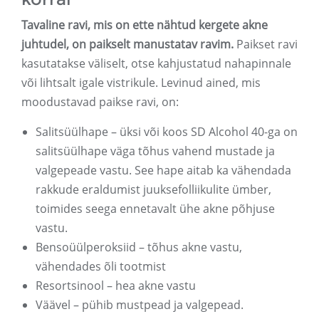
Tavaline ravi, mis on ette nähtud kergete akne
juhtudel, on paikselt manustatav ravim.
Paikset ravi
kasutatakse väliselt, otse kahjustatud nahapinnale
või lihtsalt igale vistrikule. Levinud ained, mis
moodustavad paikse ravi, on:
Salitsüülhape – üksi või koos SD Alcohol 40-ga on
salitsüülhape väga tõhus vahend mustade ja
valgepeade vastu. See hape aitab ka vähendada
rakkude eraldumist juuksefolliikulite ümber,
toimides seega ennetavalt ühe akne põhjuse
vastu.
Bensoüülperoksiid – tõhus akne vastu,
vähendades õli tootmist
Resortsinool – hea akne vastu
Väävel – pühib mustpead ja valgepead.