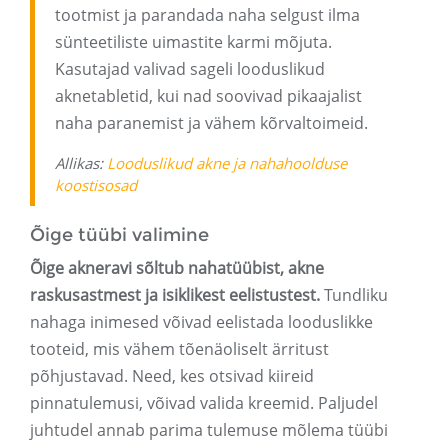
tootmist ja parandada naha selgust ilma
sünteetiliste uimastite karmi mõjuta.
Kasutajad valivad sageli looduslikud
aknetabletid, kui nad soovivad pikaajalist
naha paranemist ja vähem kõrvaltoimeid.
Allikas:
Looduslikud akne ja nahahoolduse
koostisosad
Õige tüübi valimine
Õige akneravi sõltub nahatüübist, akne
raskusastmest ja isiklikest eelistustest.
Tundliku
nahaga inimesed võivad eelistada looduslikke
tooteid, mis vähem tõenäoliselt ärritust
põhjustavad. Need, kes otsivad kiireid
pinnatulemusi, võivad valida kreemid. Paljudel
juhtudel annab parima tulemuse mõlema tüübi