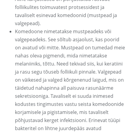
folliikulites toimuvatest protsessidest ja
tavaliselt esinevad komedoonid (mustpead ja
valgepead).
Komedoone nimetatakse mustpeadeks või
valgepeadeks. See sõltub asjaolust, kas poorid
on avatud või mitte. Mustpead on tumedad meie
nahas oleva pigmendi, mida nimetatakse
melaniiniks, tõttu. Need tekivad siis, kui keratiini
ja rasu segu tõuseb folliikuli pinnale. Valgepead
on väikesed ja valged kõrgenenud laigud, mis on
täidetud nahapinna all paisuva rasunäärme
sekretsiooniga. Tavaliselt ei suuda inimesed
kodustes tingimustes vastu seista komedoonide
korjamisele ja pigistamisele, mis tavaliselt
põhjustavad kerget infektsiooni. Erinevat tüüpi
bakteritel on lihtne juurdepääs avatud