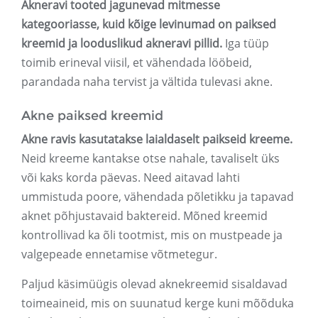
Akneravi tooted jagunevad mitmesse
kategooriasse, kuid kõige levinumad on paiksed
kreemid ja looduslikud akneravi pillid.
Iga tüüp
toimib erineval viisil, et vähendada lööbeid,
parandada naha tervist ja vältida tulevasi akne.
Akne paiksed kreemid
Akne ravis kasutatakse laialdaselt paikseid kreeme.
Neid kreeme kantakse otse nahale, tavaliselt üks
või kaks korda päevas. Need aitavad lahti
ummistuda poore, vähendada põletikku ja tapavad
aknet põhjustavaid baktereid. Mõned kreemid
kontrollivad ka õli tootmist, mis on mustpeade ja
valgepeade ennetamise võtmetegur.
Paljud käsimüügis olevad aknekreemid sisaldavad
toimeaineid, mis on suunatud kerge kuni mõõduka