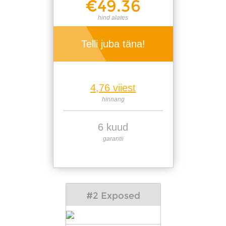
€49.36
hind alates
Telli juba täna!
4,76 viiest
hinnang
6 kuud
garantii
#2 Exposed