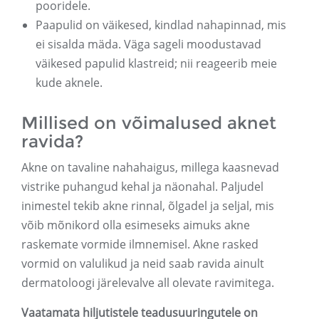
pooridele.
Paapulid on väikesed, kindlad nahapinnad, mis
ei sisalda mäda. Väga sageli moodustavad
väikesed papulid klastreid; nii reageerib meie
kude aknele.
Millised on võimalused aknet
ravida?
Akne on tavaline nahahaigus, millega kaasnevad
vistrike puhangud kehal ja näonahal. Paljudel
inimestel tekib akne rinnal, õlgadel ja seljal, mis
võib mõnikord olla esimeseks aimuks akne
raskemate vormide ilmnemisel. Akne rasked
vormid on valulikud ja neid saab ravida ainult
dermatoloogi järelevalve all olevate ravimitega.
Vaatamata hiljutistele teadusuuringutele on