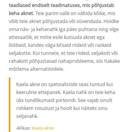
teadlased endiselt teadmatuses, mis põhjustab
keha aknet.
Teie parim valik on vältida kõike, mis
võib teie aknet põhjustada või süvendada. Hoidke
oma näo- ja kehanahk iga päev puhtana ning olge
ettevaatlik, et mitte esile kutsuda aknet ega
lööbeid, kandes väga kitsaid riideid või raskeid
seljakotte. Kui tunnete, et teie riided, seljakott või
rahakott põhjustavad nahaprobleeme, siis hakake
mõtlema alternatiividele.
Kaela akne on spetsialistide seas tuntud kui
keeruline ettepanek. Kaela nahk on teie keha
üks tundlikumaid piirkondi. See vajab sinult
rohkem niisutust ja hoolt kui näiteks sinu
seljanahk.
Allikas:
Kaela akne