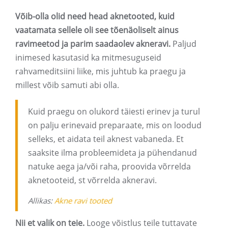
Võib-olla olid need head aknetooted, kuid
vaatamata sellele oli see tõenäoliselt ainus
ravimeetod ja parim saadaolev akneravi.
Paljud
inimesed kasutasid ka mitmesuguseid
rahvameditsiini liike, mis juhtub ka praegu ja
millest võib samuti abi olla.
Kuid praegu on olukord täiesti erinev ja turul
on palju erinevaid preparaate, mis on loodud
selleks, et aidata teil aknest vabaneda. Et
saaksite ilma probleemideta ja pühendanud
natuke aega ja/või raha, proovida võrrelda
aknetooteid, st võrrelda akneravi.
Allikas:
Akne ravi tooted
Nii et valik on teie.
Looge võistlus teile tuttavate