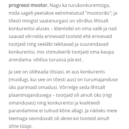
progressi mootor.
Nagu ka turukonkurentsiga,
mida sageli peetakse eelnimetatud "mootoriks"; ja
tõesti mingist vaatenurgast on võrdlus lihtsalt
konkurentsi aluses – klientidel on oma valik ja nad
saavad võrrelda erinevaid tooteid ehk erinevaid
tootjaid ning seeläbi tekitavad ja suurendavad
konkurentsi, mis stimuleerib tootjaid oma kaupa
arendama. võitlus turuosa pärast.
Ja see on üldteada tõsiasi, et aus konkurents
(muidugi, kui see on tõesti aus) on turumajanduse
üks parimaid omadusi. Võrrelge seda lihtsalt
plaanimajandusega – tootjaid oli ainult üks (riigi
omanduses) ning konkurentsi ja kvaliteedi
parandamine ei tulnud kõne allagi. Ja näiteks meie
teemaga seonduvalt oli akneravi tooteid ainult
ühte tüüpi.