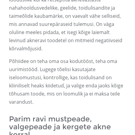
nahahooldusvedelike, geelide, toidulisandite ja
taimeõlide kaubamärke, on vaevalt vähe selliseid,
mis annavad suurepäraseid tulemusi. On väga
oluline meeles pidada, et isegi kõige laiemalt
levinud akneravi toodetel on mitmeid negatiivseid
kõrvalmõjusid.
Põhiidee on teha oma osa kodutööst, teha oma
uurimistööd. Lugege tõelisi kasutajate
iseloomustusi, kontrollige, kas toidulisand on
kliiniliselt heaks kiidetud, ja valige enda jaoks kõige
tõhusam toode, mis on loomulik ja ei maksa teile
varandust.
Parim ravi mustpeade,
valgepeade ja kergete akne
korral