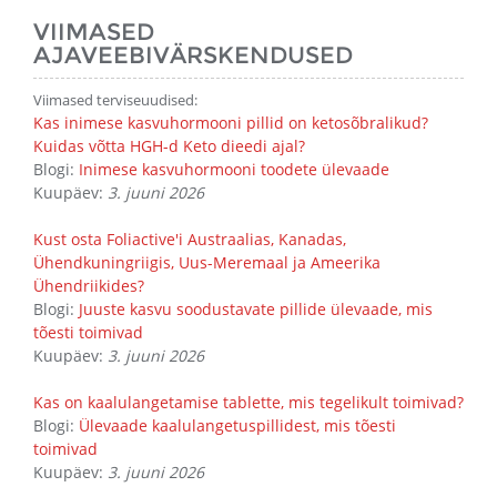
VIIMASED
AJAVEEBIVÄRSKENDUSED
Viimased terviseuudised:
Kas inimese kasvuhormooni pillid on ketosõbralikud?
Kuidas võtta HGH-d Keto dieedi ajal?
Blogi:
Inimese kasvuhormooni toodete ülevaade
Kuupäev:
3. juuni 2026
Kust osta Foliactive'i Austraalias, Kanadas,
Ühendkuningriigis, Uus-Meremaal ja Ameerika
Ühendriikides?
Blogi:
Juuste kasvu soodustavate pillide ülevaade, mis
tõesti toimivad
Kuupäev:
3. juuni 2026
Kas on kaalulangetamise tablette, mis tegelikult toimivad?
Blogi:
Ülevaade kaalulangetuspillidest, mis tõesti
toimivad
Kuupäev:
3. juuni 2026