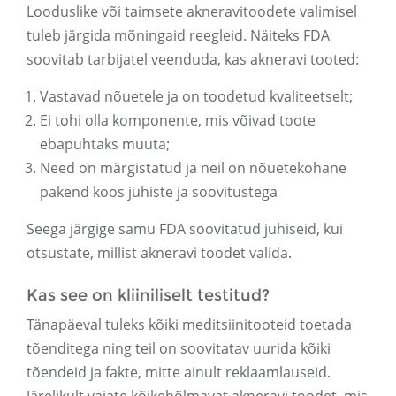
Looduslike või taimsete akneravitoodete valimisel
tuleb järgida mõningaid reegleid. Näiteks FDA
soovitab tarbijatel veenduda, kas akneravi tooted:
Vastavad nõuetele ja on toodetud kvaliteetselt;
Ei tohi olla komponente, mis võivad toote
ebapuhtaks muuta;
Need on märgistatud ja neil on nõuetekohane
pakend koos juhiste ja soovitustega
Seega järgige samu FDA soovitatud juhiseid, kui
otsustate, millist akneravi toodet valida.
Kas see on kliiniliselt testitud?
Tänapäeval tuleks kõiki meditsiinitooteid toetada
tõenditega ning teil on soovitatav uurida kõiki
tõendeid ja fakte, mitte ainult reklaamlauseid.