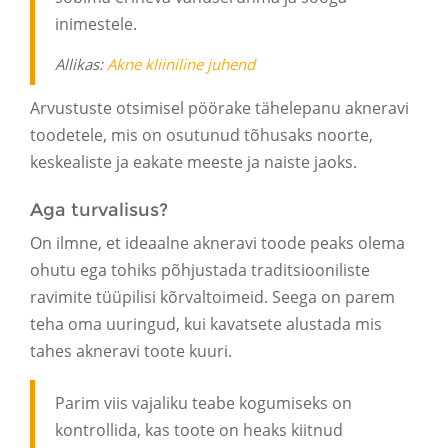
inimestele.
Allikas:
Akne kliiniline juhend
Arvustuste otsimisel pöörake tähelepanu akneravi
toodetele, mis on osutunud tõhusaks noorte,
keskealiste ja eakate meeste ja naiste jaoks.
Aga turvalisus?
On ilmne, et ideaalne akneravi toode peaks olema
ohutu ega tohiks põhjustada traditsiooniliste
ravimite tüüpilisi kõrvaltoimeid. Seega on parem
teha oma uuringud, kui kavatsete alustada mis
tahes akneravi toote kuuri.
Parim viis vajaliku teabe kogumiseks on
kontrollida, kas toote on heaks kiitnud