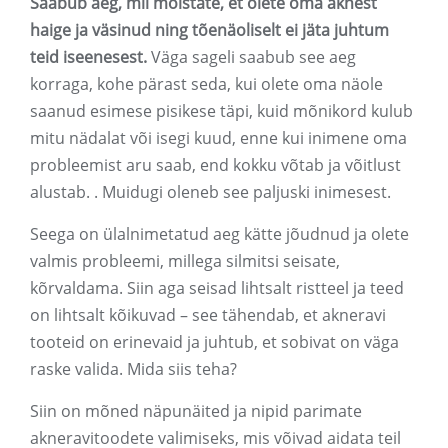
Saabub aeg, mil mõistate, et olete oma aknest
haige ja väsinud ning tõenäoliselt ei jäta juhtum
teid iseenesest.
Väga sageli saabub see aeg
korraga, kohe pärast seda, kui olete oma näole
saanud esimese pisikese täpi, kuid mõnikord kulub
mitu nädalat või isegi kuud, enne kui inimene oma
probleemist aru saab, end kokku võtab ja võitlust
alustab. . Muidugi oleneb see paljuski inimesest.
Seega on ülalnimetatud aeg kätte jõudnud ja olete
valmis probleemi, millega silmitsi seisate,
kõrvaldama. Siin aga seisad lihtsalt ristteel ja teed
on lihtsalt kõikuvad – see tähendab, et akneravi
tooteid on erinevaid ja juhtub, et sobivat on väga
raske valida. Mida siis teha?
Siin on mõned näpunäited ja nipid parimate
akneravitoodete valimiseks, mis võivad aidata teil