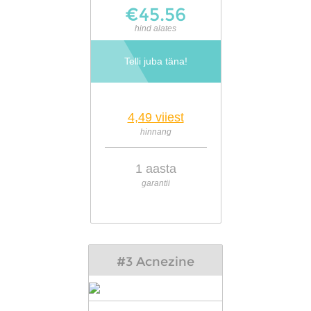
€45.56
hind alates
Telli juba täna!
4,49 viiest
hinnang
1 aasta
garantii
#3 Acnezine