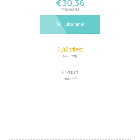
€30.36
hind alates
Telli juba täna!
3,97 viiest
hinnang
6 kuud
garantii