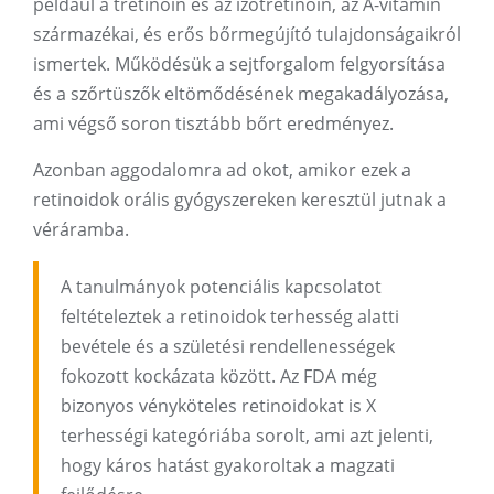
például a tretinoin és az izotretinoin, az A-vitamin
származékai, és erős bőrmegújító tulajdonságaikról
ismertek. Működésük a sejtforgalom felgyorsítása
és a szőrtüszők eltömődésének megakadályozása,
ami végső soron tisztább bőrt eredményez.
Azonban aggodalomra ad okot, amikor ezek a
retinoidok orális gyógyszereken keresztül jutnak a
véráramba.
A tanulmányok potenciális kapcsolatot
feltételeztek a retinoidok terhesség alatti
bevétele és a születési rendellenességek
fokozott kockázata között. Az FDA még
bizonyos vényköteles retinoidokat is X
terhességi kategóriába sorolt, ami azt jelenti,
hogy káros hatást gyakoroltak a magzati