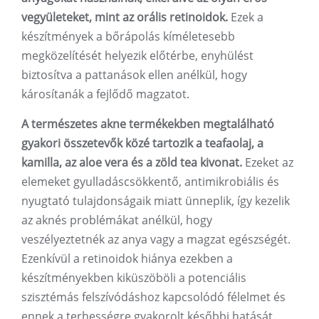
vegyületeket, mint az orális retinoidok.
Ezek a
készítmények a bőrápolás kíméletesebb
megközelítését helyezik előtérbe, enyhülést
biztosítva a pattanások ellen anélkül, hogy
károsítanák a fejlődő magzatot.
A természetes akne termékekben megtalálható
gyakori összetevők közé tartozik a teafaolaj, a
kamilla, az aloe vera és a zöld tea kivonat.
Ezeket az
elemeket gyulladáscsökkentő, antimikrobiális és
nyugtató tulajdonságaik miatt ünneplik, így kezelik
az aknés problémákat anélkül, hogy
veszélyeztetnék az anya vagy a magzat egészségét.
Ezenkívül a retinoidok hiánya ezekben a
készítményekben kiküszöböli a potenciális
szisztémás felszívódáshoz kapcsolódó félelmet és
ennek a terhességre gyakorolt ​​későbbi hatását.