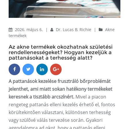
2026. május 6.
|
Dr. Lucas B. Richie
|
Akne
termékek
Az akne termékek okozhatnak születési
rendellenességeket? Hogyan kezeljük a
pattanásokat a terhesség alatt?
A pattanások kezelése frusztráló bőrproblémát
jelenthet, ami miatt sokan hatékony termékeket
keresnek a tisztább arcszínért.
Mivel a piacon
rengeteg pattanás elleni kezelés érhető el, fontos
körültekintően választani, különösen terhesség
vagy szülővé válás tervezése során. Gyakori
aggodalomra ad okot, hogy a pattanás elleni