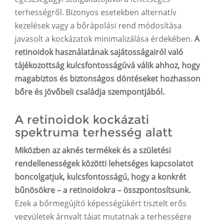
terhességről. Bizonyos esetekben alternatív
kezelések vagy a bőrápolási rend módosítása
javasolt a kockázatok minimalizálása érdekében.
A
retinoidok használatának sajátosságairól való
tájékozottság kulcsfontosságúvá válik ahhoz, hogy
magabiztos és biztonságos döntéseket hozhasson
bőre és jövőbeli családja szempontjából.
A retinoidok kockázati
spektruma terhesség alatt
Miközben az aknés termékek és a születési
rendellenességek közötti lehetséges kapcsolatot
boncolgatjuk, kulcsfontosságú, hogy a konkrét
bűnösökre – a retinoidokra – összpontosítsunk.
Ezek a bőrmegújító képességükért tisztelt erős
vegyületek árnyalt tájat mutatnak a terhességre