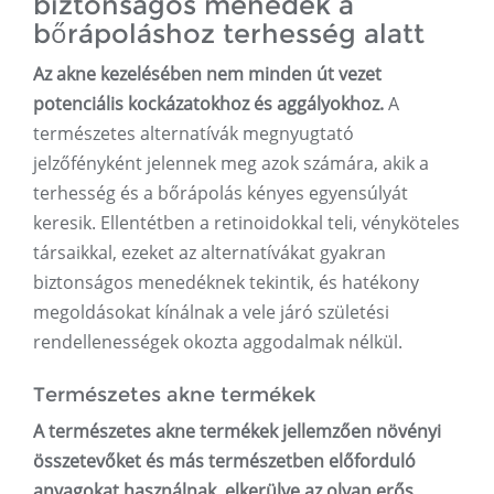
biztonságos menedék a
bőrápoláshoz terhesség alatt
Az akne kezelésében nem minden út vezet
potenciális kockázatokhoz és aggályokhoz.
A
természetes alternatívák megnyugtató
jelzőfényként jelennek meg azok számára, akik a
terhesség és a bőrápolás kényes egyensúlyát
keresik. Ellentétben a retinoidokkal teli, vényköteles
társaikkal, ezeket az alternatívákat gyakran
biztonságos menedéknek tekintik, és hatékony
megoldásokat kínálnak a vele járó születési
rendellenességek okozta aggodalmak nélkül.
Természetes akne termékek
A természetes akne termékek jellemzően növényi
összetevőket és más természetben előforduló
anyagokat használnak, elkerülve az olyan erős