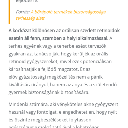
fejlődésre.
Forrás:
A bőrápoló termékek biztonságossága
terhesség alatt
A kockázat különösen az orálisan szedett retinoidok
esetén áll fenn, szemben a helyi alkalmazással.
A
terhes egyének vagy a teherbe esést tervezők
gyakran azt tanácsolják, hogy kerüljék az orális
retinoid gyógyszereket, mivel ezek potenciálisan
károsíthatják a fejlődő magzatot. Ez az
elővigyázatossági megközelítés nem a pánik
kiváltására irányul, hanem az anya és a születendő
gyermek biztonságának biztosítására.
Mindenki számára, aki vényköteles akne gyógyszert
használ vagy fontolgat, elengedhetetlen, hogy nyílt
és őszinte megbeszéléseket folytasson
egészségügyi szolgáltatójával a lehetséges