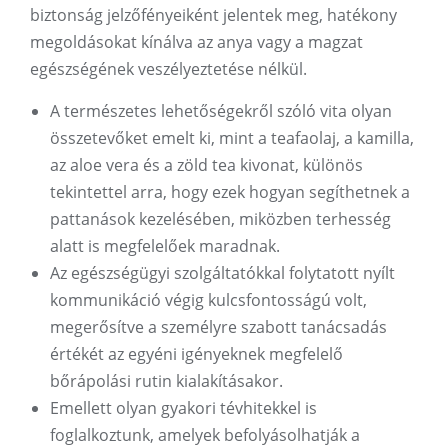
biztonság jelzőfényeiként jelentek meg, hatékony
megoldásokat kínálva az anya vagy a magzat
egészségének veszélyeztetése nélkül.
A természetes lehetőségekről szóló vita olyan
összetevőket emelt ki, mint a teafaolaj, a kamilla,
az aloe vera és a zöld tea kivonat, különös
tekintettel arra, hogy ezek hogyan segíthetnek a
pattanások kezelésében, miközben terhesség
alatt is megfelelőek maradnak.
Az egészségügyi szolgáltatókkal folytatott nyílt
kommunikáció végig kulcsfontosságú volt,
megerősítve a személyre szabott tanácsadás
értékét az egyéni igényeknek megfelelő
bőrápolási rutin kialakításakor.
Emellett olyan gyakori tévhitekkel is
foglalkoztunk, amelyek befolyásolhatják a