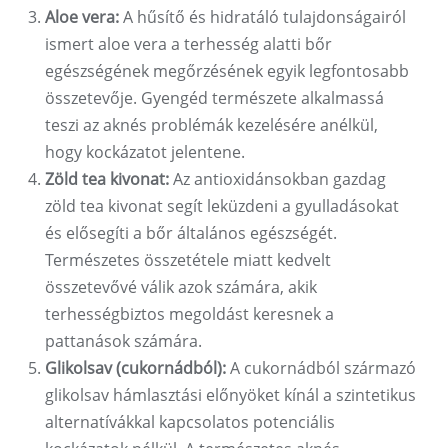
Aloe vera:
A hűsítő és hidratáló tulajdonságairól
ismert aloe vera a terhesség alatti bőr
egészségének megőrzésének egyik legfontosabb
összetevője. Gyengéd természete alkalmassá
teszi az aknés problémák kezelésére anélkül,
hogy kockázatot jelentene.
Zöld tea kivonat:
Az antioxidánsokban gazdag
zöld tea kivonat segít leküzdeni a gyulladásokat
és elősegíti a bőr általános egészségét.
Természetes összetétele miatt kedvelt
összetevővé válik azok számára, akik
terhességbiztos megoldást keresnek a
pattanások számára.
Glikolsav (cukornádból):
A cukornádból származó
glikolsav hámlasztási előnyöket kínál a szintetikus
alternatívákkal kapcsolatos potenciális