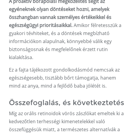
A proaktív bőrápolási megközelítés segít az
egyéneknek olyan döntéseket hozni, amelyek
összhangban vannak személyes értékeikkel és
egészségügyi prioritásaikkal.
Amikor félretesszük a
gyakori tévhiteket, és a döntések megbízható
információkon alapulnak, könnyebbé válik egy
biztonságosnak és megfelelőnek érzett rutin
kialakítása.
Ez a fajta tájékozott gondolkodásmód nemcsak az
egészségesebb, tisztább bőrt támogatja, hanem
mind az anya, mind a fejlődő baba jólétét is.
Összefoglalás, és következtetés
Míg az orális retinoidok vörös zászlókat emeltek ki a
kedvezőtlen terhességi kimenetelekkel való
összefüggésük miatt, a természetes alternatívák a