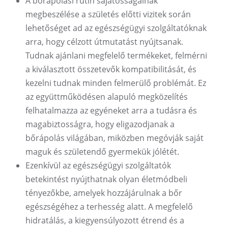
A bőrápolási rutin sajátosságainak
megbeszélése a születés előtti vizitek során
lehetőséget ad az egészségügyi szolgáltatóknak
arra, hogy célzott útmutatást nyújtsanak.
Tudnak ajánlani megfelelő termékeket, felmérni
a kiválasztott összetevők kompatibilitását, és
kezelni tudnak minden felmerülő problémát. Ez
az együttműködésen alapuló megközelítés
felhatalmazza az egyéneket arra a tudásra és
magabiztosságra, hogy eligazodjanak a
bőrápolás világában, miközben megóvják saját
maguk és születendő gyermekük jólétét.
Ezenkívül az egészségügyi szolgáltatók
betekintést nyújthatnak olyan életmódbeli
tényezőkbe, amelyek hozzájárulnak a bőr
egészségéhez a terhesség alatt. A megfelelő
hidratálás, a kiegyensúlyozott étrend és a