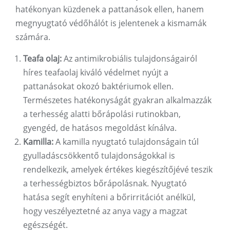
hatékonyan küzdenek a pattanások ellen, hanem
megnyugtató védőhálót is jelentenek a kismamák
számára.
Teafa olaj:
Az antimikrobiális tulajdonságairól
híres teafaolaj kiváló védelmet nyújt a
pattanásokat okozó baktériumok ellen.
Természetes hatékonyságát gyakran alkalmazzák
a terhesség alatti bőrápolási rutinokban,
gyengéd, de hatásos megoldást kínálva.
Kamilla:
A kamilla nyugtató tulajdonságain túl
gyulladáscsökkentő tulajdonságokkal is
rendelkezik, amelyek értékes kiegészítőjévé teszik
a terhességbiztos bőrápolásnak. Nyugtató
hatása segít enyhíteni a bőrirritációt anélkül,
hogy veszélyeztetné az anya vagy a magzat
egészségét.