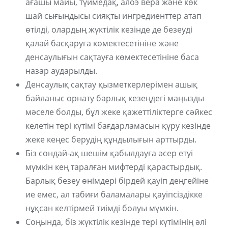
ағашы майы, түймедақ, алоэ вера және көк
шай сығындысы сияқты ингредиенттер атап
өтілді, олардың жүктілік кезінде де безеуді
қалай басқаруға көмектесетініне және
денсаулығын сақтауға көмектесетініне баса
назар аударылды.
Денсаулық сақтау қызметкерлерімен ашық
байланыс орнату барлық кезеңдегі маңызды
мәселе болды, бұл жеке қажеттіліктерге сәйкес
келетін тері күтімі бағдарламасын құру кезінде
жеке кеңес берудің құндылығын арттырды.
Біз сондай-ақ шешім қабылдауға әсер етуі
мүмкін кең таралған мифтерді қарастырдық.
Барлық безеу өнімдері бірдей қауіп деңгейіне
ие емес, ал табиғи баламалары қауіпсіздікке
нұқсан келтірмей тиімді болуы мүмкін.
Соңында, біз жүктілік кезінде тері күтімінің әлі