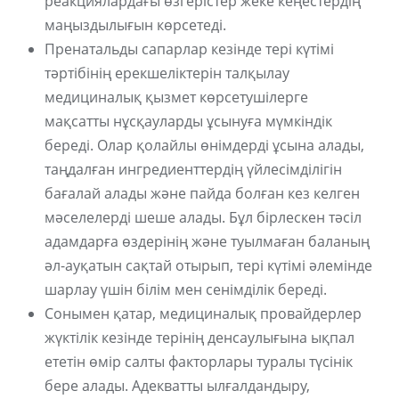
реакциялардағы өзгерістер жеке кеңестердің
маңыздылығын көрсетеді.
Пренатальды сапарлар кезінде тері күтімі
тәртібінің ерекшеліктерін талқылау
медициналық қызмет көрсетушілерге
мақсатты нұсқауларды ұсынуға мүмкіндік
береді. Олар қолайлы өнімдерді ұсына алады,
таңдалған ингредиенттердің үйлесімділігін
бағалай алады және пайда болған кез келген
мәселелерді шеше алады. Бұл бірлескен тәсіл
адамдарға өздерінің және туылмаған баланың
әл-ауқатын сақтай отырып, тері күтімі әлемінде
шарлау үшін білім мен сенімділік береді.
Сонымен қатар, медициналық провайдерлер
жүктілік кезінде терінің денсаулығына ықпал
ететін өмір салты факторлары туралы түсінік
бере алады. Адекватты ылғалдандыру,