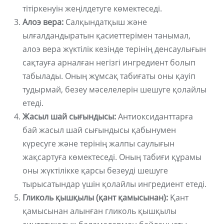
тітіркенуін жеңілдетуге көмектеседі.
Алоэ вера:
Салқындатқыш және
ылғалдандыратын қасиеттерімен танымал,
алоэ вера жүктілік кезінде терінің денсаулығын
сақтауға арналған негізгі ингредиент болып
табылады. Оның жұмсақ табиғаты оны қауіп
тудырмай, безеу мәселелерін шешуге қолайлы
етеді.
Жасыл шай сығындысы:
Антиоксиданттарға
бай жасыл шай сығындысы қабынумен
күресуге және терінің жалпы саулығын
жақсартуға көмектеседі. Оның табиғи құрамы
оны жүктілікке қарсы безеуді шешуге
тырысатындар үшін қолайлы ингредиент етеді.
Гликоль қышқылы (қант қамысынан):
Қант
қамысынан алынған гликоль қышқылы