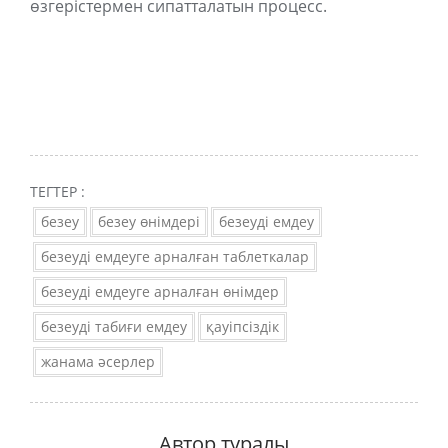
өзгерістермен сипатталатын процесс.
ТЕГТЕР :
безеу
безеу өнімдері
безеуді емдеу
безеуді емдеуге арналған таблеткалар
безеуді емдеуге арналған өнімдер
безеуді табиғи емдеу
қауіпсіздік
жанама әсерлер
Автор туралы