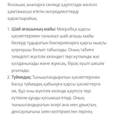
болашақ аналарға сенімді қауіпсіздік желісін
қамтамасыз ететін ингредиенттерді
қарастырайық.
Шәй ағашының майы:
Микробқа қарсы
қасиеттерімен танымал шай ағашы майы
безеуді тудыратын бактерияларға қарсы мықты
қорғаушы болып табылады. Оның табиғи
тиімділігі жүктілік кезіндегі тері күтімінде жиі
қолданылады және жұмсақ, бірақ күшті шешім
ұсынады.
Түймедақ:
Тыныштандыратын қасиеттерінен
басқа түймедақ қабынуға қарсы қасиеттерге
ие, бұл оны жүктілік кезінде қауіпсіз тері
күтіміне құнды қосымша етеді. Оның
тыныштандыратын әсері ана мен ұрықтың
денсаулығына зиян келтірместен терінің