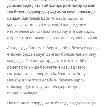
дәрмектердің, атап айтқанда, ретиноидтар мен
туа біткен ақаулардың ықтимал қаупі арасында
қандай байланыс бар?
Мінсіз бетке деген
ұмтылыс көпшілікті осы күшті шешімдерге
итермелесе де, сақтықпен қарау өте маңызды,
әсіресе жоспарлаушылар немесе күтушілер үшін.
Алаңдауды бастамас бұрын, әрбір безеуге қарсы
өнімнің бірдей қауіп деңгейі болмайтынын білу
маңызды. Ретиноидтарды қамтитын кейбір
рецепт бойынша берілетін емдеу әдістері
ықтимал мәселелермен байланысты болуы
мүмкін, ал көптеген табиғи безеуге қарсы
өнімдер әдетте қауіпсіз нұсқа ретінде
қарастырылады.
Негізгі мәселелерді және безеуді емдеу мен туа