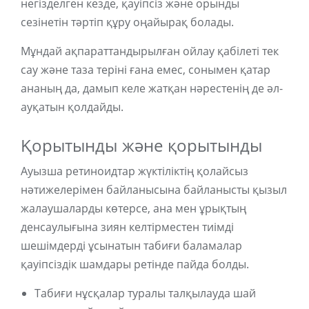
негізделген кезде, қауіпсіз және орынды
сезінетін тәртіп құру оңайырақ болады.
Мұндай ақпараттандырылған ойлау қабілеті тек
сау және таза теріні ғана емес, сонымен қатар
ананың да, дамып келе жатқан нәрестенің де әл-
ауқатын қолдайды.
Қорытынды және қорытынды
Ауызша ретиноидтар жүктіліктің қолайсыз
нәтижелерімен байланысына байланысты қызыл
жалаушаларды көтерсе, ана мен ұрықтың
денсаулығына зиян келтірместен тиімді
шешімдерді ұсынатын табиғи баламалар
қауіпсіздік шамдары ретінде пайда болды.
Табиғи нұсқалар туралы талқылауда шай