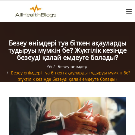
Безеу өнімдері туа біткен ақауларды
тудыруы мүмкін бе? Жүктілік кезінде
безеуді қалай емдеуге болады?
Үй
Безеу өнімдері
Безеу өнімдері туа біткен ақауларды тудыруы мүмкін бе?
Жүктілік кезінде безеуді қалай емдеуге болады?