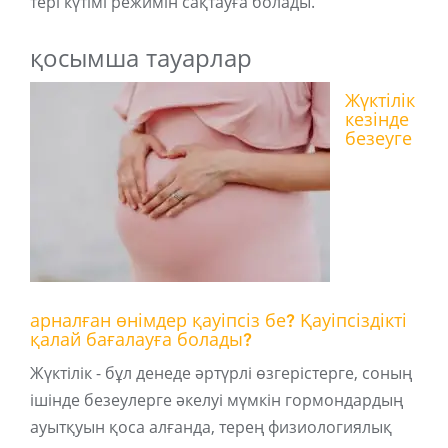
тері күтімі режимін сақтауға болады.
қосымша тауарлар
Жүктілік
кезінде
безеуге
арналған өнімдер қауіпсіз бе? Қауіпсіздікті
қалай бағалауға болады?
Жүктілік - бұл денеде әртүрлі өзгерістерге, соның
ішінде безеулерге әкелуі мүмкін гормондардың
ауытқуын қоса алғанда, терең физиологиялық