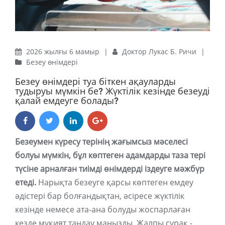
2026 жылғы 6 мамыр
|
Доктор Лукас Б. Ричи
|
Безеу өнімдері
Безеу өнімдері туа біткен ақауларды
тудыруы мүмкін бе? Жүктілік кезінде безеуді
қалай емдеуге болады?
Безеумен күресу терінің жағымсыз мәселесі
болуы мүмкін, бұл көптеген адамдарды таза тері
түсіне арналған тиімді өнімдерді іздеуге мәжбүр
етеді.
Нарықта безеуге қарсы көптеген емдеу
әдістері бар болғандықтан, әсіресе жүктілік
кезінде немесе ата-ана болуды жоспарлаған
кезде мұқият таңдау маңызды. Жалпы сұрақ -