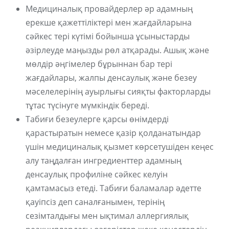
Медициналық провайдерлер әр адамның
ерекше қажеттіліктері мен жағдайларына
сәйкес тері күтімі бойынша ұсыныстарды
әзірлеуде маңызды рөл атқарады. Ашық және
мөлдір әңгімелер бұрыннан бар тері
жағдайлары, жалпы денсаулық және безеу
мәселелерінің ауырлығы сияқты факторларды
тұтас түсінуге мүмкіндік береді.
Табиғи безеулерге қарсы өнімдерді
қарастыратын немесе қазір қолданатындар
үшін медициналық қызмет көрсетушіден кеңес
алу таңдалған ингредиенттер адамның
денсаулық профиліне сәйкес келуін
қамтамасыз етеді. Табиғи баламалар әдетте
қауіпсіз деп саналғанымен, терінің
сезімталдығы мен ықтимал аллергиялық