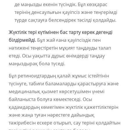
де маңызды екенін түсіндік. Бұл көзқарас
терінің денсаулығын қауіпсіз және теңгерімді
түрде сақтауға белсендірек тәсілді қолдайды.
Жүктілік тері күтімінен бас тарту керек дегенді
білдірмейді.
Бұл жай ғана қауіпсіздік пен
нәтижені теңестіретін мұқият таңдауды талап
етеді. Осы уақытта дұрыс өнімдерді таңдау
маңыздырақ бола түседі.
Бұл ретиноидтардың қалай жұмыс істейтінін
түсінуге, табиғи баламаларды қарастыруға және
медициналық қызмет көрсетушімен үнемі
байланыста болуға көмектеседі. Осы
қадамдардың көмегімен жүктілік қажеттіліктерін
және жаңа туған нәрестеге дайындық
тәжірибесін ескере отырып, сау теріні қолдайтын