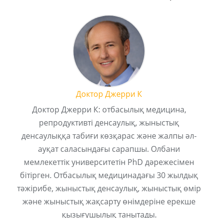
Доктор Джерри К
Доктор Джерри К: отбасылық медицина,
репродуктивті денсаулық, жыныстық
денсаулыққа табиғи көзқарас және жалпы әл-
ауқат саласындағы сарапшы. Олбани
мемлекеттік университетін PhD дәрежесімен
бітірген. Отбасылық медицинадағы 30 жылдық
тәжірибе, жыныстық денсаулық, жыныстық өмір
және жыныстық жақсарту өнімдеріне ерекше
қызығушылық танытады.