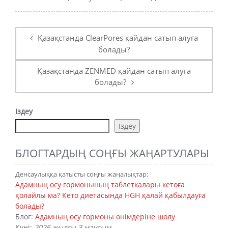
Пост
навигациясы
Қазақстанда ClearPores қайдан сатып алуға
болады?
Қазақстанда ZENMED қайдан сатып алуға
болады?
Іздеу
Іздеу
БЛОГТАРДЫҢ СОҢҒЫ ЖАҢАРТУЛАРЫ
Денсаулыққа қатысты соңғы жаңалықтар:
Адамның өсу гормонының таблеткалары кетоға
қолайлы ма? Кето диетасында HGH қалай қабылдауға
болады?
Блог:
Адамның өсу гормоны өнімдеріне шолу
Күні:
2026 жылғы 3 маусым