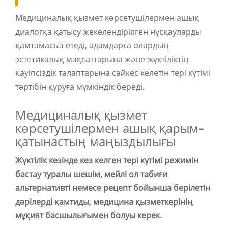
Медициналық қызмет көрсетушілермен ашық
диалогқа қатысу жекелендірілген нұсқауларды
қамтамасыз етеді, адамдарға олардың
эстетикалық мақсаттарына және жүктіліктің
қауіпсіздік талаптарына сәйкес келетін тері күтімі
тәртібін құруға мүмкіндік береді.
Медициналық қызмет
көрсетушілермен ашық қарым-
қатынастың маңыздылығы
Жүктілік кезінде кез келген тері күтімі режимін
бастау туралы шешім, мейлі ол табиғи
альтернативті немесе рецепт бойынша берілетін
дәрілерді қамтиды, медицина қызметкерінің
мұқият басшылығымен болуы керек.