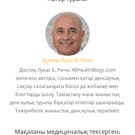
Доктор Лукас Б. Ричи
Доктор Лукас Б. Ричи: AllHealthBlogs.com
желісінің авторы, сонымен қатар денсаулық
сақтау саласындағы басқа да жобалар мен
блогтарды шолу. Тамақтану және жыныстық
денсаулық туралы бірқатар кітаптар шығарылды.
Тәжірибелік жыныстық денсаулық терапевті.
Мақаланы медициналық тексерген: