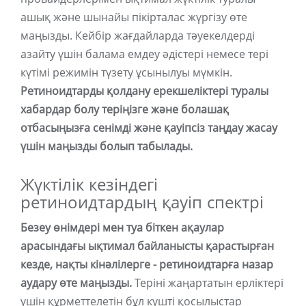
ашық және шынайы пікірталас жүргізу өте
маңызды. Кейбір жағдайларда тәуекелдерді
азайту үшін балама емдеу әдістері немесе тері
күтімі режимін түзету ұсынылуы мүмкін.
Ретиноидтарды қолдану ерекшеліктері туралы
хабардар болу теріңізге және болашақ
отбасыңызға сенімді және қауіпсіз таңдау жасау
үшін маңызды болып табылады.
Жүктілік кезіндегі
ретиноидтардың қауіп спектрі
Безеу өнімдері мен туа біткен ақаулар
арасындағы ықтимал байланысты қарастырған
кезде, нақты кінәлілерге - ретиноидтарға назар
аудару өте маңызды.
Теріні жаңартатын ерліктері
үшін құрметтелетін бұл күшті қосылыстар