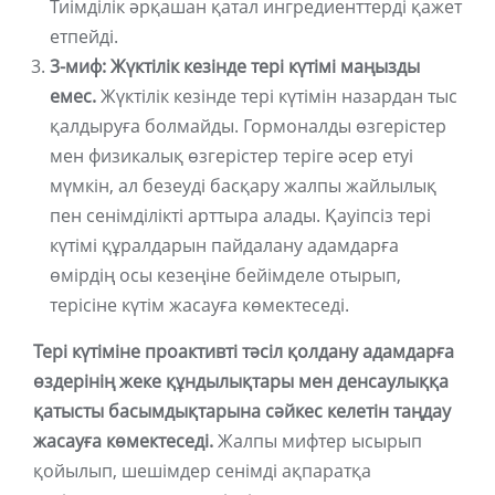
Тиімділік әрқашан қатал ингредиенттерді қажет
етпейді.
3-миф: Жүктілік кезінде тері күтімі маңызды
емес.
Жүктілік кезінде тері күтімін назардан тыс
қалдыруға болмайды. Гормоналды өзгерістер
мен физикалық өзгерістер теріге әсер етуі
мүмкін, ал безеуді басқару жалпы жайлылық
пен сенімділікті арттыра алады. Қауіпсіз тері
күтімі құралдарын пайдалану адамдарға
өмірдің осы кезеңіне бейімделе отырып,
терісіне күтім жасауға көмектеседі.
Тері күтіміне проактивті тәсіл қолдану адамдарға
өздерінің жеке құндылықтары мен денсаулыққа
қатысты басымдықтарына сәйкес келетін таңдау
жасауға көмектеседі.
Жалпы мифтер ысырып
қойылып, шешімдер сенімді ақпаратқа