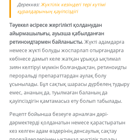
Дереккөз:
Жүктілік кезіндегі тері күтімі
құралдарының қауіпсіздігі
Тәуекел әсіресе жергілікті қолданудан
айырмашылығы, ауызша қабылданған
ретиноидтармен байланысты.
Жүкті адамдарға
немесе жүкті болуды жоспарлап отырғандарға
көбінесе дамып келе жатқан ұрыққа ықтимал
зиян келтіруі мүмкін болғандықтан, ретиноидты
пероральді препараттардан аулақ болу
ұсынылады. Бұл сақтық шарасы дүрбелең тудыру
емес, ананың да, туылмаған баланың да
қауіпсіздігін қамтамасыз ету болып табылады.
Рецепт бойынша безеуге арналған дәрі-
дәрмектерді қолданатын немесе қарастыратын
кез келген адам өздерінің денсаулық сақтау
провайдерлерімен ықтимал жүктілік туралы