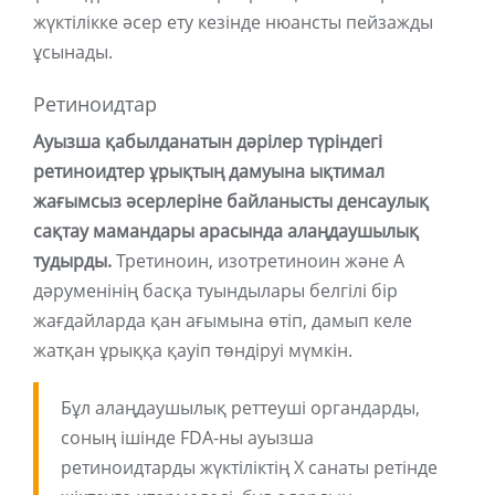
жүктілікке әсер ету кезінде нюансты пейзажды
ұсынады.
Ретиноидтар
Ауызша қабылданатын дәрілер түріндегі
ретиноидтер ұрықтың дамуына ықтимал
жағымсыз әсерлеріне байланысты денсаулық
сақтау мамандары арасында алаңдаушылық
тудырды.
Третиноин, изотретиноин және А
дәруменінің басқа туындылары белгілі бір
жағдайларда қан ағымына өтіп, дамып келе
жатқан ұрыққа қауіп төндіруі мүмкін.
Бұл алаңдаушылық реттеуші органдарды,
соның ішінде FDA-ны ауызша
ретиноидтарды жүктіліктің X санаты ретінде