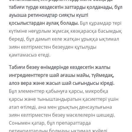
табиғи түрде кездесетін заттарды қолданады, бұл
ауызша ретиноидтар сияқты күшті
қосылыстардан аулақ болады.
Бұл құрамдар тері
күтіміне неғұрлым жұмсақ көзқарасқа басымдық
береді, бұл дамып келе жатқан ұрыққа ықтимал
зиян келтірместен безеуден құтылуды
қамтамасыз етеді.
Табиғи безеу өнімдерінде кездесетін жалпы
ингредиенттерге шай ағашы майы, түймедақ,
алоэ вера және жасыл шай сығындысы кіреді.
Бұл элементтер қабынуға қарсы, микробқа
қарсы және тыныштандыратын қасиеттері үшін
атап өтіледі, ана мен ұрықтың денсаулығына
зиян келтірместен безеу мәселелерін шешеді.
Сонымен қатар, бұл препараттарда
ретиноидтардың болмауы ықтимал жүйелі