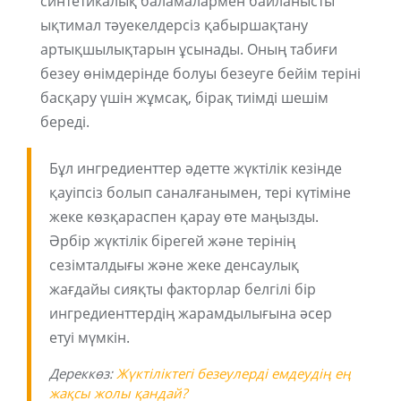
синтетикалық баламалармен байланысты
ықтимал тәуекелдерсіз қабыршақтану
артықшылықтарын ұсынады. Оның табиғи
безеу өнімдерінде болуы безеуге бейім теріні
басқару үшін жұмсақ, бірақ тиімді шешім
береді.
Бұл ингредиенттер әдетте жүктілік кезінде
қауіпсіз болып саналғанымен, тері күтіміне
жеке көзқараспен қарау өте маңызды.
Әрбір жүктілік бірегей және терінің
сезімталдығы және жеке денсаулық
жағдайы сияқты факторлар белгілі бір
ингредиенттердің жарамдылығына әсер
етуі мүмкін.
Дереккөз:
Жүктіліктегі безеулерді емдеудің ең
жақсы жолы қандай?