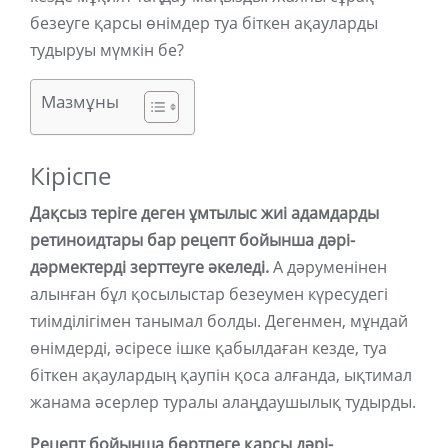
безеуге қарсы өнімдер туа біткен ақауларды
тудыруы мүмкін бе?
Мазмұны
Кіріспе
Дақсыз теріге деген ұмтылыс жиі адамдарды
ретиноидтары бар рецепт бойынша дәрі-
дәрмектерді зерттеуге әкеледі.
А дәруменінен
алынған бұл қосылыстар безеумен күресудегі
тиімділігімен танымал болды. Дегенмен, мұндай
өнімдерді, әсіресе ішке қабылдаған кезде, туа
біткен ақаулардың қаупін қоса алғанда, ықтимал
жанама әсерлер туралы алаңдаушылық тудырды.
Рецепт бойынша бөртпеге қарсы дәрі-