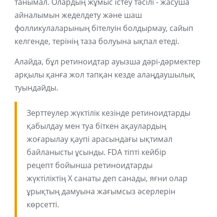
танымал. Олардың жұмыс істеу тәсілі - жасуша
айналымын жеделдету және шаш
фолликулаларының бітелуін болдырмау, сайып
келгенде, терінің таза болуына ықпал етеді.
Алайда, бұл ретиноидтар ауызша дәрі-дәрмектер
арқылы қанға жол тапқан кезде алаңдаушылық
туындайды.
Зерттеулер жүктілік кезінде ретиноидтарды
қабылдау мен туа біткен ақаулардың
жоғарылау қаупі арасындағы ықтимал
байланысты ұсынды. FDA тіпті кейбір
рецепт бойынша ретиноидтарды
жүктіліктің X санаты деп санады, яғни олар
ұрықтың дамуына жағымсыз әсерлерін
көрсетті.