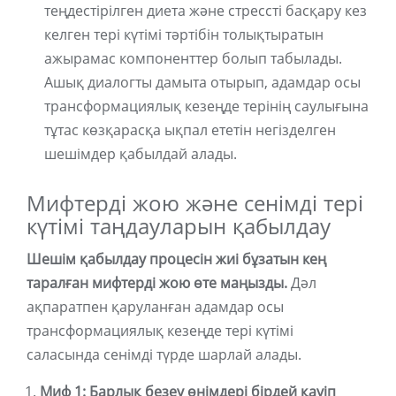
теңдестірілген диета және стрессті басқару кез
келген тері күтімі тәртібін толықтыратын
ажырамас компоненттер болып табылады.
Ашық диалогты дамыта отырып, адамдар осы
трансформациялық кезеңде терінің саулығына
тұтас көзқарасқа ықпал ететін негізделген
шешімдер қабылдай алады.
Мифтерді жою және сенімді тері
күтімі таңдауларын қабылдау
Шешім қабылдау процесін жиі бұзатын кең
таралған мифтерді жою өте маңызды.
Дәл
ақпаратпен қаруланған адамдар осы
трансформациялық кезеңде тері күтімі
саласында сенімді түрде шарлай алады.
Миф 1: Барлық безеу өнімдері бірдей қауіп