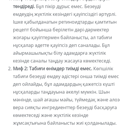
төндіреді.
Бұл пікір дұрыс емес. Безеуді
емдеудің жүктілік кезіндегі қауіпсіздігі әртүрлі.
Ішке қабылданатын ретиноидтарды қамтитын
рецепт бойынша берілетін дәрі-дәрмектер
жоғары қауіптермен байланысты, ал табиғи
нұсқалар әдетте қауіпсіз деп саналады. Бұл
айырмашылықты білу адамдарға жүктілік
кезінде саналы таңдау жасауға көмектеседі.
Миф 2: Табиғи өнімдер тиімді емес.
Көпшілік
табиғи безеуді емдеу әдістері онша тиімді емес
деп ойлайды, бұл адамдардың қажетсіз күшті
нұсқаларды таңдауына әкелуі мүмкін. Шын
мәнінде, шай ағашы майы, түймедақ және алоэ
вера сияқты ингредиенттер безеуді басқаруға
көмектеседі және жүктілік кезінде
жұмсақтығына байланысты жиі қолданылады.