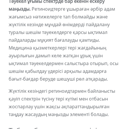
Тәуекел ұғымы спектрде бар екенін ескеру
маңызды.
Ретиноидтерге ұшыраған әрбір адам
жағымсыз нәтижелерге тап болмайды және
жүктілік кезінде мұндай өнімдерді пайдалану
туралы шешім тәуекелдерге қарсы ықтимал
пайдаларды мұқият бағалауды қамтиды.
Медицина қызметкерлері тері жағдайының
ауырлығын дамып келе жатқан ұрық үшін
ықтимал тәуекелдермен салыстыра отырып, осы
шешім қабылдау үдерісі арқылы адамдарға
бағыт-бағдар беруде шешуші рөл атқарады.
Жүктілік кезіндегі ретиноидтармен байланысты
қауіп спектрін түсіну тері күтімі мен отбасын
жоспарлау үшін жақсы ақпараттандырылған
таңдау жасаудың маңызды элементі болады.