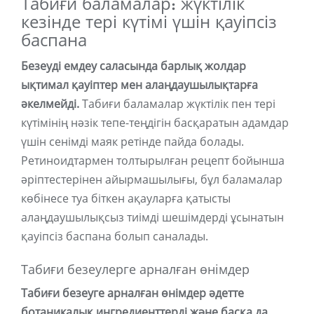
Табиғи баламалар: жүктілік
кезінде тері күтімі үшін қауіпсіз
баспана
Безеуді емдеу саласында барлық жолдар
ықтимал қауіптер мен алаңдаушылықтарға
әкелмейді.
Табиғи баламалар жүктілік пен тері
күтімінің нәзік тепе-теңдігін басқаратын адамдар
үшін сенімді маяк ретінде пайда болады.
Ретиноидтармен толтырылған рецепт бойынша
әріптестерінен айырмашылығы, бұл баламалар
көбінесе туа біткен ақауларға қатысты
алаңдаушылықсыз тиімді шешімдерді ұсынатын
қауіпсіз баспана болып саналады.
Табиғи безеулерге арналған өнімдер
Табиғи безеуге арналған өнімдер әдетте
ботаникалық ингредиенттерді және басқа да