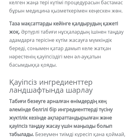
келген жаңа тері күтімі процедурасын бастамас
бұрын медицина қызметкерімен кеңескен жөн.
Таза мақсаттарды кейінге қалдырудың қажеті
жоқ.
Әртүрлі табиғи нұсқалардың ішінен таңдау
адамдарға терісіне күтім жасауға мүмкіндік
береді, сонымен қатар дамып келе жатқан
нәрестенің қауіпсіздігі мен әл-ауқатын
басымдыққа қояды.
Қауіпсіз ингредиенттер
ландшафтында шарлау
Табиғи безеуге арналған өнімдердің кең
әлемінде белгілі бір ингредиенттерді түсіну
жүктілік кезінде ақпараттандырылған және
қауіпсіз таңдау жасау үшін маңызды болып
табылады.
Безеумен тиімді күресіп қана қоймай,