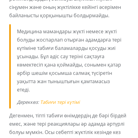
сіңумен және оның жүктілікке кейінгі әсерімен
байланысты қорқынышты болдырмайды.
Медицина мамандары жүкті немесе жүкті
болуды жоспарлап отырған адамдарға тері
күтіміне табиғи баламаларды қосуды жиі
ұсынады. Бұл әдіс сау теріні сақтауға
көмектесіп қана қоймайды, сонымен қатар
әрбір шешім қосымша салмақ түсіретін
уақытта жан тыныштығын қамтамасыз
етеді.
Дереккөз:
Табиғи тері күтімі
Дегенмен, тіпті табиғи өнімдердің де бәрі бірдей
емес, және тері реакциялары әр адамда әртүрлі
болуы мүмкін. Осы себепті жүктілік кезінде кез