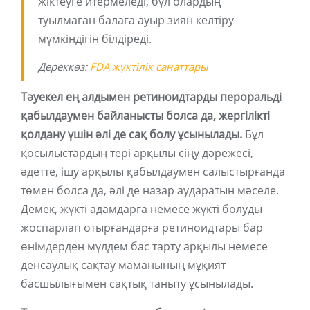
жіктеуге итермеледі, бұл олардың
туылмаған балаға ауыр зиян келтіру
мүмкіндігін білдіреді.
Дереккөз:
FDA жүктілік санаттары
Тәуекел ең алдымен ретиноидтарды пероральді
қабылдаумен байланысты болса да, жергілікті
қолдану үшін әлі де сақ болу ұсынылады.
Бұл
қосылыстардың тері арқылы сіңу дәрежесі,
әдетте, ішу арқылы қабылдаумен салыстырғанда
төмен болса да, әлі де назар аударатын мәселе.
Демек, жүкті адамдарға немесе жүкті болуды
жоспарлап отырғандарға ретиноидтары бар
өнімдерден мүлдем бас тарту арқылы немесе
денсаулық сақтау маманының мұқият
басшылығымен сақтық таныту ұсынылады.