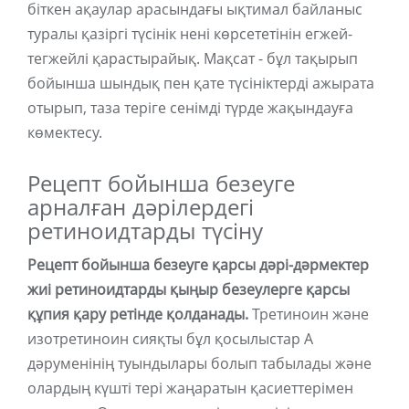
біткен ақаулар арасындағы ықтимал байланыс
туралы қазіргі түсінік нені көрсететінін егжей-
тегжейлі қарастырайық. Мақсат - бұл тақырып
бойынша шындық пен қате түсініктерді ажырата
отырып, таза теріге сенімді түрде жақындауға
көмектесу.
Рецепт бойынша безеуге
арналған дәрілердегі
ретиноидтарды түсіну
Рецепт бойынша безеуге қарсы дәрі-дәрмектер
жиі ретиноидтарды қыңыр безеулерге қарсы
құпия қару ретінде қолданады.
Третиноин және
изотретиноин сияқты бұл қосылыстар А
дәруменінің туындылары болып табылады және
олардың күшті тері жаңаратын қасиеттерімен