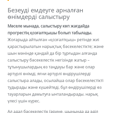
Безеуді емдеуге арналған
өнімдерді салыстыру
Мәселе мынада, салыстыру көп жағдайда
прогрестің қозғалтқышы болып табылады.
Жоғарыда айтылған «қозғалтқыш» ретінде жиі
қарастырылатын нарықтық бәсекелестікте; және
шын мәнінде қандай да бір тұрғыдан алғанда
салыстыру бәсекелестік негізінде жатыр –
тұтынушылардың өз таңдауы бар және олар
әртүрлі өнімді, яғни әртүрлі өндірушілерді
салыстыра алады, осылайша олар бәсекелестікті
тудырады және күшейтеді, бұл өндірушілерді өз
тауарларын дамытуға ынталандырады. нарық
үлесі үшін күрес.
Ал адал бәсекелестік (әрине, шынында да әділ