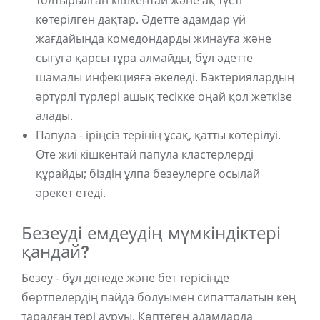
толтырылған кішкентай және ақ түсті
көтерілген дақтар. Әдетте адамдар үй
жағдайында комедондарды жинауға және
сығуға қарсы тұра алмайды, бұл әдетте
шамалы инфекцияға әкеледі. Бактериялардың
әртүрлі түрлері ашық тесікке оңай қол жеткізе
алады.
Папула - іріңсіз терінің ұсақ, қатты көтерілуі.
Өте жиі кішкентай папула кластерлерді
құрайды; біздің ұлпа безеулерге осылай
әрекет етеді.
Безеуді емдеудің мүмкіндіктері
қандай?
Безеу - бұл денеде және бет терісінде
бөртпелердің пайда болуымен сипатталатын кең
таралған тері ауруы. Көптеген адамдарда