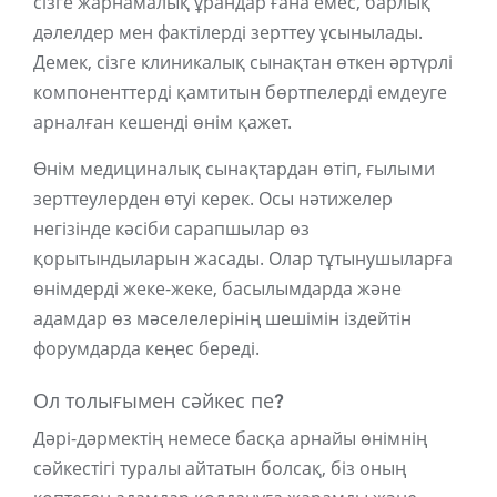
сізге жарнамалық ұрандар ғана емес, барлық
дәлелдер мен фактілерді зерттеу ұсынылады.
Демек, сізге клиникалық сынақтан өткен әртүрлі
компоненттерді қамтитын бөртпелерді емдеуге
арналған кешенді өнім қажет.
Өнім медициналық сынақтардан өтіп, ғылыми
зерттеулерден өтуі керек. Осы нәтижелер
негізінде кәсіби сарапшылар өз
қорытындыларын жасады. Олар тұтынушыларға
өнімдерді жеке-жеке, басылымдарда және
адамдар өз мәселелерінің шешімін іздейтін
форумдарда кеңес береді.
Ол толығымен сәйкес пе?
Дәрі-дәрмектің немесе басқа арнайы өнімнің
сәйкестігі туралы айтатын болсақ, біз оның