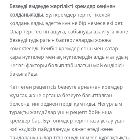
Безеуді емдеуде жергілікті кремдер кеңінен
қолданылады.
Бұл кремдер теріге тікелей
қолданылады, әдетте күніне бір немесе екі рет.
Олар тері тесігін ашуға, қабынуды азайтуға және
безеуді тудыратын бактерияларды жоюға
көмектеседі. Кейбір кремдер сонымен қатар
қара нүктелер мен ақ нүктелердің алдын алудың
негізгі факторы болып табылатын май өндірісін
бақылайды.
Көптеген рецептсіз безеуге арналған кремдер
жұмсақ және орташа безеуге бағытталған
белсенді ингредиенттерді қамтиды. Неғұрлым
тұрақты жағдайлар үшін рецепт бойынша
кремдер бар. Бұл өнімдер теріні таза ұстау үшін
жиі үздіксіз пайдалануды қажет етеді және
пайдаланушылар тітіркенуді немесе құрғақтықты