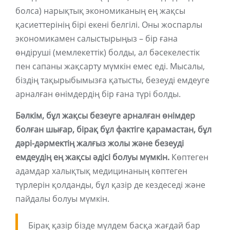
болса) нарықтық экономиканың ең жақсы
қасиеттерінің бірі екені белгілі. Оны жоспарлы
экономикамен салыстырыңыз – бір ғана
өндіруші (мемлекеттік) болды, ал бәсекелестік
пен сапаны жақсарту мүмкін емес еді. Мысалы,
біздің тақырыбымызға қатысты, безеуді емдеуге
арналған өнімдердің бір ғана түрі болды.
Бәлкім, бұл жақсы безеуге арналған өнімдер
болған шығар, бірақ бұл фактіге қарамастан, бұл
дәрі-дәрмектің жалғыз жолы және безеуді
емдеудің ең жақсы әдісі болуы мүмкін.
Көптеген
адамдар халықтық медицинаның көптеген
түрлерін қолданды, бұл қазір де кездеседі және
пайдалы болуы мүмкін.
Бірақ қазір бізде мүлдем басқа жағдай бар