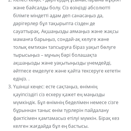
және байсалды болу. Сіз өзіңізді абсолютті
білімге міндетті адам деп санасаңыз да,
дәрігерлер бұл тақырыпта сізден де
сауаттырақ. Ақшаңызды аямаңыз және жақсы
маманға барыңыз, сондай-ақ келуге және
толық емтихан тапсыруға біраз уақыт бөлуге
тырысыңыз – мұның бәрі болашақта
ақшаңызды және уақытыңызды үнемдейді,
әйтпесе емделуге және қайта тексеруге кететін
едіңіз. .
Үшінші кеңес: есте сақтаңыз, өнімнің
қауіпсіздігі сіз ескеру қажет ең маңызды
мүмкіндік. Бұл өнімнің беделімен немесе сізге
бұрыннан таныс өнім түрлерін пайдалану
фактісімен қамтамасыз етілуі мүмкін. Бірақ кез
келген жағдайда бұл ең бастысы.