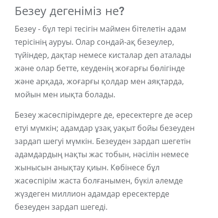
Безеу дегеніміз не?
Безеу - бұл тері тесігін маймен бітелетін адам
терісінің ауруы. Олар сондай-ақ безеулер,
түйіндер, дақтар немесе кисталар деп аталады
және олар бетте, кеуденің жоғарғы бөлігінде
және арқада, жоғарғы қолдар мен аяқтарда,
мойын мен иықта болады.
Безеу жасөспірімдерге де, ересектерге де әсер
етуі мүмкін; адамдар ұзақ уақыт бойы безеуден
зардап шегуі мүмкін. Безеуден зардап шегетін
адамдардың нақты жас тобын, нәсілін немесе
жынысын анықтау қиын. Көбінесе бұл
жасөспірім жаста болғанымен, бүкіл әлемде
жүздеген миллион адамдар ересектерде
безеуден зардап шегеді.