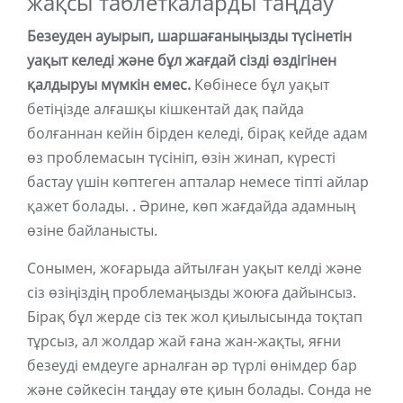
жақсы таблеткаларды таңдау
Безеуден ауырып, шаршағаныңызды түсінетін
уақыт келеді және бұл жағдай сізді өздігінен
қалдыруы мүмкін емес.
Көбінесе бұл уақыт
бетіңізде алғашқы кішкентай дақ пайда
болғаннан кейін бірден келеді, бірақ кейде адам
өз проблемасын түсініп, өзін жинап, күресті
бастау үшін көптеген апталар немесе тіпті айлар
қажет болады. . Әрине, көп жағдайда адамның
өзіне байланысты.
Сонымен, жоғарыда айтылған уақыт келді және
сіз өзіңіздің проблемаңызды жоюға дайынсыз.
Бірақ бұл жерде сіз тек жол қиылысында тоқтап
тұрсыз, ал жолдар жай ғана жан-жақты, яғни
безеуді емдеуге арналған әр түрлі өнімдер бар
және сәйкесін таңдау өте қиын болады. Сонда не