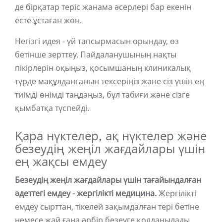
де бірқатар теріс жанама әсерлері бар екенін
есте ұстаған жөн.
Негізгі идея - үй тапсырмасын орындау, өз
бетінше зерттеу. Пайдаланушының нақты
пікірлерін оқыңыз, қосымшаның клиникалық
түрде мақұлданғанын тексеріңіз және сіз үшін ең
тиімді өнімді таңдаңыз, бұл табиғи және сізге
қымбатқа түспейді.
Қара нүктелер, ақ нүктелер және
безеудің жеңіл жағдайлары үшін
ең жақсы емдеу
Безеудің жеңіл жағдайлары үшін тағайындалған
әдеттегі емдеу - жергілікті медицина.
Жергілікті
емдеу сырттан, тікелей зақымдалған тері бетіне
немесе жай ғана әрбір безеуге қолданылады.