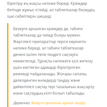
біріктіру ең жақсы нәтиже береді. Кремдер
бетінде жұмыс істейді, ал таблеткалар безеудің
ішкі себептерін шешеді.
Безеуге арналған кремдер де, табиғи
таблеткалар да тиімді болуы мүмкін.
Жергілікті препараттар теріге көрінетін
нәтиже береді, ал табиғи таблеткалар
денені іштен тепе-теңдікті сақтауға
көмектеседі. Тұрақты нәтижеге қол жеткізу
үшін көптеген адамдар біріктірілген
режимді пайдаланады. Жоғары сапалы,
дәлелденген өнімдерді таңдау және
дәйектілікті сақтау тері тазалығын жақсарту
және сақтаудың кілті болып табылады.
Дереккөз:
Безеуге арналған аралас емдеу