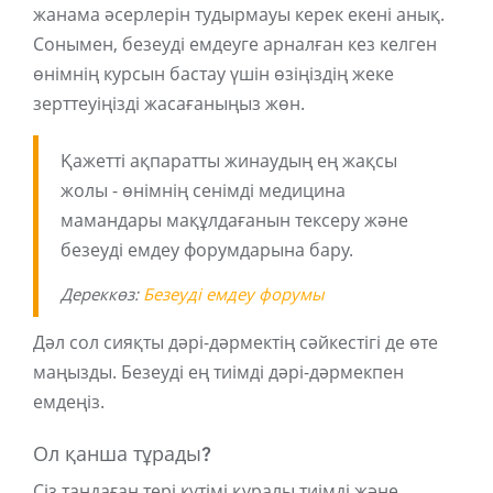
жанама әсерлерін тудырмауы керек екені анық.
Сонымен, безеуді емдеуге арналған кез келген
өнімнің курсын бастау үшін өзіңіздің жеке
зерттеуіңізді жасағаныңыз жөн.
Қажетті ақпаратты жинаудың ең жақсы
жолы - өнімнің сенімді медицина
мамандары мақұлдағанын тексеру және
безеуді емдеу форумдарына бару.
Дереккөз:
Безеуді емдеу форумы
Дәл сол сияқты дәрі-дәрмектің сәйкестігі де өте
маңызды. Безеуді ең тиімді дәрі-дәрмекпен
емдеңіз.
Ол қанша тұрады?
Сіз таңдаған тері күтімі құралы тиімді және