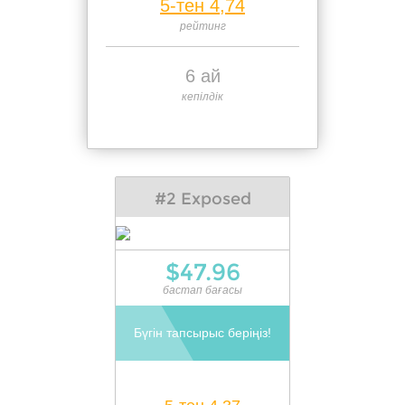
5-тен 4,74
рейтинг
6 ай
кепілдік
#2 Exposed
$47.96
бастап бағасы
Бүгін тапсырыс беріңіз!