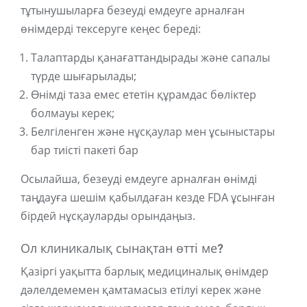
тұтынушыларға безеуді емдеуге арналған
өнімдерді тексеруге кеңес береді:
Талаптарды қанағаттандырады және сапалы
түрде шығарылады;
Өнімді таза емес ететін құрамдас бөліктер
болмауы керек;
Белгіленген және нұсқаулар мен ұсыныстары
бар тиісті пакеті бар
Осылайша, безеуді емдеуге арналған өнімді
таңдауға шешім қабылдаған кезде FDA ұсынған
бірдей нұсқауларды орындаңыз.
Ол клиникалық сынақтан өтті ме?
Қазіргі уақытта барлық медициналық өнімдер
дәлелдемемен қамтамасыз етілуі керек және