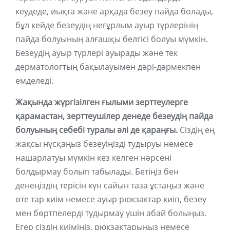
кеудеде, иықта және арқада безеу пайда болады,
бұл кейде безеудің неғұрлым ауыр түрлерінің
пайда болуының алғашқы белгісі болуы мүмкін.
Безеудің ауыр түрлері ауырады және тек
дерматологтың бақылауымен дәрі-дәрмекпен
емделеді.
Жақында жүргізілген ғылыми зерттеулерге
қарамастан, зерттеушілер денеде безеудің пайда
болуының себебі туралы әлі де қараңғы.
Сіздің ең
жақсы нұсқаңыз безеуіңізді тудыруы немесе
нашарлатуы мүмкін кез келген нәрсені
болдырмау болып табылады. Бетіңіз бен
денеңіздің терісін күн сайын таза ұстаңыз және
өте тар киім немесе ауыр рюкзактар ​​киіп, безеу
мен бөртпелерді тудырмау үшін абай болыңыз.
Егер сіздің киіміңіз, рюкзактарыңыз немесе