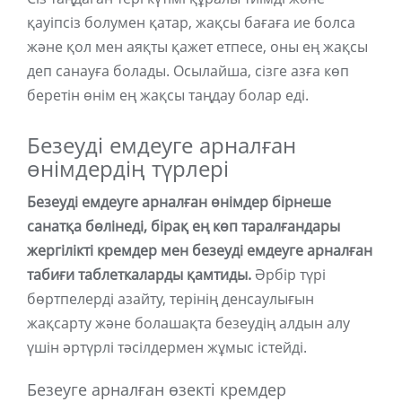
қауіпсіз болумен қатар, жақсы бағаға ие болса
және қол мен аяқты қажет етпесе, оны ең жақсы
деп санауға болады. Осылайша, сізге азға көп
беретін өнім ең жақсы таңдау болар еді.
Безеуді емдеуге арналған
өнімдердің түрлері
Безеуді емдеуге арналған өнімдер бірнеше
санатқа бөлінеді, бірақ ең көп таралғандары
жергілікті кремдер мен безеуді емдеуге арналған
табиғи таблеткаларды қамтиды.
Әрбір түрі
бөртпелерді азайту, терінің денсаулығын
жақсарту және болашақта безеудің алдын алу
үшін әртүрлі тәсілдермен жұмыс істейді.
Безеуге арналған өзекті кремдер