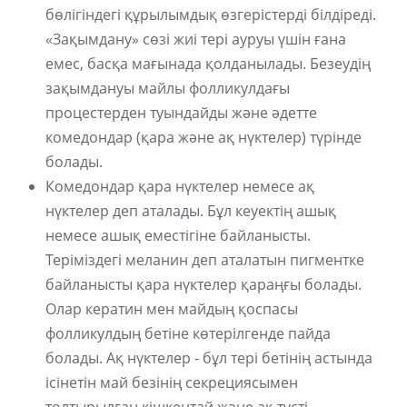
бөлігіндегі құрылымдық өзгерістерді білдіреді.
«Зақымдану» сөзі жиі тері ауруы үшін ғана
емес, басқа мағынада қолданылады. Безеудің
зақымдануы майлы фолликулдағы
процестерден туындайды және әдетте
комедондар (қара және ақ нүктелер) түрінде
болады.
Комедондар қара нүктелер немесе ақ
нүктелер деп аталады. Бұл кеуектің ашық
немесе ашық еместігіне байланысты.
Теріміздегі меланин деп аталатын пигментке
байланысты қара нүктелер қараңғы болады.
Олар кератин мен майдың қоспасы
фолликулдың бетіне көтерілгенде пайда
болады. Ақ нүктелер - бұл тері бетінің астында
ісінетін май безінің секрециясымен