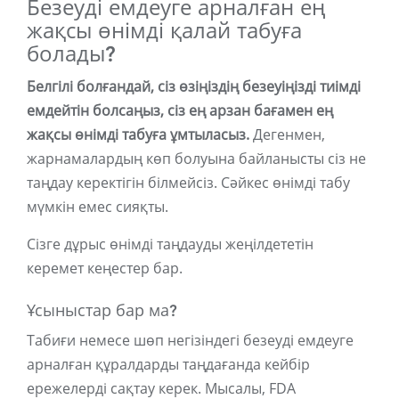
Безеуді емдеуге арналған ең
жақсы өнімді қалай табуға
болады?
Белгілі болғандай, сіз өзіңіздің безеуіңізді тиімді
емдейтін болсаңыз, сіз ең арзан бағамен ең
жақсы өнімді табуға ұмтыласыз.
Дегенмен,
жарнамалардың көп болуына байланысты сіз не
таңдау керектігін білмейсіз. Сәйкес өнімді табу
мүмкін емес сияқты.
Сізге дұрыс өнімді таңдауды жеңілдететін
керемет кеңестер бар.
Ұсыныстар бар ма?
Табиғи немесе шөп негізіндегі безеуді емдеуге
арналған құралдарды таңдағанда кейбір
ережелерді сақтау керек. Мысалы, FDA