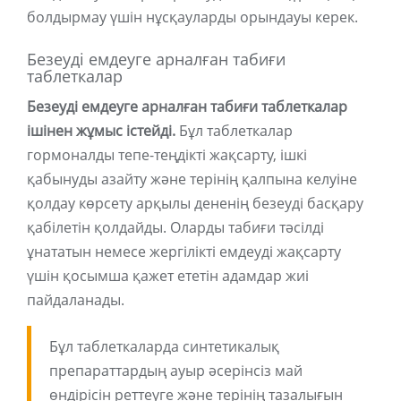
болдырмау үшін нұсқауларды орындауы керек.
Безеуді емдеуге арналған табиғи
таблеткалар
Безеуді емдеуге арналған табиғи таблеткалар
ішінен жұмыс істейді.
Бұл таблеткалар
гормоналды тепе-теңдікті жақсарту, ішкі
қабынуды азайту және терінің қалпына келуіне
қолдау көрсету арқылы дененің безеуді басқару
қабілетін қолдайды. Оларды табиғи тәсілді
ұнататын немесе жергілікті емдеуді жақсарту
үшін қосымша қажет ететін адамдар жиі
пайдаланады.
Бұл таблеткаларда синтетикалық
препараттардың ауыр әсерінсіз май
өндірісін реттеуге және терінің тазалығын