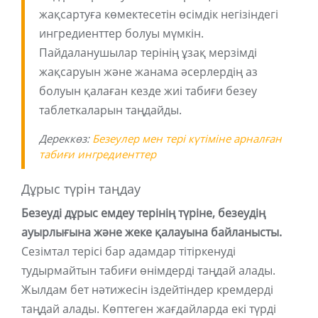
жақсартуға көмектесетін өсімдік негізіндегі
ингредиенттер болуы мүмкін.
Пайдаланушылар терінің ұзақ мерзімді
жақсаруын және жанама әсерлердің аз
болуын қалаған кезде жиі табиғи безеу
таблеткаларын таңдайды.
Дереккөз:
Безеулер мен тері күтіміне арналған
табиғи ингредиенттер
Дұрыс түрін таңдау
Безеуді дұрыс емдеу терінің түріне, безеудің
ауырлығына және жеке қалауына байланысты.
Сезімтал терісі бар адамдар тітіркенуді
тудырмайтын табиғи өнімдерді таңдай алады.
Жылдам бет нәтижесін іздейтіндер кремдерді
таңдай алады. Көптеген жағдайларда екі түрді