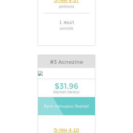
5-тен 4,37
рейтинг
1 жыл
кепілдік
#3 Acnezine
$31.96
бастап бағасы
Бүгін тапсырыс беріңіз!
5-тен 4,10