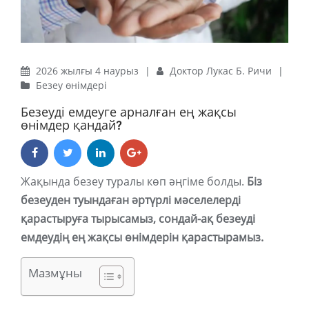
2026 жылғы 4 наурыз
|
Доктор Лукас Б. Ричи
|
Безеу өнімдері
Безеуді емдеуге арналған ең жақсы
өнімдер қандай?
Жақында безеу туралы көп әңгіме болды.
Біз
безеуден туындаған әртүрлі мәселелерді
қарастыруға тырысамыз, сондай-ақ безеуді
емдеудің ең жақсы өнімдерін қарастырамыз.
Мазмұны