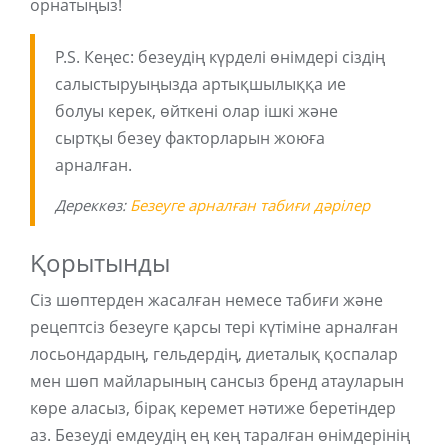
орнатыңыз!
P.S. Кеңес: безеудің күрделі өнімдері сіздің
салыстыруыңызда артықшылыққа ие
болуы керек, өйткені олар ішкі және
сыртқы безеу факторларын жоюға
арналған.
Дереккөз:
Безеуге арналған табиғи дәрілер
Қорытынды
Сіз шөптерден жасалған немесе табиғи және
рецептсіз безеуге қарсы тері күтіміне арналған
лосьондардың, гельдердің, диеталық қоспалар
мен шөп майларының сансыз бренд атауларын
көре аласыз, бірақ керемет нәтиже беретіндер
аз. Безеуді емдеудің ең кең таралған өнімдерінің