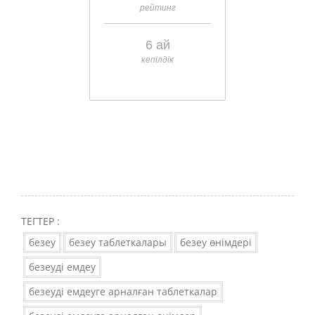
рейтинг
6 ай
кепілдік
ТЕГТЕР :
безеу
безеу таблеткалары
безеу өнімдері
безеуді емдеу
безеуді емдеуге арналған таблеткалар