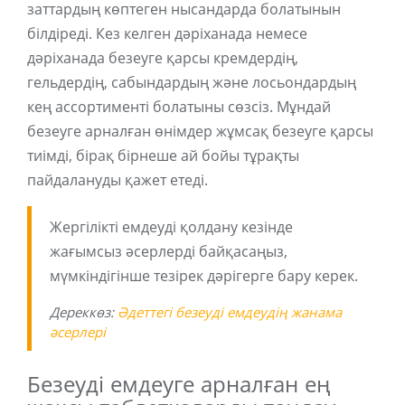
заттардың көптеген нысандарда болатынын
білдіреді. Кез келген дәріханада немесе
дәріханада безеуге қарсы кремдердің,
гельдердің, сабындардың және лосьондардың
кең ассортименті болатыны сөзсіз. Мұндай
безеуге арналған өнімдер жұмсақ безеуге қарсы
тиімді, бірақ бірнеше ай бойы тұрақты
пайдалануды қажет етеді.
Жергілікті емдеуді қолдану кезінде
жағымсыз әсерлерді байқасаңыз,
мүмкіндігінше тезірек дәрігерге бару керек.
Дереккөз:
Әдеттегі безеуді емдеудің жанама
әсерлері
Безеуді емдеуге арналған ең