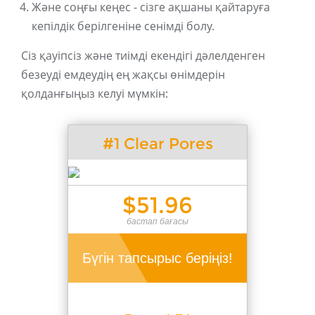
Және соңғы кеңес - сізге ақшаны қайтаруға
кепілдік берілгеніне сенімді болу.
Сіз қауіпсіз және тиімді екендігі дәлелденген
безеуді емдеудің ең жақсы өнімдерін
қолданғыңыз келуі мүмкін:
#1 Clear Pores
$51.96
бастап бағасы
Бүгін тапсырыс беріңіз!