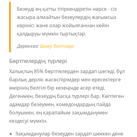
Безеуді ең қатты тітіркендіретін нәрсе - сіз
жасыра алмайтын безеулердің жағымсыз
көрінісі және олар жойылғаннан кейін
қалдыруы мүмкін тыртықтар.
Дереккөз:
Безеу белгілері
Бөртпелердің түрлері
Халықтың 85% бөртпелерден зардап шегеді, бұл
барлық дерлік жасөспірімдер мен ересектерге
өмірінің белгілі бір кезеңінде әсер етеді.
Дегенмен, безеудің басқа түрлері бар. Көптеген
адамдар безеумен, комедондардың пайда
болуымен, ең қарапайым зақымданумен
кездесуі мүмкін.
Зақымданулар безеуден зардап шеккен дене