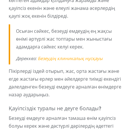
көптеген адамдар қолдануға жарамды және
қауіпсіз екенін және елеулі жанама әсерлердің
қаупі жоқ екенін білдіреді.
Осыған сәйкес, безеуді емдеудің ең жақсы
өнімі әртүрлі жас топтары мен жыныстағы
адамдарға сәйкес келуі керек.
Дереккөз:
Безеудің клиникалық нұсқауы
Пікірлерді іздей отырып, жас, орта жастағы және
егде жастағы ерлер мен әйелдерге тиімді екендігі
дәлелденген безеуді емдеуге арналған өнімдерге
назар аударыңыз.
Қауіпсіздік туралы не деуге болады?
Безеуді емдеуге арналған тамаша өнім қауіпсіз
болуы керек және дәстүрлі дәрілердің әдеттегі