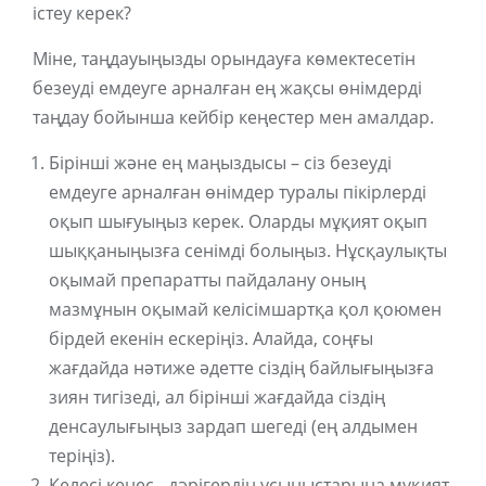
істеу керек?
Міне, таңдауыңызды орындауға көмектесетін
безеуді емдеуге арналған ең жақсы өнімдерді
таңдау бойынша кейбір кеңестер мен амалдар.
Бірінші және ең маңыздысы – сіз безеуді
емдеуге арналған өнімдер туралы пікірлерді
оқып шығуыңыз керек. Оларды мұқият оқып
шыққаныңызға сенімді болыңыз. Нұсқаулықты
оқымай препаратты пайдалану оның
мазмұнын оқымай келісімшартқа қол қоюмен
бірдей екенін ескеріңіз. Алайда, соңғы
жағдайда нәтиже әдетте сіздің байлығыңызға
зиян тигізеді, ал бірінші жағдайда сіздің
денсаулығыңыз зардап шегеді (ең алдымен
теріңіз).
Келесі кеңес - дәрігердің ұсыныстарына мұқият