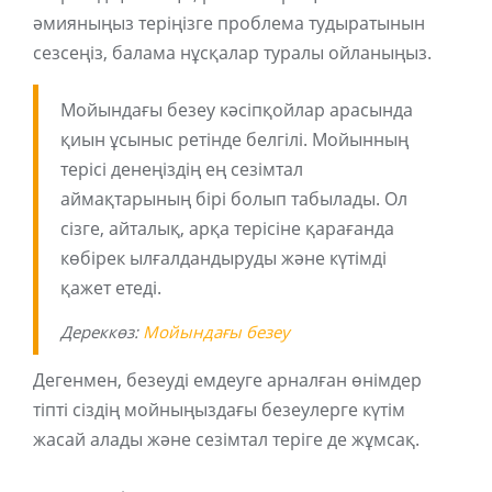
әмияныңыз теріңізге проблема тудыратынын
сезсеңіз, балама нұсқалар туралы ойланыңыз.
Мойындағы безеу кәсіпқойлар арасында
қиын ұсыныс ретінде белгілі. Мойынның
терісі денеңіздің ең сезімтал
аймақтарының бірі болып табылады. Ол
сізге, айталық, арқа терісіне қарағанда
көбірек ылғалдандыруды және күтімді
қажет етеді.
Дереккөз:
Мойындағы безеу
Дегенмен, безеуді емдеуге арналған өнімдер
тіпті сіздің мойныңыздағы безеулерге күтім
жасай алады және сезімтал теріге де жұмсақ.