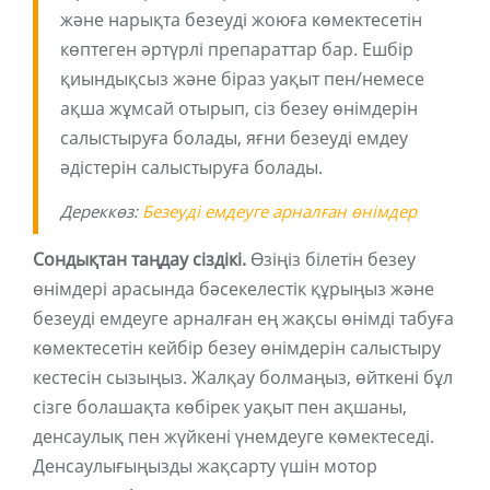
және нарықта безеуді жоюға көмектесетін
көптеген әртүрлі препараттар бар. Ешбір
қиындықсыз және біраз уақыт пен/немесе
ақша жұмсай отырып, сіз безеу өнімдерін
салыстыруға болады, яғни безеуді емдеу
әдістерін салыстыруға болады.
Дереккөз:
Безеуді емдеуге арналған өнімдер
Сондықтан таңдау сіздікі.
Өзіңіз білетін безеу
өнімдері арасында бәсекелестік құрыңыз және
безеуді емдеуге арналған ең жақсы өнімді табуға
көмектесетін кейбір безеу өнімдерін салыстыру
кестесін сызыңыз. Жалқау болмаңыз, өйткені бұл
сізге болашақта көбірек уақыт пен ақшаны,
денсаулық пен жүйкені үнемдеуге көмектеседі.
Денсаулығыңызды жақсарту үшін мотор