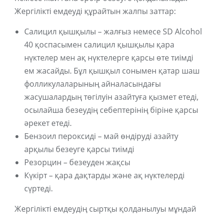
Жергілікті емдеуді құрайтын жалпы заттар:
Салицил қышқылы – жалғыз немесе SD Alcohol
40 қоспасымен салицил қышқылы қара
нүктелер мен ақ нүктелерге қарсы өте тиімді
ем жасайды. Бұл қышқыл сонымен қатар шаш
фолликулаларының айналасындағы
жасушалардың төгілуін азайтуға қызмет етеді,
осылайша безеудің себептерінің біріне қарсы
әрекет етеді.
Бензоил пероксиді – май өндіруді азайту
арқылы безеуге қарсы тиімді
Резорцин – безеуден жақсы
Күкірт – қара дақтарды және ақ нүктелерді
сүртеді.
Жергілікті емдеудің сыртқы қолданылуы мұндай