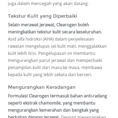
juga dalam mencegah yang akan datang.
Tekstur Kulit yang Diperbaiki
Selain merawat jerawat, Clearogen boleh
meningkatkan tekstur kulit secara keseluruhan.
Asid alfa hidroksi (AHA) dalam penyelesaian
rawatan mengelupas sel kulit mati, menggalakkan
kulit lebih licin. Pengelupasan ini membantu
mengurangkan parut jerawat dan memperbaiki
penampilan kulit dari masa ke masa, membawa
kepada kulit yang lebih sekata dan berseri.
Mengurangkan Keradangan
Formulasi Clearogen termasuk bahan anti-radang
seperti ekstrak chamomile, yang membantu
mengurangkan kemerahan dan bengkak yang
berkaitan dengan jerawat.
Dengan menenangkan