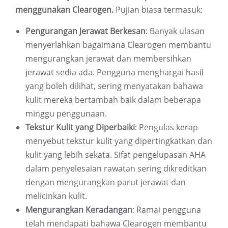
menggunakan Clearogen.
Pujian biasa termasuk:
Pengurangan Jerawat Berkesan
: Banyak ulasan
menyerlahkan bagaimana Clearogen membantu
mengurangkan jerawat dan membersihkan
jerawat sedia ada. Pengguna menghargai hasil
yang boleh dilihat, sering menyatakan bahawa
kulit mereka bertambah baik dalam beberapa
minggu penggunaan.
Tekstur Kulit yang Diperbaiki
: Pengulas kerap
menyebut tekstur kulit yang dipertingkatkan dan
kulit yang lebih sekata. Sifat pengelupasan AHA
dalam penyelesaian rawatan sering dikreditkan
dengan mengurangkan parut jerawat dan
melicinkan kulit.
Mengurangkan Keradangan
: Ramai pengguna
telah mendapati bahawa Clearogen membantu