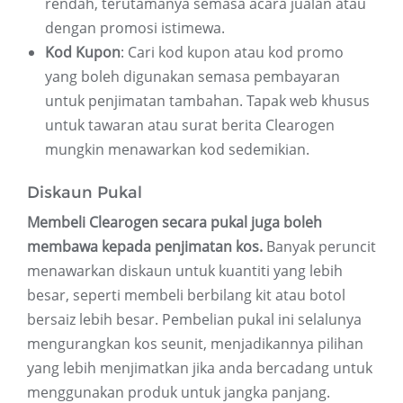
rendah, terutamanya semasa acara jualan atau
dengan promosi istimewa.
Kod Kupon
: Cari kod kupon atau kod promo
yang boleh digunakan semasa pembayaran
untuk penjimatan tambahan. Tapak web khusus
untuk tawaran atau surat berita Clearogen
mungkin menawarkan kod sedemikian.
Diskaun Pukal
Membeli Clearogen secara pukal juga boleh
membawa kepada penjimatan kos.
Banyak peruncit
menawarkan diskaun untuk kuantiti yang lebih
besar, seperti membeli berbilang kit atau botol
bersaiz lebih besar. Pembelian pukal ini selalunya
mengurangkan kos seunit, menjadikannya pilihan
yang lebih menjimatkan jika anda bercadang untuk
menggunakan produk untuk jangka panjang.