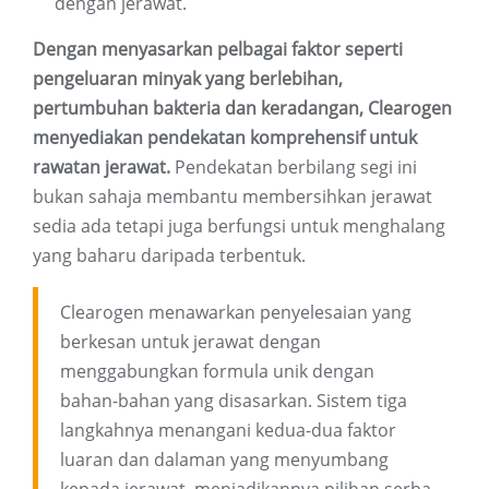
dengan jerawat.
Dengan menyasarkan pelbagai faktor seperti
pengeluaran minyak yang berlebihan,
pertumbuhan bakteria dan keradangan, Clearogen
menyediakan pendekatan komprehensif untuk
rawatan jerawat.
Pendekatan berbilang segi ini
bukan sahaja membantu membersihkan jerawat
sedia ada tetapi juga berfungsi untuk menghalang
yang baharu daripada terbentuk.
Clearogen menawarkan penyelesaian yang
berkesan untuk jerawat dengan
menggabungkan formula unik dengan
bahan-bahan yang disasarkan. Sistem tiga
langkahnya menangani kedua-dua faktor
luaran dan dalaman yang menyumbang