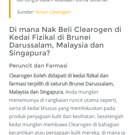
Sumber:
forum Clearogen
Di mana Nak Beli Clearogen di
Kedai Fizikal di Brunei
Darussalam, Malaysia dan
Singapura?
Peruncit dan Farmasi
Clearogen boleh didapati di kedai fizikal dan
farmasi terpilih di seluruh Brunei Darussalam,
Malaysia dan Singapura
.
Anda mungkin
menemuinya di rangkaian runcit utama seperti,
serta di kedai khusus yang memfokuskan pada
produk penjagaan kulit dan kesihatan. Sesetengah
kedai mungkin membawa Clearogen di bahagian
kecantikan atau penjagaan kulit mereka, di mana ia