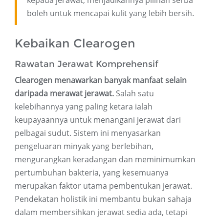
kepada jerawat, menjadikannya pilihan serba
boleh untuk mencapai kulit yang lebih bersih.
Kebaikan Clearogen
Rawatan Jerawat Komprehensif
Clearogen menawarkan banyak manfaat selain
daripada merawat jerawat.
Salah satu
kelebihannya yang paling ketara ialah
keupayaannya untuk menangani jerawat dari
pelbagai sudut. Sistem ini menyasarkan
pengeluaran minyak yang berlebihan,
mengurangkan keradangan dan meminimumkan
pertumbuhan bakteria, yang kesemuanya
merupakan faktor utama pembentukan jerawat.
Pendekatan holistik ini membantu bukan sahaja
dalam membersihkan jerawat sedia ada, tetapi