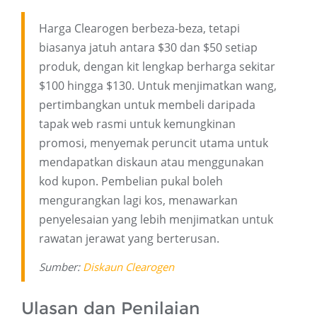
Harga Clearogen berbeza-beza, tetapi
biasanya jatuh antara $30 dan $50 setiap
produk, dengan kit lengkap berharga sekitar
$100 hingga $130. Untuk menjimatkan wang,
pertimbangkan untuk membeli daripada
tapak web rasmi untuk kemungkinan
promosi, menyemak peruncit utama untuk
mendapatkan diskaun atau menggunakan
kod kupon. Pembelian pukal boleh
mengurangkan lagi kos, menawarkan
penyelesaian yang lebih menjimatkan untuk
rawatan jerawat yang berterusan.
Sumber:
Diskaun Clearogen
Ulasan dan Penilaian