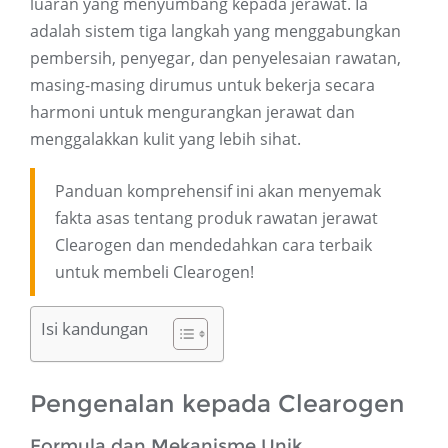
luaran yang menyumbang kepada jerawat. Ia
adalah sistem tiga langkah yang menggabungkan
pembersih, penyegar, dan penyelesaian rawatan,
masing-masing dirumus untuk bekerja secara
harmoni untuk mengurangkan jerawat dan
menggalakkan kulit yang lebih sihat.
Panduan komprehensif ini akan menyemak
fakta asas tentang produk rawatan jerawat
Clearogen dan mendedahkan cara terbaik
untuk membeli Clearogen!
Isi kandungan
Pengenalan kepada Clearogen
Formula dan Mekanisme Unik