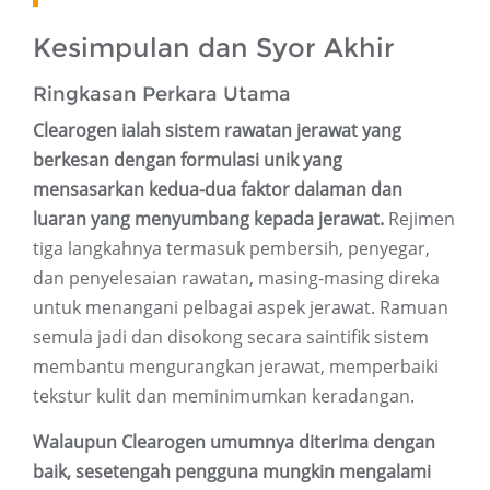
Kesimpulan dan Syor Akhir
Ringkasan Perkara Utama
Clearogen ialah sistem rawatan jerawat yang
berkesan dengan formulasi unik yang
mensasarkan kedua-dua faktor dalaman dan
luaran yang menyumbang kepada jerawat.
Rejimen
tiga langkahnya termasuk pembersih, penyegar,
dan penyelesaian rawatan, masing-masing direka
untuk menangani pelbagai aspek jerawat. Ramuan
semula jadi dan disokong secara saintifik sistem
membantu mengurangkan jerawat, memperbaiki
tekstur kulit dan meminimumkan keradangan.
Walaupun Clearogen umumnya diterima dengan
baik, sesetengah pengguna mungkin mengalami