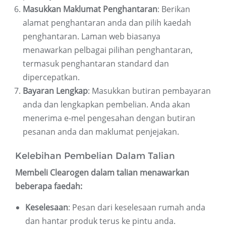
Masukkan Maklumat Penghantaran
: Berikan
alamat penghantaran anda dan pilih kaedah
penghantaran. Laman web biasanya
menawarkan pelbagai pilihan penghantaran,
termasuk penghantaran standard dan
dipercepatkan.
Bayaran Lengkap
: Masukkan butiran pembayaran
anda dan lengkapkan pembelian. Anda akan
menerima e-mel pengesahan dengan butiran
pesanan anda dan maklumat penjejakan.
Kelebihan Pembelian Dalam Talian
Membeli Clearogen dalam talian menawarkan
beberapa faedah:
Keselesaan
: Pesan dari keselesaan rumah anda
dan hantar produk terus ke pintu anda.