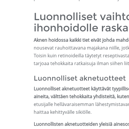
Luonnolliset vaiht
ihonhoidolle rask
Aknen hoidossa kaikki tiet eivät johda mahdol
nousevat rauhoittavana majakana niille, jot
Toisin kuin retinoideilla täytetyt reseptiva
tarjoaa tehokkaita ratkaisuja ilman siihen 
Luonnolliset aknetuotteet
Luonnolliset aknetuotteet käyttävät tyypillise
aineita, välttäen tehokkaita yhdisteitä, kute
etusijalle hellävaraisemman lähestymistava
haittaa kehittyvälle sikiölle.
Luonnollisten aknetuotteiden yleisiä ainesos