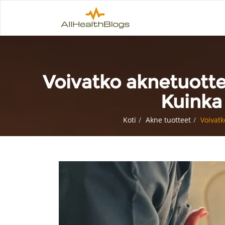
Voivatko aknetuott
Kuinka
Koti
Akne tuotteet
Voivat