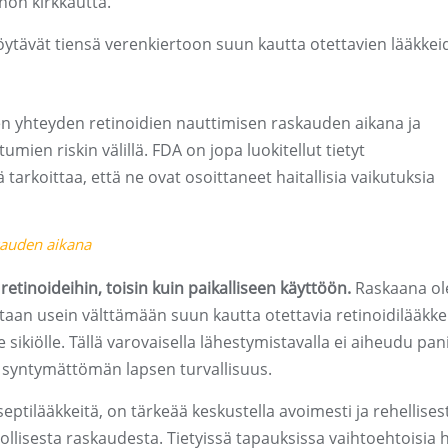
hon kirkkautta.
löytävät tiensä verenkiertoon suun kautta otettavien lääkke
n yhteyden retinoidien nauttimisen raskauden aikana ja
en riskin välillä. FDA on jopa luokitellut tietyt
tarkoittaa, että ne ovat osoittaneet haitallisia vaikutuksia
kauden aikana
n retinoideihin, toisin kuin paikalliseen käyttöön.
Raskaana ol
taan usein välttämään suun kautta otettavia retinoidilääkkei
 sikiölle. Tällä varovaisella lähestymistavalla ei aiheudu pani
 syntymättömän lapsen turvallisuus.
septilääkkeitä, on tärkeää keskustella avoimesti ja rehellisest
lisesta raskaudesta. Tietyissä tapauksissa vaihtoehtoisia h