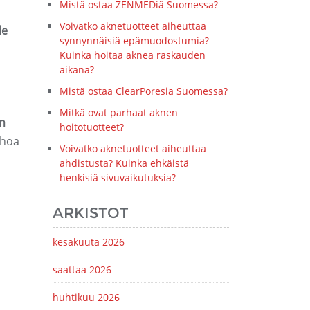
Mistä ostaa ZENMEDiä Suomessa?
Voivatko aknetuotteet aiheuttaa
le
synnynnäisiä epämuodostumia?
Kuinka hoitaa aknea raskauden
aikana?
Mistä ostaa ClearPoresia Suomessa?
Mitkä ovat parhaat aknen
n
hoitotuotteet?
ihoa
Voivatko aknetuotteet aiheuttaa
ahdistusta? Kuinka ehkäistä
henkisiä sivuvaikutuksia?
ARKISTOT
kesäkuuta 2026
saattaa 2026
huhtikuu 2026