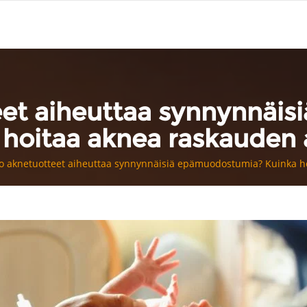
eet aiheuttaa synnynnäi
 hoitaa aknea raskauden 
ko aknetuotteet aiheuttaa synnynnäisiä epämuodostumia? Kuinka h