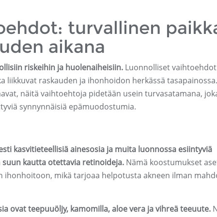
oehdot: turvallinen paikk
auden aikana
lisiin riskeihin ja huolenaiheisiin.
Luonnolliset vaihtoehdot
ka liikkuvat raskauden ja ihonhoidon herkässä tasapainossa
staavat, näitä vaihtoehtoja pidetään usein turvasatamana, jok
liittyviä synnynnäisiä epämuodostumia.
sti kasvitieteellisiä ainesosia ja muita luonnossa esiintyviä
n suun kautta otettavia retinoideja.
Nämä koostumukset aset
n ihonhoitoon, mikä tarjoaa helpotusta akneen ilman mahdo
ia ovat teepuuöljy, kamomilla, aloe vera ja vihreä teeuute.
N