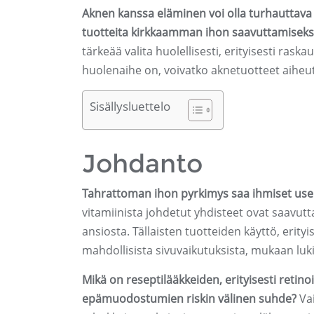
Aknen kanssa eläminen voi olla turhauttava
tuotteita kirkkaamman ihon saavuttamiseks
tärkeää valita huolellisesti, erityisesti ra
huolenaihe on, voivatko aknetuotteet aihe
Sisällysluettelo
Johdanto
Tahrattoman ihon pyrkimys saa ihmiset usein
vitamiinista johdetut yhdisteet ovat saavu
ansiosta. Tällaisten tuotteiden käyttö, erity
mahdollisista sivuvaikutuksista, mukaan lu
Mikä on reseptilääkkeiden, erityisesti retin
epämuodostumien riskin välinen suhde?
Vai