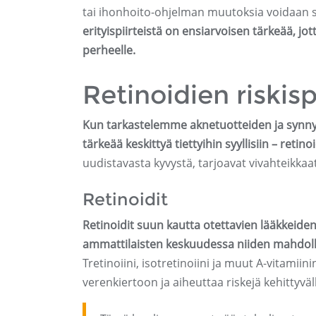
tai ihonhoito-ohjelman muutoksia voidaan s
erityispiirteistä on ensiarvoisen tärkeää, jott
perheelle.
Retinoidien riskis
Kun tarkastelemme aknetuotteiden ja synny
tärkeää keskittyä tiettyihin syyllisiin – retino
uudistavasta kyvystä, tarjoavat vivahteikka
Retinoidit
Retinoidit suun kautta otettavien lääkkeid
ammattilaisten keskuudessa niiden mahdollis
Tretinoiini, isotretinoiini ja muut A-vitamii
verenkiertoon ja aiheuttaa riskejä kehittyvälle