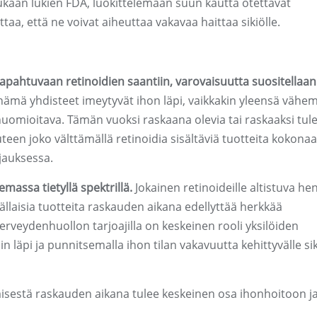
kaan lukien FDA, luokittelemaan suun kautta otettavat
taa, että ne voivat aiheuttaa vakavaa haittaa sikiölle.
a tapahtuvaan retinoidien saantiin, varovaisuutta suositellaan 
nämä yhdisteet imeytyvät ihon läpi, vaikkakin yleensä väh
uomioitava. Tämän vuoksi raskaana olevia tai raskaaksi tul
teen joko välttämällä retinoidia sisältäviä tuotteita kokonaa
jauksessa.
massa tietyllä spektrillä.
Jokainen retinoideille altistuva hen
ällaisia ​​tuotteita raskauden aikana edellyttää herkkää
Terveydenhuollon tarjoajilla on keskeinen rooli yksilöiden
äpi ja punnitsemalla ihon tilan vakavuutta kehittyvälle sik
isestä raskauden aikana tulee keskeinen osa ihonhoitoon j