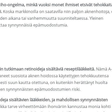
 iho-ongelma, minkä vuoksi monet ihmiset etsivät tehokkait
i.
Koska markkinoilla on saatavilla niin paljon aknenhoitoja,
skauden aikana tai vanhemmuutta suunniteltaessa. Yleinen
uttaa synnynnäisiä epämuodostumia.
 tutkimaan retinoideja sisältäviä reseptilääkkeitä.
Nämä A-
ttaneet suosiota aknen hoidossa käytettyjen tehokkuutensa
isesti suun kautta otettuna, on kuitenkin herättänyt huolta
kien synnynnäisten epämuodostumien riski.
oideja sisältävien lääkkeiden, ja mahdollisen synnynnäisten
kka tarve virheettömään ihonväriin kannustaa monia kohti 