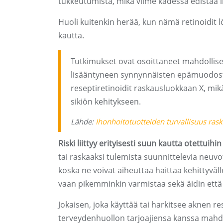
tukkeutumista, mikä viime kädessä edistää i
Huoli kuitenkin herää, kun nämä retinoidit 
kautta.
Tutkimukset ovat osoittaneet mahdollise
lisääntyneen synnynnäisten epämuodostumi
reseptiretinoidit raskausluokkaan X, mikä 
sikiön kehitykseen.
Lähde:
Ihonhoitotuotteiden turvallisuus ras
Riski liittyy erityisesti suun kautta otettuihi
tai raskaaksi tulemista suunnittelevia neuvo
koska ne voivat aiheuttaa haittaa kehittyvälle
vaan pikemminkin varmistaa sekä äidin että
Jokaisen, joka käyttää tai harkitsee aknen re
terveydenhuollon tarjoajiensa kanssa mahdol