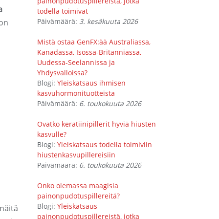
painonpudotuspillereistä, jotka
a
todella toimivat
Päivämäärä:
3. kesäkuuta 2026
 on
Mistä ostaa GenFX:ää Australiassa,
Kanadassa, Isossa-Britanniassa,
Uudessa-Seelannissa ja
Yhdysvalloissa?
Blogi:
Yleiskatsaus ihmisen
kasvuhormonituotteista
Päivämäärä:
6. toukokuuta 2026
Ovatko keratiinipillerit hyviä hiusten
kasvulle?
Blogi:
Yleiskatsaus todella toimiviin
hiustenkasvupillereisiin
Päivämäärä:
6. toukokuuta 2026
Onko olemassa maagisia
painonpudotuspillereitä?
Blogi:
Yleiskatsaus
näitä
painonpudotuspillereistä, jotka