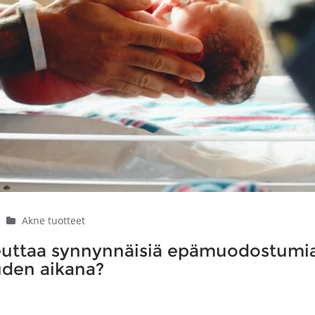
|
Akne tuotteet
heuttaa synnynnäisiä epämuodostumi
uden aikana?