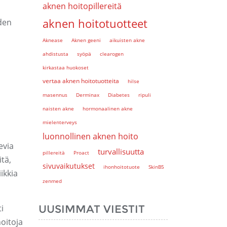
aknen hoitopillereitä
aknen hoitotuotteet
iden
Aknease
Aknen geeni
aikuisten akne
ahdistusta
syöpä
clearogen
kirkastaa huokoset
vertaa aknen hoitotuotteita
hilse
masennus
Derminax
Diabetes
ripuli
naisten akne
hormonaalinen akne
mielenterveys
luonnollinen aknen hoito
evia
turvallisuutta
pillereitä
Proact
tä,
sivuvaikutukset
ihonhoitotuote
SkinB5
ikkia
zenmed
i
UUSIMMAT VIESTIT
oitoja