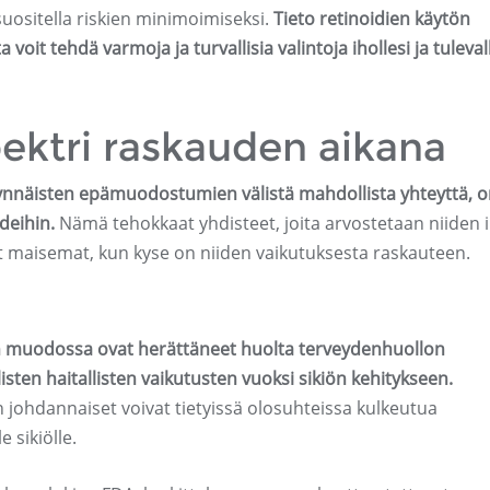
uositella riskien minimoimiseksi.
Tieto retinoidien käytön
a voit tehdä varmoja ja turvallisia valintoja ihollesi ja tuleval
pektri raskauden aikana
nnäisten epämuodostumien välistä mahdollista yhteyttä, o
ideihin.
Nämä tehokkaat yhdisteet, joita arvostetaan niiden 
at maisemat, kun kyse on niiden vaikutuksesta raskauteen.
en muodossa ovat herättäneet huolta terveydenhuollon
ten haitallisten vaikutusten vuoksi sikiön kehitykseen.
nin johdannaiset voivat tietyissä olosuhteissa kulkeutua
 sikiölle.