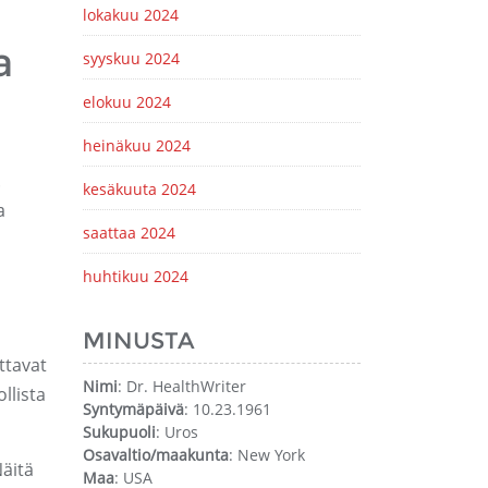
lokakuu 2024
a
syyskuu 2024
elokuu 2024
heinäkuu 2024
.
kesäkuuta 2024
a
saattaa 2024
huhtikuu 2024
MINUSTA
tavat
Nimi
: Dr. HealthWriter
llista
Syntymäpäivä
: 10.23.1961
Sukupuoli
: Uros
Osavaltio/maakunta
: New York
äitä
Maa
: USA