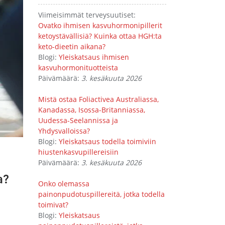
Viimeisimmät terveysuutiset:
Ovatko ihmisen kasvuhormonipillerit
ketoystävällisiä? Kuinka ottaa HGH:ta
keto-dieetin aikana?
Blogi:
Yleiskatsaus ihmisen
kasvuhormonituotteista
Päivämäärä:
3. kesäkuuta 2026
Mistä ostaa Foliactivea Australiassa,
Kanadassa, Isossa-Britanniassa,
Uudessa-Seelannissa ja
Yhdysvalloissa?
Blogi:
Yleiskatsaus todella toimiviin
hiustenkasvupillereisiin
Päivämäärä:
3. kesäkuuta 2026
a?
Onko olemassa
painonpudotuspillereitä, jotka todella
toimivat?
Blogi:
Yleiskatsaus