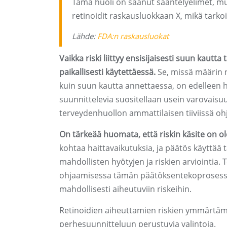
Tämä huoli on saanut sääntelyelimet, mu
retinoidit raskausluokkaan X, mikä tarkoit
Lähde:
FDA:n raskausluokat
Vaikka riski liittyy ensisijaisesti suun kautt
paikallisesti käytettäessä.
Se, missä määrin 
kuin suun kautta annettaessa, on edelleen h
suunnittelevia suositellaan usein varovaisuu
terveydenhuollon ammattilaisen tiiviissä oh
On tärkeää huomata, että riskin käsite on ole
kohtaa haittavaikutuksia, ja päätös käyttää t
mahdollisten hyötyjen ja riskien arviointia. 
ohjaamisessa tämän päätöksentekoprosessin l
mahdollisesti aiheutuviin riskeihin.
Retinoidien aiheuttamien riskien ymmärtäm
perhesuunnitteluun perustuvia valintoja.