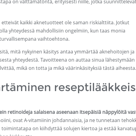
apa on välttämätöntä, erityisesti niille, jotka suunnittelevat
etteivät kaikki aknetuotteet ole saman riskialttiita. Jotkut
t olla yhteydessä mahdollisiin ongelmiin, kun taas monia
 turvallisempana vaihtoehtona.
 sitä, mitä nykyinen käsitys antaa ymmärtää aknehoitojen ja
sta yhteydestä. Tavoitteena on auttaa sinua lähestymään
ittää, mikä on totta ja mikä väärinkäsityksiä tästä aiheesta
täminen reseptilääkkeis
ein retinoideja salaisena aseenaan itsepäisiä näppylöitä vas
noiini, ovat A-vitamiinin johdannaisia, ja ne tunnetaan tehok
 toimintatapa on kiihdyttää solujen kiertoa ja estää karvat