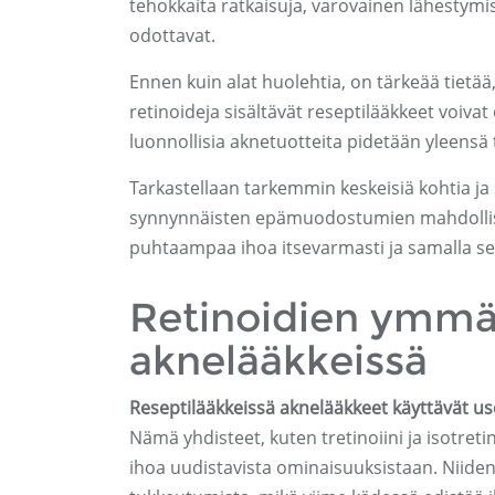
tehokkaita ratkaisuja, varovainen lähestymist
odottavat.
Ennen kuin alat huolehtia, on tärkeää tietää, 
retinoideja sisältävät reseptilääkkeet voiva
luonnollisia aknetuotteita pidetään yleensä
Tarkastellaan tarkemmin keskeisiä kohtia ja
synnynnäisten epämuodostumien mahdollise
puhtaampaa ihoa itsevarmasti ja samalla selv
Retinoidien ymmär
aknelääkkeissä
Reseptilääkkeissä aknelääkkeet käyttävät us
Nämä yhdisteet, kuten tretinoiini ja isotreti
ihoa uudistavista ominaisuuksistaan. Niiden