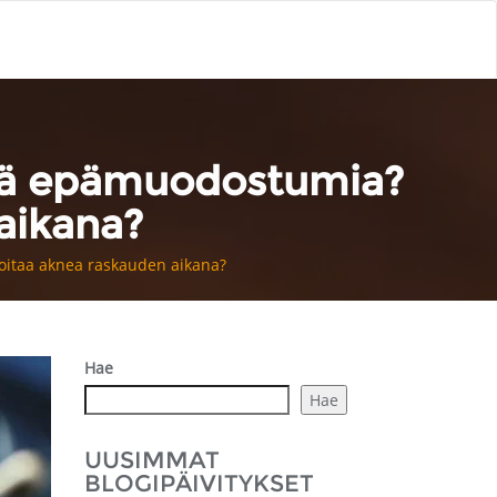
siä epämuodostumia?
aikana?
oitaa aknea raskauden aikana?
Hae
Hae
UUSIMMAT
BLOGIPÄIVITYKSET