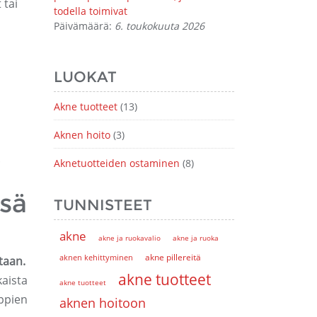
 tai
todella toimivat
Päivämäärä:
6. toukokuuta 2026
LUOKAT
Akne tuotteet
(13)
Aknen hoito
(3)
.
Aknetuotteiden ostaminen
(8)
sä
TUNNISTEET
akne
akne ja ruokavalio
akne ja ruoka
akne pillereitä
aknen kehittyminen
taan.
akne tuotteet
kaista
akne tuotteet
uppien
aknen hoitoon