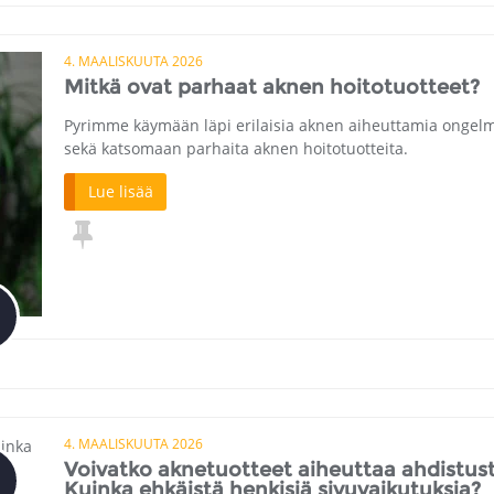
4. MAALISKUUTA 2026
Mitkä ovat parhaat aknen hoitotuotteet?
Pyrimme käymään läpi erilaisia ​​aknen aiheuttamia ongel
sekä katsomaan parhaita aknen hoitotuotteita.
Lue lisää
4. MAALISKUUTA 2026
Voivatko aknetuotteet aiheuttaa ahdistus
Kuinka ehkäistä henkisiä sivuvaikutuksia?