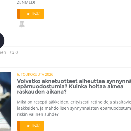
ZENMED!
Lue lisää
nen
0
6. TOUKOKUUTA 2026
Voivatko aknetuotteet aiheuttaa synnynnä
epämuodostumia? Kuinka hoitaa aknea
raskauden aikana?
Mikä on reseptilääkkeiden, erityisesti retinoideja sisältävi
lääkkeiden, ja mahdollisen synnynnäisten epämuodostum
riskin välinen suhde?
Lue lisää