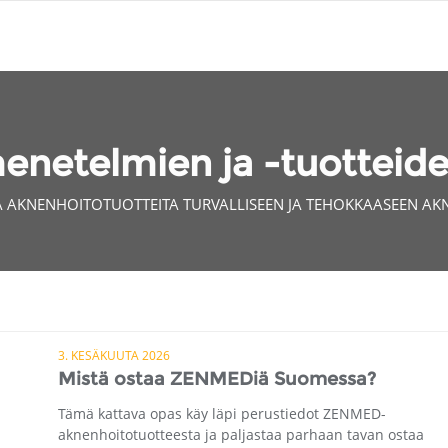
netelmien ja -tuotteide
AA AKNENHOITOTUOTTEITA TURVALLISEEN JA TEHOKKAASEEN A
3. KESÄKUUTA 2026
Mistä ostaa ZENMEDiä Suomessa?
Tämä kattava opas käy läpi perustiedot ZENMED-
aknenhoitotuotteesta ja paljastaa parhaan tavan ostaa