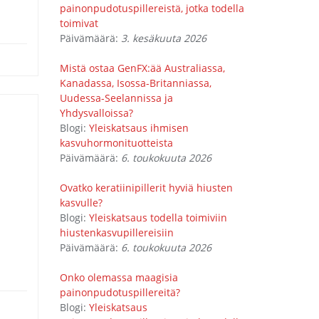
painonpudotuspillereistä, jotka todella
toimivat
Päivämäärä:
3. kesäkuuta 2026
Mistä ostaa GenFX:ää Australiassa,
Kanadassa, Isossa-Britanniassa,
Uudessa-Seelannissa ja
Yhdysvalloissa?
Blogi:
Yleiskatsaus ihmisen
kasvuhormonituotteista
Päivämäärä:
6. toukokuuta 2026
Ovatko keratiinipillerit hyviä hiusten
kasvulle?
Blogi:
Yleiskatsaus todella toimiviin
hiustenkasvupillereisiin
Päivämäärä:
6. toukokuuta 2026
Onko olemassa maagisia
painonpudotuspillereitä?
Blogi:
Yleiskatsaus