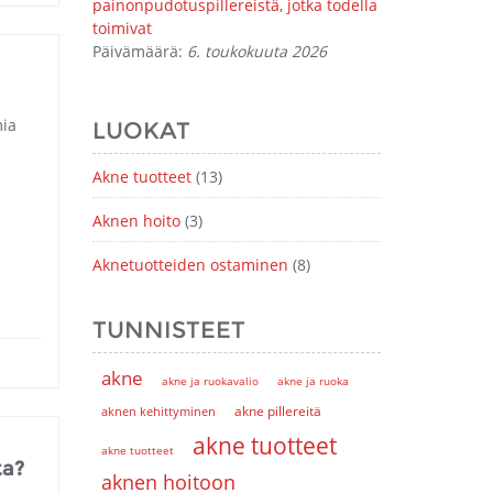
painonpudotuspillereistä, jotka todella
toimivat
Päivämäärä:
6. toukokuuta 2026
mia
LUOKAT
Akne tuotteet
(13)
Aknen hoito
(3)
Aknetuotteiden ostaminen
(8)
TUNNISTEET
akne
akne ja ruokavalio
akne ja ruoka
akne pillereitä
aknen kehittyminen
akne tuotteet
akne tuotteet
ta?
aknen hoitoon