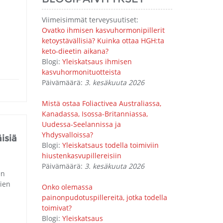
Viimeisimmät terveysuutiset:
Ovatko ihmisen kasvuhormonipillerit
ketoystävällisiä? Kuinka ottaa HGH:ta
keto-dieetin aikana?
Blogi:
Yleiskatsaus ihmisen
kasvuhormonituotteista
Päivämäärä:
3. kesäkuuta 2026
Mistä ostaa Foliactivea Australiassa,
Kanadassa, Isossa-Britanniassa,
Uudessa-Seelannissa ja
Yhdysvalloissa?
isiä
Blogi:
Yleiskatsaus todella toimiviin
hiustenkasvupillereisiin
Päivämäärä:
3. kesäkuuta 2026
en
ien
Onko olemassa
painonpudotuspillereitä, jotka todella
toimivat?
Blogi:
Yleiskatsaus