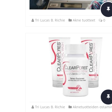
Tri Lucas B. Richie
Akne tuotteet
0
Tri Lucas B. Richie
Aknetuotteiden ostami