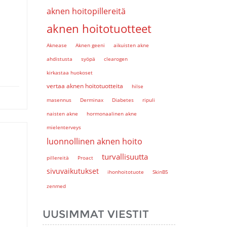
aknen hoitopillereitä
aknen hoitotuotteet
Aknease
Aknen geeni
aikuisten akne
ahdistusta
syöpä
clearogen
kirkastaa huokoset
vertaa aknen hoitotuotteita
hilse
masennus
Derminax
Diabetes
ripuli
naisten akne
hormonaalinen akne
mielenterveys
luonnollinen aknen hoito
turvallisuutta
pillereitä
Proact
sivuvaikutukset
ihonhoitotuote
SkinB5
zenmed
UUSIMMAT VIESTIT