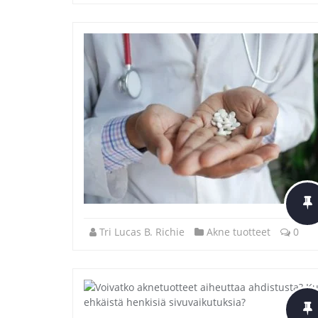
Tri Lucas B. Richie
Akne tuotteet
0