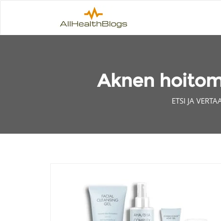
Aknen hoitome
ETSI JA VERT