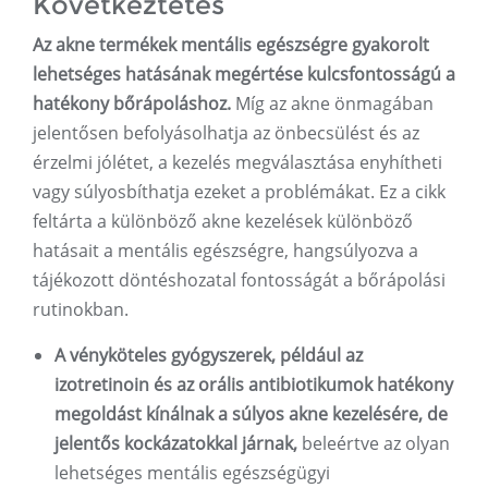
Következtetés
Az akne termékek mentális egészségre gyakorolt ​​
lehetséges hatásának megértése kulcsfontosságú a
hatékony bőrápoláshoz.
Míg az akne önmagában
jelentősen befolyásolhatja az önbecsülést és az
érzelmi jólétet, a kezelés megválasztása enyhítheti
vagy súlyosbíthatja ezeket a problémákat. Ez a cikk
feltárta a különböző akne kezelések különböző
hatásait a mentális egészségre, hangsúlyozva a
tájékozott döntéshozatal fontosságát a bőrápolási
rutinokban.
A vényköteles gyógyszerek, például az
izotretinoin és az orális antibiotikumok hatékony
megoldást kínálnak a súlyos akne kezelésére, de
jelentős kockázatokkal járnak,
beleértve az olyan
lehetséges mentális egészségügyi