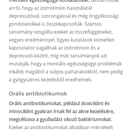
mentális egészségügyi kockázatokat.
Beszámoltak
arról, hogy az izotretinoin használatát
depresszióval, szorongással és még öngyilkossági
gondolatokkal is összekapcsolták. Számos
tanulmány vizsgálta ezeket az összefüggéseket,
vegyes eredménnyel. Egyes kutatások közvetlen
kapcsolatot sugallnak az izotretinoin és a
depresszió között, míg más tanulmányok azt
mutatják, hogy a mentális egészségügyi problémák
inkább magából a súlyos pattanásokból, nem pedig
a gyógyszeres kezelésből eredhetnek.
Orális antibiotikumok
Orális antibiotikumokat, például doxiciklint és
minociklint gyakran írnak fel az akne kezelésére,
megcélozva a gyulladást okozó baktériumokat.
Ezeket az antibiotikumokat általában mérsékelt