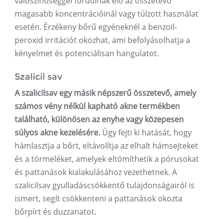
valószínűséggel fordulnak elő az összetevő
magasabb koncentrációinál vagy túlzott használat
esetén. Érzékeny bőrű egyéneknél a benzoil-
peroxid irritációt okozhat, ami befolyásolhatja a
kényelmet és potenciálisan hangulatot.
Szalicil sav
A szalicilsav egy másik népszerű összetevő, amely
számos vény nélkül kapható akne termékben
található, különösen az enyhe vagy közepesen
súlyos akne kezelésére.
Úgy fejti ki hatását, hogy
hámlasztja a bőrt, eltávolítja az elhalt hámsejteket
és a törmeléket, amelyek eltömíthetik a pórusokat
és pattanások kialakulásához vezethetnek. A
szalicilsav gyulladáscsökkentő tulajdonságairól is
ismert, segít csökkenteni a pattanások okozta
bőrpírt és duzzanatot.