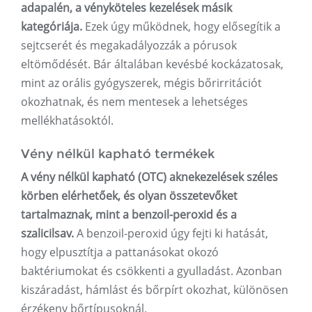
adapalén, a vényköteles kezelések másik
kategóriája.
Ezek úgy működnek, hogy elősegítik a
sejtcserét és megakadályozzák a pórusok
eltömődését. Bár általában kevésbé kockázatosak,
mint az orális gyógyszerek, mégis bőrirritációt
okozhatnak, és nem mentesek a lehetséges
mellékhatásoktól.
Vény nélkül kapható termékek
A vény nélkül kapható (OTC) aknekezelések széles
körben elérhetőek, és olyan összetevőket
tartalmaznak, mint a benzoil-peroxid és a
szalicilsav.
A benzoil-peroxid úgy fejti ki hatását,
hogy elpusztítja a pattanásokat okozó
baktériumokat és csökkenti a gyulladást. Azonban
kiszáradást, hámlást és bőrpírt okozhat, különösen
érzékeny bőrtípusoknál.