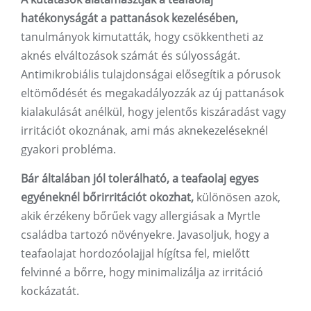
hatékonyságát a pattanások kezelésében,
tanulmányok kimutatták, hogy csökkentheti az
aknés elváltozások számát és súlyosságát.
Antimikrobiális tulajdonságai elősegítik a pórusok
eltömődését és megakadályozzák az új pattanások
kialakulását anélkül, hogy jelentős kiszáradást vagy
irritációt okoznának, ami más aknekezeléseknél
gyakori probléma.
Bár általában jól tolerálható, a teafaolaj egyes
egyéneknél bőrirritációt okozhat,
különösen azok,
akik érzékeny bőrűek vagy allergiásak a Myrtle
családba tartozó növényekre. Javasoljuk, hogy a
teafaolajat hordozóolajjal hígítsa fel, mielőtt
felvinné a bőrre, hogy minimalizálja az irritáció
kockázatát.