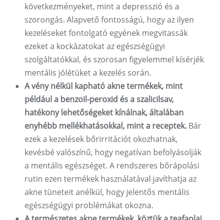
következményeket, mint a depresszió és a
szorongás. Alapvető fontosságú, hogy az ilyen
kezeléseket fontolgató egyének megvitassák
ezeket a kockázatokat az egészségügyi
szolgáltatókkal, és szorosan figyelemmel kísérjék
mentális jólétüket a kezelés során.
A vény nélkül kapható akne termékek, mint
például a benzoil-peroxid és a szalicilsav,
hatékony lehetőségeket kínálnak, általában
enyhébb mellékhatásokkal, mint a receptek.
Bár
ezek a kezelések bőrirritációt okozhatnak,
kevésbé valószínű, hogy negatívan befolyásolják
a mentális egészséget. A rendszeres bőrápolási
rutin ezen termékek használatával javíthatja az
akne tüneteit anélkül, hogy jelentős mentális
egészségügyi problémákat okozna.
A természetes akne termékek, köztük a teafaolaj,