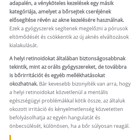
adapalén, a vényköteles kezelések egy másik
kategóriája, amelyet a bőrsejtek cseréjének
elősegítése révén az akne kezelésére használnak.
Ezek a gyógyszerek segítenek megelőzni a pórusok
eltömődését és csökkentik az új aknés elváltozások
kialakulását.
A helyi retinoidokat általában biztonságosabbnak
tekintik, mint az orális gyógyszereket, de továbbra
is bőrirritációt és egyéb mellékhatásokat
okozhatnak.
Bár kevesebb bizonyíték van arra, hogy
a helyi retinoidokat közvetlenül a mentális
egészségügyi problémákkal kötik össze, az általuk
okozott irritáció és kényelmetlenség közvetetten
befolyásolhatja az egyén hangulatát és
önbecsülését, különösen, ha a bőr súlyosan reagál.