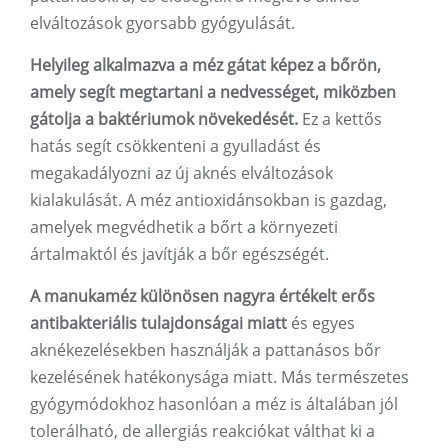
elváltozások gyorsabb gyógyulását.
Helyileg alkalmazva a méz gátat képez a bőrön,
amely segít megtartani a nedvességet, miközben
gátolja a baktériumok növekedését.
Ez a kettős
hatás segít csökkenteni a gyulladást és
megakadályozni az új aknés elváltozások
kialakulását. A méz antioxidánsokban is gazdag,
amelyek megvédhetik a bőrt a környezeti
ártalmaktól és javítják a bőr egészségét.
A manukaméz különösen nagyra értékelt erős
antibakteriális tulajdonságai miatt
és egyes
aknékezelésekben használják a pattanásos bőr
kezelésének hatékonysága miatt. Más természetes
gyógymódokhoz hasonlóan a méz is általában jól
tolerálható, de allergiás reakciókat válthat ki a