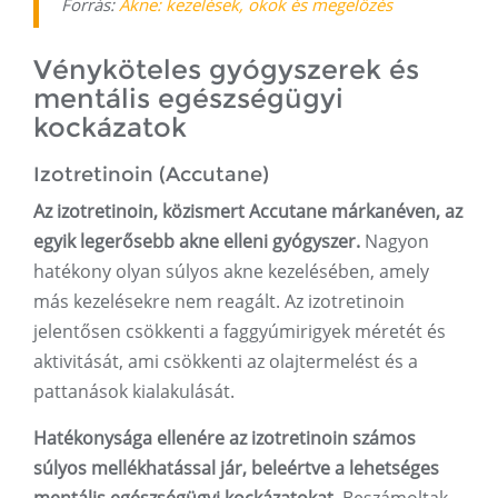
Forrás:
Akne: kezelések, okok és megelőzés
Vényköteles gyógyszerek és
mentális egészségügyi
kockázatok
Izotretinoin (Accutane)
Az izotretinoin, közismert Accutane márkanéven, az
egyik legerősebb akne elleni gyógyszer.
Nagyon
hatékony olyan súlyos akne kezelésében, amely
más kezelésekre nem reagált. Az izotretinoin
jelentősen csökkenti a faggyúmirigyek méretét és
aktivitását, ami csökkenti az olajtermelést és a
pattanások kialakulását.
Hatékonysága ellenére az izotretinoin számos
súlyos mellékhatással jár, beleértve a lehetséges