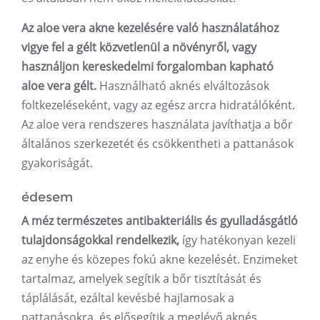
Az aloe vera akne kezelésére való használatához
vigye fel a gélt közvetlenül a növényről, vagy
használjon kereskedelmi forgalomban kapható
aloe vera gélt.
Használható aknés elváltozások
foltkezeléseként, vagy az egész arcra hidratálóként.
Az aloe vera rendszeres használata javíthatja a bőr
általános szerkezetét és csökkentheti a pattanások
gyakoriságát.
édesem
A méz természetes antibakteriális és gyulladásgátló
tulajdonságokkal rendelkezik,
így hatékonyan kezeli
az enyhe és közepes fokú akne kezelését. Enzimeket
tartalmaz, amelyek segítik a bőr tisztítását és
táplálását, ezáltal kevésbé hajlamosak a
pattanásokra, és elősegítik a meglévő aknés