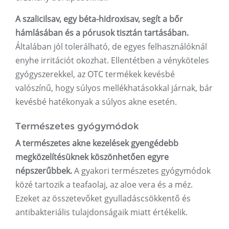
A szalicilsav, egy béta-hidroxisav, segít a bőr
hámlásában és a pórusok tisztán tartásában.
Általában jól tolerálható, de egyes felhasználóknál
enyhe irritációt okozhat. Ellentétben a vényköteles
gyógyszerekkel, az OTC termékek kevésbé
valószínű, hogy súlyos mellékhatásokkal járnak, bár
kevésbé hatékonyak a súlyos akne esetén.
Természetes gyógymódok
A természetes akne kezelések gyengédebb
megközelítésüknek köszönhetően egyre
népszerűbbek.
A gyakori természetes gyógymódok
közé tartozik a teafaolaj, az aloe vera és a méz.
Ezeket az összetevőket gyulladáscsökkentő és
antibakteriális tulajdonságaik miatt értékelik.