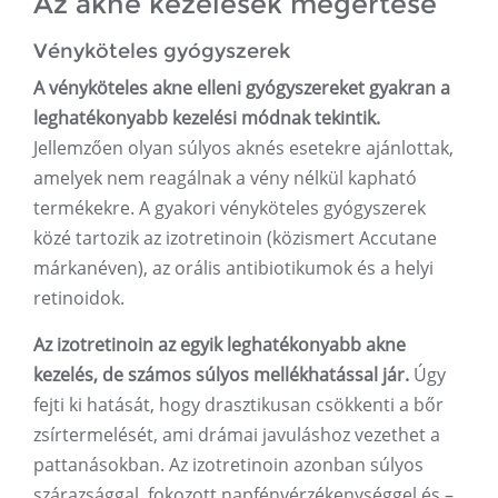
Az akne kezelések megértése
Vényköteles gyógyszerek
A vényköteles akne elleni gyógyszereket gyakran a
leghatékonyabb kezelési módnak tekintik.
Jellemzően olyan súlyos aknés esetekre ajánlottak,
amelyek nem reagálnak a vény nélkül kapható
termékekre. A gyakori vényköteles gyógyszerek
közé tartozik az izotretinoin (közismert Accutane
márkanéven), az orális antibiotikumok és a helyi
retinoidok.
Az izotretinoin az egyik leghatékonyabb akne
kezelés, de számos súlyos mellékhatással jár.
Úgy
fejti ki hatását, hogy drasztikusan csökkenti a bőr
zsírtermelését, ami drámai javuláshoz vezethet a
pattanásokban. Az izotretinoin azonban súlyos
szárazsággal, fokozott napfényérzékenységgel és –