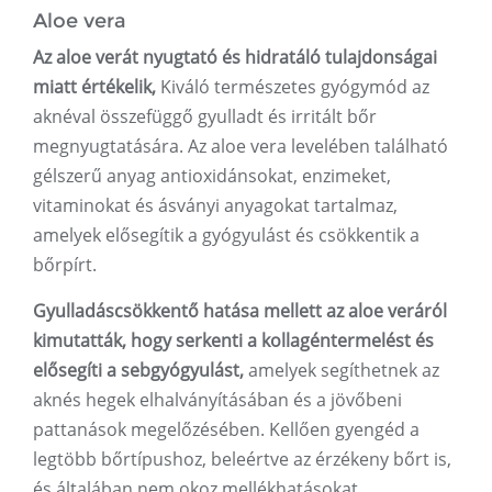
Aloe vera
Az aloe verát nyugtató és hidratáló tulajdonságai
miatt értékelik,
Kiváló természetes gyógymód az
aknéval összefüggő gyulladt és irritált bőr
megnyugtatására. Az aloe vera levelében található
gélszerű anyag antioxidánsokat, enzimeket,
vitaminokat és ásványi anyagokat tartalmaz,
amelyek elősegítik a gyógyulást és csökkentik a
bőrpírt.
Gyulladáscsökkentő hatása mellett az aloe veráról
kimutatták, hogy serkenti a kollagéntermelést és
elősegíti a sebgyógyulást,
amelyek segíthetnek az
aknés hegek elhalványításában és a jövőbeni
pattanások megelőzésében. Kellően gyengéd a
legtöbb bőrtípushoz, beleértve az érzékeny bőrt is,
és általában nem okoz mellékhatásokat.