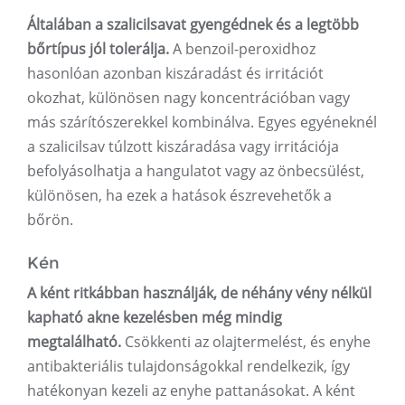
Általában a szalicilsavat gyengédnek és a legtöbb
bőrtípus jól tolerálja.
A benzoil-peroxidhoz
hasonlóan azonban kiszáradást és irritációt
okozhat, különösen nagy koncentrációban vagy
más szárítószerekkel kombinálva. Egyes egyéneknél
a szalicilsav túlzott kiszáradása vagy irritációja
befolyásolhatja a hangulatot vagy az önbecsülést,
különösen, ha ezek a hatások észrevehetők a
bőrön.
Kén
A ként ritkábban használják, de néhány vény nélkül
kapható akne kezelésben még mindig
megtalálható.
Csökkenti az olajtermelést, és enyhe
antibakteriális tulajdonságokkal rendelkezik, így
hatékonyan kezeli az enyhe pattanásokat. A ként