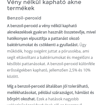
Vény nélkül kapható akne
termékek
Benzoil-peroxid
A benzoil-peroxid a vény nélkül kapható
aknekezelések gyakran használt összetevője, mivel
hatékonyan elpusztítja a pattanást okozó
baktériumokat és csökkenti a gyulladást.
Úgy
működik, hogy oxigént juttat a pórusokba, ami
segít eltávolítani a baktériumokat és megelőzni a
későbbi pattanásokat. A benzoil-peroxid különféle
erősségekben kapható, jellemzően 2,5% és 10%
között.
Míg a benzoil-peroxid általában jól tolerálható,
mellékhatásokat, például szárazságot, hámlást és
bőrpírt okozhat.
Ezek a hatások nagyobb