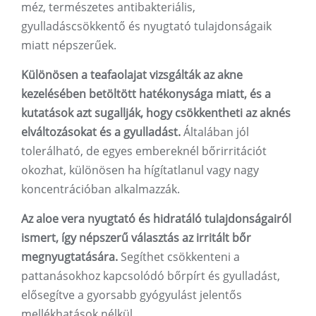
méz, természetes antibakteriális,
gyulladáscsökkentő és nyugtató tulajdonságaik
miatt népszerűek.
Különösen a teafaolajat vizsgálták az akne
kezelésében betöltött hatékonysága miatt, és a
kutatások azt sugallják, hogy csökkentheti az aknés
elváltozásokat és a gyulladást.
Általában jól
tolerálható, de egyes embereknél bőrirritációt
okozhat, különösen ha hígítatlanul vagy nagy
koncentrációban alkalmazzák.
Az aloe vera nyugtató és hidratáló tulajdonságairól
ismert, így népszerű választás az irritált bőr
megnyugtatására.
Segíthet csökkenteni a
pattanásokhoz kapcsolódó bőrpírt és gyulladást,
elősegítve a gyorsabb gyógyulást jelentős
mellékhatások nélkül.