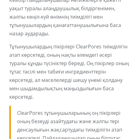
Кейбір пайдаланушылар нәтижелерге қажетті
уақыт туралы алаңдаушылық білдіргенімен,
жалпы көңіл-күй өнімнің тиімділігі мен
тұтынушылардың қанағаттанушылығына баса
назар аударады.
Тұтынушылардың пікірлері ClearPores тиімділігін
атап көрсетеді, оның нақты әлемдегі әсері
туралы құнды түсініктер береді. Оң пікірлер оның
тұтас тәсілі мен табиғи ингредиенттерін
көрсетеді, ал мәселелерді шешу үнемі қолдану
мен шыдамдылықтың маңыздылығын баса
көрсетеді.
ClearPores тұтынушыларының оң пікірлері
оның безеуді азайтудағы және жалпы тері
денсаулығын жақсартудағы тиімділігін атап
көрсетеді. Пайдаланушылар оның біртұтас