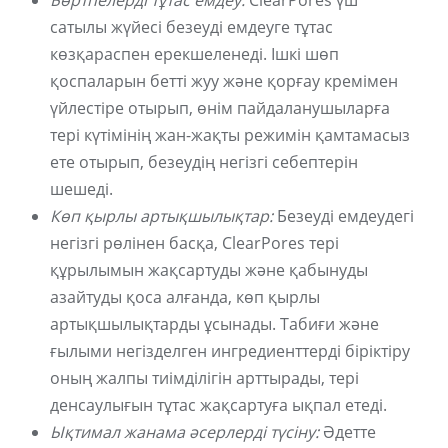
Бөртпелерді тұтас емдеу:
ClearPores үш
сатылы жүйесі безеуді емдеуге тұтас
көзқараспен ерекшеленеді. Ішкі шөп
қоспаларын бетті жуу және қорғау кремімен
үйлестіре отырып, өнім пайдаланушыларға
тері күтімінің жан-жақты режимін қамтамасыз
ете отырып, безеудің негізгі себептерін
шешеді.
Көп қырлы артықшылықтар:
Безеуді емдеудегі
негізгі рөлінен басқа, ClearPores тері
құрылымын жақсартуды және қабынуды
азайтуды қоса алғанда, көп қырлы
артықшылықтарды ұсынады. Табиғи және
ғылыми негізделген ингредиенттерді біріктіру
оның жалпы тиімділігін арттырады, тері
денсаулығын тұтас жақсартуға ықпал етеді.
Ықтимал жанама әсерлерді түсіну:
Әдетте