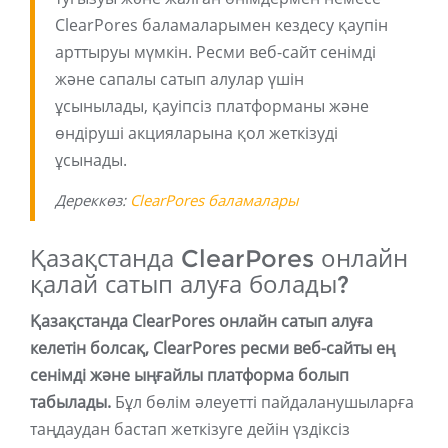
ClearPores баламаларымен кездесу қаупін
арттыруы мүмкін. Ресми веб-сайт сенімді
және сапалы сатып алулар үшін
ұсынылады, қауіпсіз платформаны және
өндіруші акцияларына қол жеткізуді
ұсынады.
Дереккөз:
ClearPores баламалары
Қазақстанда ClearPores онлайн
қалай сатып алуға болады?
Қазақстанда ClearPores онлайн сатып алуға
келетін болсақ, ClearPores ресми веб-сайты ең
сенімді және ыңғайлы платформа болып
табылады.
Бұл бөлім әлеуетті пайдаланушыларға
таңдаудан бастап жеткізуге дейін үздіксіз