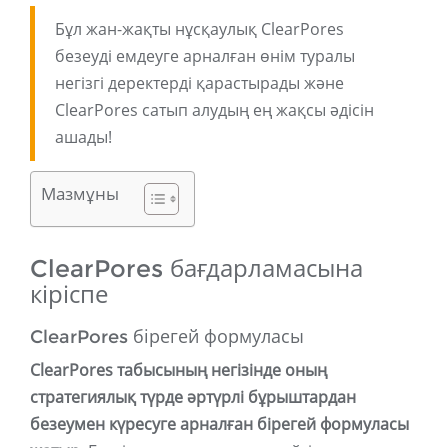
Бұл жан-жақты нұсқаулық ClearPores
безеуді емдеуге арналған өнім туралы
негізгі деректерді қарастырады және
ClearPores сатып алудың ең жақсы әдісін
ашады!
Мазмұны
ClearPores бағдарламасына
кіріспе
ClearPores бірегей формуласы
ClearPores табысының негізінде оның
стратегиялық түрде әртүрлі бұрыштардан
безеумен күресуге арналған бірегей формуласы