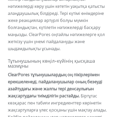
нәтижелерді көру үшін кететін уақытқа қатысты
алаңдаушылық білдіреді. Тері күтімі өнімдеріне
жеке реакциялар әртүрлі болуы мүмкін
болғандықтан, күтілетін нәтижелерді басқару
маңызды. ClearPores оңтайлы нәтижелерге қол
жеткізу үшін үнемі пайдалануды және
шыдамдылықты ұсынады.
Тұтынушының көңіл-күйінің қысқаша
мазмұны
ClearPores тұтынушылардың оң пікірлерімен
ерекшеленеді, пайдаланушылар оның безеуді
азайтудағы және жалпы тері денсаулығын
жақсартудағы тиімділігін растайды.
Біртұтас
көзқарас пен табиғи ингредиенттер көрінетін
жақсартуларға үлес қосқаны үшін мақтау алады.