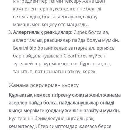
Ингредиенттер тізімін тексеру және шөп
компоненттерінің кез келгеніне белгілі
сезімталдық болса, денсаулық сақтау
маманымен кеңесу өте маңызды.
Аллергиялық реакциялар:
Сирек болса да,
аллергиялық реакциялар пайда болуы мүмкін.
Белгілі бір ботаникалық заттарға аллергиясы
бар пайдаланушылар ClearPores жүйесін
түгелдей тері күтіміне қоспас бұрын сақтық
танытып, патч сынағын өткізуі керек.
Жанама әсерлермен күресу
Құрғақтық немесе тітіркену сияқты жеңіл жанама
әсерлер пайда болса, пайдаланушылар өнімді
қысқа мерзімге қолдану жиілігін азайтуы мүмкін.
Бұл терінің бейімделуіне ыңғайлырақ
көмектеседі. Егер симптомдар жалғаса берсе