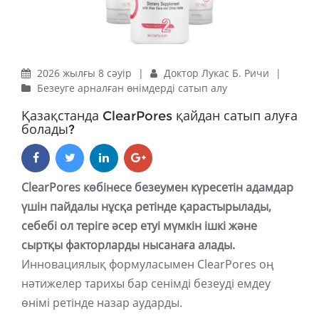
2026 жылғы 8 сәуір
|
Доктор Лукас Б. Ричи
|
Безеуге арналған өнімдерді сатып алу
Қазақстанда ClearPores қайдан сатып алуға
болады?
ClearPores көбінесе безеумен күресетін адамдар
үшін пайдалы нұсқа ретінде қарастырылады,
себебі ол теріге әсер етуі мүмкін ішкі және
сыртқы факторларды нысанаға алады.
Инновациялық формуласымен ClearPores оң
нәтижелер тарихы бар сенімді безеуді емдеу
өнімі ретінде назар аударды.