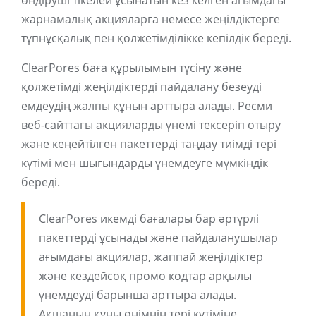
өндіруші тікелей ұсынатын кез келген ағымдағы
жарнамалық акцияларға немесе жеңілдіктерге
түпнұсқалық пен қолжетімділікке кепілдік береді.
ClearPores баға құрылымын түсіну және
қолжетімді жеңілдіктерді пайдалану безеуді
емдеудің жалпы құнын арттыра алады. Ресми
веб-сайттағы акцияларды үнемі тексеріп отыру
және кеңейтілген пакеттерді таңдау тиімді тері
күтімі мен шығындарды үнемдеуге мүмкіндік
береді.
ClearPores икемді бағалары бар әртүрлі
пакеттерді ұсынады және пайдаланушылар
ағымдағы акциялар, жаппай жеңілдіктер
және кездейсоқ промо кодтар арқылы
үнемдеуді барынша арттыра алады.
Ақшаның құны өнімнің тері күтіміне