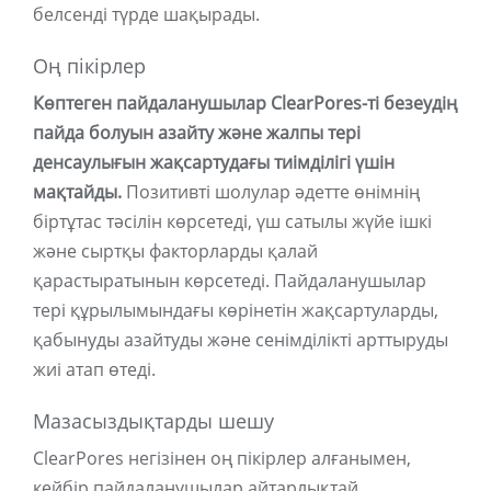
белсенді түрде шақырады.
Оң пікірлер
Көптеген пайдаланушылар ClearPores-ті безеудің
пайда болуын азайту және жалпы тері
денсаулығын жақсартудағы тиімділігі үшін
мақтайды.
Позитивті шолулар әдетте өнімнің
біртұтас тәсілін көрсетеді, үш сатылы жүйе ішкі
және сыртқы факторларды қалай
қарастыратынын көрсетеді. Пайдаланушылар
тері құрылымындағы көрінетін жақсартуларды,
қабынуды азайтуды және сенімділікті арттыруды
жиі атап өтеді.
Мазасыздықтарды шешу
ClearPores негізінен оң пікірлер алғанымен,
кейбір пайдаланушылар айтарлықтай