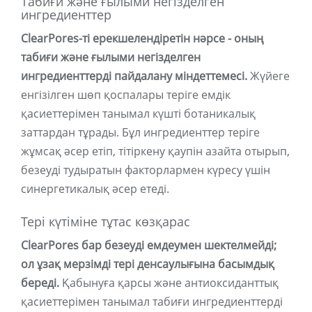
Табиғи және ғылыми негізделген
ингредиенттер
ClearPores-ті ерекшелендіретін нәрсе - оның
табиғи және ғылыми негізделген
ингредиенттерді пайдалану міндеттемесі.
Жүйеге
енгізілген шөп қоспалары теріге емдік
қасиеттерімен танымал күшті ботаникалық
заттардан тұрады. Бұл ингредиенттер теріге
жұмсақ әсер етіп, тітіркену қаупін азайта отырып,
безеуді тудыратын факторлармен күресу үшін
синергетикалық әсер етеді.
Тері күтіміне тұтас көзқарас
ClearPores бар безеуді емдеумен шектелмейді;
ол ұзақ мерзімді тері денсаулығына басымдық
береді.
Қабынуға қарсы және антиоксиданттық
қасиеттерімен танымал табиғи ингредиенттерді