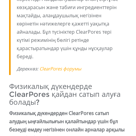
көзқарасын және табиғи ингредиенттерін
мақтайды, алаңдаушылық негізінен
көрінетін нәтижелерге қажетті уақытқа
айналады. Бұл түсініктер ClearPores тері
күтімі режимінің бөлігі ретінде
қарастыратындар үшін құнды нұсқаулар
береді.
Дереккөз:
ClearPores форумы
Физикалық дүкендерде
ClearPores қайдан сатып алуға
болады?
Физикалық дүкендерден ClearPores сатып
алудың ыңғайлылығын қалайтындар үшін бұл
безеуді емдеу негізінен онлайн арналар арқылы