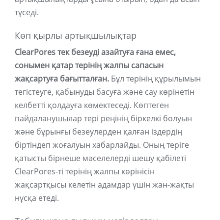
түседі.
Көп қырлы артықшылықтар
ClearPores тек безеуді азайтуға ғана емес,
сонымен қатар терінің жалпы сапасын
жақсартуға бағытталған.
Бұл терінің құрылымын
тегістеуге, қабынуды басуға және сау көрінетін
келбетті қолдауға көмектеседі. Көптеген
пайдаланушылар тері реңінің біркелкі болуын
және бұрынғы безеулерден қалған іздердің
біртіндеп жоғалуын хабарлайды. Оның теріге
қатысты бірнеше мәселелерді шешу қабілеті
ClearPores-ті терінің жалпы көрінісін
жақсартқысы келетін адамдар үшін жан-жақты
нұсқа етеді.