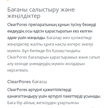
Бағаны салыстыру және
жеңілдіктер
ClearPores препаратының құнын түсіну безеуді
емдеудің осы әдісін қарастыратын кез келген
адам үшін маңызды.
Бағалар мен қолжетімді
жеңілдіктер жалпы құнға нақты өзгеріс әкелуі
мүмкін. Бұл бөлімде біз Қазақстандағы
ClearPores бағаларын қарастырамыз және сатып
алу кезінде үнемдеудің мүмкін жолдарын
көрсетеміз.
ClearPores бағасы
ClearPores әртүрлі қажеттіліктерді
қанағаттандыру үшін әртүрлі пакеттерді ұсынады.
Баға бір айлық жеткізуден ұзартылған