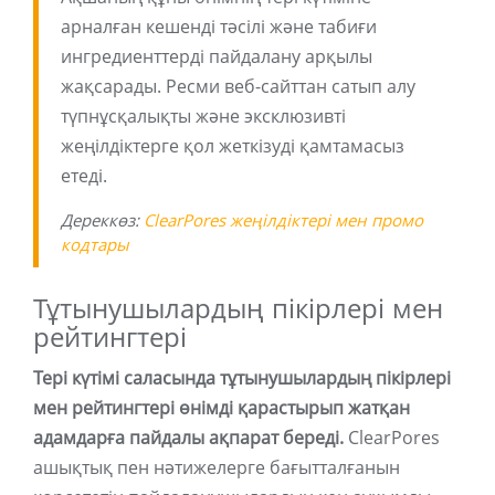
арналған кешенді тәсілі және табиғи
ингредиенттерді пайдалану арқылы
жақсарады. Ресми веб-сайттан сатып алу
түпнұсқалықты және эксклюзивті
жеңілдіктерге қол жеткізуді қамтамасыз
етеді.
Дереккөз:
ClearPores жеңілдіктері мен промо
кодтары
Тұтынушылардың пікірлері мен
рейтингтері
Тері күтімі саласында тұтынушылардың пікірлері
мен рейтингтері өнімді қарастырып жатқан
адамдарға пайдалы ақпарат береді.
ClearPores
ашықтық пен нәтижелерге бағытталғанын