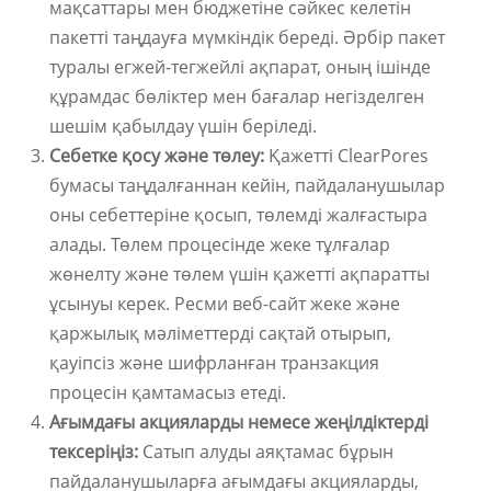
мақсаттары мен бюджетіне сәйкес келетін
пакетті таңдауға мүмкіндік береді. Әрбір пакет
туралы егжей-тегжейлі ақпарат, оның ішінде
құрамдас бөліктер мен бағалар негізделген
шешім қабылдау үшін беріледі.
Себетке қосу және төлеу:
Қажетті ClearPores
бумасы таңдалғаннан кейін, пайдаланушылар
оны себеттеріне қосып, төлемді жалғастыра
алады. Төлем процесінде жеке тұлғалар
жөнелту және төлем үшін қажетті ақпаратты
ұсынуы керек. Ресми веб-сайт жеке және
қаржылық мәліметтерді сақтай отырып,
қауіпсіз және шифрланған транзакция
процесін қамтамасыз етеді.
Ағымдағы акцияларды немесе жеңілдіктерді
тексеріңіз:
Сатып алуды аяқтамас бұрын
пайдаланушыларға ағымдағы акцияларды,