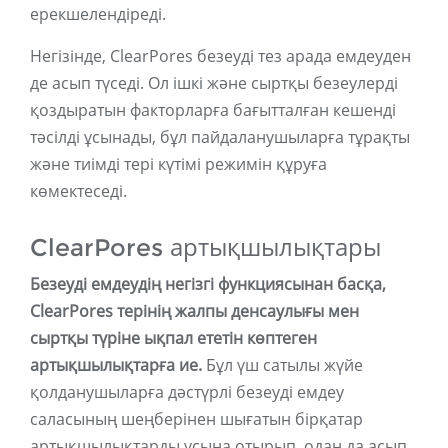
ерекшелендіреді.
Негізінде, ClearPores безеуді тез арада емдеуден
де асып түседі. Ол ішкі және сыртқы безеулерді
қоздыратын факторларға бағытталған кешенді
тәсілді ұсынады, бұл пайдаланушыларға тұрақты
және тиімді тері күтімі режимін құруға
көмектеседі.
ClearPores артықшылықтары
Безеуді емдеудің негізгі функциясынан басқа,
ClearPores терінің жалпы денсаулығы мен
сыртқы түріне ықпал ететін көптеген
артықшылықтарға ие.
Бұл үш сатылы жүйе
қолданушыларға дәстүрлі безеуді емдеу
саласының шеңберінен шығатын бірқатар
артықшылықтарды ұсына отырып, одан да асып