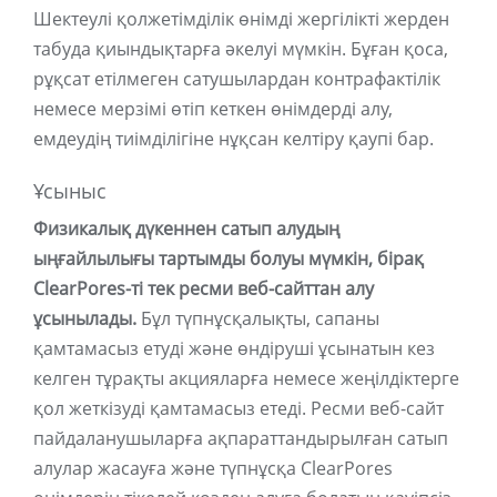
Шектеулі қолжетімділік өнімді жергілікті жерден
табуда қиындықтарға әкелуі мүмкін. Бұған қоса,
рұқсат етілмеген сатушылардан контрафактілік
немесе мерзімі өтіп кеткен өнімдерді алу,
емдеудің тиімділігіне нұқсан келтіру қаупі бар.
Ұсыныс
Физикалық дүкеннен сатып алудың
ыңғайлылығы тартымды болуы мүмкін, бірақ
ClearPores-ті тек ресми веб-сайттан алу
ұсынылады.
Бұл түпнұсқалықты, сапаны
қамтамасыз етуді және өндіруші ұсынатын кез
келген тұрақты акцияларға немесе жеңілдіктерге
қол жеткізуді қамтамасыз етеді. Ресми веб-сайт
пайдаланушыларға ақпараттандырылған сатып
алулар жасауға және түпнұсқа ClearPores