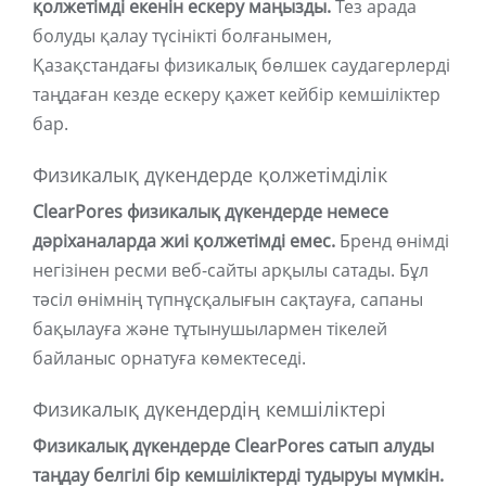
қолжетімді екенін ескеру маңызды.
Тез арада
болуды қалау түсінікті болғанымен,
Қазақстандағы физикалық бөлшек саудагерлерді
таңдаған кезде ескеру қажет кейбір кемшіліктер
бар.
Физикалық дүкендерде қолжетімділік
ClearPores физикалық дүкендерде немесе
дәріханаларда жиі қолжетімді емес.
Бренд өнімді
негізінен ресми веб-сайты арқылы сатады. Бұл
тәсіл өнімнің түпнұсқалығын сақтауға, сапаны
бақылауға және тұтынушылармен тікелей
байланыс орнатуға көмектеседі.
Физикалық дүкендердің кемшіліктері
Физикалық дүкендерде ClearPores сатып алуды
таңдау белгілі бір кемшіліктерді тудыруы мүмкін.