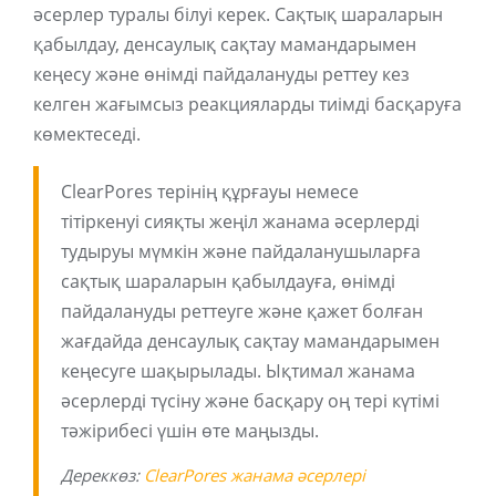
әсерлер туралы білуі керек. Сақтық шараларын
қабылдау, денсаулық сақтау мамандарымен
кеңесу және өнімді пайдалануды реттеу кез
келген жағымсыз реакцияларды тиімді басқаруға
көмектеседі.
ClearPores терінің құрғауы немесе
тітіркенуі сияқты жеңіл жанама әсерлерді
тудыруы мүмкін және пайдаланушыларға
сақтық шараларын қабылдауға, өнімді
пайдалануды реттеуге және қажет болған
жағдайда денсаулық сақтау мамандарымен
кеңесуге шақырылады. Ықтимал жанама
әсерлерді түсіну және басқару оң тері күтімі
тәжірибесі үшін өте маңызды.
Дереккөз:
ClearPores жанама әсерлері