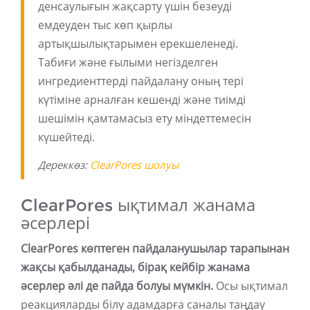
денсаулығын жақсарту үшін безеуді
емдеуден тыс көп қырлы
артықшылықтарымен ерекшеленеді.
Табиғи және ғылыми негізделген
ингредиенттерді пайдалану оның тері
күтіміне арналған кешенді және тиімді
шешімін қамтамасыз ету міндеттемесін
күшейтеді.
Дереккөз:
ClearPores шолуы
ClearPores ықтимал жанама
әсерлері
ClearPores көптеген пайдаланушылар тарапынан
жақсы қабылданады, бірақ кейбір жанама
әсерлер әлі де пайда болуы мүмкін.
Осы ықтимал
реакцияларды білу адамдарға саналы таңдау