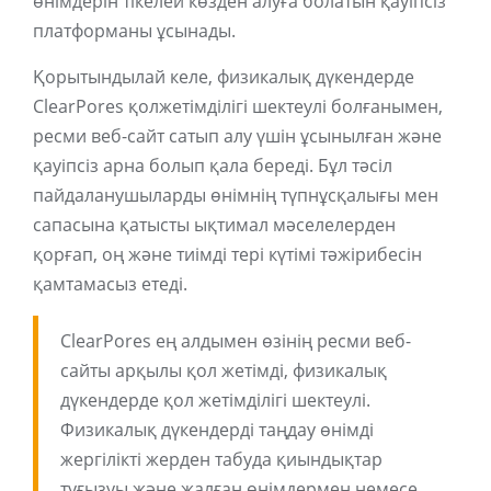
өнімдерін тікелей көзден алуға болатын қауіпсіз
платформаны ұсынады.
Қорытындылай келе, физикалық дүкендерде
ClearPores қолжетімділігі шектеулі болғанымен,
ресми веб-сайт сатып алу үшін ұсынылған және
қауіпсіз арна болып қала береді. Бұл тәсіл
пайдаланушыларды өнімнің түпнұсқалығы мен
сапасына қатысты ықтимал мәселелерден
қорғап, оң және тиімді тері күтімі тәжірибесін
қамтамасыз етеді.
ClearPores ең алдымен өзінің ресми веб-
сайты арқылы қол жетімді, физикалық
дүкендерде қол жетімділігі шектеулі.
Физикалық дүкендерді таңдау өнімді
жергілікті жерден табуда қиындықтар
туғызуы және жалған өнімдермен немесе