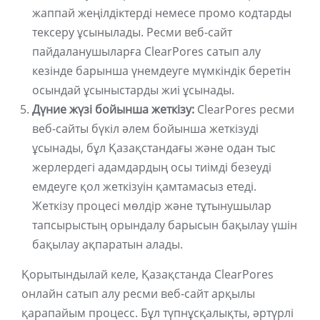
жаппай жеңілдіктерді немесе промо кодтарды
тексеру ұсынылады. Ресми веб-сайт
пайдаланушыларға ClearPores сатып алу
кезінде барынша үнемдеуге мүмкіндік беретін
осындай ұсыныстарды жиі ұсынады.
Дүние жүзі бойынша жеткізу:
ClearPores ресми
веб-сайты бүкіл әлем бойынша жеткізуді
ұсынады, бұл Қазақстандағы және одан тыс
жерлердегі адамдардың осы тиімді безеуді
емдеуге қол жеткізуін қамтамасыз етеді.
Жеткізу процесі мөлдір және тұтынушылар
тапсырыстың орындалу барысын бақылау үшін
бақылау ақпаратын алады.
Қорытындылай келе, Қазақстанда ClearPores
онлайн сатып алу ресми веб-сайт арқылы
қарапайым процесс. Бұл түпнұсқалықты, әртүрлі