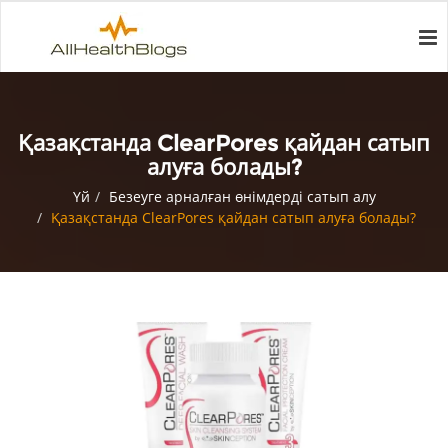
Қазақстанда ClearPores қайдан сатып
алуға болады?
Үй
Безеуге арналған өнімдерді сатып алу
Қазақстанда ClearPores қайдан сатып алуға болады?