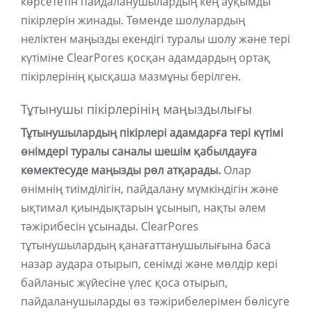
көрсететін пайдаланушылардың кең ауқымды
пікірлерін жинады. Төменде шолулардың
неліктен маңызды екендігі туралы шолу және тері
күтіміне ClearPores қосқан адамдардың ортақ
пікірлерінің қысқаша мазмұны берілген.
Тұтынушы пікірлерінің маңыздылығы
Тұтынушылардың пікірлері адамдарға тері күтімі
өнімдері туралы саналы шешім қабылдауға
көмектесуде маңызды рөл атқарады.
Олар
өнімнің тиімділігін, пайдалану мүмкіндігін және
ықтимал қиындықтарын ұсынып, нақты әлем
тәжірибесін ұсынады. ClearPores
тұтынушылардың қанағаттанушылығына баса
назар аудара отырып, сенімді және мөлдір кері
байланыс жүйесіне үлес қоса отырып,
пайдаланушыларды өз тәжірибелерімен бөлісуге