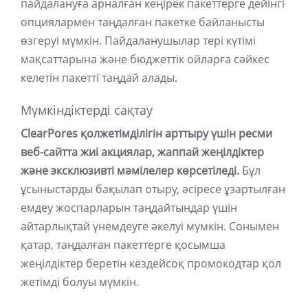
пайдалануға арналған кеңірек пакеттерге дейінгі
опциялармен таңдалған пакетке байланысты
өзгеруі мүмкін. Пайдаланушылар тері күтімі
мақсаттарына және бюджеттік ойларға сәйкес
келетін пакетті таңдай алады.
Мүмкіндіктерді сақтау
ClearPores қолжетімділігін арттыру үшін ресми
веб-сайтта жиі акциялар, жаппай жеңілдіктер
және эксклюзивті мәмілелер көрсетіледі.
Бұл
ұсыныстарды бақылап отыру, әсіресе ұзартылған
емдеу жоспарларын таңдайтындар үшін
айтарлықтай үнемдеуге әкелуі мүмкін. Сонымен
қатар, таңдалған пакеттерге қосымша
жеңілдіктер беретін кездейсоқ промокодтар қол
жетімді болуы мүмкін.