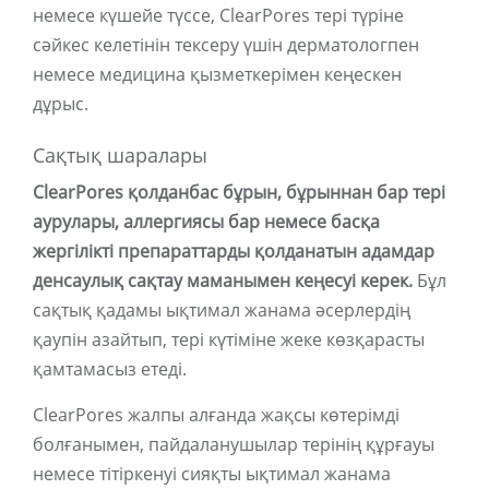
немесе күшейе түссе, ClearPores тері түріне
сәйкес келетінін тексеру үшін дерматологпен
немесе медицина қызметкерімен кеңескен
дұрыс.
Сақтық шаралары
ClearPores қолданбас бұрын, бұрыннан бар тері
аурулары, аллергиясы бар немесе басқа
жергілікті препараттарды қолданатын адамдар
денсаулық сақтау маманымен кеңесуі керек.
Бұл
сақтық қадамы ықтимал жанама әсерлердің
қаупін азайтып, тері күтіміне жеке көзқарасты
қамтамасыз етеді.
ClearPores жалпы алғанда жақсы көтерімді
болғанымен, пайдаланушылар терінің құрғауы
немесе тітіркенуі сияқты ықтимал жанама