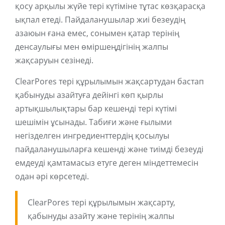
қосу арқылы жүйе тері күтіміне тұтас көзқарасқа
ықпал етеді. Пайдаланушылар жиі безеудің
азаюын ғана емес, сонымен қатар терінің
денсаулығы мен өміршеңдігінің жалпы
жақсаруын сезінеді.
ClearPores тері құрылымын жақсартудан бастап
қабынуды азайтуға дейінгі көп қырлы
артықшылықтары бар кешенді тері күтімі
шешімін ұсынады. Табиғи және ғылыми
негізделген ингредиенттердің қосылуы
пайдаланушыларға кешенді және тиімді безеуді
емдеуді қамтамасыз етуге деген міндеттемесін
одан әрі көрсетеді.
ClearPores тері құрылымын жақсарту,
қабынуды азайту және терінің жалпы