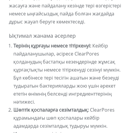
жасауға және пайдалану кезінде тері өзгерістері
немесе ыңғайсыздық пайда болған жағдайда
дұрыс жауап беруге көмектеседі.
Ықтимал жанама әсерлер
Терінің құрғауы немесе тітіркенуі:
Кейбір
пайдаланушылар, әсіресе ClearPores
қолданудың бастапқы кезеңдерінде жұмсақ
құрғақтықты немесе тітіркенуді сезінуі мүмкін.
Бұл көбінесе тері тесігін ашатын және безеуді
тудыратын бактерияларды жою үшін әрекет
ететін өнімнің белсенді ингредиенттерінің
нәтижесі.
Шөптік қоспаларға сезімталдық:
ClearPores
құрамындағы шөп қоспалары кейбір
адамдарда сезімталдық тудыруы мүмкін.