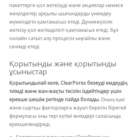
пакеттерге қол жеткізуді және акциялар немесе
жеңілдіктер арқылы шығындарды үнемдеу
мүмкіндігін қамтамасыз етеді. Дүниежүзілік
жеткізу қол жетімділікті қамтамасыз етеді, бұл
онлайн сатып алу процесін ыңғайлы және
сенімді етеді.
Қорытынды және қорытынды
ұсыныстар
Қорытындылай келе, ClearPores безеуді емдеудің
тиімді және жан-жақты тәсілін іздейтіндер үшін
ерекше шешім ретінде пайда болады.
Оның ішкі
және сыртқы факторларға жауап беретін бірегей
формуласы оны тері күтімі өнімдері саласында
ерекшелендіреді.