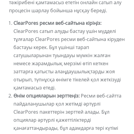
тәжірибені қамтамасыз ететін онлайн сатып алу
процесін шарлау бойынша нұсқау береді.
ClearPores ресми веб-сайтына кіріңіз:
ClearPores сатып алуды бастау үшін мүдделі
тұлғалар ClearPores ресми веб-сайтына кіруден
бастауы керек. Бұл үшінші тарап
сатушыларынан туындауы мүмкін жалған
немесе жарамдылық мерзімі өтіп кеткен
заттарға қатысты алаңдаушылықтарды жоя
отырып, түпнұсқа өнімге тікелей қол жеткізуді
қамтамасыз етеді.
Өнім опцияларын зерттеңіз:
Ресми веб-сайтта
пайдаланушылар қол жетімді әртүрлі
ClearPores пакеттерін зерттей алады. Бұл
опциялар әртүрлі қажеттіліктерді
қанағаттандырады, бұл адамдарға тері күтімі