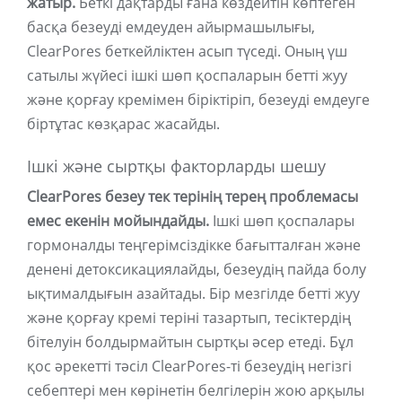
жатыр.
Беткі дақтарды ғана көздейтін көптеген
басқа безеуді емдеуден айырмашылығы,
ClearPores беткейліктен асып түседі. Оның үш
сатылы жүйесі ішкі шөп қоспаларын бетті жуу
және қорғау кремімен біріктіріп, безеуді емдеуге
біртұтас көзқарас жасайды.
Ішкі және сыртқы факторларды шешу
ClearPores безеу тек терінің терең проблемасы
емес екенін мойындайды.
Ішкі шөп қоспалары
гормоналды теңгерімсіздікке бағытталған және
денені детоксикациялайды, безеудің пайда болу
ықтималдығын азайтады. Бір мезгілде бетті жуу
және қорғау кремі теріні тазартып, тесіктердің
бітелуін болдырмайтын сыртқы әсер етеді. Бұл
қос әрекетті тәсіл ClearPores-ті безеудің негізгі
себептері мен көрінетін белгілерін жою арқылы