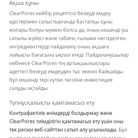
Ақша құны
ClearPores кейбір рецептсіз безеуді емдеу
әдістерімен салыстырғанда бастапқы құны
жоғары болуы мүмкін болса да, оның кешенді үш
сатылы жүйесі және табиғи, ғылыми негізделген
ингредиенттерді пайдалану оның ақшаға
лайықты бағасына ықпал етеді. Пайдаланушылар
көбінесе ClearPores-тің артықшылықтары
әдеттегі безеуді емдеуден тыс екенін байқайды,
бұл кешенді тері күтімі тәсіліне инвестиция
салуды ақтайды.
Түпнұсқалықты қамтамасыз ету
Контрафактілік өнімдерді болдырмау және
ClearPores тиімділігін қамтамасыз ету үшін оны
тек ресми веб-сайттан сатып алу ұсынылады.
Бұл