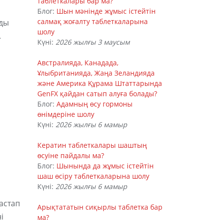
таблеткалары бар ма?
Блог:
Шын мәнінде жұмыс істейтін
салмақ жоғалту таблеткаларына
рды
шолу
.
Күні:
2026 жылғы 3 маусым
Австралияда, Канадада,
Ұлыбританияда, Жаңа Зеландияда
және Америка Құрама Штаттарында
GenFX қайдан сатып алуға болады?
Блог:
Адамның өсу гормоны
өнімдеріне шолу
Күні:
2026 жылғы 6 мамыр
Кератин таблеткалары шаштың
өсуіне пайдалы ма?
Блог:
Шынында да жұмыс істейтін
шаш өсіру таблеткаларына шолу
Күні:
2026 жылғы 6 мамыр
астап
Арықтататын сиқырлы таблетка бар
і
ма?