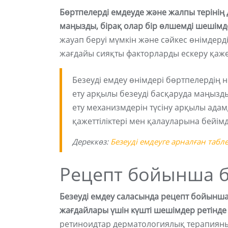
Бөртпелерді емдеуде және жалпы терінің 
маңызды, бірақ олар бір өлшемді шешімд
жауап беруі мүмкін және сәйкес өнімдерді 
жағдайы сияқты факторларды ескеру қаже
Безеуді емдеу өнімдері бөртпелердің н
ету арқылы безеуді басқаруда маңызды
ету механизмдерін түсіну арқылы адамд
қажеттіліктері мен қалауларына бейім
Дереккөз:
Безеуді емдеуге арналған табл
Рецепт бойынша бе
Безеуді емдеу саласында рецепт бойынша 
жағдайлары үшін күшті шешімдер ретінд
ретиноидтар дерматологиялық терапияның