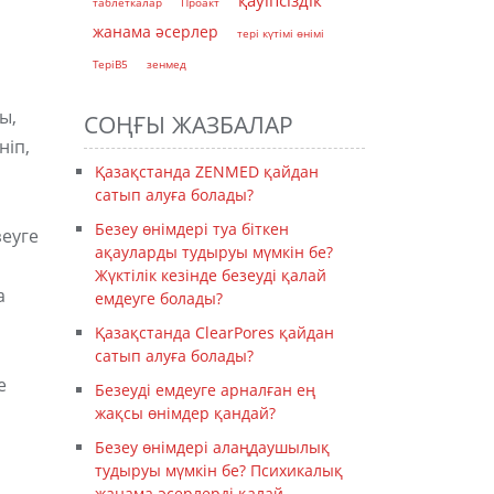
қауіпсіздік
таблеткалар
Проакт
жанама әсерлер
тері күтімі өнімі
ТеріB5
зенмед
ы,
СОҢҒЫ ЖАЗБАЛАР
ніп,
Қазақстанда ZENMED қайдан
сатып алуға болады?
Безеу өнімдері туа біткен
зеуге
ақауларды тудыруы мүмкін бе?
Жүктілік кезінде безеуді қалай
а
емдеуге болады?
Қазақстанда ClearPores қайдан
сатып алуға болады?
е
Безеуді емдеуге арналған ең
жақсы өнімдер қандай?
Безеу өнімдері алаңдаушылық
тудыруы мүмкін бе? Психикалық
жанама әсерлерді қалай