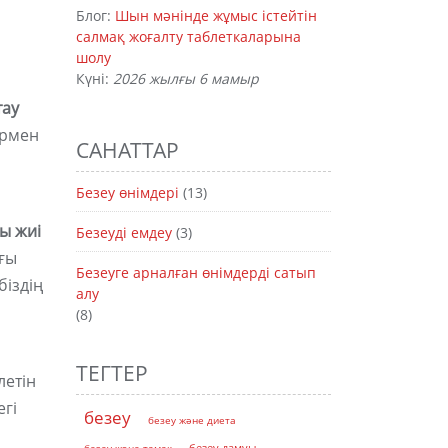
Блог:
Шын мәнінде жұмыс істейтін
салмақ жоғалту таблеткаларына
шолу
Күні:
2026 жылғы 6 мамыр
тау
ермен
САНАТТАР
Безеу өнімдері
(13)
ты жиі
Безеуді емдеу
(3)
ғы
Безеуге арналған өнімдерді сатып
іздің
алу
(8)
ТЕГТЕР
летін
егі
безеу
безеу және диета