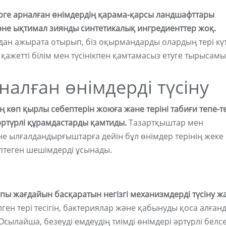
рге арналған өнімдердің қарама-қарсы ландшафттары
әне ықтимал зиянды синтетикалық ингредиенттер жоқ.
адан ажырата отырып, біз оқырмандарды олардың тері күт
ажетті білім мен түсінікпен қамтамасыз етуге тырысамы
налған өнімдерді түсіну
ң көп қырлы себептерін жоюға және теріні табиғи тепе-т
 әртүрлі құрамдастарды қамтиды.
Тазартқыштар мен
не ылғалдандырғыштарға дейін бұл өнімдер терінің жеке
өптеген шешімдерді ұсынады.
алпы жағдайын басқаратын негізгі механизмдерді түсіну ж
лген тері тесігін, бактериялар және қабынуды қоса алғанд
лайша, безеуді емдеудің тиімді өнімдері әртүрлі белсе