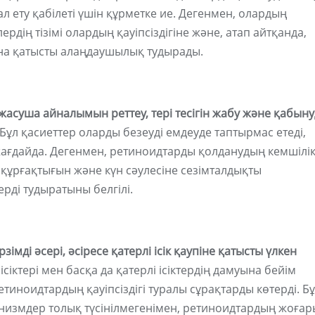
л ету қабілеті үшін құрметке ие. Дегенмен, олардың
рдің тізімі олардың қауіпсіздігіне және, атап айтқанда,
ына қатысты алаңдаушылық тудырады.
жасуша айналымын реттеу, тері тесігін жабу және қабын
Бұл қасиеттер оларды безеуді емдеуде таптырмас етеді,
 жағдайда. Дегенмен, ретиноидтарды қолданудың кемшілік
н, құрғақтығын және күн сәулесіне сезімталдықты
рді тудыратыны белгілі.
мді әсері, әсіресе қатерлі ісік қаупіне қатысты үлкен
ісіктері мен басқа да қатерлі ісіктердің дамуына бейім
тиноидтардың қауіпсіздігі туралы сұрақтарды көтерді. Б
низмдер толық түсінілмегенімен, ретиноидтардың жоғар