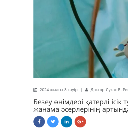
2024 жылғы 8 сәуір
|
Доктор Лукас Б. Р
Безеу өнімдері қатерлі ісік
жанама әсерлерінің артын