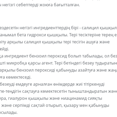
негізгі себептерді жоюға бағытталған.
здесетін негізгі ингредиенттердің бірі - салицил қышқыл
нымал бета гидрокси қышқылы. Тері тесіктеріне терең е
іту арқылы салицил қышқылы тері тесігін ашуға және
ейді.
қа ингредиент бензоил пероксид болып табылады, ол бе
ті микробқа қарсы агент. Тері бетіндегі безеу тудыратын
арқылы бензоил пероксиді қабынуды азайтуға және жаң
а көмектеседі.
езеуді емдеуге арналған өнімдерде жиі тітіркенуді
пе-теңдігін сақтауға көмектесетін тыныштандыратын жән
вера, гиалурон қышқылы және ниацинамид сияқты
 және серпімді сақтай отырып, қызару мен қабынуды
осылады.