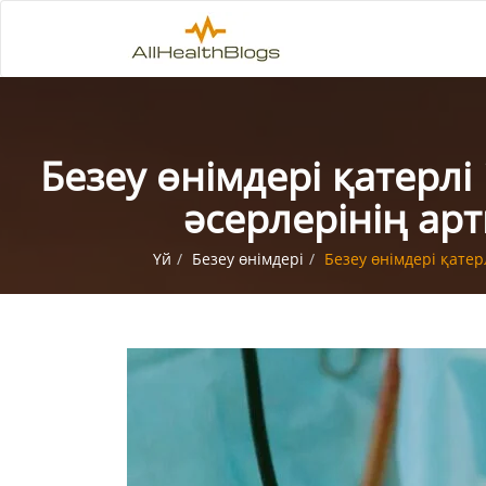
Безеу өнімдері қатерлі
әсерлерінің а
Үй
Безеу өнімдері
Безеу өнімдері қате