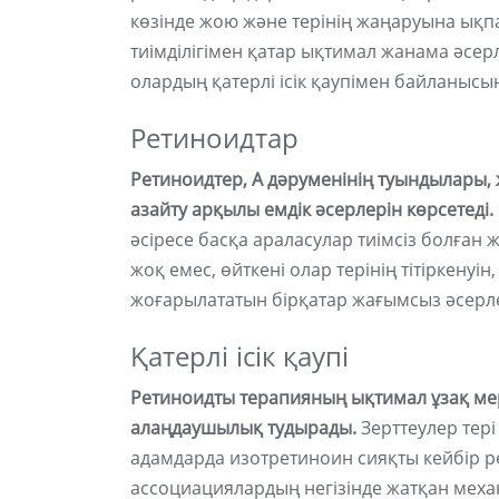
көзінде жою және терінің жаңаруына ықпа
тиімділігімен қатар ықтимал жанама әсерле
олардың қатерлі ісік қаупімен байланыс
Ретиноидтар
Ретиноидтер, А дәруменінің туындылары, 
азайту арқылы емдік әсерлерін көрсетеді.
әсіресе басқа араласулар тиімсіз болған
жоқ емес, өйткені олар терінің тітіркенуі
жоғарылататын бірқатар жағымсыз әсерле
Қатерлі ісік қаупі
Ретиноидты терапияның ықтимал ұзақ мерзі
алаңдаушылық тудырады.
Зерттеулер тері 
адамдарда изотретиноин сияқты кейбір ре
ассоциациялардың негізінде жатқан меха