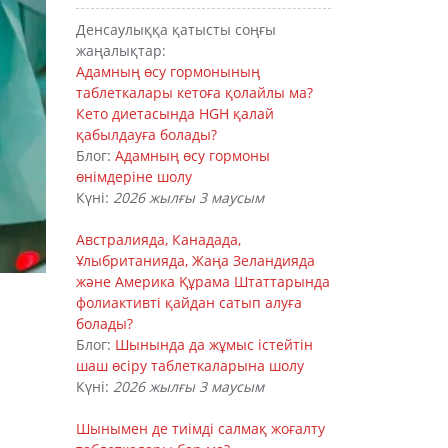
Денсаулыққа қатысты соңғы
жаңалықтар:
Адамның өсу гормонының
таблеткалары кетоға қолайлы ма?
Кето диетасында HGH қалай
қабылдауға болады?
Блог:
Адамның өсу гормоны
өнімдеріне шолу
Күні:
2026 жылғы 3 маусым
Австралияда, Канадада,
Ұлыбританияда, Жаңа Зеландияда
және Америка Құрама Штаттарында
фолиактивті қайдан сатып алуға
болады?
Блог:
Шынында да жұмыс істейтін
шаш өсіру таблеткаларына шолу
Күні:
2026 жылғы 3 маусым
Шынымен де тиімді салмақ жоғалту