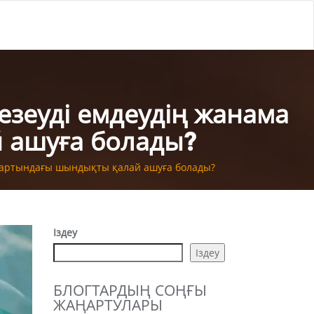
Безеуді емдеудің жанама
 ашуға болады?
нің артындағы шындықты қалай ашуға болады?
Іздеу
Іздеу
БЛОГТАРДЫҢ СОҢҒЫ
ЖАҢАРТУЛАРЫ