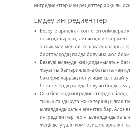
ингредиенттер мен рецепттер арқылы осы 
Емдеу ингредиенттері
Безеуге арналған көптеген өнімдерде ке
оның қабыршақтайтын қасиеттерімен та
артық май мен өлі тері жасушаларын ер
бөртпелердің пайда болуына жол берм
Безеуді емдеуде жиі қолданылатын бас
жауапты бактерияларға бағытталған күш
бактериялардың популяциясын азайту 
бөртпелердің пайда болуын болдырмауғ
Осы белсенді ингредиенттерден басқа, б
тыныштандыруға және терінің ылғал те
ылғалдандыратын агенттер бар. Алоэ 
ингредиенттер теріні ылғалдандыратын
жеңілдету үшін композицияларға жиі қ