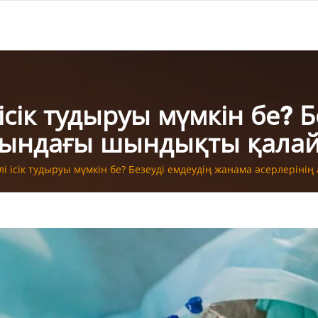
 ісік тудыруы мүмкін бе? 
ртындағы шындықты қалай
рлі ісік тудыруы мүмкін бе? Безеуді емдеудің жанама әсерлері