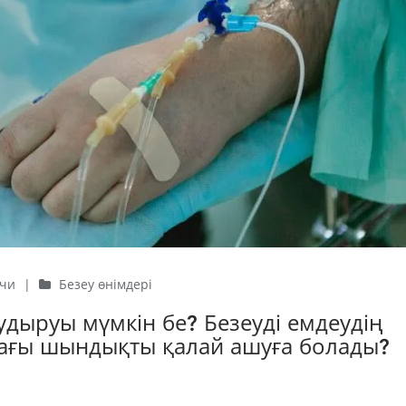
ичи
|
Безеу өнімдері
 тудыруы мүмкін бе? Безеуді емдеудің
дағы шындықты қалай ашуға болады?