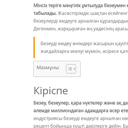
Мінсіз теріге мәңгілік ұмтылуда безеуме
табылады.
Жасөспірімдік шақтан есейгенге
безеулерді емдеуге арналған құралдард
Дегенмен, жарқыраған өң уәдесінің арас
Безеуді емдеу өнімдері жасырын қауіпт
жағдайларға әкелуі мүмкін, әсіресе қат
Мазмұны
Кіріспе
Безеу, безеулер, қара нүктелер және ақ 
әлемде миллиондаған адамдарға әсер ете
индустриясы безеуді емдеуге арналған кө
рецепт бойынша күшті дәрілерге дейін. Бұл