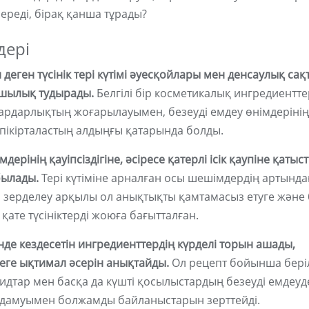
ереді, бірақ қанша тұрады?
дері
н деген түсінік тері күтімі әуесқойлары мен денсаулық сақ
шылық тудырады.
Белгілі бір косметикалық ингредиентт
ардарлықтың жоғарылауымен, безеуді емдеу өнімдерінің
қ пікірталастың алдыңғы қатарында болды.
ерінің қауіпсіздігіне, әсіресе қатерлі ісік қаупіне қатыс
былады.
Тері күтіміне арналған осы шешімдердің артында
зерделеу арқылы ол анықтықты қамтамасыз етуге және б
 қате түсініктерді жоюға бағытталған.
де кездесетін ингредиенттердің күрделі торын ашады,
неге ықтимал әсерін анықтайды.
Ол рецепт бойынша бері
оидтар мен басқа да күшті қосылыстардың безеуді емдеуд
ік дамуымен болжамды байланыстарын зерттейді.