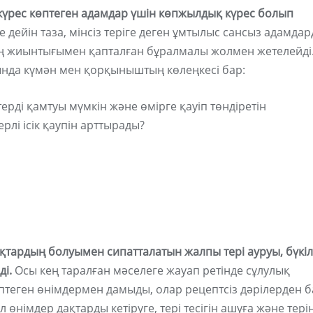
н күрес көптеген адамдар үшін көпжылдық күрес болып
 дейін таза, мінсіз теріге деген ұмтылыс сансыз адамда
ың жиынтығымен қапталған бұралмалы жолмен жетелейді
ында күмән мен қорқыныштың көлеңкесі бар:
ерді қамтуы мүмкін және өмірге қауіп төндіретін
ерлі ісік қаупін арттырады?
дақтардың болуымен сипатталатын жалпы тері ауруы, бүкіл
ді.
Осы кең таралған мәселеге жауап ретінде сұлулық
птеген өнімдермен дамыды, олар рецептсіз дәрілерден б
 өнімдер дақтарды кетіруге, тері тесігін ашуға және терін