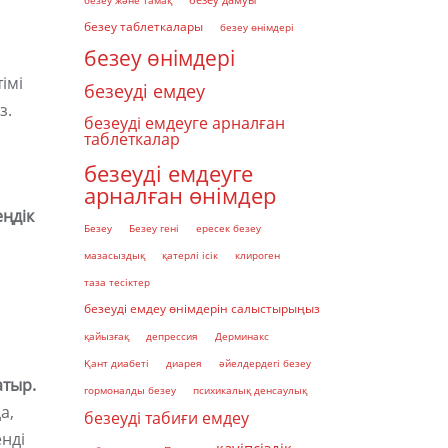
безеу және тамақ
безеу дамуы
безеу таблеткалары
безеу өнімдері
безеу өнімдері
імі
безеуді емдеу
з.
безеуді емдеуге арналған
таблеткалар
безеуді емдеуге
арналған өнімдер
еңдік
Безеу
Безеу гені
ересек безеу
мазасыздық
қатерлі ісік
клироген
таза тесіктер
безеуді емдеу өнімдерін салыстырыңыз
қайызғақ
депрессия
Дерминакс
Қант диабеті
диарея
әйелдердегі безеу
атыр.
гормоналды безеу
психикалық денсаулық
а,
безеуді табиғи емдеу
нді