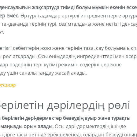
денсаулығын жақсартуда тиімді болуы мүмкін екенін еск
ер емес.
Әртүрлі адамдар әртүрлі ингредиенттерге әртүр
таңдағанда терінің түрі, сезімталдығы және негізгі денс
т.
егізгі себептерін жою және терінің таза, сау болуына ықп
 рөл атқарады. Осы өнімдердің ингредиенттері мен әсер
ар өздерінің тері күтімі режимін өздерінің ерекше
деу үшін саналы таңдау жасай алады.
еткалар
рілетін дәрілердің рөлі
берілетін дәрі-дәрмектер безеудің ауыр және тұрақты
е маңызды орын алады.
Осы дәрі-дәрмектердің ішінде
 ірге тасы ретінде ерекшеленеді, олардың безеуді оның