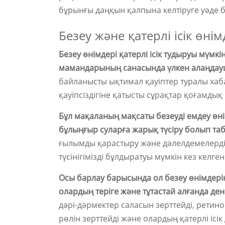
бұрынғы даңқын қалпына келтіруге уәде б
Безеу және қатерлі ісік өнім
Безеу өнімдері қатерлі ісік тудыруы мүмкі
мамандарының санасында үлкен алаңдау
байланысты ықтимал қауіптер туралы хаб
қауіпсіздігіне қатысты сұрақтар қоғамды
Бұл мақаланың мақсаты безеуді емдеу өнімд
бұлыңғыр суларға жарық түсіру болып та
ғылымды қарастыру және дәлелдемелерді 
түсінігімізді бұлдыратуы мүмкін кез келген
Осы барлау барысында ол безеу өнімдерін
олардың теріге және тұтастай алғанда де
дәрі-дәрмектер саласын зерттейді, ретин
рөлін зерттейді және олардың қатерлі іс