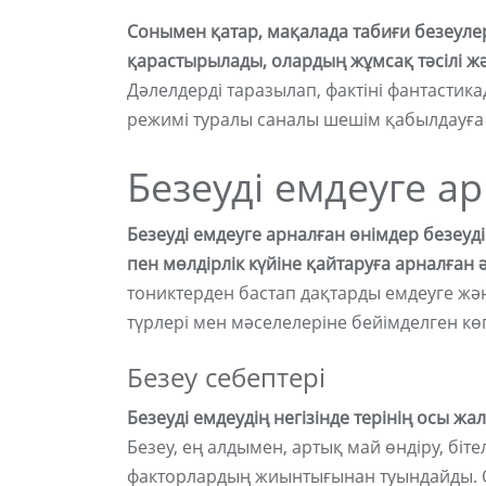
Сонымен қатар, мақалада табиғи безеуле
қарастырылады, олардың жұмсақ тәсілі ж
Дәлелдерді таразылап, фактіні фантастик
режимі туралы саналы шешім қабылдауға қ
Безеуді емдеуге ар
Безеуді емдеуге арналған өнімдер безеуді
пен мөлдірлік күйіне қайтаруға арналған
тониктерден бастап дақтарды емдеуге жә
түрлері мен мәселелеріне бейімделген к
Безеу себептері
Безеуді емдеудің негізінде терінің осы ж
Безеу, ең алдымен, артық май өндіру, біте
факторлардың жиынтығынан туындайды. Осы