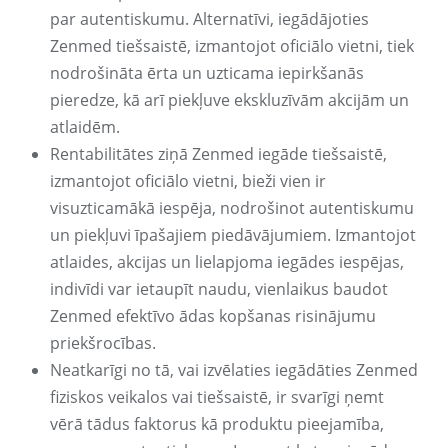
par autentiskumu. Alternatīvi, iegādājoties
Zenmed tiešsaistē, izmantojot oficiālo vietni, tiek
nodrošināta ērta un uzticama iepirkšanās
pieredze, kā arī piekļuve ekskluzīvām akcijām un
atlaidēm.
Rentabilitātes ziņā Zenmed iegāde tiešsaistē,
izmantojot oficiālo vietni, bieži vien ir
visuzticamākā iespēja, nodrošinot autentiskumu
un piekļuvi īpašajiem piedāvājumiem. Izmantojot
atlaides, akcijas un lielapjoma iegādes iespējas,
indivīdi var ietaupīt naudu, vienlaikus baudot
Zenmed efektīvo ādas kopšanas risinājumu
priekšrocības.
Neatkarīgi no tā, vai izvēlaties iegādāties Zenmed
fiziskos veikalos vai tiešsaistē, ir svarīgi ņemt
vērā tādus faktorus kā produktu pieejamība,