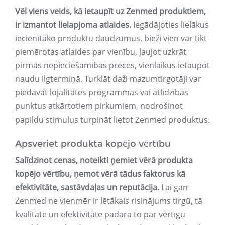
Vēl viens veids, kā ietaupīt uz Zenmed produktiem,
ir izmantot lielapjoma atlaides.
Iegādājoties lielākus
iecienītāko produktu daudzumus, bieži vien var tikt
piemērotas atlaides par vienību, ļaujot uzkrāt
pirmās nepieciešamības preces, vienlaikus ietaupot
naudu ilgtermiņā. Turklāt daži mazumtirgotāji var
piedāvāt lojalitātes programmas vai atlīdzības
punktus atkārtotiem pirkumiem, nodrošinot
papildu stimulus turpināt lietot Zenmed produktus.
Apsveriet produkta kopējo vērtību
Salīdzinot cenas, noteikti ņemiet vērā produkta
kopējo vērtību, ņemot vērā tādus faktorus kā
efektivitāte, sastāvdaļas un reputācija.
Lai gan
Zenmed ne vienmēr ir lētākais risinājums tirgū, tā
kvalitāte un efektivitāte padara to par vērtīgu