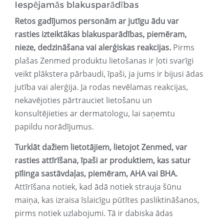
Iespējamās blakusparādības
Retos gadījumos personām ar jutīgu ādu var
rasties izteiktākas blakusparādības, piemēram,
nieze, dedzināšana vai alerģiskas reakcijas.
Pirms
plašas Zenmed produktu lietošanas ir ļoti svarīgi
veikt plākstera pārbaudi, īpaši, ja jums ir bijusi ādas
jutība vai alerģija. Ja rodas nevēlamas reakcijas,
nekavējoties pārtrauciet lietošanu un
konsultējieties ar dermatologu, lai saņemtu
papildu norādījumus.
Turklāt dažiem lietotājiem, lietojot Zenmed, var
rasties attīrīšana, īpaši ar produktiem, kas satur
pīlinga sastāvdaļas, piemēram, AHA vai BHA.
Attīrīšana notiek, kad ādā notiek strauja šūnu
maiņa, kas izraisa īslaicīgu pūtītes pasliktināšanos,
pirms notiek uzlabojumi. Tā ir dabiska ādas