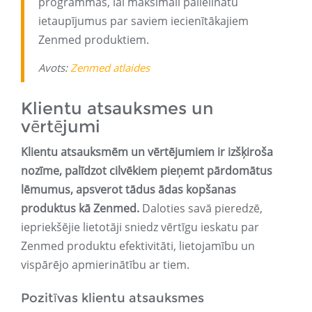
programmas, lai maksimāli palielinātu
ietaupījumus par saviem iecienītākajiem
Zenmed produktiem.
Avots:
Zenmed atlaides
Klientu atsauksmes un
vērtējumi
Klientu atsauksmēm un vērtējumiem ir izšķiroša
nozīme, palīdzot cilvēkiem pieņemt pārdomātus
lēmumus, apsverot tādus ādas kopšanas
produktus kā Zenmed.
Daloties savā pieredzē,
iepriekšējie lietotāji sniedz vērtīgu ieskatu par
Zenmed produktu efektivitāti, lietojamību un
vispārējo apmierinātību ar tiem.
Pozitīvas klientu atsauksmes