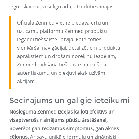
iegūt skaidru, veselīgu ādu, atrodoties mājās.
Oficiālā Zenmed vietne piedāvā ērtu un
uzticamu platformu Zenmed produktu
iegādei tiešsaistē Latvijā. Pateicoties
vienkāršai navigācijai, detalizētiem produktu
aprakstiem un drošām norēķinu iespējām,
Zenmed pirkšana tiešsaistē nodrošina
autentiskumu un piekļuvi ekskluzīvām
akcijām.
Secinājums un galīgie ieteikumi
Noslēgumā Zenmed izceļas kā ļoti efektīvs un
visaptverošs risinājums pūtīšu ārstēšanai,
novēršot gan redzamos simptomus, gan aknes
cēloņus.
Ar savu unikālo formulu un zinātniski