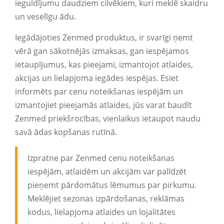
ieguldījumu daudziem cilvēkiem, kuri meklē skaidru
un veselīgu ādu.
Iegādājoties Zenmed produktus, ir svarīgi ņemt
vērā gan sākotnējās izmaksas, gan iespējamos
ietaupījumus, kas pieejami, izmantojot atlaides,
akcijas un lielapjoma iegādes iespējas. Esiet
informēts par cenu noteikšanas iespējām un
izmantojiet pieejamās atlaides, jūs varat baudīt
Zenmed priekšrocības, vienlaikus ietaupot naudu
savā ādas kopšanas rutīnā.
Izpratne par Zenmed cenu noteikšanas
iespējām, atlaidēm un akcijām var palīdzēt
pieņemt pārdomātus lēmumus par pirkumu.
Meklējiet sezonas izpārdošanas, reklāmas
kodus, lielapjoma atlaides un lojalitātes