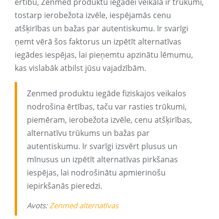
ērtību, Zenmed produktu iegādei veikalā ir trūkumi,
tostarp ierobežota izvēle, iespējamās cenu
atšķirības un bažas par autentiskumu. Ir svarīgi
ņemt vērā šos faktorus un izpētīt alternatīvas
iegādes iespējas, lai pieņemtu apzinātu lēmumu,
kas vislabāk atbilst jūsu vajadzībām.
Zenmed produktu iegāde fiziskajos veikalos
nodrošina ērtības, taču var rasties trūkumi,
piemēram, ierobežota izvēle, cenu atšķirības,
alternatīvu trūkums un bažas par
autentiskumu. Ir svarīgi izsvērt plusus un
mīnusus un izpētīt alternatīvas pirkšanas
iespējas, lai nodrošinātu apmierinošu
iepirkšanās pieredzi.
Avots:
Zenmed alternatīvas