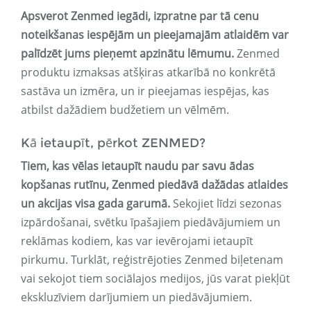
Apsverot Zenmed iegādi, izpratne par tā cenu
noteikšanas iespējām un pieejamajām atlaidēm var
palīdzēt jums pieņemt apzinātu lēmumu.
Zenmed
produktu izmaksas atšķiras atkarībā no konkrētā
sastāva un izmēra, un ir pieejamas iespējas, kas
atbilst dažādiem budžetiem un vēlmēm.
Kā ietaupīt, pērkot ZENMED?
Tiem, kas vēlas ietaupīt naudu par savu ādas
kopšanas rutīnu, Zenmed piedāvā dažādas atlaides
un akcijas visa gada garumā.
Sekojiet līdzi sezonas
izpārdošanai, svētku īpašajiem piedāvājumiem un
reklāmas kodiem, kas var ievērojami ietaupīt
pirkumu. Turklāt, reģistrējoties Zenmed biļetenam
vai sekojot tiem sociālajos medijos, jūs varat piekļūt
ekskluzīviem darījumiem un piedāvājumiem.