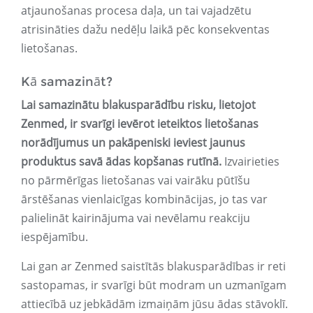
atjaunošanas procesa daļa, un tai vajadzētu
atrisināties dažu nedēļu laikā pēc konsekventas
lietošanas.
Kā samazināt?
Lai samazinātu blakusparādību risku, lietojot
Zenmed, ir svarīgi ievērot ieteiktos lietošanas
norādījumus un pakāpeniski ieviest jaunus
produktus savā ādas kopšanas rutīnā.
Izvairieties
no pārmērīgas lietošanas vai vairāku pūtīšu
ārstēšanas vienlaicīgas kombinācijas, jo tas var
palielināt kairinājuma vai nevēlamu reakciju
iespējamību.
Lai gan ar Zenmed saistītās blakusparādības ir reti
sastopamas, ir svarīgi būt modram un uzmanīgam
attiecībā uz jebkādām izmaiņām jūsu ādas stāvoklī.