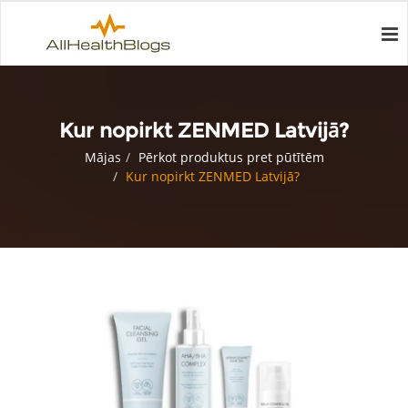
Kur nopirkt ZENMED Latvijā?
Mājas
Pērkot produktus pret pūtītēm
Kur nopirkt ZENMED Latvijā?