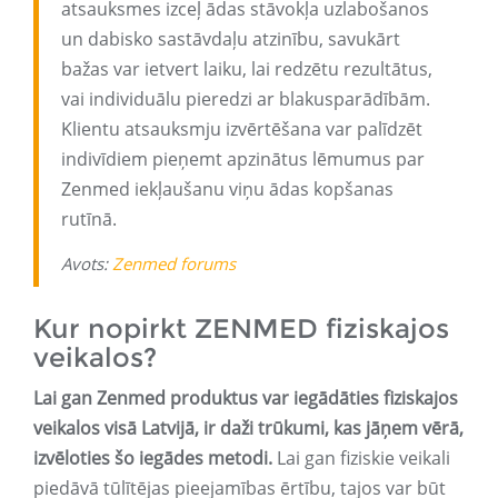
atsauksmes izceļ ādas stāvokļa uzlabošanos
un dabisko sastāvdaļu atzinību, savukārt
bažas var ietvert laiku, lai redzētu rezultātus,
vai individuālu pieredzi ar blakusparādībām.
Klientu atsauksmju izvērtēšana var palīdzēt
indivīdiem pieņemt apzinātus lēmumus par
Zenmed iekļaušanu viņu ādas kopšanas
rutīnā.
Avots:
Zenmed forums
Kur nopirkt ZENMED fiziskajos
veikalos?
Lai gan Zenmed produktus var iegādāties fiziskajos
veikalos visā Latvijā, ir daži trūkumi, kas jāņem vērā,
izvēloties šo iegādes metodi.
Lai gan fiziskie veikali
piedāvā tūlītējas pieejamības ērtību, tajos var būt