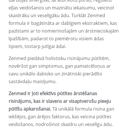
darbojas sinerģiski, lai atbrīvotu poras, regulētu
eļļas veidošanos un mazinātu iekaisumu, veicinot
skaidrāku un veselīgāku ādu. Turklāt Zenmed
formula ir bagātināta ar dabīgiem ekstraktiem, kas
pazīstami ar to nomierinošajām un ārstnieciskajām
īpašībām, padarot to piemērotu visiem ādas
tipiem, tostarp jutīgai ādai.
Zenmed piedāvā holistisku risinājumu pūtītēm,
novēršot gan simptomus, gan pamatcēloņus ar
savu unikālo dabisko un zinātniski pierādīto
sastāvdaļu maisījumu.
Zenmed ir ļoti efektīvs pūtītes ārstēšanas
risinājums, kas ir slavens ar visaptverošu pieeju
pūtīšu apkarošanai.
Tā unikālā formula risina gan
iekšējos, gan ārējos faktorus, kas veicina pūtītes
veidošanos, nodrošinot skaidru un veselīgu ādu.