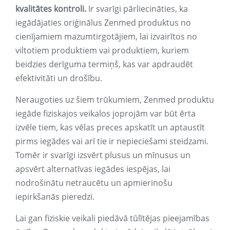
kvalitātes kontroli.
Ir svarīgi pārliecināties, ka
iegādājaties oriģinālus Zenmed produktus no
cienījamiem mazumtirgotājiem, lai izvairītos no
viltotiem produktiem vai produktiem, kuriem
beidzies derīguma termiņš, kas var apdraudēt
efektivitāti un drošību.
Neraugoties uz šiem trūkumiem, Zenmed produktu
iegāde fiziskajos veikalos joprojām var būt ērta
izvēle tiem, kas vēlas preces apskatīt un aptaustīt
pirms iegādes vai arī tie ir nepieciešami steidzami.
Tomēr ir svarīgi izsvērt plusus un mīnusus un
apsvērt alternatīvas iegādes iespējas, lai
nodrošinātu netraucētu un apmierinošu
iepirkšanās pieredzi.
Lai gan fiziskie veikali piedāvā tūlītējas pieejamības