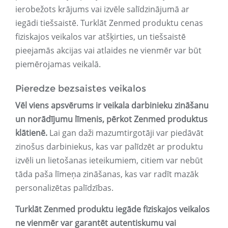
ierobežots krājums vai izvēle salīdzinājumā ar
iegādi tiešsaistē. Turklāt Zenmed produktu cenas
fiziskajos veikalos var atšķirties, un tiešsaistē
pieejamās akcijas vai atlaides ne vienmēr var būt
piemērojamas veikalā.
Pieredze bezsaistes veikalos
Vēl viens apsvērums ir veikala darbinieku zināšanu
un norādījumu līmenis, pērkot Zenmed produktus
klātienē.
Lai gan daži mazumtirgotāji var piedāvāt
zinošus darbiniekus, kas var palīdzēt ar produktu
izvēli un lietošanas ieteikumiem, citiem var nebūt
tāda paša līmeņa zināšanas, kas var radīt mazāk
personalizētas palīdzības.
Turklāt Zenmed produktu iegāde fiziskajos veikalos
ne vienmēr var garantēt autentiskumu vai