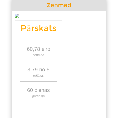
Zenmed
Pārskats
60,78 eiro
cena no
3,79 no 5
reitings
60 dienas
garantija