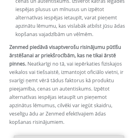
cenas un autentiskums. Izsverot katras iegādes
iespējas plusus un mīnusus un izpētot
alternatīvas iespējas ietaupīt, varat pieņemt
apzinātu lēmumu, kas vislabāk atbilst jūsu ādas
kopšanas vajadzībām un vēlmēm.
Zenmed piedāvā visaptverošu risinājumu pūtīšu
ārstēšanai ar priekšrocībām, kas ne tikai ārstē
pinnes.
Neatkarīgi no tā, vai iepērkaties fiziskajos
veikalos vai tiešsaistē, izmantojot oficiālo vietni, ir
svarīgi ņemt vērā tādus faktorus kā produktu
pieejamība, cenas un autentiskums. Izpētot
alternatīvas iespējas ietaupīt un pieņemot
apzinātus lēmumus, cilvēki var iegūt skaidru,
veselīgu ādu ar Zenmed efektīvajiem ādas
kopšanas risinājumiem.