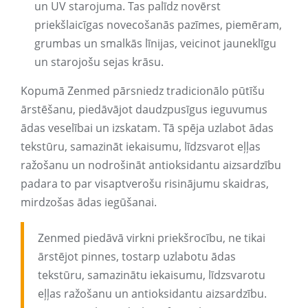
un UV starojuma. Tas palīdz novērst
priekšlaicīgas novecošanās pazīmes, piemēram,
grumbas un smalkās līnijas, veicinot jauneklīgu
un starojošu sejas krāsu.
Kopumā Zenmed pārsniedz tradicionālo pūtīšu
ārstēšanu, piedāvājot daudzpusīgus ieguvumus
ādas veselībai un izskatam. Tā spēja uzlabot ādas
tekstūru, samazināt iekaisumu, līdzsvarot eļļas
ražošanu un nodrošināt antioksidantu aizsardzību
padara to par visaptverošu risinājumu skaidras,
mirdzošas ādas iegūšanai.
Zenmed piedāvā virkni priekšrocību, ne tikai
ārstējot pinnes, tostarp uzlabotu ādas
tekstūru, samazinātu iekaisumu, līdzsvarotu
eļļas ražošanu un antioksidantu aizsardzību.