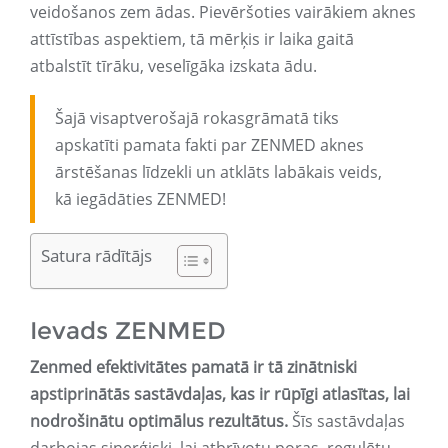
veidošanos zem ādas. Pievēršoties vairākiem aknes
attīstības aspektiem, tā mērķis ir laika gaitā
atbalstīt tīrāku, veselīgāka izskata ādu.
Šajā visaptverošajā rokasgrāmatā tiks
apskatīti pamata fakti par ZENMED aknes
ārstēšanas līdzekli un atklāts labākais veids,
kā iegādāties ZENMED!
Satura rādītājs
Ievads ZENMED
Zenmed efektivitātes pamatā ir tā zinātniski
apstiprinātās sastāvdaļas, kas ir rūpīgi atlasītas, lai
nodrošinātu optimālus rezultātus.
Šīs sastāvdaļas