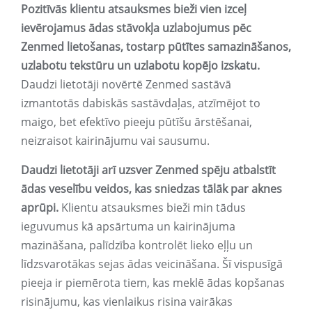
Pozitīvās klientu atsauksmes bieži vien izceļ
ievērojamus ādas stāvokļa uzlabojumus pēc
Zenmed lietošanas, tostarp pūtītes samazināšanos,
uzlabotu tekstūru un uzlabotu kopējo izskatu.
Daudzi lietotāji novērtē Zenmed sastāvā
izmantotās dabiskās sastāvdaļas, atzīmējot to
maigo, bet efektīvo pieeju pūtīšu ārstēšanai,
neizraisot kairinājumu vai sausumu.
Daudzi lietotāji arī uzsver Zenmed spēju atbalstīt
ādas veselību veidos, kas sniedzas tālāk par aknes
aprūpi.
Klientu atsauksmes bieži min tādus
ieguvumus kā apsārtuma un kairinājuma
mazināšana, palīdzība kontrolēt lieko eļļu un
līdzsvarotākas sejas ādas veicināšana. Šī vispusīgā
pieeja ir piemērota tiem, kas meklē ādas kopšanas
risinājumu, kas vienlaikus risina vairākas