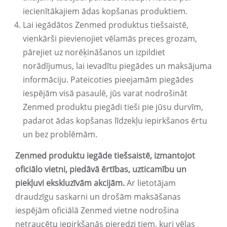
iecienītākajiem ādas kopšanas produktiem.
Lai iegādātos Zenmed produktus tiešsaistē,
vienkārši pievienojiet vēlamās preces grozam,
pārejiet uz norēķināšanos un izpildiet
norādījumus, lai ievadītu piegādes un maksājuma
informāciju. Pateicoties pieejamām piegādes
iespējām visā pasaulē, jūs varat nodrošināt
Zenmed produktu piegādi tieši pie jūsu durvīm,
padarot ādas kopšanas līdzekļu iepirkšanos ērtu
un bez problēmām.
Zenmed produktu iegāde tiešsaistē, izmantojot
oficiālo vietni, piedāvā ērtības, uzticamību un
piekļuvi ekskluzīvām akcijām.
Ar lietotājam
draudzīgu saskarni un drošām maksāšanas
iespējām oficiālā Zenmed vietne nodrošina
netraucētu iepirkšanās pieredzi tiem, kuri vēlas