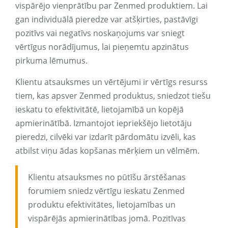
vispārējo vienprātību par Zenmed produktiem. Lai
gan individuālā pieredze var atšķirties, pastāvīgi
pozitīvs vai negatīvs noskaņojums var sniegt
vērtīgus norādījumus, lai pieņemtu apzinātus
pirkuma lēmumus.
Klientu atsauksmes un vērtējumi ir vērtīgs resurss
tiem, kas apsver Zenmed produktus, sniedzot tiešu
ieskatu to efektivitātē, lietojamībā un kopējā
apmierinātībā. Izmantojot iepriekšējo lietotāju
pieredzi, cilvēki var izdarīt pārdomātu izvēli, kas
atbilst viņu ādas kopšanas mērķiem un vēlmēm.
Klientu atsauksmes no pūtīšu ārstēšanas
forumiem sniedz vērtīgu ieskatu Zenmed
produktu efektivitātes, lietojamības un
vispārējās apmierinātības jomā. Pozitīvas