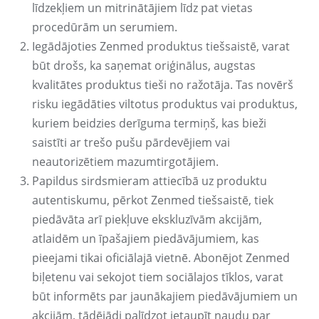
līdzekļiem un mitrinātājiem līdz pat vietas
procedūrām un serumiem.
Iegādājoties Zenmed produktus tiešsaistē, varat
būt drošs, ka saņemat oriģinālus, augstas
kvalitātes produktus tieši no ražotāja. Tas novērš
risku iegādāties viltotus produktus vai produktus,
kuriem beidzies derīguma termiņš, kas bieži
saistīti ar trešo pušu pārdevējiem vai
neautorizētiem mazumtirgotājiem.
Papildus sirdsmieram attiecībā uz produktu
autentiskumu, pērkot Zenmed tiešsaistē, tiek
piedāvāta arī piekļuve ekskluzīvām akcijām,
atlaidēm un īpašajiem piedāvājumiem, kas
pieejami tikai oficiālajā vietnē. Abonējot Zenmed
biļetenu vai sekojot tiem sociālajos tīklos, varat
būt informēts par jaunākajiem piedāvājumiem un
akcijām, tādējādi palīdzot ietaupīt naudu par