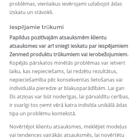
problēmas, vienlaikus ievērojami uzlabojot ādas
izskatu un stāvokli.
Iespējamie trūkumi
Papildus pozitīvajām atsauksmēm klientu
atsauksmes var arī sniegt ieskatu par iespējamiem
Zenmed produktu trūkumiem vai ierobežojumiem.
Kopējās pārskatos minētās problēmas var ietvert
laiku, kas nepieciešams, lai redzētu rezultātus,
nepieciešamība pēc konsekventas lietošanas vai
individuāla pieredze ar blakusparādībām. Lai gan
šīs atziņas var būt noderīgas, lai pārvaldītu cerības,
ir svarīgi tos ņemt vērā katra indivīda unikālā ādas
tipa un problēmu kontekstā.
Novērtējot klientu atsauksmes, meklējiet modeļus
vai tendences vairākās atsauksmēs, lai novērtētu