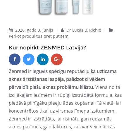
2026. gada 3. jūnijs
|
Dr Lucas B. Richie
|
Pērkot produktus pret pūtītēm
Kur nopirkt ZENMED Latvijā?
Zenmed ir ieguvis spēcīgu reputāciju kā uzticama
aknes ārstēšanas iespēja, palīdzot cilvēkiem
pārvaldīt plašu aknes problēmu klāstu.
Viena no tā
izcilākajām iezīmēm ir rūpīgi izstrādātā formula, kas
piedāvā pilnīgāku pieeju ādas kopšanai. Tā vietā, lai
koncentrētos tikai uz virsmas līmeņa izsitumiem,
Zenmed ir izstrādāts, lai risinātu gan redzamās
aknes pazīmes, gan faktorus, kas var veicināt tās