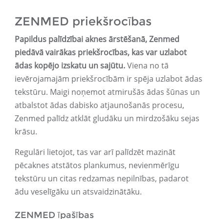
ZENMED priekšrocības
Papildus palīdzībai aknes ārstēšanā, Zenmed
piedāvā vairākas priekšrocības, kas var uzlabot
ādas kopējo izskatu un sajūtu.
Viena no tā
ievērojamajām priekšrocībām ir spēja uzlabot ādas
tekstūru. Maigi noņemot atmirušās ādas šūnas un
atbalstot ādas dabisko atjaunošanās procesu,
Zenmed palīdz atklāt gludāku un mirdzošāku sejas
krāsu.
Regulāri lietojot, tas var arī palīdzēt mazināt
pēcaknes atstātos plankumus, nevienmērīgu
tekstūru un citas redzamas nepilnības, padarot
ādu veselīgāku un atsvaidzinātāku.
ZENMED īpašības