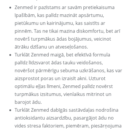
Zenmed ir pazīstams ar savām pretiekaisuma
īpašībām, kas palīdz mazināt apsārtumu,
pietūkumu un kairinājumu, kas saistīts ar
pinnēm. Tas ne tikai mazina diskomfortu, bet arī
novērš turpmākus ādas bojājumus, veicinot
ātrāku dzīšanu un atveseļošanos.
Turklāt Zenmed maigā, bet efektīvā formula
palīdz līdzsvarot ādas tauku veidošanos,
novēršot pārmērīgu sebuma uzkrāšanos, kas var
aizsprostot poras un izraisīt akni. Uzturot
optimālu eļļas līmeni, Zenmed palīdz novērst
turpmākus izsitumus, vienlaikus mitrinot un
barojot ādu.
Turklāt Zenmed dabīgās sastāvdaļas nodrošina
antioksidantu aizsardzību, pasargājot ādu no
vides stresa faktoriem, piemēram, piesārņojuma