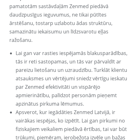
pamatotām sastāvdaļām Zenmed piedāvā
daudzpusīgus ieguvumus, ne tikai pūtītes
ārstēšanu, tostarp uzlabotu ādas struktūru,
samazinātu iekaisumu un līdzsvarotu eļļas
ražošanu.
Lai gan var rasties iespējamās blakusparādības,
tās ir reti sastopamas, un tās var pārvaldīt ar
pareizu lietošanu un uzraudzību. Turklāt klientu
atsauksmes un vērtējumi sniedz vērtīgu ieskatu
par Zenmed efektivitāti un vispārējo
apmierinātību, palīdzot personām pieņemt
apzinātus pirkuma lēmumus.
Apsverot, kur iegādāties Zenmed Latvijā, ir
vairākas iespējas, ko izpētīt. Lai gan pirkumi no
fiziskajiem veikaliem piedāvā ērtības, tai var būt
trūkumi, piemēram, ierobežota izvēle un bažas