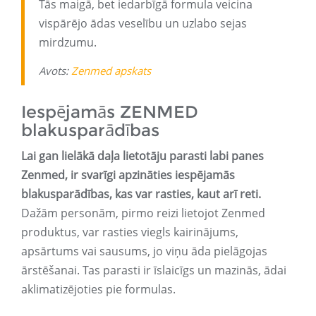
Tās maigā, bet iedarbīgā formula veicina
vispārējo ādas veselību un uzlabo sejas
mirdzumu.
Avots:
Zenmed apskats
Iespējamās ZENMED
blakusparādības
Lai gan lielākā daļa lietotāju parasti labi panes
Zenmed, ir svarīgi apzināties iespējamās
blakusparādības, kas var rasties, kaut arī reti.
Dažām personām, pirmo reizi lietojot Zenmed
produktus, var rasties viegls kairinājums,
apsārtums vai sausums, jo viņu āda pielāgojas
ārstēšanai. Tas parasti ir īslaicīgs un mazinās, ādai
aklimatizējoties pie formulas.