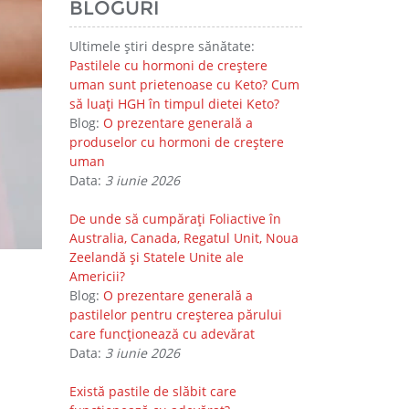
BLOGURI
Ultimele știri despre sănătate:
Pastilele cu hormoni de creștere
uman sunt prietenoase cu Keto? Cum
să luați HGH în timpul dietei Keto?
Blog:
O prezentare generală a
produselor cu hormoni de creștere
uman
Data:
3 iunie 2026
De unde să cumpărați Foliactive în
Australia, Canada, Regatul Unit, Noua
Zeelandă și Statele Unite ale
Americii?
Blog:
O prezentare generală a
pastilelor pentru creșterea părului
care funcționează cu adevărat
Data:
3 iunie 2026
Există pastile de slăbit care