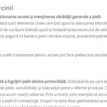
rcinii
gestionarea acneei și menținerea sănătății generale a pielii.
lară sunt elemente cheie care pot ajuta la atenuarea efecte
ină de curățare blândă ajută la îndepărtarea excesului de se
ată asigură că bariera pielii rămâne intactă, prevenind pierd
că unele tratamente pentru acnee pot face pielea mai sensibi
 a îngrijirii pielii devine primordială.
Schimbările pe care l
de piele, sensibilității și toleranței pentru diferite produse.
oca acum reacții adverse. Prin urmare, este esențial să ascul
jire a pielii în consecință. Scopul nu este doar gestionarea acne