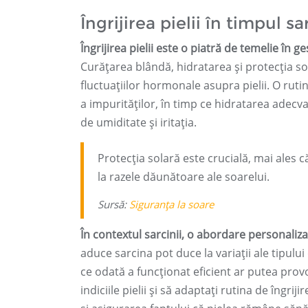
Îngrijirea pielii în timpul sa
Îngrijirea pielii este o piatră de temelie în 
Curățarea blândă, hidratarea și protecția so
fluctuațiilor hormonale asupra pielii. O rut
a impurităților, în timp ce hidratarea adecv
de umiditate și iritația.
Protecția solară este crucială, mai ales 
la razele dăunătoare ale soarelui.
Sursă:
Siguranța la soare
În contextul sarcinii, o abordare personalizată
aduce sarcina pot duce la variații ale tipului 
ce odată a funcționat eficient ar putea prov
indiciile pielii și să adaptați rutina de îngri