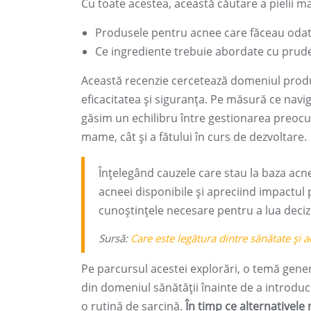
Cu toate acestea, această căutare a pielii ma
Produsele pentru acnee care făceau odată p
Ce ingrediente trebuie abordate cu prude
Această recenzie cercetează domeniul prod
eficacitatea și siguranța. Pe măsură ce navig
găsim un echilibru între gestionarea preocupă
mame, cât și a fătului în curs de dezvoltare.
Înțelegând cauzele care stau la baza ac
acneei disponibile și apreciind impactul po
cunoștințele necesare pentru a lua deciz
Sursă:
Care este legătura dintre sănătate și 
Pe parcursul acestei explorări, o temă gene
din domeniul sănătății înainte de a introduce
o rutină de sarcină.
În timp ce alternativele