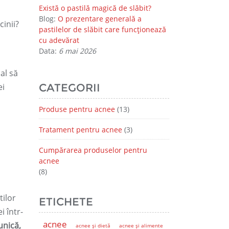
Există o pastilă magică de slăbit?
Blog:
O prezentare generală a
cinii?
pastilelor de slăbit care funcționează
cu adevărat
Data:
6 mai 2026
al să
ei
CATEGORII
Produse pentru acnee
(13)
Tratament pentru acnee
(3)
Cumpărarea produselor pentru
acnee
(8)
tilor
ETICHETE
i într-
acnee
unică,
acnee și dietă
acnee și alimente