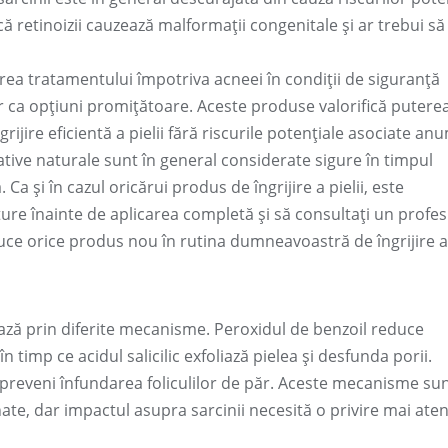
că retinoizii cauzează malformații congenitale și ar trebui să 
irea tratamentului împotriva acneei în condiții de siguranță
r ca opțiuni promițătoare. Aceste produse valorifică putere
rijire eficientă a pielii fără riscurile potențiale asociate an
ative naturale sunt în general considerate sigure în timpul
a. Ca și în cazul oricărui produs de îngrijire a pielii, este
ure înainte de aplicarea completă și să consultați un profes
uce orice produs nou în rutina dumneavoastră de îngrijire a p
ază prin diferite mecanisme. Peroxidul de benzoil reduce
n timp ce acidul salicilic exfoliază pielea și desfunda porii.
ot preveni înfundarea foliculilor de păr. Aceste mecanisme su
ate, dar impactul asupra sarcinii necesită o privire mai aten