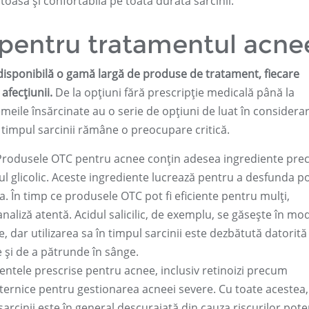
toasă și confortabilă pe toată durata sarcinii.
 pentru tratamentul acne
disponibilă o gamă largă de produse de tratament, fiecare
afecțiunii.
De la opțiuni fără prescripție medicală până la
eile însărcinate au o serie de opțiuni de luat în considera
 timpul sarcinii rămâne o preocupare critică.
rodusele OTC pentru acnee conțin adesea ingrediente pr
idul glicolic. Aceste ingrediente lucrează pentru a desfunda po
. În timp ce produsele OTC pot fi eficiente pentru mulți,
analiză atentă. Acidul salicilic, de exemplu, se găsește în mo
 dar utilizarea sa în timpul sarcinii este dezbătută datorită
e și de a pătrunde în sânge.
tele prescrise pentru acnee, inclusiv retinoizi precum
puternice pentru gestionarea acneei severe. Cu toate acestea,
arcinii este în general descurajată din cauza riscurilor pote