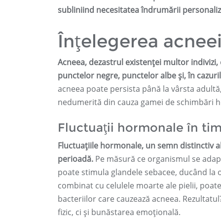
subliniind necesitatea îndrumării personaliz
Înțelegerea acneei și
Acneea, dezastrul existenței multor indivizi, 
punctelor negre, punctelor albe și, în cazuril
acneea poate persista până la vârsta adultă,
nedumerită din cauza gamei de schimbări h
Fluctuații hormonale în tim
Fluctuațiile hormonale, un semn distinctiv al
perioadă.
Pe măsură ce organismul se adapte
poate stimula glandele sebacee, ducând la 
combinat cu celulele moarte ale pielii, poate
bacteriilor care cauzează acneea. Rezultatul
fizic, ci și bunăstarea emoțională.