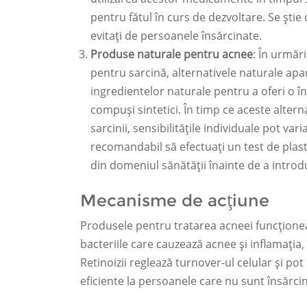
pentru fătul în curs de dezvoltare. Se știe 
evitați de persoanele însărcinate.
Produse naturale pentru acnee
: În urmăr
pentru sarcină, alternativele naturale apa
ingredientelor naturale pentru a oferi o îng
compuși sintetici. În timp ce aceste altern
sarcinii, sensibilitățile individuale pot vari
recomandabil să efectuați un test de plast
din domeniul sănătății înainte de a introd
Mecanisme de acțiune
Produsele pentru tratarea acneei funcțione
bacteriile care cauzează acnee și inflamația, î
Retinoizii reglează turnover-ul celular și p
eficiente la persoanele care nu sunt însărcin