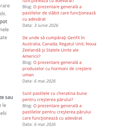
funcționează cu adevărat?
orare
Blog:
O prezentare generală a
pastilelor de slăbit care funcționează
ii.
cu adevărat
 pot
Data:
3 iunie 2026
nele
tate
De unde să cumpărați GenFX în
Australia, Canada, Regatul Unit, Noua
Zeelandă și Statele Unite ale
Americii?
Blog:
O prezentare generală a
produselor cu hormoni de creștere
uman
Data:
6 mai 2026
Sunt pastilele cu cheratina bune
ze sau
pentru creșterea părului?
e le
Blog:
O prezentare generală a
pastilelor pentru creșterea părului
lii
care funcționează cu adevărat
Data:
6 mai 2026