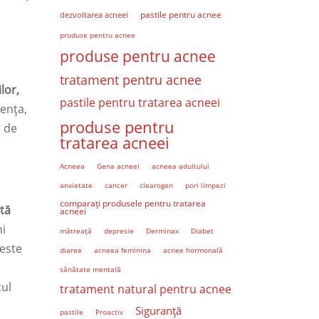
pastile pentru acnee
dezvoltarea acneei
produse pentru acnee
produse pentru acnee
tratament pentru acnee
lor,
pastile pentru tratarea acneei
ența,
produse pentru
t de
tratarea acneei
Acneea
Gena acneei
acneea adultului
anxietate
cancer
clearogen
pori limpezi
comparați produsele pentru tratarea
stă
acneei
ni
mătreaţă
depresie
Derminax
Diabet
este
diaree
acneea feminina
acnee hormonală
sănătate mentală
tul
tratament natural pentru acnee
Siguranță
pastile
Proactiv