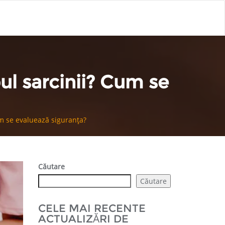
ul sarcinii? Cum se
m se evaluează siguranța?
Căutare
Căutare
CELE MAI RECENTE
ACTUALIZĂRI DE