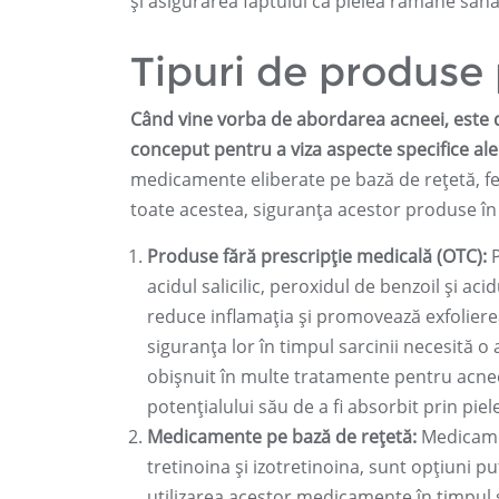
și asigurarea faptului că pielea rămâne sănă
Tipuri de produse
Când vine vorba de abordarea acneei, este 
conceput pentru a viza aspecte specifice ale 
medicamente eliberate pe bază de rețetă, fem
toate acestea, siguranța acestor produse în
Produse fără prescripție medicală (OTC):
P
acidul salicilic, peroxidul de benzoil și ac
reduce inflamația și promovează exfolierea
siguranța lor în timpul sarcinii necesită o 
obișnuit în multe tratamente pentru acnee,
potențialului său de a fi absorbit prin piel
Medicamente pe bază de rețetă:
Medicamen
tretinoina și izotretinoina, sunt opțiuni 
utilizarea acestor medicamente în timpul s