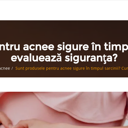
tru acnee sigure în timp
evaluează siguranța?
acnee
Sunt produsele pentru acnee sigure în timpul sarcinii? Cu