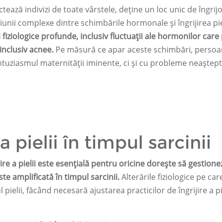
tează indivizi de toate vârstele, deține un loc unic de îngrij
iunii complexe dintre schimbările hormonale și îngrijirea piel
iziologice profunde, inclusiv fluctuații ale hormonilor care
 inclusiv acnee.
Pe măsură ce apar aceste schimbări, persoa
tuziasmul maternității iminente, ci și cu probleme neaștep
a pielii în timpul sarcinii
re a pielii este esențială pentru oricine dorește să gestione
e amplificată în timpul sarcinii.
Alterările fiziologice pe car
lii, făcând necesară ajustarea practicilor de îngrijire a pie