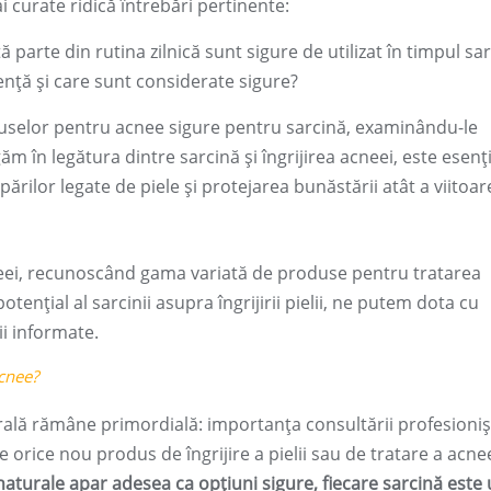
i curate ridică întrebări pertinente:
arte din rutina zilnică sunt sigure de utilizat în timpul sar
nță și care sunt considerate sigure?
uselor pentru acnee sigure pentru sarcină, examinându-le
ăm în legătura dintre sarcină și îngrijirea acneei, este esenți
rilor legate de piele și protejarea bunăstării atât a viitoar
neei, recunoscând gama variată de produse pentru tratarea
tențial al sarcinii asupra îngrijirii pielii, ne putem dota cu
ii informate.
acnee?
rală rămâne primordială: importanța consultării profesioniș
 orice nou produs de îngrijire a pielii sau de tratare a acnee
 naturale apar adesea ca opțiuni sigure, fiecare sarcină este 