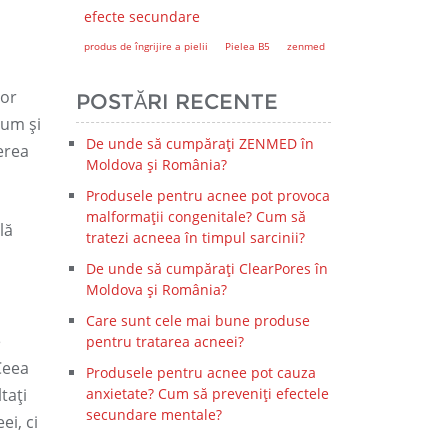
efecte secundare
produs de îngrijire a pielii
Pielea B5
zenmed
lor
POSTĂRI RECENTE
bum și
De unde să cumpărați ZENMED în
erea
Moldova și România?
Produsele pentru acnee pot provoca
malformații congenitale? Cum să
lă
tratezi acneea în timpul sarcinii?
De unde să cumpărați ClearPores în
Moldova și România?
Care sunt cele mai bune produse
e
pentru tratarea acneei?
 Ceea
Produsele pentru acnee pot cauza
tați
anxietate? Cum să preveniți efectele
secundare mentale?
ei, ci