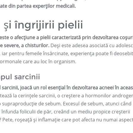
ate din partea experților medicali.
 îngrijirii pielii
este o afecțiune a pielii caracterizată prin dezvoltarea coșuri
e severe, a chisturilor.
Deși este adesea asociată cu adolesc
 iar pentru femeile însărcinate, experiența poate fi deosebi
ormonale care au loc în organism.
pul sarcinii
 sarcinii, joacă un rol esențial în dezvoltarea acneei în acea
ază la cerințele sarcinii, o creștere a hormonilor androge
o supraproducție de sebum. Excesul de sebum, atunci când 
 înfunda foliculii de păr, creând un mediu propice creșterii
? Pete, roșeață și inflamație care pot afecta nu numai aspec