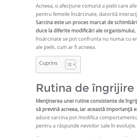
Acneea, o afecțiune comună a pielii care afec
pentru femeile însărcinate, datorită interacț
Sarcina este un proces marcat de schimbări f
duce la diferite modificări ale organismului,
însărcinate se pot confrunta nu numai cu en
ale pielii, cum ar fi acneea.
Cuprins
Rutina de îngrijire 
Menținerea unei rutine consistente de îngriji
să prevină acneea, iar această importanță est
aduce sarcina pot modifica comportamentul pie
pentru a răspunde nevoilor sale în evoluție.