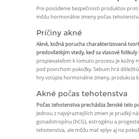
Pre posúdenie bezpečnosti produktov proti a
môžu hormonálne zmeny počas tehotenstva 
Príčiny akné
Akné, kožná porucha charakterizovaná tvorb
predovšetkým vtedy, keď sa vlasové foliku
prispievateľom k tomuto procesu je kožný
pod povrchom pokožky. Sebum hrá dôležitú ú
hry vstúpia hormonálne zmeny, produkcia ko
Akné počas tehotenstva
Počas tehotenstva prechádza ženské telo 
Jednou z najvýraznejších zmien je prudký 
gonadotropínu (hCG), estrogénu a progeste
tehotenstva, ale môžu mať vplyv aj na pokož