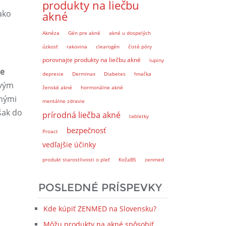
produkty na liečbu
ako
akné
Aknéza
Gén pre akné
akné u dospelých
úzkosť
rakovina
clearogén
čisté póry
porovnajte produkty na liečbu akné
lupiny
je
depresie
Derminax
Diabetes
hnačka
vým
ženské akné
hormonálne akné
enými
mentálne zdravie
šak do
prírodná liečba akné
tabletky
bezpečnosť
Proact
vedľajšie účinky
produkt starostlivosti o pleť
KožaB5
zenmed
POSLEDNÉ PRÍSPEVKY
Kde kúpiť ZENMED na Slovensku?
Môžu produkty na akné spôsobiť