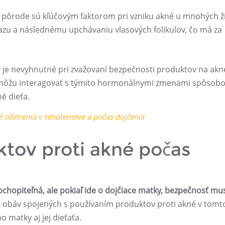
pôrode sú kľúčovým faktorom pri vzniku akné u mnohých ž
mazu a následnému upchávaniu vlasových folikulov, čo má za
je nevyhnutné pri zvažovaní bezpečnosti produktov na akn
ky môžu interagovať s týmito hormonálnymi zmenami spôsob
é dieťa.
ké ošetrenia v tehotenstve a počas dojčenia
tov proti akné počas
ochopiteľná, ale pokiaľ ide o dojčiace matky, bezpečnosť mus
obáv spojených s používaním produktov proti akné v tomt
 matky aj jej dieťaťa.