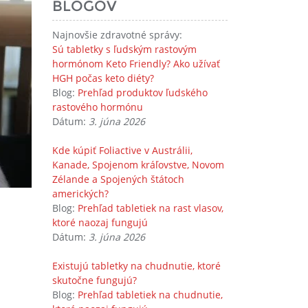
BLOGOV
Najnovšie zdravotné správy:
Sú tabletky s ľudským rastovým
hormónom Keto Friendly? Ako užívať
HGH počas keto diéty?
Blog:
Prehľad produktov ľudského
rastového hormónu
Dátum:
3. júna 2026
Kde kúpiť Foliactive v Austrálii,
Kanade, Spojenom kráľovstve, Novom
Zélande a Spojených štátoch
amerických?
Blog:
Prehľad tabletiek na rast vlasov,
ktoré naozaj fungujú
Dátum:
3. júna 2026
Existujú tabletky na chudnutie, ktoré
skutočne fungujú?
Blog:
Prehľad tabletiek na chudnutie,