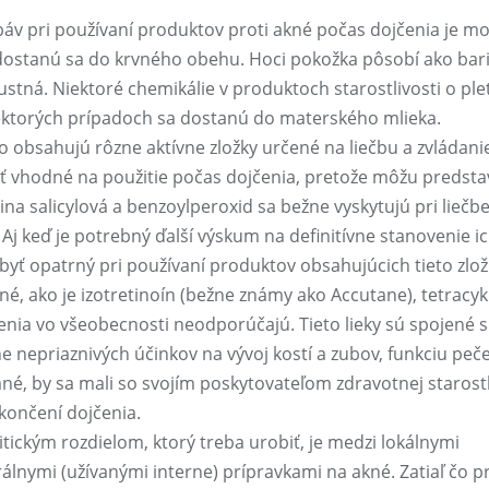
áv pri používaní produktov proti akné počas dojčenia je mo
a dostanú sa do krvného obehu. Hoci pokožka pôsobí ako bar
stná. Niektoré chemikálie v produktoch starostlivosti o ple
ektorých prípadoch sa dostanú do materského mlieka.
o obsahujú rôzne aktívne zložky určené na liečbu a zvládani
byť vhodné na použitie počas dojčenia, pretože môžu predst
lina salicylová a benzoylperoxid sa bežne vyskytujú pri liečb
j keď je potrebný ďalší výskum na definitívne stanovenie i
yť opatrný pri používaní produktov obsahujúcich tieto zlož
né, ako je izotretinoín (bežne známy ako Accutane), tetracyk
čenia vo všeobecnosti neodporúčajú. Tieto lieky sú spojené s
 nepriaznivých účinkov na vývoj kostí a zubov, funkciu peč
sané, by sa mali so svojím poskytovateľom zdravotnej starostl
ukončení dojčenia.
tickým rozdielom, ktorý treba urobiť, je medzi lokálnymi
lnymi (užívanými interne) prípravkami na akné. Zatiaľ čo pr