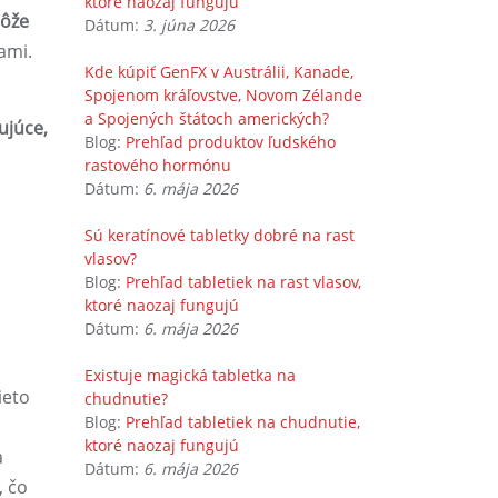
ktoré naozaj fungujú
môže
Dátum:
3. júna 2026
ami.
Kde kúpiť GenFX v Austrálii, Kanade,
Spojenom kráľovstve, Novom Zélande
a Spojených štátoch amerických?
ujúce,
Blog:
Prehľad produktov ľudského
rastového hormónu
Dátum:
6. mája 2026
Sú keratínové tabletky dobré na rast
vlasov?
Blog:
Prehľad tabletiek na rast vlasov,
ktoré naozaj fungujú
Dátum:
6. mája 2026
Existuje magická tabletka na
ieto
chudnutie?
Blog:
Prehľad tabletiek na chudnutie,
ktoré naozaj fungujú
a
Dátum:
6. mája 2026
, čo