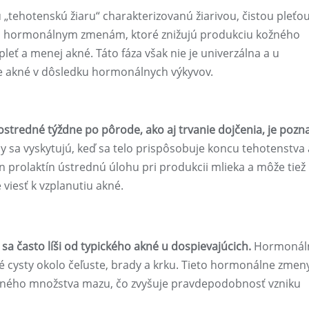
 „tehotenskú žiaru“ charakterizovanú žiarivou, čistou pleťou
i a hormonálnym zmenám, ktoré znižujú produkciu kožného
ť a menej akné. Táto fáza však nie je univerzálna a u
je akné v dôsledku hormonálnych výkyvov.
stredné týždne po pôrode, ako aj trvanie dojčenia, je poz
 sa vyskytujú, keď sa telo prispôsobuje koncu tehotenstva 
n prolaktín ústrednú úlohu pri produkcii mlieka a môže tiež
viesť k vzplanutiu akné.
sa často líši od typického akné u dospievajúcich.
Hormonál
vé cysty okolo čeľuste, brady a krku. Tieto hormonálne zmen
šeného množstva mazu, čo zvyšuje pravdepodobnosť vzniku