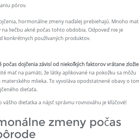
aniu pórov.
dojčenia, hormonálne zmeny naďalej prebiehajú. Mnoho mat
y na liečbu akné počas tohto obdobia. Odpoveď nie je
od konkrétnych používaných produktov.
počas dojčenia závisí od niekoľkých faktorov vrátane zložie
žité mať na pamäti, že látky aplikované na pokožku sa môžu
 materského mlieka. To vyvoláva opodstatnené obavy o tom
ojčeného dieťaťa.
aho vášho dieťatka a nájsť správnu rovnováhu je kľúčové!
ormonálne zmeny počas
pôrode