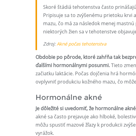
Skoré štádiá tehotenstva často prinášajú
Pripisuje sa to zvýšenému prietoku krv
mazu, čo má za následok menej mastnú ple
niektorých žien sa v tehotenstve objavu
Zdroj:
Akné počas tehotenstva
Obdobie po pôrode, ktoré zahŕňa tak bezpro
ďalšími hormonálnymi posunmi.
Tieto zmeny
začiatku laktácie. Počas dojčenia hrá hormó
ovplyvniť produkciu kožného mazu, čo môže 
Hormonálne akné
Je dôležité si uvedomiť, že hormonálne akné 
akné sa často prejavuje ako hlboké, bolesti
môžu spustiť mazové žľazy k produkcii zvý
vyrážok.