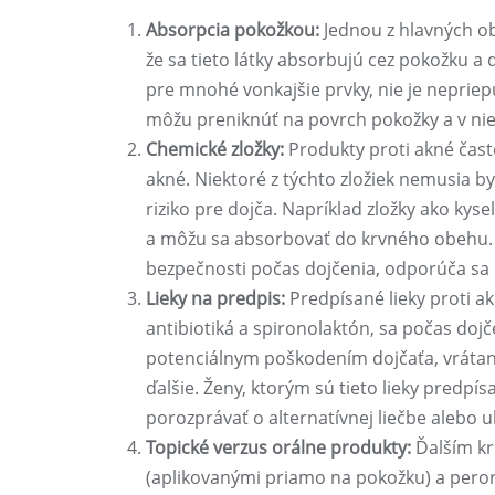
Absorpcia pokožkou:
Jednou z hlavných ob
že sa tieto látky absorbujú cez pokožku 
pre mnohé vonkajšie prvky, nie je nepriepu
môžu preniknúť na povrch pokožky a v ni
Chemické zložky:
Produkty proti akné čast
akné. Niektoré z týchto zložiek nemusia 
riziko pre dojča. Napríklad zložky ako kyse
a môžu sa absorbovať do krvného obehu. A
bezpečnosti počas dojčenia, odporúča sa b
Lieky na predpis:
Predpísané lieky proti ak
antibiotiká a spironolaktón, sa počas doj
potenciálnym poškodením dojčaťa, vrátane
ďalšie. Ženy, ktorým sú tieto lieky predpí
porozprávať o alternatívnej liečbe alebo 
Topické verzus orálne produkty:
Ďalším kri
(aplikovanými priamo na pokožku) a perorá