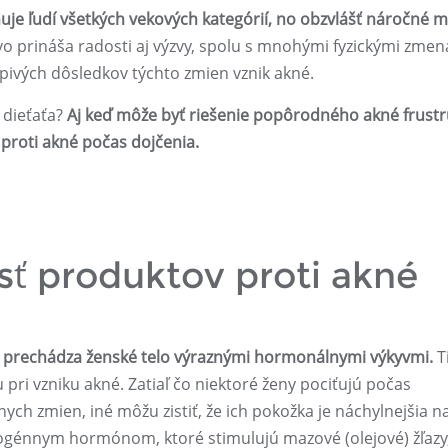
uje ľudí všetkých vekových kategórií, no obzvlášť náročné 
o prináša radosti aj výzvy, spolu s mnohými fyzickými zmen
pivých dôsledkov týchto zmien vznik akné.
 dieťaťa?
Aj keď môže byť riešenie popôrodného akné frustr
proti akné počas dojčenia.
sť produktov proti akné
prechádza ženské telo výraznými hormonálnymi výkyvmi.
T
ri vzniku akné. Zatiaľ čo niektoré ženy pociťujú počas
ch zmien, iné môžu zistiť, že ich pokožka je náchylnejšia n
rogénnym hormónom, ktoré stimulujú mazové (olejové) žľazy