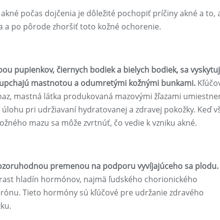
kné počas dojčenia je dôležité pochopiť príčiny akné a to, 
a po pôrode zhoršiť toto kožné ochorenie.
ou pupienkov, čiernych bodiek a bielych bodiek, sa vyskytu
ly upchajú mastnotou a odumretými kožnými bunkami.
Kľúčo
 maz, mastná látka produkovaná mazovými žľazami umiestn
lohu pri udržiavaní hydratovanej a zdravej pokožky. Keď v
žného mazu sa môže zvrtnúť, čo vedie k vzniku akné.
pozoruhodnou premenou na podporu vyvíjajúceho sa plodu.
nárast hladín hormónov, najmä ľudského chorionického
rónu. Tieto hormóny sú kľúčové pre udržanie zdravého
ku.