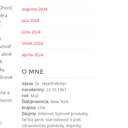
žnosť,
augusta 2024
iéra
júla 2024
ť
júna 2024
e
Smieť 2024
avovať
e akné
apríla 2024
ch
ky.
O MNE
línové
názov
: Dr. HealthWriter
narodeniny
: 23.10.1961
ene a
rod
: Muž
ivosti
Štát/provincia
: New York
Krajina
: USA
Záujmy
: Internet, bylinné produkty,
liečba akné, starostlivosť o pleť,
i
zdravotnícke pomôcky, doplnky,