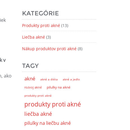
KATEGÓRIE
iek
Produkty proti akné
(13)
Liečba akné
(3)
Nákup produktov proti akné
(8)
k v
TAGY
, ako
akné
akné a diéta
akné a jedlo
pilulky na akné
rozvoj akné
produkty proti akné
produkty proti akné
liečba akné
pilulky na liečbu akné