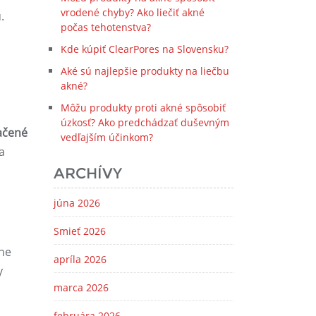
vrodené chyby? Ako liečiť akné
.
počas tehotenstva?
Kde kúpiť ClearPores na Slovensku?
Aké sú najlepšie produkty na liečbu
akné?
Môžu produkty proti akné spôsobiť
úzkosť? Ako predchádzať duševným
načené
vedľajším účinkom?
a
ARCHÍVY
júna 2026
Smieť 2026
ne
apríla 2026
y
marca 2026
februára 2026