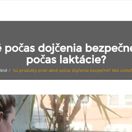
é počas dojčenia bezpečné
počas laktácie?
akné
Sú produkty proti akné počas dojčenia bezpečné? Ako zostať 