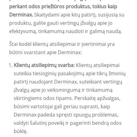
perkant odos priežiūros produktus, tokius kaip
Derminax.
Skaitydami apie kitų patirtį, susijusią su
produktu, galite gauti vertingų įžvalgų apie jo
efektyvumą, tinkamumą naudoti ir galimą naudą.
Štai kodėl klientų atsiliepimai ir įvertinimai yra
būtini svarstant apie Derminax:
Klientų atsiliepimų svarba:
Klientų atsiliepimai
suteikia tiesioginių pasakojimų apie tikrų žmonių
patirtį naudojant Derminax, suteikiant vertingų
įžvalgų apie jo veiksmingumą ir tinkamumą
skirtingiems odos tipams. Perskaitę apžvalgas,
būsimi vartotojai gali geriau suprasti, kaip
Derminax padeda spręsti spuogų problemas,
valdyti šalutinį poveikį ir pagerinti bendrą odos
būklę.