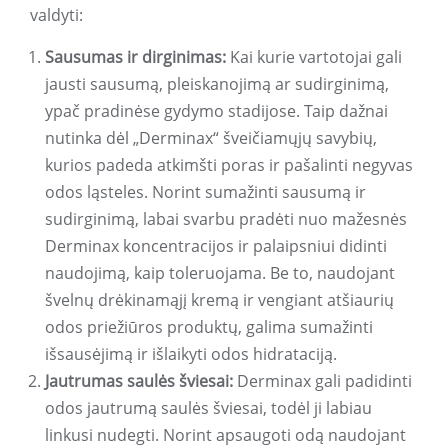
valdyti:
Sausumas ir dirginimas:
Kai kurie vartotojai gali
jausti sausumą, pleiskanojimą ar sudirginimą,
ypač pradinėse gydymo stadijose. Taip dažnai
nutinka dėl „Derminax“ šveičiamųjų savybių,
kurios padeda atkimšti poras ir pašalinti negyvas
odos ląsteles. Norint sumažinti sausumą ir
sudirginimą, labai svarbu pradėti nuo mažesnės
Derminax koncentracijos ir palaipsniui didinti
naudojimą, kaip toleruojama. Be to, naudojant
švelnų drėkinamąjį kremą ir vengiant atšiaurių
odos priežiūros produktų, galima sumažinti
išsausėjimą ir išlaikyti odos hidrataciją.
Jautrumas saulės šviesai:
Derminax gali padidinti
odos jautrumą saulės šviesai, todėl ji labiau
linkusi nudegti. Norint apsaugoti odą naudojant