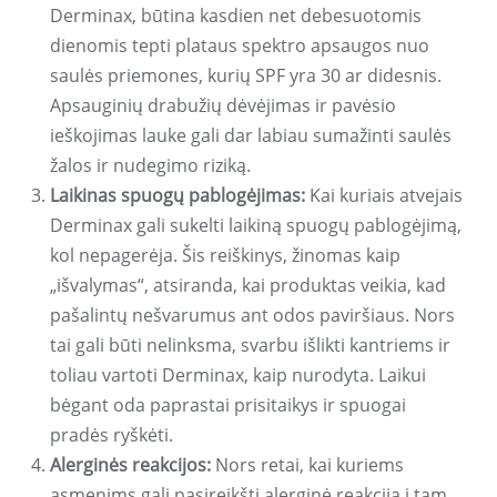
Derminax, būtina kasdien net debesuotomis
dienomis tepti plataus spektro apsaugos nuo
saulės priemones, kurių SPF yra 30 ar didesnis.
Apsauginių drabužių dėvėjimas ir pavėsio
ieškojimas lauke gali dar labiau sumažinti saulės
žalos ir nudegimo riziką.
Laikinas spuogų pablogėjimas:
Kai kuriais atvejais
Derminax gali sukelti laikiną spuogų pablogėjimą,
kol nepagerėja. Šis reiškinys, žinomas kaip
„išvalymas“, atsiranda, kai produktas veikia, kad
pašalintų nešvarumus ant odos paviršiaus. Nors
tai gali būti nelinksma, svarbu išlikti kantriems ir
toliau vartoti Derminax, kaip nurodyta. Laikui
bėgant oda paprastai prisitaikys ir spuogai
pradės ryškėti.
Alerginės reakcijos:
Nors retai, kai kuriems
asmenims gali pasireikšti alerginė reakcija į tam