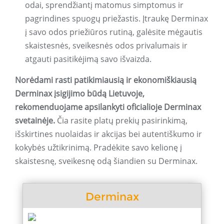
odai, sprendžiantį matomus simptomus ir
pagrindines spuogų priežastis. Įtraukę Derminax
į savo odos priežiūros rutiną, galėsite mėgautis
skaistesnės, sveikesnės odos privalumais ir
atgauti pasitikėjimą savo išvaizda.
Norėdami rasti patikimiausią ir ekonomiškiausią
Derminax įsigijimo būdą Lietuvoje,
rekomenduojame apsilankyti oficialioje Derminax
svetainėje.
Čia rasite platų prekių pasirinkimą,
išskirtines nuolaidas ir akcijas bei autentiškumo ir
kokybės užtikrinimą. Pradėkite savo kelionę į
skaistesnę, sveikesnę odą šiandien su Derminax.
Derminax