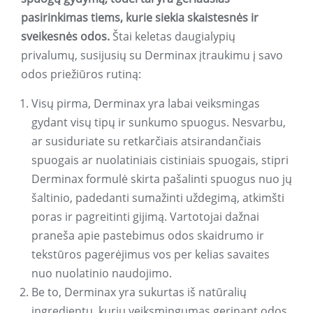
pasirinkimas tiems, kurie siekia skaistesnės ir
sveikesnės odos.
Štai keletas daugialypių
privalumų, susijusių su Derminax įtraukimu į savo
odos priežiūros rutiną:
Visų pirma, Derminax yra labai veiksmingas
gydant visų tipų ir sunkumo spuogus. Nesvarbu,
ar susiduriate su retkarčiais atsirandančiais
spuogais ar nuolatiniais cistiniais spuogais, stipri
Derminax formulė skirta pašalinti spuogus nuo jų
šaltinio, padedanti sumažinti uždegimą, atkimšti
poras ir pagreitinti gijimą. Vartotojai dažnai
praneša apie pastebimus odos skaidrumo ir
tekstūros pagerėjimus vos per kelias savaites
nuo nuolatinio naudojimo.
Be to, Derminax yra sukurtas iš natūralių
ingredientų, kurių veiksmingumas gerinant odos