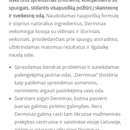
išskirtinis sprendimas žmonėms, kovojantiems su
spuogais, siūlantis visapusišką požiūrį į skaistesnę
ir sveikesnę odą.
Naudodamas naujovišką formulę
ir stiprius natūralius ingredientus, Derminax
veiksmingai kovoja su vidiniais ir išoriniais
veiksniais, prisidedančiais prie spuogų atsiradimo,
užtikrindamas matomus rezultatus ir ilgalaikę
naudą odai.
Spręsdamas bendras problemas ir suteikdamas
palengvėjimą jautriai odai, „Derminax“ išsiskiria
kaip patikimas sprendimas asmenims,
norintiems atgauti pasitikėjimą savo oda.
Svarstant įsigyti Derminax, būtina pasverti
įvairias galimas pirkimo galimybes. Nors
Derminax galima rasti tam tikruose mažmeninės
prekybos centruose ir vaistinėse visoje Lietuvoje,
pirkimas internetu oficialioje Derminax