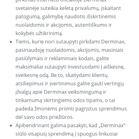
svetainėje suteikia keletą privalumų, įskaitant
patogumą, galimybę naudotis išskirtinėmis
nuolaidomis ir akcijomis, autentiškumo ir
kokybės užtikrinimą.
Tiems, kurie nori sutaupyti pirkdami Derminax,
pasinaudoję nuolaidomis, akcijomis, masiniais
pasiūlymais ir reklaminiais kodais, galite
maksimaliai sutaupyti investuodami į aiškesnę,
sveikesnę odą. Be to, skaitydami klientų
atsiliepimus ir įvertinimus galite gauti vertingų
įžvalgų apie Derminax veiksmingumą ir
tinkamumą skirtingiems odos tipams, o tai
padeda žmonėms priimti pagrįstus sprendimus
dėl savo odos priežiūros.
Apibendrinant galima pasakyti, kad „Derminax“
siūlo visapusį sprendimą į spuogus linkusiai