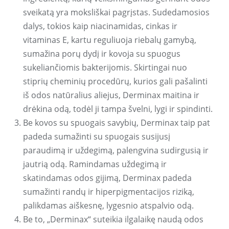
sveikatą yra moksliškai pagrįstas. Sudedamosios
dalys, tokios kaip niacinamidas, cinkas ir
vitaminas E, kartu reguliuoja riebalų gamybą,
sumažina porų dydį ir kovoja su spuogus
sukeliančiomis bakterijomis. Skirtingai nuo
stiprių cheminių procedūrų, kurios gali pašalinti
iš odos natūralius aliejus, Derminax maitina ir
drėkina odą, todėl ji tampa švelni, lygi ir spindinti.
Be kovos su spuogais savybių, Derminax taip pat
padeda sumažinti su spuogais susijusį
paraudimą ir uždegimą, palengvina sudirgusią ir
jautrią odą. Ramindamas uždegimą ir
skatindamas odos gijimą, Derminax padeda
sumažinti randų ir hiperpigmentacijos riziką,
palikdamas aiškesnę, lygesnio atspalvio odą.
Be to, „Derminax“ suteikia ilgalaikę naudą odos