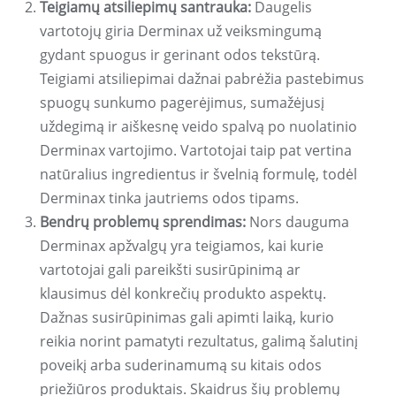
Teigiamų atsiliepimų santrauka:
Daugelis
vartotojų giria Derminax už veiksmingumą
gydant spuogus ir gerinant odos tekstūrą.
Teigiami atsiliepimai dažnai pabrėžia pastebimus
spuogų sunkumo pagerėjimus, sumažėjusį
uždegimą ir aiškesnę veido spalvą po nuolatinio
Derminax vartojimo. Vartotojai taip pat vertina
natūralius ingredientus ir švelnią formulę, todėl
Derminax tinka jautriems odos tipams.
Bendrų problemų sprendimas:
Nors dauguma
Derminax apžvalgų yra teigiamos, kai kurie
vartotojai gali pareikšti susirūpinimą ar
klausimus dėl konkrečių produkto aspektų.
Dažnas susirūpinimas gali apimti laiką, kurio
reikia norint pamatyti rezultatus, galimą šalutinį
poveikį arba suderinamumą su kitais odos
priežiūros produktais. Skaidrus šių problemų