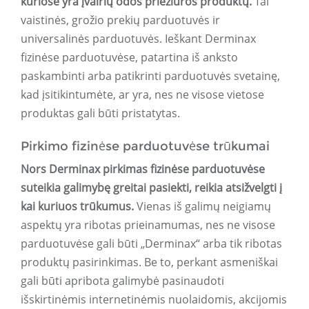
kuriose yra įvairių odos priežiūros produktų.
Tai
vaistinės, grožio prekių parduotuvės ir
universalinės parduotuvės. Ieškant Derminax
fizinėse parduotuvėse, patartina iš anksto
paskambinti arba patikrinti parduotuvės svetainę,
kad įsitikintumėte, ar yra, nes ne visose vietose
produktas gali būti pristatytas.
Pirkimo fizinėse parduotuvėse trūkumai
Nors Derminax pirkimas fizinėse parduotuvėse
suteikia galimybę greitai pasiekti, reikia atsižvelgti į
kai kuriuos trūkumus.
Vienas iš galimų neigiamų
aspektų yra ribotas prieinamumas, nes ne visose
parduotuvėse gali būti „Derminax“ arba tik ribotas
produktų pasirinkimas. Be to, perkant asmeniškai
gali būti apribota galimybė pasinaudoti
išskirtinėmis internetinėmis nuolaidomis, akcijomis