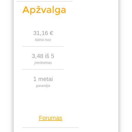
Apžvalga
31,16 €
kaina nuo
3,48 iš 5
įvertinimas
1 metai
garantija
Forumas