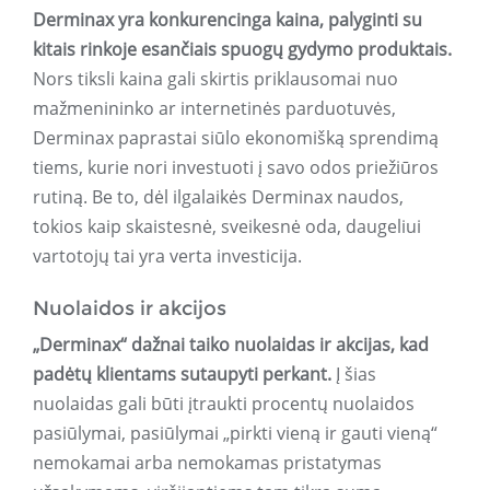
Derminax yra konkurencinga kaina, palyginti su
kitais rinkoje esančiais spuogų gydymo produktais.
Nors tiksli kaina gali skirtis priklausomai nuo
mažmenininko ar internetinės parduotuvės,
Derminax paprastai siūlo ekonomišką sprendimą
tiems, kurie nori investuoti į savo odos priežiūros
rutiną. Be to, dėl ilgalaikės Derminax naudos,
tokios kaip skaistesnė, sveikesnė oda, daugeliui
vartotojų tai yra verta investicija.
Nuolaidos ir akcijos
„Derminax“ dažnai taiko nuolaidas ir akcijas, kad
padėtų klientams sutaupyti perkant.
Į šias
nuolaidas gali būti įtraukti procentų nuolaidos
pasiūlymai, pasiūlymai „pirkti vieną ir gauti vieną“
nemokamai arba nemokamas pristatymas