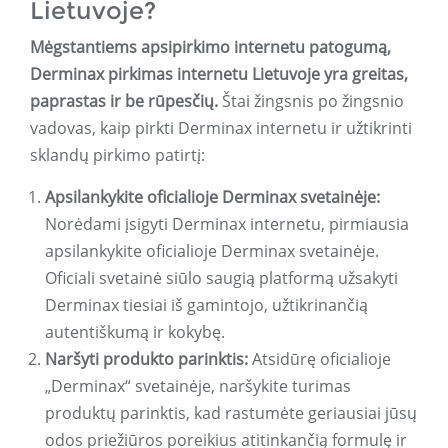
Lietuvoje?
Mėgstantiems apsipirkimo internetu patogumą,
Derminax pirkimas internetu Lietuvoje yra greitas,
paprastas ir be rūpesčių.
Štai žingsnis po žingsnio
vadovas, kaip pirkti Derminax internetu ir užtikrinti
sklandų pirkimo patirtį:
Apsilankykite oficialioje Derminax svetainėje:
Norėdami įsigyti Derminax internetu, pirmiausia
apsilankykite oficialioje Derminax svetainėje.
Oficiali svetainė siūlo saugią platformą užsakyti
Derminax tiesiai iš gamintojo, užtikrinančią
autentiškumą ir kokybę.
Naršyti produkto parinktis:
Atsidūrę oficialioje
„Derminax“ svetainėje, naršykite turimas
produktų parinktis, kad rastumėte geriausiai jūsų
odos priežiūros poreikius atitinkančią formulę ir