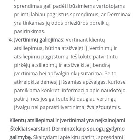
sprendimas gali padėti būsimiems vartotojams
priimti labiau pagrįstus sprendimus, ar Derminax
yra tinkamas jų odos priežiūros poreikių
pasirinkimas.
Įvertinimų galiojimas:
Vertinant klientų
atsiliepimus, būtina atsižvelgti į įvertinimų ir
atsiliepimų pagrįstumą. Ieškokite patvirtintų
pirkėjų atsiliepimų ir atsižvelkite į bendrą
įvertinimą bei apžvalgininkų sutarimą. Be to,
atkreipkite dėmesį į išsamias apžvalgas, kuriose
pateikiama konkreti informacija apie naudotojo
patirtį, nes jos gali suteikti daugiau vertingų
įžvalgų nei paprasti įvertinimai žvaigždutėmis.
Klientų atsiliepimai ir įvertinimai yra neįkainojami
ištekliai svarstant Derminax kaip spuogų gydymo
galimybę.
Skaitydami apie kitų patirtį, spręsdami