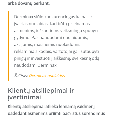
arba dovanų perkant.
Derminax siūlo konkurencingas kainas ir
įvairias nuolaidas, kad būtų prieinamas
asmenims, ieškantiems veiksmingo spuogų
gydymo. Pasinaudodami nuolaidomis,
akcijomis, masinėmis nuolaidomis ir
reklaminiais kodais, vartotojai gali sutaupyti
pinigų ir investuoti į aiškesnę, sveikesnę odą
naudodami Derminax.
Šaltinis:
Derminax nuolaidos
Klientų atsiliepimai ir
įvertinimai
Klientų atsiliepimai atlieka lemiamą vaidmenį
padedant asmenims priimti pagrįstus sprendimus