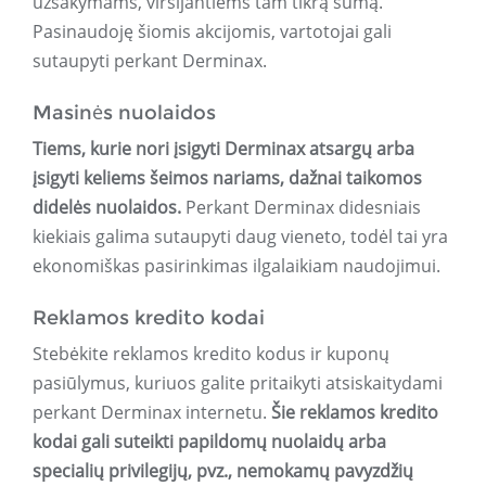
užsakymams, viršijantiems tam tikrą sumą.
Pasinaudoję šiomis akcijomis, vartotojai gali
sutaupyti perkant Derminax.
Masinės nuolaidos
Tiems, kurie nori įsigyti Derminax atsargų arba
įsigyti keliems šeimos nariams, dažnai taikomos
didelės nuolaidos.
Perkant Derminax didesniais
kiekiais galima sutaupyti daug vieneto, todėl tai yra
ekonomiškas pasirinkimas ilgalaikiam naudojimui.
Reklamos kredito kodai
Stebėkite reklamos kredito kodus ir kuponų
pasiūlymus, kuriuos galite pritaikyti atsiskaitydami
perkant Derminax internetu.
Šie reklamos kredito
kodai gali suteikti papildomų nuolaidų arba
specialių privilegijų, pvz., nemokamų pavyzdžių