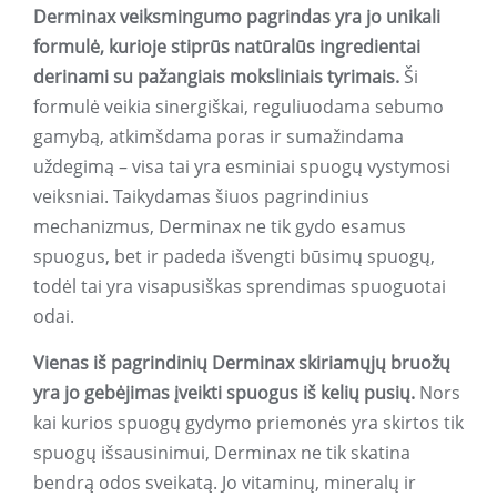
Derminax veiksmingumo pagrindas yra jo unikali
formulė, kurioje stiprūs natūralūs ingredientai
derinami su pažangiais moksliniais tyrimais.
Ši
formulė veikia sinergiškai, reguliuodama sebumo
gamybą, atkimšdama poras ir sumažindama
uždegimą – visa tai yra esminiai spuogų vystymosi
veiksniai. Taikydamas šiuos pagrindinius
mechanizmus, Derminax ne tik gydo esamus
spuogus, bet ir padeda išvengti būsimų spuogų,
todėl tai yra visapusiškas sprendimas spuoguotai
odai.
Vienas iš pagrindinių Derminax skiriamųjų bruožų
yra jo gebėjimas įveikti spuogus iš kelių pusių.
Nors
kai kurios spuogų gydymo priemonės yra skirtos tik
spuogų išsausinimui, Derminax ne tik skatina
bendrą odos sveikatą. Jo vitaminų, mineralų ir