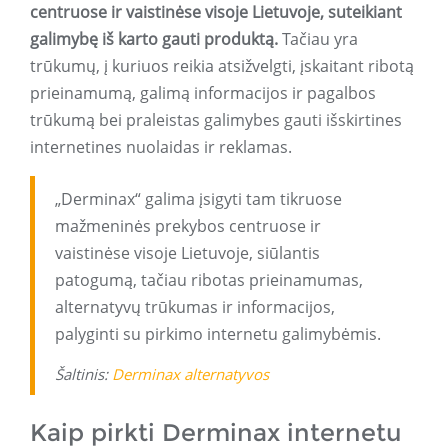
centruose ir vaistinėse visoje Lietuvoje, suteikiant
galimybę iš karto gauti produktą.
Tačiau yra
trūkumų, į kuriuos reikia atsižvelgti, įskaitant ribotą
prieinamumą, galimą informacijos ir pagalbos
trūkumą bei praleistas galimybes gauti išskirtines
internetines nuolaidas ir reklamas.
„Derminax“ galima įsigyti tam tikruose
mažmeninės prekybos centruose ir
vaistinėse visoje Lietuvoje, siūlantis
patogumą, tačiau ribotas prieinamumas,
alternatyvų trūkumas ir informacijos,
palyginti su pirkimo internetu galimybėmis.
Šaltinis:
Derminax alternatyvos
Kaip pirkti Derminax internetu