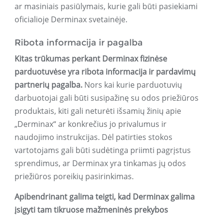
ar masiniais pasiūlymais, kurie gali būti pasiekiami
oficialioje Derminax svetainėje.
Ribota informacija ir pagalba
Kitas trūkumas perkant Derminax fizinėse
parduotuvėse yra ribota informacija ir pardavimų
partnerių pagalba.
Nors kai kurie parduotuvių
darbuotojai gali būti susipažinę su odos priežiūros
produktais, kiti gali neturėti išsamių žinių apie
„Derminax“ ar konkrečius jo privalumus ir
naudojimo instrukcijas. Dėl patirties stokos
vartotojams gali būti sudėtinga priimti pagrįstus
sprendimus, ar Derminax yra tinkamas jų odos
priežiūros poreikių pasirinkimas.
Apibendrinant galima teigti, kad Derminax galima
įsigyti tam tikruose mažmeninės prekybos