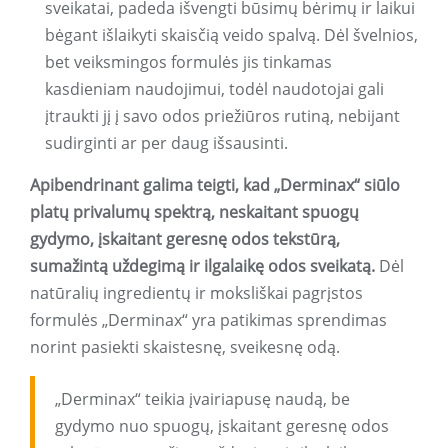
sveikatai, padeda išvengti būsimų bėrimų ir laikui
bėgant išlaikyti skaisčią veido spalvą. Dėl švelnios,
bet veiksmingos formulės jis tinkamas
kasdieniam naudojimui, todėl naudotojai gali
įtraukti jį į savo odos priežiūros rutiną, nebijant
sudirginti ar per daug išsausinti.
Apibendrinant galima teigti, kad „Derminax“ siūlo
platų privalumų spektrą, neskaitant spuogų
gydymo, įskaitant geresnę odos tekstūrą,
sumažintą uždegimą ir ilgalaikę odos sveikatą.
Dėl
natūralių ingredientų ir moksliškai pagrįstos
formulės „Derminax“ yra patikimas sprendimas
norint pasiekti skaistesnę, sveikesnę odą.
„Derminax“ teikia įvairiapusę naudą, be
gydymo nuo spuogų, įskaitant geresnę odos