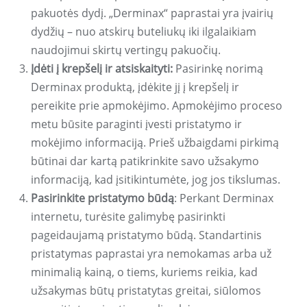
pakuotės dydį. „Derminax“ paprastai yra įvairių
dydžių – nuo ​​atskirų buteliukų iki ilgalaikiam
naudojimui skirtų vertingų pakuočių.
Įdėti į krepšelį ir atsiskaityti:
Pasirinkę norimą
Derminax produktą, įdėkite jį į krepšelį ir
pereikite prie apmokėjimo. Apmokėjimo proceso
metu būsite paraginti įvesti pristatymo ir
mokėjimo informaciją. Prieš užbaigdami pirkimą
būtinai dar kartą patikrinkite savo užsakymo
informaciją, kad įsitikintumėte, jog jos tikslumas.
Pasirinkite pristatymo būdą
: Perkant Derminax
internetu, turėsite galimybę pasirinkti
pageidaujamą pristatymo būdą. Standartinis
pristatymas paprastai yra nemokamas arba už
minimalią kainą, o tiems, kuriems reikia, kad
užsakymas būtų pristatytas greitai, siūlomos