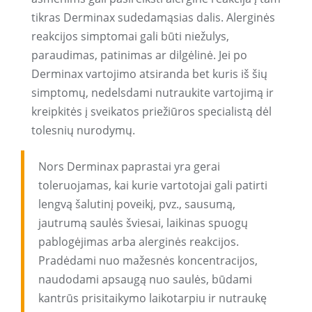
tikras Derminax sudedamąsias dalis. Alerginės
reakcijos simptomai gali būti niežulys,
paraudimas, patinimas ar dilgėlinė. Jei po
Derminax vartojimo atsiranda bet kuris iš šių
simptomų, nedelsdami nutraukite vartojimą ir
kreipkitės į sveikatos priežiūros specialistą dėl
tolesnių nurodymų.
Nors Derminax paprastai yra gerai
toleruojamas, kai kurie vartotojai gali patirti
lengvą šalutinį poveikį, pvz., sausumą,
jautrumą saulės šviesai, laikinas spuogų
pablogėjimas arba alerginės reakcijos.
Pradėdami nuo mažesnės koncentracijos,
naudodami apsaugą nuo saulės, būdami
kantrūs prisitaikymo laikotarpiu ir nutraukę