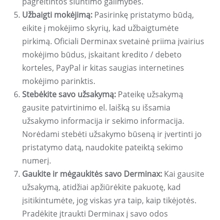
pagreitintos siuntimo galimybės.
Užbaigti mokėjimą:
Pasirinkę pristatymo būdą,
eikite į mokėjimo skyrių, kad užbaigtumėte
pirkimą. Oficiali Derminax svetainė priima įvairius
mokėjimo būdus, įskaitant kredito / debeto
korteles, PayPal ir kitas saugias internetines
mokėjimo parinktis.
Stebėkite savo užsakymą:
Pateikę užsakymą
gausite patvirtinimo el. laišką su išsamia
užsakymo informacija ir sekimo informacija.
Norėdami stebėti užsakymo būseną ir įvertinti jo
pristatymo datą, naudokite pateiktą sekimo
numerį.
Gaukite ir mėgaukitės savo Derminax:
Kai gausite
užsakymą, atidžiai apžiūrėkite pakuotę, kad
įsitikintumėte, jog viskas yra taip, kaip tikėjotės.
Pradėkite įtraukti Derminax į savo odos