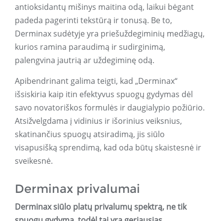
antioksidantų mišinys maitina odą, laikui bėgant
padeda pagerinti tekstūrą ir tonusą. Be to,
Derminax sudėtyje yra priešuždegiminių medžiagų,
kurios ramina paraudimą ir sudirginimą,
palengvina jautrią ar uždegiminę odą.
Apibendrinant galima teigti, kad „Derminax“
išsiskiria kaip itin efektyvus spuogų gydymas dėl
savo novatoriškos formulės ir daugialypio požiūrio.
Atsižvelgdama į vidinius ir išorinius veiksnius,
skatinančius spuogų atsiradimą, jis siūlo
visapusišką sprendimą, kad oda būtų skaistesnė ir
sveikesnė.
Derminax privalumai
Derminax siūlo platų privalumų spektrą, ne tik
spuogų gydymą, todėl tai yra geriausias