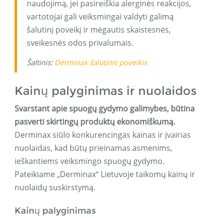
naudojimą, jei pasireiškia alerginės reakcijos,
vartotojai gali veiksmingai valdyti galimą
šalutinį poveikį ir mėgautis skaistesnės,
sveikesnės odos privalumais.
Šaltinis:
Derminax šalutinis poveikis
Kainų palyginimas ir nuolaidos
Svarstant apie spuogų gydymo galimybes, būtina
pasverti skirtingų produktų ekonomiškumą.
Derminax siūlo konkurencingas kainas ir įvairias
nuolaidas, kad būtų prieinamas asmenims,
ieškantiems veiksmingo spuogų gydymo.
Pateikiame „Derminax“ Lietuvoje taikomų kainų ir
nuolaidų suskirstymą.
Kainų palyginimas