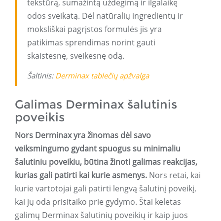
tekstūrą, sumažintą uždegimą ir ilgalaikę
odos sveikatą. Dėl natūralių ingredientų ir
moksliškai pagrįstos formulės jis yra
patikimas sprendimas norint gauti
skaistesnę, sveikesnę odą.
Šaltinis:
Derminax tablečių apžvalga
Galimas Derminax šalutinis
poveikis
Nors Derminax yra žinomas dėl savo
veiksmingumo gydant spuogus su minimaliu
šalutiniu poveikiu, būtina žinoti galimas reakcijas,
kurias gali patirti kai kurie asmenys.
Nors retai, kai
kurie vartotojai gali patirti lengvą šalutinį poveikį,
kai jų oda prisitaiko prie gydymo. Štai keletas
galimų Derminax šalutinių poveikių ir kaip juos