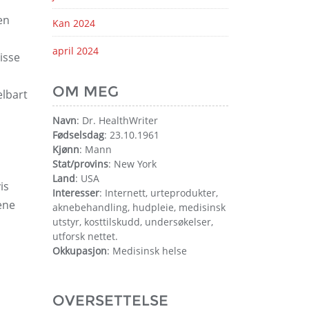
en
Kan 2024
april 2024
isse
OM MEG
elbart
Navn
: Dr. HealthWriter
Fødselsdag
: 23.10.1961
Kjønn
: Mann
Stat/provins
: New York
Land
: USA
is
Interesser
: Internett, urteprodukter,
ene
aknebehandling, hudpleie, medisinsk
utstyr, kosttilskudd, undersøkelser,
utforsk nettet.
Okkupasjon
: Medisinsk helse
OVERSETTELSE