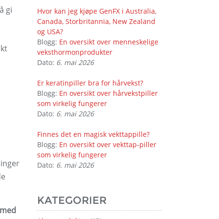
å gi
Hvor kan jeg kjøpe GenFX i Australia,
Canada, Storbritannia, New Zealand
og USA?
Blogg:
En oversikt over menneskelige
kt
veksthormonprodukter
Dato:
6. mai 2026
Er keratinpiller bra for hårvekst?
Blogg:
En oversikt over hårvekstpiller
som virkelig fungerer
Dato:
6. mai 2026
Finnes det en magisk vekttappille?
Blogg:
En oversikt over vekttap-piller
som virkelig fungerer
linger
Dato:
6. mai 2026
de
KATEGORIER
r med