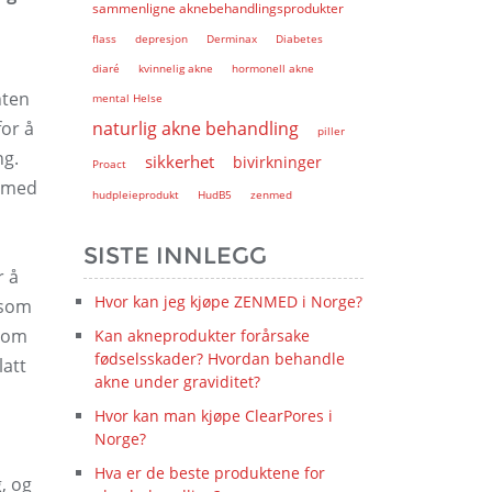
sammenligne aknebehandlingsprodukter
flass
depresjon
Derminax
Diabetes
diaré
kvinnelig akne
hormonell akne
nten
mental Helse
for å
naturlig akne behandling
piller
ng.
sikkerhet
bivirkninger
Proact
r med
hudpleieprodukt
HudB5
zenmed
SISTE INNLEGG
r å
Hvor kan jeg kjøpe ZENMED i Norge?
 som
 som
Kan akneprodukter forårsake
fødselsskader? Hvordan behandle
latt
akne under graviditet?
Hvor kan man kjøpe ClearPores i
Norge?
Hva er de beste produktene for
, og