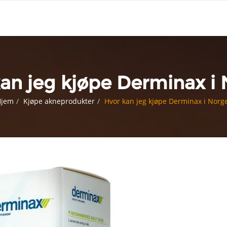
an jeg kjøpe Derminax i
Hjem
Kjøpe akneprodukter
Hvor kan jeg kjøpe Derminax i Norg