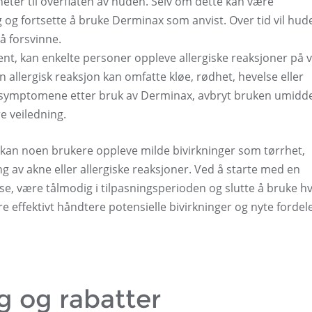
eter til overflaten av huden. Selv om dette kan være
g og fortsette å bruke Derminax som anvist. Over tid vil hud
 å forsvinne.
ent, kan enkelte personer oppleve allergiske reaksjoner på v
allergisk reaksjon kan omfatte kløe, rødhet, hevelse eller
e symptomene etter bruk av Derminax, avbryt bruken umidd
e veiledning.
kan noen brukere oppleve milde bivirkninger som tørrhet,
ing av akne eller allergiske reaksjoner. Ved å starte med en
se, være tålmodig i tilpasningsperioden og slutte å bruke hv
e effektivt håndtere potensielle bivirkninger og nyte fordel
 og rabatter