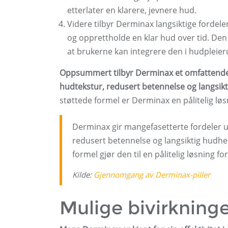
etterlater en klarere, jevnere hud.
Videre tilbyr Derminax langsiktige fordele
og opprettholde en klar hud over tid. Den 
at brukerne kan integrere den i hudpleierut
Oppsummert tilbyr Derminax et omfattende u
hudtekstur, redusert betennelse og langsikt
støttede formel er Derminax en pålitelig lø
Derminax gir mangefasetterte fordeler u
redusert betennelse og langsiktig hudhel
formel gjør den til en pålitelig løsning 
Kilde:
Gjennomgang av Derminax-piller
Mulige bivirkning