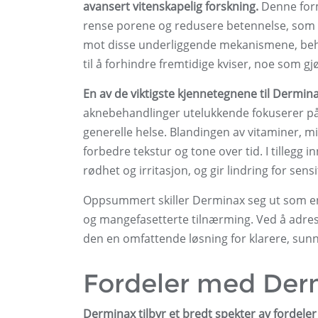
avansert vitenskapelig forskning.
Denne form
rense porene og redusere betennelse, som al
mot disse underliggende mekanismene, beh
til å forhindre fremtidige kviser, noe som gj
En av de viktigste kjennetegnene til Derminax 
aknebehandlinger utelukkende fokuserer på
generelle helse. Blandingen av vitaminer, min
forbedre tekstur og tone over tid. I tillegg
rødhet og irritasjon, og gir lindring for sensi
Oppsummert skiller Derminax seg ut som en 
og mangefasetterte tilnærming. Ved å adress
den en omfattende løsning for klarere, sun
Fordeler med Der
Derminax tilbyr et bredt spekter av fordeler