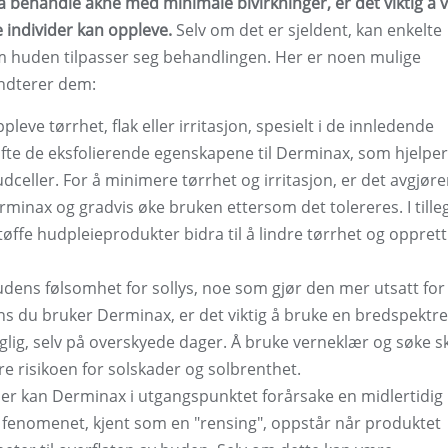
i å behandle akne med minimale bivirkninger, er det viktig å
 individer kan oppleve.
Selv om det er sjeldent, kan enkelte
m huden tilpasser seg behandlingen. Her er noen mulige
ndterer dem:
eve tørrhet, flak eller irritasjon, spesielt i de innledende
fte de eksfolierende egenskapene til Derminax, som hjelper 
dceller. For å minimere tørrhet og irritasjon, er det avgjør
minax og gradvis øke bruken ettersom det tolereres. I tille
øffe hudpleieprodukter bidra til å lindre tørrhet og oppret
ens følsomhet for sollys, noe som gjør den mer utsatt for
s du bruker Derminax, er det viktig å bruke en bredspektre
glig, selv på overskyede dager. Å bruke verneklær og søke s
re risikoen for solskader og solbrenthet.
eller kan Derminax i utgangspunktet forårsake en midlertidig
e fenomenet, kjent som en "rensing", oppstår når produktet