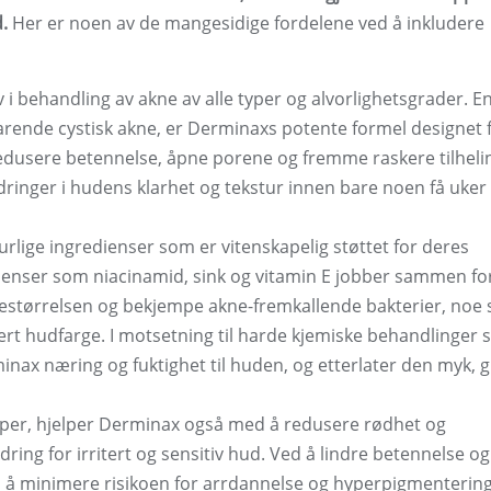
.
Her er noen av de mangesidige fordelene ved å inkludere
 i behandling av akne av alle typer og alvorlighetsgrader. E
varende cystisk akne, er Derminaxs potente formel designet 
 redusere betennelse, åpne porene og fremme raskere tilheli
ringer i hudens klarhet og tekstur innen bare noen få uke
lige ingredienser som er vitenskapelig støttet for deres
edienser som niacinamid, sink og vitamin E jobber sammen fo
estørrelsen og bekjempe akne-fremkallende bakterier, noe
sert hudfarge. I motsetning til harde kjemiske behandlinger
minax næring og fuktighet til huden, og etterlater den myk, g
kaper, hjelper Derminax også med å redusere rødhet og
ring for irritert og sensitiv hud. Ved å lindre betennelse og
å minimere risikoen for arrdannelse og hyperpigmentering