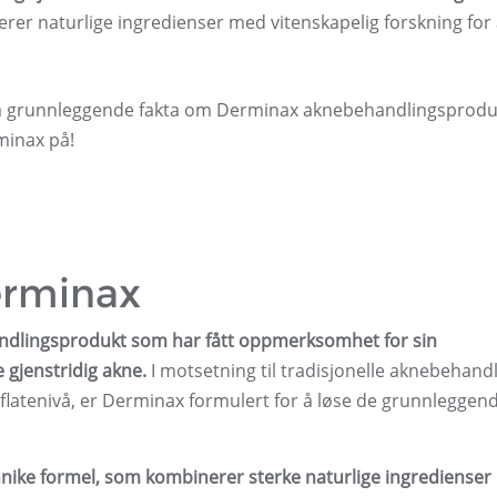
er naturlige ingredienser med vitenskapelig forskning for 
å grunnleggende fakta om Derminax aknebehandlingsprodu
minax på!
erminax
ndlingsprodukt som har fått oppmerksomhet for sin
 gjenstridig akne.
I motsetning til tradisjonelle aknebehand
latenivå, er Derminax formulert for å løse de grunnleggen
s unike formel, som kombinerer sterke naturlige ingrediense