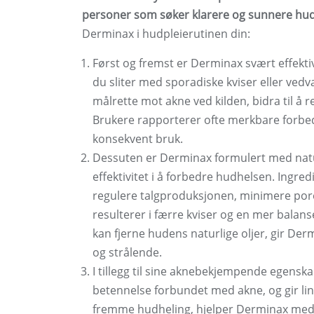
personer som søker klarere og sunnere hud
Derminax i hudpleierutinen din:
Først og fremst er Derminax svært effektiv
du sliter med sporadiske kviser eller ved
målrette mot akne ved kilden, bidra til å
Brukere rapporterer ofte merkbare forbed
konsekvent bruk.
Dessuten er Derminax formulert med natur
effektivitet i å forbedre hudhelsen. Ingr
regulere talgproduksjonen, minimere por
resulterer i færre kviser og en mer balan
kan fjerne hudens naturlige oljer, gir Der
og strålende.
I tillegg til sine aknebekjempende egens
betennelse forbundet med akne, og gir lind
fremme hudheling, hjelper Derminax med 