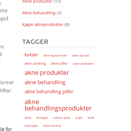
Akne produkter
(13)
,
ette
Akne behandling
(3)
også
Kjøpe akneprodukter
(8)
TAGGER
ns
å
kviser
akne og kosthold
akne og mat
r
akne piller
akne utvikling
akne produkter
akne produkter
akne behandling
formel
tilbyr
akne behandling piller
akne
behandlingsprodukter
Akne
Acnegen
voksen akne
angst
kreft
clearogen
klare porene
lg for