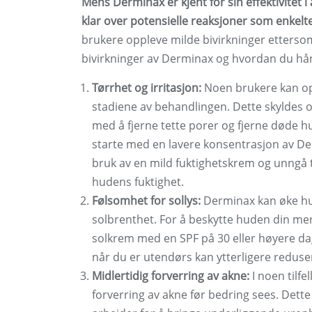
Mens Derminax er kjent for sin effektivitet 
klar over potensielle reaksjoner som enkelte
brukere oppleve milde bivirkninger etterso
bivirkninger av Derminax og hvordan du hå
Tørrhet og irritasjon:
Noen brukere kan oppl
stadiene av behandlingen. Dette skyldes o
med å fjerne tette porer og fjerne døde hu
starte med en lavere konsentrasjon av Der
bruk av en mild fuktighetskrem og unngå t
hudens fuktighet.
Følsomhet for sollys:
Derminax kan øke hud
solbrenthet. For å beskytte huden din men
solkrem med en SPF på 30 eller høyere da
når du er utendørs kan ytterligere reduse
Midlertidig forverring av akne:
I noen tilf
forverring av akne før bedring sees. Dett