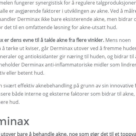
elen fungerer synergistisk for å regulere talgproduksjonen
le er avgjørende faktorer i utviklingen av akne. Ved å målr
andler Derminax ikke bare eksisterende akne, men bidrar 
ør det til en omfattende løsning for akne-utsatt hud.
er dens evne til å takle akne fra flere vinkler.
Mens noen
 å tørke ut kviser, går Derminax utover ved å fremme hude
eraler og antioksidanter gir næring til huden, og bidrar til 
 inneholder Derminax anti-inflammatoriske midler som lindre
tiv eller betent hud.
svært effektiv aknebehandling på grunn av sin innovative 
ere både interne og eksterne faktorer som bidrar til akne, 
nere hud.
minax
 utover bare å behandle akne, noe som gjør det til et toppva