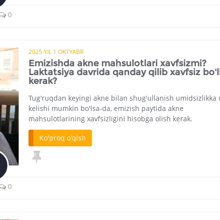
0
2025 YIL 1 OKTYABR
Emizishda akne mahsulotlari xavfsizmi?
Laktatsiya davrida qanday qilib xavfsiz bo'l
kerak?
Tug'ruqdan keyingi akne bilan shug'ullanish umidsizlikka 
kelishi mumkin bo'lsa-da, emizish paytida akne
mahsulotlarining xavfsizligini hisobga olish kerak.
Ko'proq o'qish
0