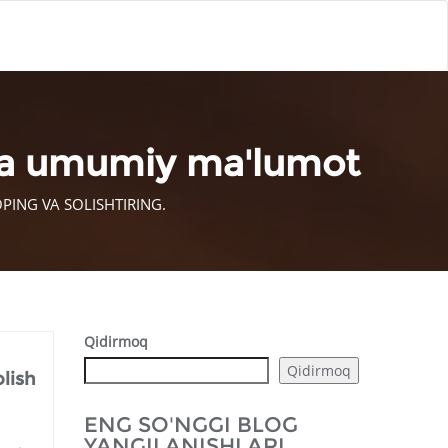
ida umumiy ma'lumot
ING VA SOLISHTIRING.
Qidirmoq
Qidirmoq
lish
ENG SO'NGGI BLOG
YANGILANISHLARI