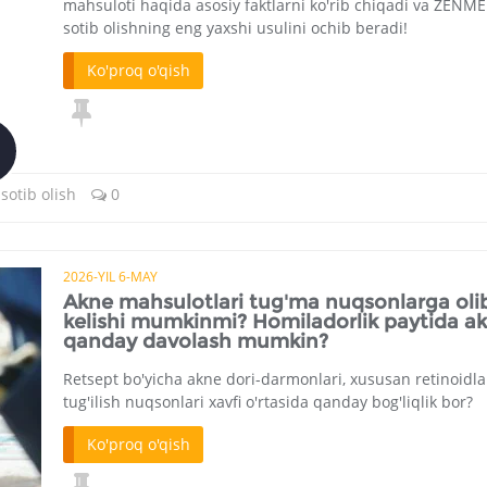
mahsuloti haqida asosiy faktlarni ko'rib chiqadi va ZENM
sotib olishning eng yaxshi usulini ochib beradi!
Ko'proq o'qish
sotib olish
0
2026-YIL 6-MAY
Akne mahsulotlari tug'ma nuqsonlarga oli
kelishi mumkinmi? Homiladorlik paytida a
qanday davolash mumkin?
Retsept bo'yicha akne dori-darmonlari, xususan retinoidla
tug'ilish nuqsonlari xavfi o'rtasida qanday bog'liqlik bor?
Ko'proq o'qish