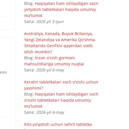
Blog:
Haqiqatan ham ishlaydigan vazn
yo'qotish tabletkalari haqida umumiy
ma'lumot
Sana:
2026 yil 3 iyun
Avstraliya, Kanada, Buyuk Britaniya,
Yangi Zelandiya va Amerika Qo'shma
Shtatlarida GenFXni qayerdan sotib
olish mumkin?
Blog:
Inson o'sish gormoni
mahsulotlariga umumiy nuqtai
Sana:
2026-yil 6-may
ores
Keratin tabletkalari soch o'sishi uchun
yaxshimi?
Blog:
Haqiqatan ham ishlaydigan soch
o'sishi tabletkalari haqida umumiy
ma'lumot
Sana:
2026-yil 6-may
Kilo yo'qotish uchun sehrli tabletka