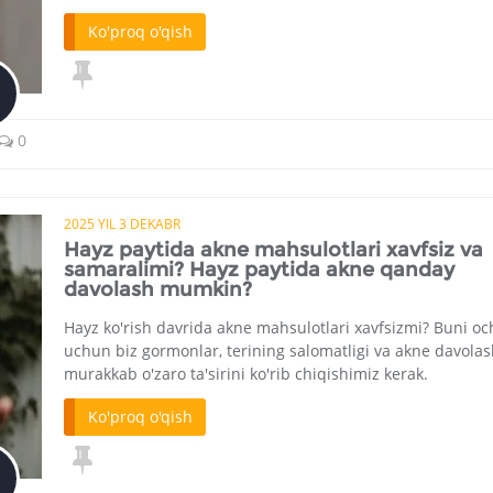
Ko'proq o'qish
0
2025 YIL 3 DEKABR
Hayz paytida akne mahsulotlari xavfsiz va
samaralimi? Hayz paytida akne qanday
davolash mumkin?
Hayz ko'rish davrida akne mahsulotlari xavfsizmi? Buni oc
uchun biz gormonlar, terining salomatligi va akne davola
murakkab o'zaro ta'sirini ko'rib chiqishimiz kerak.
Ko'proq o'qish