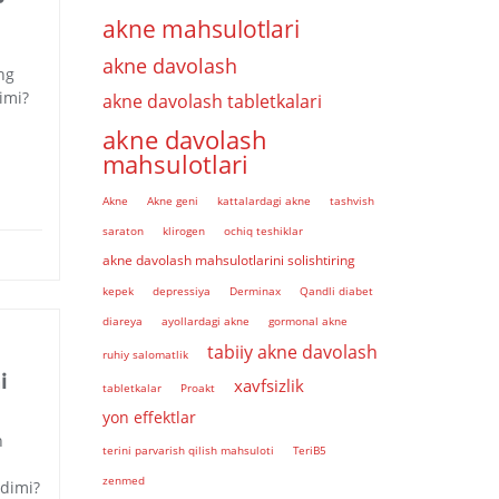
akne mahsulotlari
akne davolash
ing
imi?
akne davolash tabletkalari
akne davolash
mahsulotlari
Akne
Akne geni
kattalardagi akne
tashvish
saraton
klirogen
ochiq teshiklar
akne davolash mahsulotlarini solishtiring
kepek
depressiya
Derminax
Qandli diabet
diareya
ayollardagi akne
gormonal akne
tabiiy akne davolash
ruhiy salomatlik
i
xavfsizlik
tabletkalar
Proakt
yon effektlar
n
terini parvarish qilish mahsuloti
TeriB5
zenmed
adimi?