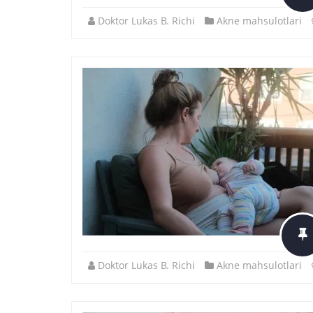
Doktor Lukas B. Richi
Akne mahsulotlari
Doktor Lukas B. Richi
Akne mahsulotlari