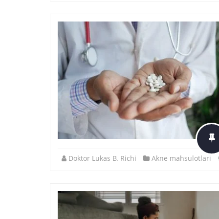
Doktor Lukas B. Richi
Akne mahsulotlari