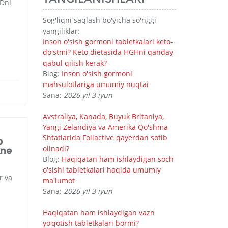
EDni
Sog'liqni saqlash bo'yicha so'nggi
yangiliklar:
Inson o'sish gormoni tabletkalari keto-
do'stmi? Keto dietasida HGHni qanday
qabul qilish kerak?
Blog:
Inson o'sish gormoni
mahsulotlariga umumiy nuqtai
Sana:
2026 yil 3 iyun
Avstraliya, Kanada, Buyuk Britaniya,
Yangi Zelandiya va Amerika Qo'shma
Shtatlarida Foliactive qayerdan sotib
b
olinadi?
kne
Blog:
Haqiqatan ham ishlaydigan soch
o'sishi tabletkalari haqida umumiy
r va
ma'lumot
Sana:
2026 yil 3 iyun
Haqiqatan ham ishlaydigan vazn
yo'qotish tabletkalari bormi?