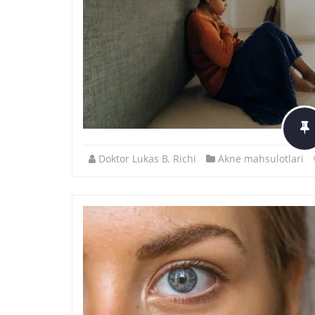
Doktor Lukas B. Richi
Akne mahsulotlari