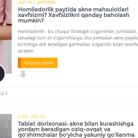
2025 YIL 3 SENTYABR
Homiladorlik paytida akne mahsulotlari
xavfsizmi? Xavfsizlikni qanday baholash
mumkin?
Homiladorlik - bu chuqur fiziologik o'zgarishlar, jumladan,
tanadagi turli xil o'zgarishlarga, shu jumladan akne paydo
bo'lishiga olib keladigan gormonlar o'zgarishi bilan tavsif
jarayon.
Ko'proq o'qish
0
2 IYUL, 2025 YIL
Tabiat dorixonasi: akne bilan kurashishga
yordam beradigan oziq-ovqat va
qo'shimchalar bo'yicha yakuniy qo'llanma