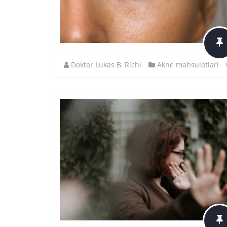
Doktor Lukas B. Richi
Akne mahsulotlari