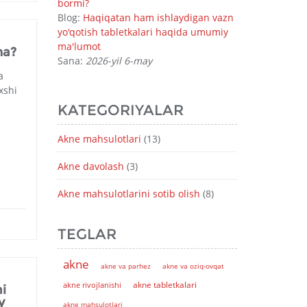
bormi?
Blog:
Haqiqatan ham ishlaydigan vazn
yo'qotish tabletkalari haqida umumiy
ma'lumot
ma?
Sana:
2026-yil 6-may
a
xshi
KATEGORIYALAR
Akne mahsulotlari
(13)
Akne davolash
(3)
Akne mahsulotlarini sotib olish
(8)
TEGLAR
akne
akne va parhez
akne va oziq-ovqat
akne tabletkalari
akne rivojlanishi
i
y
akne mahsulotlari