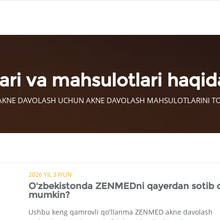
lari va mahsulotlari haq
 AKNE DAVOLASH UCHUN AKNE DAVOLASH MAHSULOTLARINI TOP
2026 YIL 3 IYUN
O'zbekistonda ZENMEDni qayerdan sotib o
mumkin?
Ushbu keng qamrovli qo'llanma ZENMED akne davolash