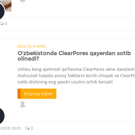
0
2026-YIL 8-APREL
O'zbekistonda ClearPores qayerdan sotib
olinadi?
Ushbu keng qamrovli qo'llanma ClearPores akne davolash
mahsuloti haqida asosiy faktlarni ko'rib chiqadi va ClearP
sotib olishning eng yaxshi usulini ochib beradi!
Ko'proq o'qish
sotib olish
0