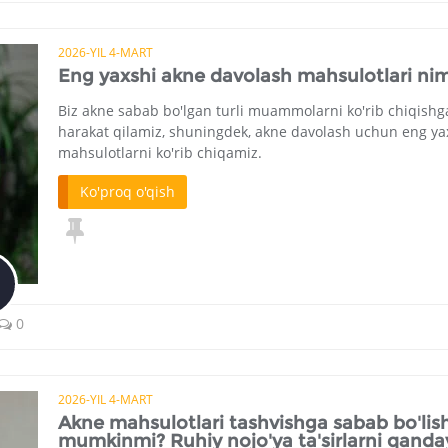
2026-YIL 4-MART
Eng yaxshi akne davolash mahsulotlari ni
Biz akne sabab bo'lgan turli muammolarni ko'rib chiqishg
harakat qilamiz, shuningdek, akne davolash uchun eng ya
mahsulotlarni ko'rib chiqamiz.
Ko'proq o'qish
0
2026-YIL 4-MART
Akne mahsulotlari tashvishga sabab bo'lish
mumkinmi? Ruhiy nojo'ya ta'sirlarni qanda