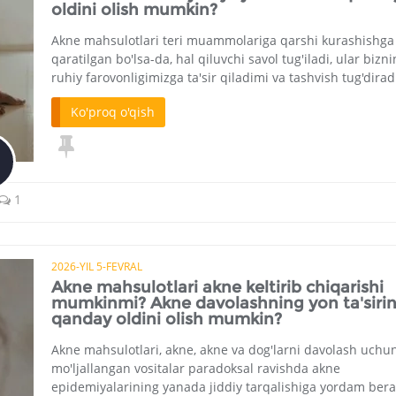
oldini olish mumkin?
Akne mahsulotlari teri muammolariga qarshi kurashishga
qaratilgan bo'lsa-da, hal qiluvchi savol tug'iladi, ular bizn
ruhiy farovonligimizga ta'sir qiladimi va tashvish tug'dirad
Ko'proq o'qish
1
2026-YIL 5-FEVRAL
Akne mahsulotlari akne keltirib chiqarishi
mumkinmi? Akne davolashning yon ta'sirin
qanday oldini olish mumkin?
Akne mahsulotlari, akne, akne va dog'larni davolash uchu
mo'ljallangan vositalar paradoksal ravishda akne
epidemiyalarining yanada jiddiy tarqalishiga yordam ber