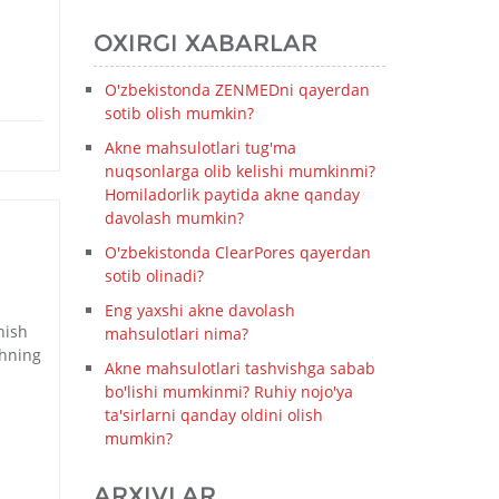
OXIRGI XABARLAR
O'zbekistonda ZENMEDni qayerdan
sotib olish mumkin?
Akne mahsulotlari tug'ma
nuqsonlarga olib kelishi mumkinmi?
Homiladorlik paytida akne qanday
davolash mumkin?
O'zbekistonda ClearPores qayerdan
sotib olinadi?
Eng yaxshi akne davolash
hish
mahsulotlari nima?
shning
Akne mahsulotlari tashvishga sabab
bo'lishi mumkinmi? Ruhiy nojo'ya
ta'sirlarni qanday oldini olish
mumkin?
ARXIVLAR