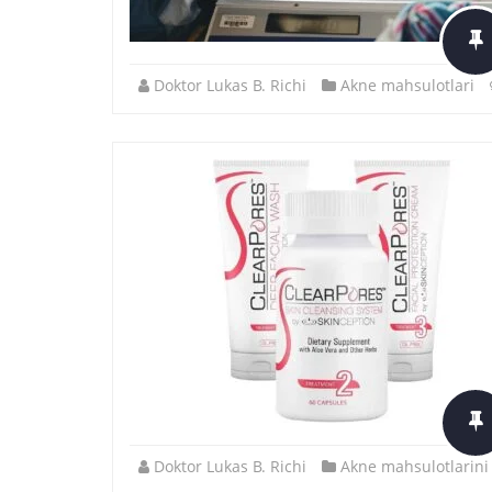
Doktor Lukas B. Richi
Akne mahsulotlari
Doktor Lukas B. Richi
Akne mahsulotlarini 