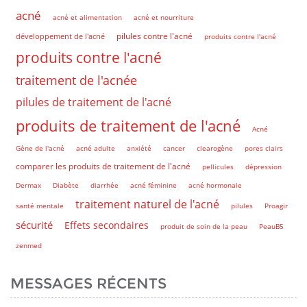
acné
acné et alimentation
acné et nourriture
pilules contre l'acné
développement de l'acné
produits contre l'acné
produits contre l'acné
traitement de l'acnée
pilules de traitement de l'acné
produits de traitement de l'acné
Acné
Gène de l'acné
acné adulte
anxiété
cancer
clearogène
pores clairs
comparer les produits de traitement de l'acné
pellicules
dépression
Dermax
Diabète
diarrhée
acné féminine
acné hormonale
traitement naturel de l'acné
santé mentale
pilules
Proagir
sécurité
Effets secondaires
produit de soin de la peau
PeauB5
zenmed
MESSAGES RÉCENTS