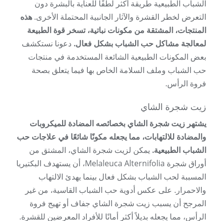
الشباب الطبيعية طريقة أكثر لطفًا للعناية بالبشرة دون
التعرض لخطر القشرة والآثار الجانبية المحتملة الأخرى.
هذه
المنتجات، المشتقة من مكونات نباتية، تسخر قوة الطبيعة
لمعالجة مشاكل حب الشباب بشكل فعال.
دعونا نستكشف
بعض المكونات الطبيعية الشائعة المستخدمة في منتجات
حب الشباب وملف السلامة الخاص بها فيما يتعلق بصحة
فروة الرأس.
زيت شجرة الشاي
يشتهر زيت شجرة الشاي بخصائصه المضادة للميكروبات
والمضادة للالتهابات، مما يجعله مكونًا شائعًا في علاجات حب
الشباب الطبيعية.
يمكن لزيت شجرة الشاي، المشتق من
أوراق شجرة Melaleuca Alternifolia، أن يستهدف البكتيريا
المسببة لحب الشباب بشكل فعال بينما يهدئ الالتهاب
والاحمرار. على عكس أدوية حب الشباب القاسية، من غير
المرجح أن يسبب زيت شجرة الشاي جفاف أو تهيج فروة
الرأس، مما يجعله بديلاً أكثر أمانًا للأفراد المعرضين للقشرة.