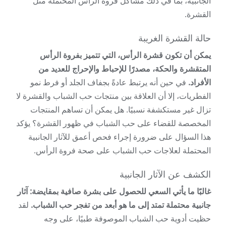
الجانبية، بما في ذلك مشاكل فروة الرأس المحتملة مثل
القشرة.
حالة القشرة الغريبة
يمكن أن تكون قشرة الرأس، التي تتميز بفروة الرأس
المتقشرة والحكة، مصدرًا للإحباط والإحراج للعديد من
الأفراد.
في حين أنه يرتبط عادةً بجفاف الجلد أو فرط نمو
الفطريات، إلا أن العلاقة بين منتجات حب الشباب والقشرة لا
تزال غير مستكشفة نسبيًا. هل يمكن أن تساهم المنتجات
المخصصة للقضاء على حب الشباب في ظهور القشرة؟ يؤكد
هذا السؤال على ضرورة إجراء فحص أعمق للآثار الجانبية
المحتملة لعلاجات حب الشباب على صحة فروة الرأس.
الكشف عن الآثار الجانبية
غالبًا ما يأتي السعي للحصول على بشرة صافية بمقايضة: آثار
جانبية محتملة تمتد إلى ما هو أبعد من تفجر حب الشباب.
لقد
حظيت أدوية حب الشباب الموصوفة طبيًا، على وجه