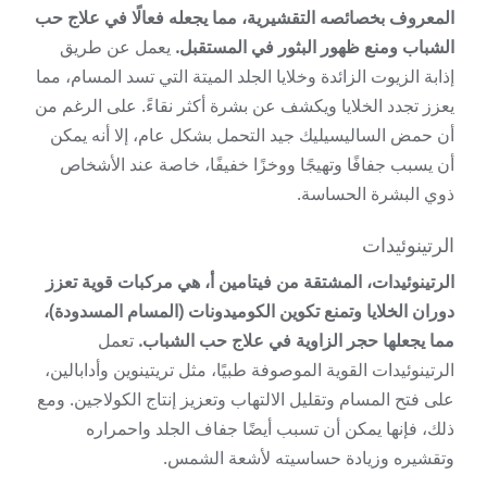
المعروف بخصائصه التقشيرية، مما يجعله فعالًا في علاج حب
الشباب ومنع ظهور البثور في المستقبل.
يعمل عن طريق
إذابة الزيوت الزائدة وخلايا الجلد الميتة التي تسد المسام، مما
يعزز تجدد الخلايا ويكشف عن بشرة أكثر نقاءً. على الرغم من
أن حمض الساليسيليك جيد التحمل بشكل عام، إلا أنه يمكن
أن يسبب جفافًا وتهيجًا ووخزًا خفيفًا، خاصة عند الأشخاص
ذوي البشرة الحساسة.
الرتينوئيدات
الرتينوئيدات، المشتقة من فيتامين أ، هي مركبات قوية تعزز
دوران الخلايا وتمنع تكوين الكوميدونات (المسام المسدودة)،
مما يجعلها حجر الزاوية في علاج حب الشباب.
تعمل
الرتينوئيدات القوية الموصوفة طبيًا، مثل تريتينوين وأدابالين،
على فتح المسام وتقليل الالتهاب وتعزيز إنتاج الكولاجين. ومع
ذلك، فإنها يمكن أن تسبب أيضًا جفاف الجلد واحمراره
وتقشيره وزيادة حساسيته لأشعة الشمس.