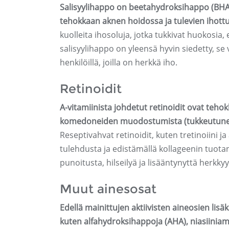
Salisyylihappo on beetahydroksihappo (BHA),
tehokkaan aknen hoidossa ja tulevien ihott
kuolleita ihosoluja, jotka tukkivat huokosia
salisyylihappo on yleensä hyvin siedetty, se v
henkilöillä, joilla on herkkä iho.
Retinoidit
A-vitamiinista johdetut retinoidit ovat tehok
komedoneiden muodostumista (tukkeutuneita
Reseptivahvat retinoidit, kuten tretinoiini 
tulehdusta ja edistämällä kollageenin tuota
punoitusta, hilseilyä ja lisääntynyttä herkky
Muut ainesosat
Edellä mainittujen aktiivisten aineosien lisä
kuten alfahydroksihappoja (AHA), niasiiniamid