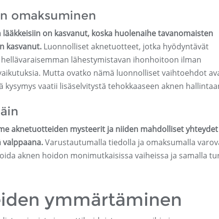
jen omaksuminen
n lääkkeisiin on kasvanut, koska huolenaihe tavanomaisten
on kasvanut.
Luonnolliset aknetuotteet, jotka hyödyntävät
at hellävaraisemman lähestymistavan ihonhoitoon ilman
ivuvaikutuksia. Mutta ovatko nämä luonnolliset vaihtoehdot av
 kysymys vaatii lisäselvitystä tehokkaaseen aknen hallintaa
äin
e aknetuotteiden mysteerit ja niiden mahdolliset yhteydet
ä valppaana.
Varustautumalla tiedolla ja omaksumalla varov
ida aknen hoidon monimutkaisissa vaiheissa ja samalla tu
eiden ymmärtäminen