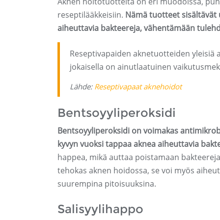
Aknen hoitotuotteita on eri muodoissa, puhd
reseptilääkkeisiin.
Nämä tuotteet sisältävät 
aiheuttavia bakteereja, vähentämään tuleh
Reseptivapaiden aknetuotteiden yleisiä ain
jokaisella on ainutlaatuinen vaikutusme
Lähde:
Reseptivapaat aknehoidot
Bentsoyyliperoksidi
Bentsoyyliperoksidi on voimakas antimikrobi
kyvyn vuoksi tappaa aknea aiheuttavia bakte
happea, mikä auttaa poistamaan bakteereja 
tehokas aknen hoidossa, se voi myös aiheutta
suurempina pitoisuuksina.
Salisyylihappo