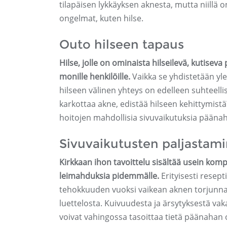
tilapäisen lykkäyksen aknesta, mutta niillä
ongelmat, kuten hilse.
Outo hilseen tapaus
Hilse, jolle on ominaista hilseilevä, kutis
monille henkilöille.
Vaikka se yhdistetään yle
hilseen välinen yhteys on edelleen suhteelli
karkottaa akne, edistää hilseen kehittymis
hoitojen mahdollisia sivuvaikutuksia pääna
Sivuvaikutusten paljastam
Kirkkaan ihon tavoittelu sisältää usein kom
leimahduksia pidemmälle.
Erityisesti resep
tehokkuuden vuoksi vaikean aknen torjunna
luettelosta. Kuivuudesta ja ärsytyksestä va
voivat vahingossa tasoittaa tietä päänahan o