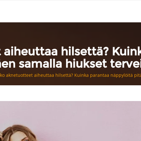
 aiheuttaa hilsettä? Kuin
äen samalla hiukset terve
tko aknetuotteet aiheuttaa hilsettä? Kuinka parantaa näppylöitä pit