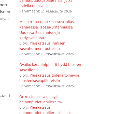
painonpudotuspillereistä, jotka
knen
todella toimivat
Päivämäärä:
3. kesäkuuta 2026
lseen.
oivat
Mistä ostaa GenFX:ää Australiassa,
n
Kanadassa, Isossa-Britanniassa,
Uudessa-Seelannissa ja
Yhdysvalloissa?
Blogi:
Yleiskatsaus ihmisen
kasvuhormonituotteista
Päivämäärä:
6. toukokuuta 2026
Ovatko keratiinipillerit hyviä hiusten
kasvulle?
Blogi:
Yleiskatsaus todella toimiviin
hiustenkasvupillereisiin
Päivämäärä:
6. toukokuuta 2026
aasti
Onko olemassa maagisia
painonpudotuspillereitä?
Blogi:
Yleiskatsaus
painonpudotuspillereistä, jotka