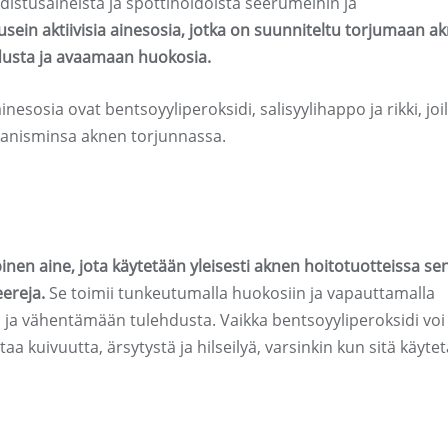
istusaineista ja spottihoidoista seerumeihin ja
usein aktiivisia ainesosia, jotka on suunniteltu torjumaan a
dusta ja avaamaan huokosia.
esosia ovat bentsoyyliperoksidi, salisyylihappo ja rikki, joil
kanisminsa aknen torjunnassa.
nen aine, jota käytetään yleisesti aknen hoitotuotteissa se
ereja.
Se toimii tunkeutumalla huokosiin ja vapauttamalla
ja vähentämään tulehdusta. Vaikka bentsoyyliperoksidi voi 
a kuivuutta, ärsytystä ja hilseilyä, varsinkin kun sitä käyte