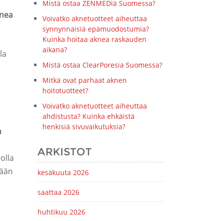
Mistä ostaa ZENMEDiä Suomessa?
knea
Voivatko aknetuotteet aiheuttaa
synnynnäisiä epämuodostumia?
Kuinka hoitaa aknea raskauden
aikana?
la
Mistä ostaa ClearPoresia Suomessa?
Mitkä ovat parhaat aknen
hoitotuotteet?
Voivatko aknetuotteet aiheuttaa
ahdistusta? Kuinka ehkäistä
henkisiä sivuvaikutuksia?
n
ARKISTOT
olla
tään
kesäkuuta 2026
saattaa 2026
huhtikuu 2026