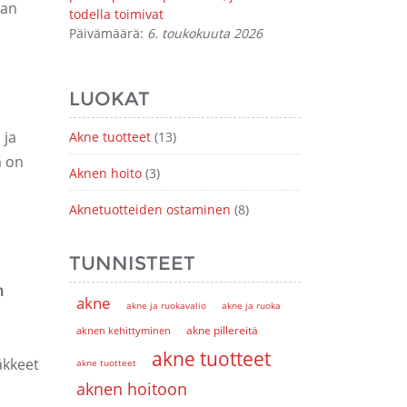
han
todella toimivat
Päivämäärä:
6. toukokuuta 2026
LUOKAT
 ja
Akne tuotteet
(13)
a on
Aknen hoito
(3)
Aknetuotteiden ostaminen
(8)
TUNNISTEET
n
akne
akne ja ruokavalio
akne ja ruoka
akne pillereitä
aknen kehittyminen
akne tuotteet
äkkeet
akne tuotteet
aknen hoitoon