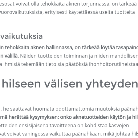
sosat voivat olla tehokkaita aknen torjunnassa, on tärkeää 
vuorovaikutuksista, erityisesti käytettäessä useita tuotteita
uvaikutuksia
äin tehokkaita aknen hallinnassa, on tärkeää löytää tasapain
 välillä.
Näiden tuotteiden toiminnan ja niiden mahdollise
ihmisiä tekemään tietoisia päätöksiä ihonhoitorutiineistaa
 hilseen välisen yhteyde
sa, he saattavat huomata odottamattomia muutoksia pääna
mä herättää kysymyksen: onko aknetuotteiden käytön ja hi
tteiden ensisijaisena tavoitteena on kohdistaa kasvojen
vat voivat vahingossa vaikuttaa päänahkaan, mikä johtaa hi