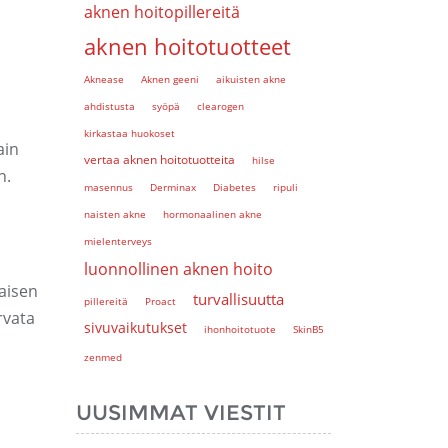
aknen hoitopillereitä
aknen hoitotuotteet
Aknease
Aknen geeni
aikuisten akne
ahdistusta
syöpä
clearogen
kirkastaa huokoset
ain
vertaa aknen hoitotuotteita
hilse
n.
masennus
Derminax
Diabetes
ripuli
naisten akne
hormonaalinen akne
mielenterveys
luonnollinen aknen hoito
aisen
turvallisuutta
pillereitä
Proact
rvata
sivuvaikutukset
ihonhoitotuote
SkinB5
zenmed
UUSIMMAT VIESTIT