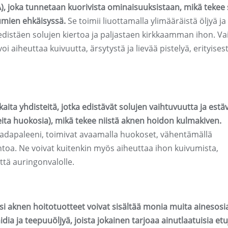
 joka tunnetaan kuorivista ominaisuuksistaan, mikä tekee s
umien ehkäisyssä.
Se toimii liuottamalla ylimääräistä öljyä ja
, edistäen solujen kiertoa ja paljastaen kirkkaamman ihon. Va
oi aiheuttaa kuivuutta, ärsytystä ja lievää pistelyä, erityisest
kaita yhdisteitä, jotka edistävät solujen vaihtuvuutta ja estä
 huokosia), mikä tekee niistä aknen hoidon kulmakiven.
ja adapaleeni, toimivat avaamalla huokoset, vähentämällä
ntoa. Ne voivat kuitenkin myös aiheuttaa ihon kuivumista,
yttä auringonvalolle.
ksi aknen hoitotuotteet voivat sisältää monia muita ainesosi
ia ja teepuuöljyä, joista jokainen tarjoaa ainutlaatuisia etu