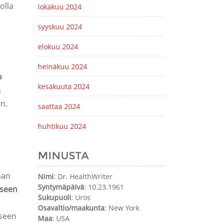
olla
lokakuu 2024
syyskuu 2024
elokuu 2024
heinäkuu 2024
o
kesäkuuta 2024
n
n.
saattaa 2024
huhtikuu 2024
n
MINUSTA
han
Nimi
: Dr. HealthWriter
Syntymäpäivä
: 10.23.1961
lseen
Sukupuoli
: Uros
Osavaltio/maakunta
: New York
lseen
Maa
: USA