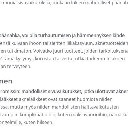
 on monia sivuvaikutuksia, mukaan lukien mahdolliset pääna
eva päänahka, voi olla turhautumisen ja hämmennyksen lähde
ensä kuivaan ihoon tai sienten liikakasvuun, aknetuotteiden
sen tutkimaton. Voivatko juuri tuotteet, joiden tarkoituksen
tä? Tämä kysymys korostaa tarvetta tutkia tarkemmin aknen
han terveyteen.
inen
promissin: mahdolliset sivuvaikutukset, jotka ulottuvat akne
tilääkkeet aknelääkkeet ovat saaneet huomiota niiden
ssa, mutta myös niiden mahdollisten haittavaikutusten
kavampiin komplikaatioihin, kuten maksavaurioihin, nämä lä
ngelmille, kuten hilseen.