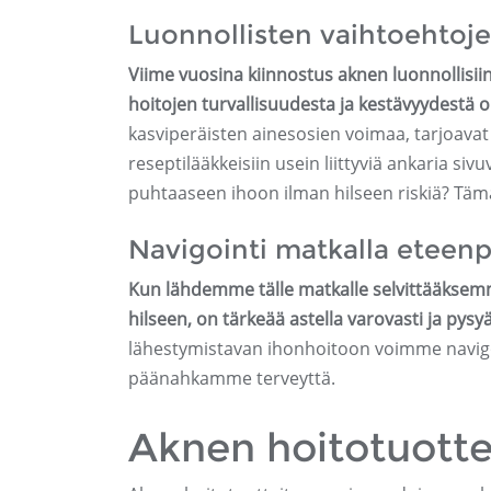
Luonnollisten vaihtoehto
Viime vuosina kiinnostus aknen luonnollisii
hoitojen turvallisuudesta ja kestävyydestä 
kasviperäisten ainesosien voimaa, tarjoav
reseptilääkkeisiin usein liittyviä ankaria s
puhtaaseen ihoon ilman hilseen riskiä? Tämä
Navigointi matkalla eteenp
Kun lähdemme tälle matkalle selvittääksemm
hilseen, on tärkeää astella varovasti ja pysy
lähestymistavan ihonhoitoon voimme navigo
päänahkamme terveyttä.
Aknen hoitotuott