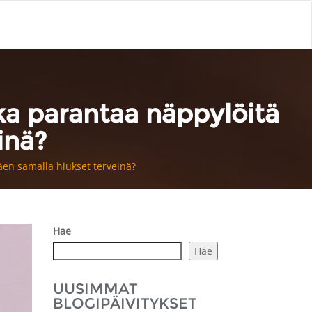
ka parantaa näppylöitä
inä?
äen samalla hiukset terveinä?
Hae
Hae
UUSIMMAT
BLOGIPÄIVITYKSET