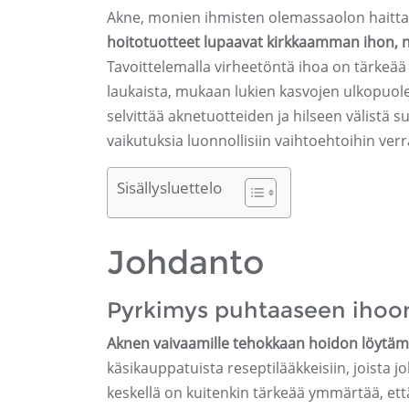
Akne, monien ihmisten olemassaolon haitta, 
hoitotuotteet lupaavat kirkkaamman ihon, ne
Tavoittelemalla virheetöntä ihoa on tärkeää
laukaista, mukaan lukien kasvojen ulkopuole
selvittää aknetuotteiden ja hilseen välistä 
vaikutuksia luonnollisiin vaihtoehtoihin ver
Sisällysluettelo
Johdanto
Pyrkimys puhtaaseen ihoo
Aknen vaivaamille tehokkaan hoidon löytämi
käsikauppatuista reseptilääkkeisiin, joista 
keskellä on kuitenkin tärkeää ymmärtää, että 