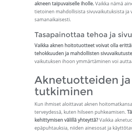
akneen taipuvaiselle iholle.
Vaikka nämä aine
tietoinen mahdollisista sivuvaikutuksista ja 
samanaikaisesti.
Tasapainottaa tehoa ja siv
Vaikka aknen hoitotuotteet voivat olla eritt
tehokkuuden ja mahdollisten sivuvaikutusten
vaikutuksen ihoon ymmärtäminen voi auttaa 
Aknetuotteiden ja
tutkiminen
Kun ihmiset aloittavat aknen hoitomatkan
terveydessä, kuten hilseen puhkeamisen.
Tä
kehittymisen välillä yhteyttä?
Vaikka aknetuo
epäpuhtauksia, niiden ainesosat ja käyttöta