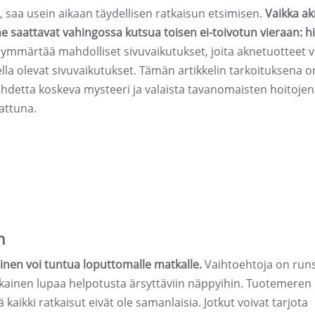
saa usein aikaan täydellisen ratkaisun etsimisen.
Vaikka a
 saattavat vahingossa kutsua toisen ei-toivotun vieraan: hi
 ymmärtää mahdolliset sivuvaikutukset, joita aknetuotteet v
lla olevat sivuvaikutukset. Tämän artikkelin tarkoituksena o
suhdetta koskeva mysteeri ja valaista tavanomaisten hoitojen
rattuna.
n
nen voi tuntua loputtomalle matkalle.
Vaihtoehtoja on runs
jokainen lupaa helpotusta ärsyttäviin näppyihin. Tuotemeren
kaikki ratkaisut eivät ole samanlaisia. Jotkut voivat tarjota