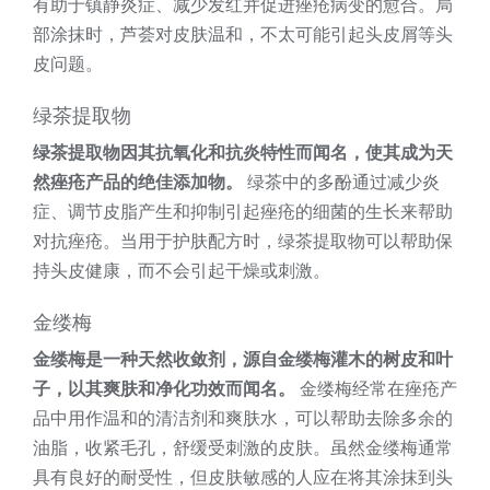
有助于镇静炎症、减少发红并促进痤疮病变的愈合。局
部涂抹时，芦荟对皮肤温和，不太可能引起头皮屑等头
皮问题。
绿茶提取物
绿茶提取物因其抗氧化和抗炎特性而闻名，使其成为天
然痤疮产品的绝佳添加物。
绿茶中的多酚通过减少炎
症、调节皮脂产生和抑制引起痤疮的细菌的生长来帮助
对抗痤疮。当用于护肤配方时，绿茶提取物可以帮助保
持头皮健康，而不会引起干燥或刺激。
金缕梅
金缕梅是一种天然收敛剂，源自金缕梅灌木的树皮和叶
子，以其爽肤和净化功效而闻名。
金缕梅经常在痤疮产
品中用作温和的清洁剂和爽肤水，可以帮助去除多余的
油脂，收紧毛孔，舒缓受刺激的皮肤。虽然金缕梅通常
具有良好的耐受性，但皮肤敏感的人应在将其涂抹到头