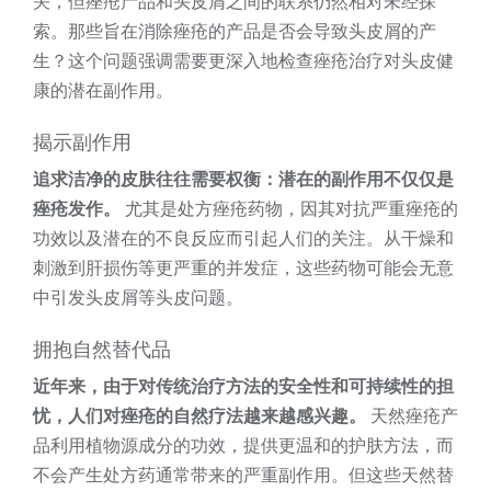
关，但痤疮产品和头皮屑之间的联系仍然相对未经探
索。那些旨在消除痤疮的产品是否会导致头皮屑的产
生？这个问题强调需要更深入地检查痤疮治疗对头皮健
康的潜在副作用。
揭示副作用
追求洁净的皮肤往往需要权衡：潜在的副作用不仅仅是
痤疮发作。
尤其是处方痤疮药物，因其对抗严重痤疮的
功效以及潜在的不良反应而引起人们的关注。从干燥和
刺激到肝损伤等更严重的并发症，这些药物可能会无意
中引发头皮屑等头皮问题。
拥抱自然替代品
近年来，由于对传统治疗方法的安全性和可持续性的担
忧，人们对痤疮的自然疗法越来越感兴趣。
天然痤疮产
品利用植物源成分的功效，提供更温和的护肤方法，而
不会产生处方药通常带来的严重副作用。但这些天然替