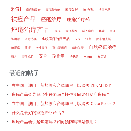
粉刺
痤疮丸
痤疮和饮食
痤疮和食物
痤疮发展
祛痘产品
祛痘产品
痤疮治疗
痤疮治疗药
痤疮治疗产品
痤疮
痤疮基因
成人痤疮
焦虑
癌症
比较痤疮治疗产品
透明原
清除毛孔
头皮
沮丧
德米纳克斯
自然痤疮治疗
糖尿病
腹泻
女性痤疮
荷尔蒙痤疮
精神健康
安全
副作用
药片
普罗克特
护肤品
皮肤B5
禅迈德
最近的帖子
在中国、澳门、新加坡和台湾哪里可以购买 ZENMED？
痤疮产品会导致出生缺陷吗？怀孕期间如何治疗痤疮？
在中国、澳门、新加坡和台湾哪里可以购买 ClearPores？
什么是最好的痤疮治疗产品？
痤疮产品会引起焦虑吗？如何预防精神副作用？