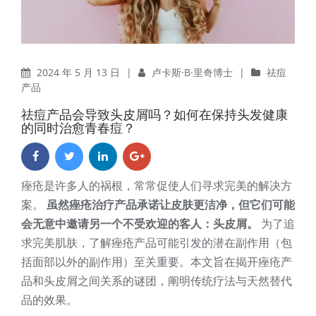
2024 年 5 月 13 日
|
卢卡斯·B·里奇博士
|
祛痘
产品
祛痘产品会导致头皮屑吗？如何在保持头发健康
的同时治愈青春痘？
痤疮是许多人的祸根，常常促使人们寻求完美的解决方
案。
虽然痤疮治疗产品承诺让皮肤更洁净，但它们可能
会无意中邀请另一个不受欢迎的客人：头皮屑。
为了追
求完美肌肤，了解痤疮产品可能引发的潜在副作用（包
括面部以外的副作用）至关重要。本文旨在揭开痤疮产
品和头皮屑之间关系的谜团，阐明传统疗法与天然替代
品的效果。