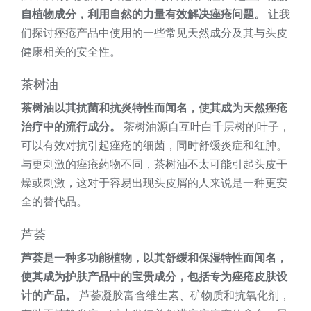
自植物成分，利用自然的力量有效解决痤疮问题。
让我
们探讨痤疮产品中使用的一些常见天然成分及其与头皮
健康相关的安全性。
茶树油
茶树油以其抗菌和抗炎特性而闻名，使其成为天然痤疮
治疗中的流行成分。
茶树油源自互叶白千层树的叶子，
可以有效对抗引起痤疮的细菌，同时舒缓炎症和红肿。
与更刺激的痤疮药物不同，茶树油不太可能引起头皮干
燥或刺激，这对于容易出现头皮屑的人来说是一种更安
全的替代品。
芦荟
芦荟是一种多功能植物，以其舒缓和保湿特性而闻名，
使其成为护肤产品中的宝贵成分，包括专为痤疮皮肤设
计的产品。
芦荟凝胶富含维生素、矿物质和抗氧化剂，