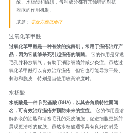
酰、水杨酸和硫磺，每种成分都有其独特的对抗
痤疮的作用机制。
来源：
非处方痤疮治疗
过氧化苯甲酰
过氧化苯甲酰是一种有效的抗菌剂，常用于痤疮治疗产
品，因为它能够杀死引起痤疮的细菌。
它的作用是穿透
毛孔并释放氧气，有助于消除细菌并减少炎症。虽然过
氧化苯甲酰可以有效治疗痤疮，但它也可能导致干燥、
刺激和脱皮，特别是当使用较高浓度时。
水杨酸
水杨酸是一种 β 羟基酸 (BHA)，以其去角质特性而闻
名，可有效治疗痤疮并预防未来的痘痘。
它的作用是溶
解多余的油脂和堵塞毛孔的死皮细胞，促进细胞更新并
展现更清晰的皮肤。虽然水杨酸通常具有良好的耐受