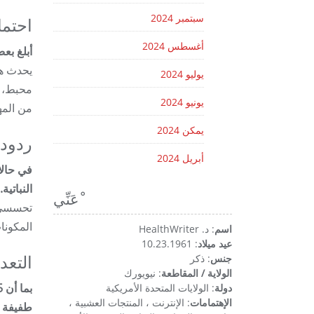
سبتمبر 2024
احتما
أغسطس 2024
أبلغ بع
يحدث هذ
يوليو 2024
محبط، إ
يونيو 2024
من المه
يمكن 2024
ردود 
أبريل 2024
النباتية.
ْعَنِّي
المكونا
اسم
: د. HealthWriter
عيد ميلاد
: 10.23.1961
جنس
: ذكر
التعد
الولاية / المقاطعة
: نيويورك
دولة
: الولايات المتحدة الأمريكية
الإهتمامات
: الإنترنت ، المنتجات العشبية ،
طفيفة ف