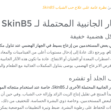
ر:
نظرة عامة على علاج حب الشباب SkinB5
ر الجانبية المحتملة لـ SkinB5
ل هضمية خفيفة
ام.
 اضطراب المعدة أو الغثيان أو الانتفاخ. عادة ما تكون هذه الآثار الجانب
فرص الانزعاج الهضمي، يوصى بتناول المكملات الغذائية مع الطعام والبق
الجلد أو تقشره
محتملة الأخرى لـ SkinB5، خاصة عند استخدام منتجاته الموضعية، جفاف الجلد أو تقشيره.
بدأ المنتج في تقليل إنتاج الزيت الزائد وإزالة حب الشباب. وفي حين أن 
لبعض المستخدمين، وخاصة ذوي البشرة الحساسة. للتخفيف من ذلك، 
ت للحفاظ على رطوبة البشرة. ضبط وتيرة التطبيقات الموضعية يمكن أ