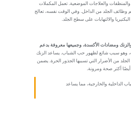
ة والمنظفات والعلاجات الموضعية. تعمل المكملات
يم وظائف الجلد من الداخل. وفي الوقت نفسه، تعالج
بكتيريا والالتهابات على سطح الجلد.
يبة SkinB5 مدعومة بالعلم وتحتوي على مكونات طبيعية مثل فيتامين B5 والزنك ومضادات الأكسدة، وجميعها معروفة بدعم
نتاج الزيت، وهو سبب شائع لظهور حب الشباب. يساعد الزنك
الجلد من الأضرار التي تسببها الجذور الحرة. يضمن
يضًا أكثر صحة ومرونة.
الأسباب الداخلية والخارجية، مما يساعد