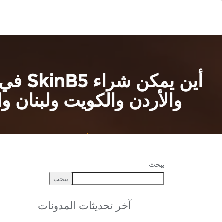
أين ي
والأردن والكويت ولبنان 
بيت
شراء منتجات حب الشباب
أين يمكن شراء SkinB5 في الإمارات العربية المتحدة والبحرين والجزائر ومصر والعراق والأردن والكويت ولبنان والمغرب وعمان وقطر والمملكة العربية السعودية وتونس واليمن؟
يبحث
يبحث
آخر تحديثات المدونات