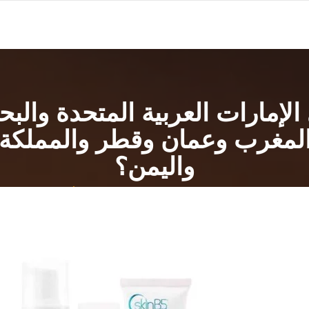
مكن شراء SkinB5 في الإمارات العربية الم
والمغرب وعمان وقطر والمملكة 
واليمن؟