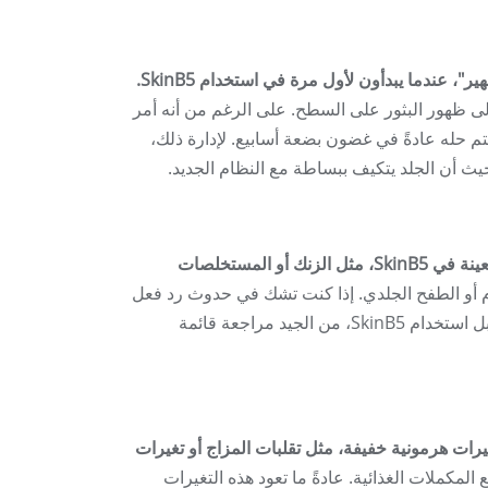
عندما يبدأون لأول مرة في استخدام SkinB5.
ى ظهور البثور على السطح. على الرغم من أنه أمر
تم حله عادةً في غضون بضعة أسابيع. لإدارة ذلك،
يث أن الجلد يتكيف ببساطة مع النظام الجديد.
في حالات نادرة، قد يعاني بعض الأفراد من ردود فعل تحسسية تجاه مكونات معينة في SkinB5، مثل الزنك أو المستخلصات
م أو الطفح الجلدي. إذا كنت تشك في حدوث رد فعل
تحسسي، توقف عن الاستخدام على الفور واستشر أخصائي الرعاية الصحية. قبل استخدام SkinB5، من الجيد مراجعة قائمة
ن تغيرات هرمونية خفيفة، مثل تقلبات المزاج أو تغيرات
كملات الغذائية. عادةً ما تعود هذه التغيرات