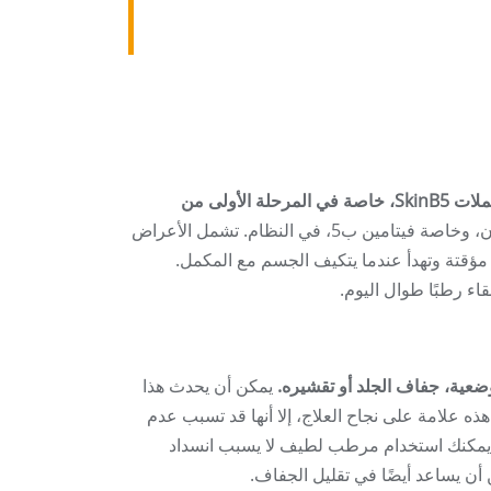
قد يعاني بعض المستخدمين من إزعاج بسيط في الجهاز الهضمي عند تناول مكملات SkinB5، خاصة في المرحلة الأولى من
ويرجع ذلك عادةً إلى إدخال مستويات أعلى من الفيتامينات والمعادن، وخاصة فيتامين ب5، في النظام. تشمل الأعراض
ية مؤقتة وتهدأ عندما يتكيف الجسم مع المكمل.
اء رطبًا طوال اليوم.
يمكن أن يحدث هذا
هذه علامة على نجاح العلاج، إلا أنها قد تسبب عدم
يمكنك استخدام مرطب لطيف لا يسبب انسداد
ن يساعد أيضًا في تقليل الجفاف.