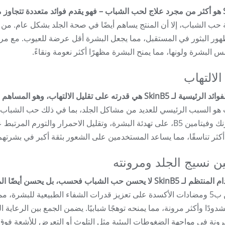
البثور.
حب الشباب، إلا أن المنتج يساهم أيضًا في صحة الجلد بشكل عام. من خل
هور البثور في المستقبل، مما يجعل البشرة أقل عرضة للعيوب. مع مرو
 البشرة ولونها، مما يمنح البشرة مظهرًا أكثر نعومة ونقاءً.
الالتهاب
S هي قدرته على تقليل الالتهاب، وهو المساهم الرئيسي في ظهور حب الشباب.
مثل الزنك وفيتامين B5، على تهدئة البشرة، وتقليل الاحمرار والت
كثر تناسقًا، مما يساعد المستخدمين على الشعور بثقة أكبر في بشرتهم
 نسيج الجلد ومرونته
حسن حب الشباب فحسب، بل يحسن أيضًا الملمس العام للبشرة ومرونتها.
فيتامين ب5 ومضادات الأكسدة على تعزيز قدرات الشفاء الطبيعية للبشرة، 
دودًا وأكثر مرونة، مما يمنحه توهجًا شبابيًا. يضمن الجمع بين الرعاية ا
رونة في مواجهة الضغوطات البيئية مثل التلوث أو التعرض للأشعة فوق 