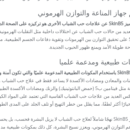
جهاز المناعة والتوازن الهرموني
 وخاصة دعم المناعة والتوازن الهرموني.
عديد من حالات حب الشباب عن اختلالات داخلية مثل التقلبات الهرمونية
SkinB5 على تحقيق التوازن بين الهرمونات وتقوية دفاعات الجسم الطبيعية.
حة طويلة الأمد ويمنع ظهور الحبوب الجديدة.
ت طبيعية ومدعمة علميا
ينات والمعادن ومضادات الأكسدة لا يساعد فقط في علاج حب الشباب ول
الرئيسية مثل فيتامين ب5 (حمض البانتوثينيك) والزنك ومضادات 
يارًا أكثر لطفًا، مما يقلل من خطر التهيج أو تلف الجلد على المدى الطو
يوفر SkinB5 نهجًا شاملاً لعلاج حب الشباب لا يزيل البشرة فحسب، بل
م التوازن الهرموني، ويعزز نسيج البشرة، كل ذلك بمكونات طبيعية مدعو