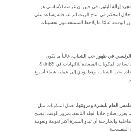
في حين أن غرضه الأساسي هو
ال التحكم في إنتاج الزيت الزائد، فإنه يساعد على
ر الوقت، غالبًا ما يلاحظ المستخدمون تحسينات
غالباً ما يكون
الالتهاب هو السبب الرئيسي للعديد من مشاكل الجلد، بما في ذلك حب الشباب. تساعد المكونات المضادة للالتهابات في SkinB5،
ورم المرتبط عادة بحب الشباب. وهذا يؤدي إلى عملية شفاء أسرع
.
تعمل المكونات مثل
مما يعزز إصلاح خلايا الجلد التالفة. بمرور الوقت، يصبح
لداخلية والخارجية أن تبدو البشرة أكثر نعومة ونعومة
البنفسجية.