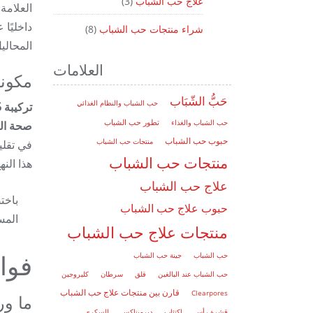
علاج حب الشباب
(3)
العلامة
داخليًا
شراء منتجات حب الشباب
(8)
المحالي
العلامات
مكونا
حَبُّ الشّبَاب
حب الشباب والنظام الغذائي
حب الشباب والغذاء
تطور حب الشباب
صحة الج
حبوب حب الشباب
منتجات حب الشباب
في تقلي
منتجات حب الشباب
هذا الن
علاج حب الشباب
حبوب علاج حب الشباب
المس
منتجات علاج حب الشباب
حب الشباب
جينة حب الشباب
فوائد 5
حب الشباب عند البالغين
قلق
سرطان
كليروجين
قارن بين منتجات علاج حب الشباب
Clearpores
ما ور
قشرة رأس
اكتئاب
ديرميناكس
السكري