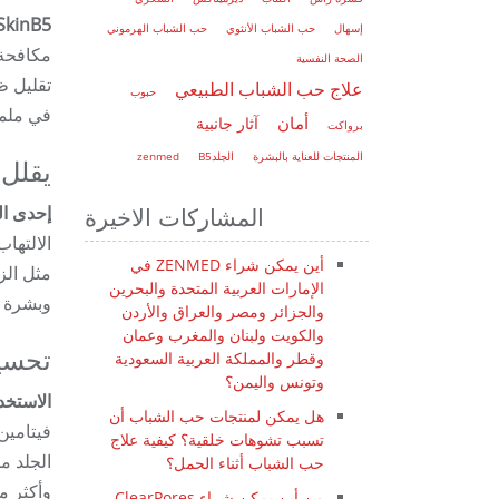
SkinB5 هو أكثر من مجرد علاج لحب الشباب – فهو يقدم فوائد متعددة تتجاوز مجرد إزالة 
إسهال
حب الشباب الأنثوي
حب الشباب الهرموني
مكافحة 
الصحة النفسية
تقليل ظ
علاج حب الشباب الطبيعي
حبوب
في ملمس
أمان
آثار جانبية
برواكت
المنتجات للعناية بالبشرة
الجلدB5
zenmed
يقلل 
إحدى الفوائد الرئيسية لـ kinB5
المشاركات الاخيرة
أين يمكن شراء ZENMED في
الإمارات العربية المتحدة والبحرين
وبشرة أ
والجزائر ومصر والعراق والأردن
والكويت ولبنان والمغرب وعمان
تحسين
وقطر والمملكة العربية السعودية
وتونس واليمن؟
الاستخدام المنتظم لـ SkinB5 لا ي
هل يمكن لمنتجات حب الشباب أن
تسبب تشوهات خلقية؟ كيفية علاج
الجلد مش
حب الشباب أثناء الحمل؟
وأكثر م
من أين يمكن شراء ClearPores