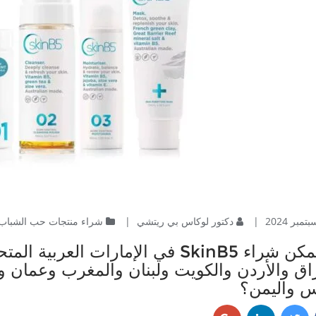
|
دكتور لوكاس بي ريتشي
|
شراء منتجات حب الشباب
أين يمكن شراء SkinB5 في الإمارات ا
اق والأردن والكويت ولبنان والمغرب وعمان و
س واليمن؟