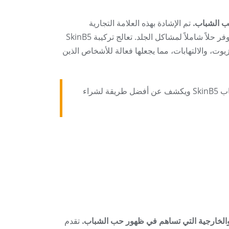
تم الإشادة بهذه العلامة التجارية
الأسترالية لقدرتها على استهداف حب الشباب من داخل الجسم وخارجه، مما يوفر حلاً شاملاً لمشاكل الجلد. تعالج تركيبة SkinB5
يوت، والالتهابات، مما يجعلها فعالة للأشخاص الذين
سيستعرض هذا الدليل الشامل الحقائق الأساسية حول منتج علاج حب الشباب SkinB5 ويكشف عن أفضل طريقة لشراء
تقدم