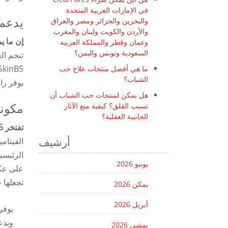
في الإمارات العربية المتحدة
يدعم 
والبحرين والجزائر ومصر والعراق
والأردن والكويت ولبنان والمغرب
إن ما يميز SkinB5 عن علاجات حب الشباب الأخرى هو تركيزه على الصحة الداخلية،
وعمان وقطر والمملكة العربية
السعودية وتونس واليمن؟
تنجم ال
ما هي أفضل منتجات علاج حب
الشباب؟
يوفر را
هل يمكن لمنتجات حب الشباب أن
تسبب القلق؟ كيفية منع الآثار
مكونا
الجانبية العقلية؟
تفتخر SkinB5 باستخدام المكونات الطبيعية المدعومة علميًا والتي تكون آمنة وفعالة للاستخدام على المدى الطويل.
الفيتام
أرشيف
يونيو 2026
تجعلها خ
يمكن 2026
أبريل 2026
ويدع
يمشي 2026