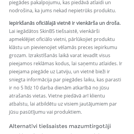
piegādes pakalpojumu, kas piedāvā atlaidi un
nodrošina, ka jums nekad nepietrūks produktu.
Iepirkšanās oficiālajā vietnē ir vienkārša un droša.
Lai iegādātos SkinB5 tiešsaistē, vienkārši
apmeklējiet oficiālo vietni, pārlūkojiet produktu
klāstu un pievienojiet vēlamās preces iepirkumu
grozam. Izrakstīšanās laikā varat ievadīt visus
pieejamos reklāmas kodus, lai saņemtu atlaides. Ir
pieejama piegāde uz Latviju, un vietnē bieži ir
sniegta informācija par piegādes laiku, kas parasti
ir no 5 līdz 10 darba dienām atkarībā no jūsu
atrašanās vietas. Vietne piedāvā arī klientu
atbalstu, lai atbildētu uz visiem jautājumiem par
jūsu pasūtījumu vai produktiem.
Alternatīvi tiešsaistes mazumtirgotāji