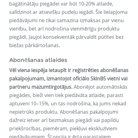
bagātinātāju piegādei var būt 10-20% atlaide,
salīdzinot ar atsevišķu pudeļu iegādi. Šie lielapjoma
piedāvājumi ne tikai samazina izmaksas par vienu
vienību, bet arī nodrošina vienmērīgu produktu
piegādi, ļaujot konsekventāk pārvaldīt pūtītes bez
biežas pārkārtošanas.
Abonēšanas atlaides
Vēl viena iespēja ietaupīt ir reģistrēties abonēšanas
pakalpojumam, izmantojot oficiālo SkinB5 vietni vai
partneru mazumtirgotājus.
Abonējot automātiskās
piegādes, bieži vien tiek piedāvāta atlaide, parasti
aptuveni 10–15%, un tas nodrošina, ka jums nekad
nepietrūks produktu. Abonēšanas pakalpojumi
dažreiz ietver arī bezmaksas piegādi vai papildu
priekšrocības, piemēram, piekļuvi ekskluzīviem
piedāvājumiem. Šī opcija ir ērta parastajiem