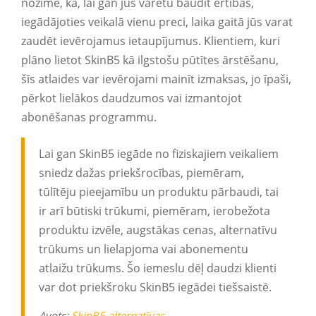
nozīmē, ka, lai gan jūs varētu baudīt ērtības,
iegādājoties veikalā vienu preci, laika gaitā jūs varat
zaudēt ievērojamus ietaupījumus. Klientiem, kuri
plāno lietot SkinB5 kā ilgstošu pūtītes ārstēšanu,
šīs atlaides var ievērojami mainīt izmaksas, jo īpaši,
pērkot lielākos daudzumos vai izmantojot
abonēšanas programmu.
Lai gan SkinB5 iegāde no fiziskajiem veikaliem
sniedz dažas priekšrocības, piemēram,
tūlītēju pieejamību un produktu pārbaudi, tai
ir arī būtiski trūkumi, piemēram, ierobežota
produktu izvēle, augstākas cenas, alternatīvu
trūkums un lielapjoma vai abonementu
atlaižu trūkums. Šo iemeslu dēļ daudzi klienti
var dot priekšroku SkinB5 iegādei tiešsaistē.
Avots:
SkinB5 alternatīvas