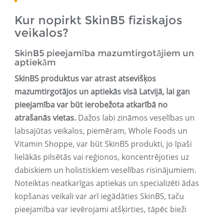
Kur nopirkt SkinB5 fiziskajos
veikalos?
SkinB5 pieejamība mazumtirgotājiem un
aptiekām
SkinB5 produktus var atrast atsevišķos
mazumtirgotājos un aptiekās visā Latvijā, lai gan
pieejamība var būt ierobežota atkarībā no
atrašanās vietas.
Dažos labi zināmos veselības un
labsajūtas veikalos, piemēram, Whole Foods un
Vitamin Shoppe, var būt SkinB5 produkti, jo īpaši
lielākās pilsētās vai reģionos, koncentrējoties uz
dabiskiem un holistiskiem veselības risinājumiem.
Noteiktas neatkarīgas aptiekas un specializēti ādas
kopšanas veikali var arī iegādāties SkinB5, taču
pieejamība var ievērojami atšķirties, tāpēc bieži