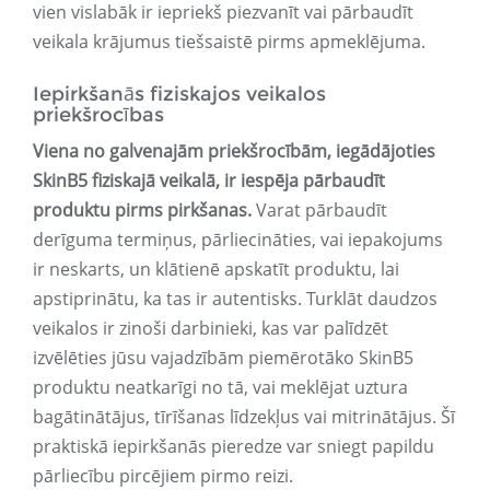
vien vislabāk ir iepriekš piezvanīt vai pārbaudīt
veikala krājumus tiešsaistē pirms apmeklējuma.
Iepirkšanās fiziskajos veikalos
priekšrocības
Viena no galvenajām priekšrocībām, iegādājoties
SkinB5 fiziskajā veikalā, ir iespēja pārbaudīt
produktu pirms pirkšanas.
Varat pārbaudīt
derīguma termiņus, pārliecināties, vai iepakojums
ir neskarts, un klātienē apskatīt produktu, lai
apstiprinātu, ka tas ir autentisks. Turklāt daudzos
veikalos ir zinoši darbinieki, kas var palīdzēt
izvēlēties jūsu vajadzībām piemērotāko SkinB5
produktu neatkarīgi no tā, vai meklējat uztura
bagātinātājus, tīrīšanas līdzekļus vai mitrinātājus. Šī
praktiskā iepirkšanās pieredze var sniegt papildu
pārliecību pircējiem pirmo reizi.