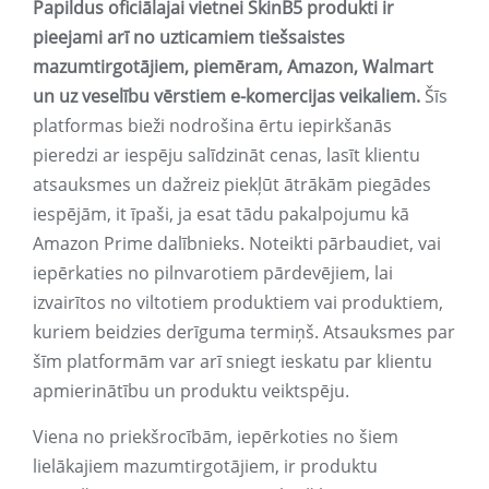
Papildus oficiālajai vietnei SkinB5 produkti ir
pieejami arī no uzticamiem tiešsaistes
mazumtirgotājiem, piemēram, Amazon, Walmart
un uz veselību vērstiem e-komercijas veikaliem.
Šīs
platformas bieži nodrošina ērtu iepirkšanās
pieredzi ar iespēju salīdzināt cenas, lasīt klientu
atsauksmes un dažreiz piekļūt ātrākām piegādes
iespējām, it īpaši, ja esat tādu pakalpojumu kā
Amazon Prime dalībnieks. Noteikti pārbaudiet, vai
iepērkaties no pilnvarotiem pārdevējiem, lai
izvairītos no viltotiem produktiem vai produktiem,
kuriem beidzies derīguma termiņš. Atsauksmes par
šīm platformām var arī sniegt ieskatu par klientu
apmierinātību un produktu veiktspēju.
Viena no priekšrocībām, iepērkoties no šiem
lielākajiem mazumtirgotājiem, ir produktu