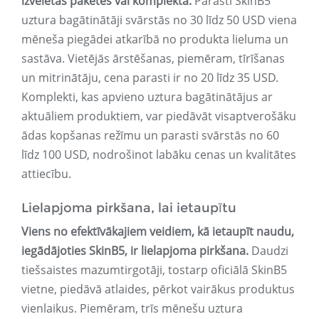
izvēlētās paketes vai komplekta.
Parasti SkinB5
uztura bagātinātāji svārstās no 30 līdz 50 USD viena
mēneša piegādei atkarībā no produkta lieluma un
sastāva. Vietējās ārstēšanas, piemēram, tīrīšanas
un mitrinātāju, cena parasti ir no 20 līdz 35 USD.
Komplekti, kas apvieno uztura bagātinātājus ar
aktuāliem produktiem, var piedāvāt visaptverošāku
ādas kopšanas režīmu un parasti svārstās no 60
līdz 100 USD, nodrošinot labāku cenas un kvalitātes
attiecību.
Lielapjoma pirkšana, lai ietaupītu
Viens no efektīvākajiem veidiem, kā ietaupīt naudu,
iegādājoties SkinB5, ir lielapjoma pirkšana.
Daudzi
tiešsaistes mazumtirgotāji, tostarp oficiālā SkinB5
vietne, piedāvā atlaides, pērkot vairākus produktus
vienlaikus. Piemēram, trīs mēnešu uztura