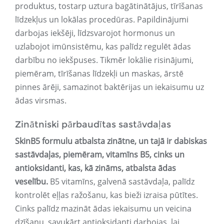
produktus, tostarp uztura bagātinātājus, tīrīšanas
līdzekļus un lokālas procedūras. Papildinājumi
darbojas iekšēji, līdzsvarojot hormonus un
uzlabojot imūnsistēmu, kas palīdz regulēt ādas
darbību no iekšpuses. Tikmēr lokālie risinājumi,
piemēram, tīrīšanas līdzekļi un maskas, ārstē
pinnes ārēji, samazinot baktērijas un iekaisumu uz
ādas virsmas.
Zinātniski pārbaudītas sastāvdaļas
SkinB5 formulu atbalsta zinātne, un tajā ir dabiskas
sastāvdaļas, piemēram, vitamīns B5, cinks un
antioksidanti, kas, kā zināms, atbalsta ādas
veselību.
B5 vitamīns, galvenā sastāvdaļa, palīdz
kontrolēt eļļas ražošanu, kas bieži izraisa pūtītes.
Cinks palīdz mazināt ādas iekaisumu un veicina
dzīšanu, savukārt antioksidanti darbojas, lai