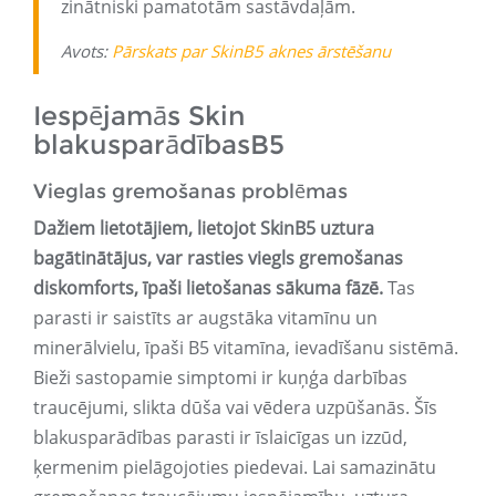
zinātniski pamatotām sastāvdaļām.
Avots:
Pārskats par SkinB5 aknes ārstēšanu
Iespējamās Skin
blakusparādībasB5
Vieglas gremošanas problēmas
Dažiem lietotājiem, lietojot SkinB5 uztura
bagātinātājus, var rasties viegls gremošanas
diskomforts, īpaši lietošanas sākuma fāzē.
Tas
parasti ir saistīts ar augstāka vitamīnu un
minerālvielu, īpaši B5 vitamīna, ievadīšanu sistēmā.
Bieži sastopamie simptomi ir kuņģa darbības
traucējumi, slikta dūša vai vēdera uzpūšanās. Šīs
blakusparādības parasti ir īslaicīgas un izzūd,
ķermenim pielāgojoties piedevai. Lai samazinātu