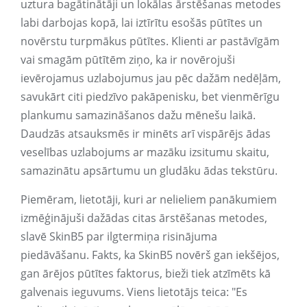
uztura bagātinātāji un lokālas ārstēšanas metodes
labi darbojas kopā, lai iztīrītu esošās pūtītes un
novērstu turpmākus pūtītes. Klienti ar pastāvīgām
vai smagām pūtītēm ziņo, ka ir novērojuši
ievērojamus uzlabojumus jau pēc dažām nedēļām,
savukārt citi piedzīvo pakāpenisku, bet vienmērīgu
plankumu samazināšanos dažu mēnešu laikā.
Daudzās atsauksmēs ir minēts arī vispārējs ādas
veselības uzlabojums ar mazāku izsitumu skaitu,
samazinātu apsārtumu un gludāku ādas tekstūru.
Piemēram, lietotāji, kuri ar nelieliem panākumiem
izmēģinājuši dažādas citas ārstēšanas metodes,
slavē SkinB5 par ilgtermiņa risinājuma
piedāvāšanu. Fakts, ka SkinB5 novērš gan iekšējos,
gan ārējos pūtītes faktorus, bieži tiek atzīmēts kā
galvenais ieguvums. Viens lietotājs teica: "Es