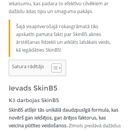
iekaisumu, kas padara to efektīvu cilvēkiem ar
dažādu ādas tipu un smaguma pakāpi.
Šajā visaptverošajā rokasgrāmatā tiks
apskatīti pamata fakti par SkinB5 aknes
ārstēšanas līdzekli un atklāts labākais veids,
kā iegādāties SkinB5!
Satura rādītājs
Ievads SkinB5
Kā darbojas SkinB5
SkinB5 atšķir tās unikālā daudzpusīgā formula, kas
novērš gan iekšējos, gan ārējos faktorus, kas
veicina pūtītes veidošanos.
Zīmols piedāvā dažādus