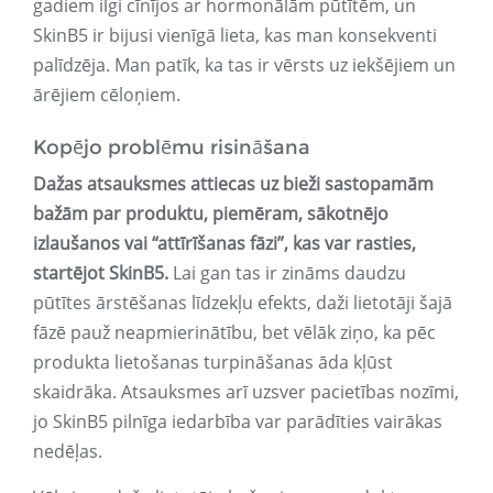
gadiem ilgi cīnījos ar hormonālām pūtītēm, un
SkinB5 ir bijusi vienīgā lieta, kas man konsekventi
palīdzēja. Man patīk, ka tas ir vērsts uz iekšējiem un
ārējiem cēloņiem.
Kopējo problēmu risināšana
Dažas atsauksmes attiecas uz bieži sastopamām
bažām par produktu, piemēram, sākotnējo
izlaušanos vai “attīrīšanas fāzi”, kas var rasties,
startējot SkinB5.
Lai gan tas ir zināms daudzu
pūtītes ārstēšanas līdzekļu efekts, daži lietotāji šajā
fāzē pauž neapmierinātību, bet vēlāk ziņo, ka pēc
produkta lietošanas turpināšanas āda kļūst
skaidrāka. Atsauksmes arī uzsver pacietības nozīmi,
jo SkinB5 pilnīga iedarbība var parādīties vairākas
nedēļas.