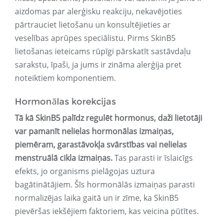
aizdomas par alerģisku reakciju, nekavējoties
pārtrauciet lietošanu un konsultējieties ar
veselības aprūpes speciālistu. Pirms SkinB5
lietošanas ieteicams rūpīgi pārskatīt sastāvdaļu
sarakstu, īpaši, ja jums ir zināma alerģija pret
noteiktiem komponentiem.
Hormonālas korekcijas
Tā kā SkinB5 palīdz regulēt hormonus, daži lietotāji
var pamanīt nelielas hormonālas izmaiņas,
piemēram, garastāvokļa svārstības vai nelielas
menstruālā cikla izmaiņas.
Tas parasti ir īslaicīgs
efekts, jo organisms pielāgojas uztura
bagātinātājiem. Šīs hormonālās izmaiņas parasti
normalizējas laika gaitā un ir zīme, ka SkinB5
pievēršas iekšējiem faktoriem, kas veicina pūtītes.