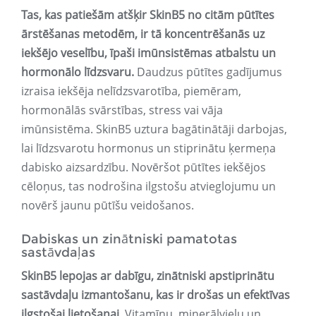
Tas, kas patiešām atšķir SkinB5 no citām pūtītes
ārstēšanas metodēm, ir tā koncentrēšanās uz
iekšējo veselību, īpaši imūnsistēmas atbalstu un
hormonālo līdzsvaru.
Daudzus pūtītes gadījumus
izraisa iekšēja nelīdzsvarotība, piemēram,
hormonālās svārstības, stress vai vāja
imūnsistēma. SkinB5 uztura bagātinātāji darbojas,
lai līdzsvarotu hormonus un stiprinātu ķermeņa
dabisko aizsardzību. Novēršot pūtītes iekšējos
cēloņus, tas nodrošina ilgstošu atvieglojumu un
novērš jaunu pūtīšu veidošanos.
Dabiskas un zinātniski pamatotas
sastāvdaļas
SkinB5 lepojas ar dabīgu, zinātniski apstiprinātu
sastāvdaļu izmantošanu, kas ir drošas un efektīvas
ilgstošai lietošanai.
Vitamīnu, minerālvielu un