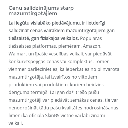
Cenu salīdzinājums starp
mazumtirgotājiem
Lai iegūtu vislabāko piedāvājumu, ir lietderīgi
salīdzināt cenas vairākiem mazumtirgotājiem gan
tiešsaistē, gan fiziskajos veikalos.
Populāras
tiešsaistes platformas, piemēram, Amazon,
Walmart un īpašie veselības veikali, var piedāvāt
konkurētspējīgas cenas vai komplektus. Tomēr
vienmēr pārliecinieties, ka iepērkaties no pilnvarota
mazumtirgotāja, lai izvairītos no viltotiem
produktiem vai produktiem, kuriem beidzies
derīguma termiņš. Lai gan daži trešo pušu
mazumtirgotāji var piedāvāt zemākas cenas, tie var
nenodrošināt tādu pašu kvalitātes nodrošināšanas
līmeni kā oficiālā SkinB5 vietne vai labi zināmi
veikali.