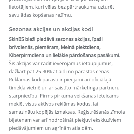
lietotājiem, kuri vēlas bez pārtraukuma uzturēt
savu ādas kopšanas režīmu.
Sezonas akcijas un akcijas kodi
SkinB5 bieži piedāvā sezonas akcijas, īpaši
brīvdienās, piemēram, Melnā piektdiena,
Kiberpirmdiena un lielākie pārdošanas pasākumi.
Šīs akcijas var radīt ievērojamus ietaupījumus,
dažkārt pat 25-30% atlaidi no parastās cenas.
Reklāmas kodi parasti ir pieejami arī oficiālajā
tīmekļa vietnē un ar saistīto mārketinga partneru
starpniecību. Pirms pirkuma veikšanas ieteicams
meklēt visus aktīvos reklāmas kodus, lai
samazinātu kopējās izmaksas. Reģistrēšanās zīmola
biļetenam var arī nodrošināt piekļuvi ekskluzīviem
piedāvājumiem un agrīnām atlaidēm.