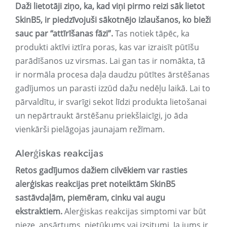
Daži lietotāji ziņo, ka, kad viņi pirmo reizi sāk lietot
SkinB5, ir piedzīvojuši sākotnējo izlaušanos, ko bieži
sauc par “attīrīšanas fāzi”.
Tas notiek tāpēc, ka
produkti aktīvi iztīra poras, kas var izraisīt pūtīšu
parādīšanos uz virsmas. Lai gan tas ir nomākta, tā
ir normāla procesa daļa daudzu pūtītes ārstēšanas
gadījumos un parasti izzūd dažu nedēļu laikā. Lai to
pārvaldītu, ir svarīgi sekot līdzi produkta lietošanai
un nepārtraukt ārstēšanu priekšlaicīgi, jo āda
vienkārši pielāgojas jaunajam režīmam.
Alerģiskas reakcijas
Retos gadījumos dažiem cilvēkiem var rasties
alerģiskas reakcijas pret noteiktām SkinB5
sastāvdaļām, piemēram, cinku vai augu
ekstraktiem.
Alerģiskas reakcijas simptomi var būt
nieze, apsārtums, pietūkums vai izsitumi. Ja jums ir