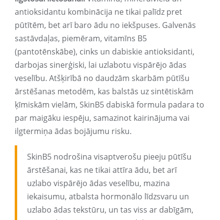
antioksidantu kombinācija ne tikai palīdz pret
pūtītēm, bet arī baro ādu no iekšpuses. Galvenās
sastāvdaļas, piemēram, vitamīns B5
(pantotēnskābe), cinks un dabiskie antioksidanti,
darbojas sinerģiski, lai uzlabotu vispārējo ādas
veselību. Atšķirībā no daudzām skarbām pūtīšu
ārstēšanas metodēm, kas balstās uz sintētiskām
ķīmiskām vielām, SkinB5 dabiskā formula padara to
par maigāku iespēju, samazinot kairinājuma vai
ilgtermiņa ādas bojājumu risku.
SkinB5 nodrošina visaptverošu pieeju pūtīšu
ārstēšanai, kas ne tikai attīra ādu, bet arī
uzlabo vispārējo ādas veselību, mazina
iekaisumu, atbalsta hormonālo līdzsvaru un
uzlabo ādas tekstūru, un tas viss ar dabīgām,