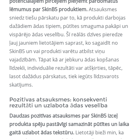
potenciālajiem pircējiem pieņemt pārdomātus
lēmumus par SkinB5 produktiem.
Atsauksmes
sniedz tiešu pārskatu par to, kā produkti darbojas
dažādiem ādas tipiem, pūtītes smaguma pakāpi un
vispārējo ādas veselību. Šī reālās dzīves pieredze
ļauj jauniem lietotājiem saprast, ko sagaidīt no
SkinB5 un vai produkti varētu atbilst viņu
vajadzībām. Tāpat kā ar jebkuru ādas kopšanas
līdzekli, individuālie rezultāti var atšķirties, tāpēc,
lasot dažādus pārskatus, tiek iegūts līdzsvarots
skatījums.
Pozitīvas atsauksmes: konsekventi
rezultāti un uzlabota ādas veselība
Daudzas pozitīvas atsauksmes par SkinB5 izceļ
produkta spēju pastāvīgi samazināt pūtītes un laika
gaitā uzlabot ādas tekstūru.
Lietotāji bieži min, ka