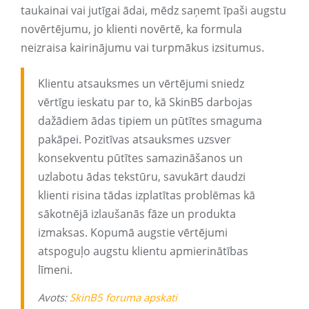
taukainai vai jutīgai ādai, mēdz saņemt īpaši augstu
novērtējumu, jo klienti novērtē, ka formula
neizraisa kairinājumu vai turpmākus izsitumus.
Klientu atsauksmes un vērtējumi sniedz
vērtīgu ieskatu par to, kā SkinB5 darbojas
dažādiem ādas tipiem un pūtītes smaguma
pakāpei. Pozitīvas atsauksmes uzsver
konsekventu pūtītes samazināšanos un
uzlabotu ādas tekstūru, savukārt daudzi
klienti risina tādas izplatītas problēmas kā
sākotnējā izlaušanās fāze un produkta
izmaksas. Kopumā augstie vērtējumi
atspoguļo augstu klientu apmierinātības
līmeni.
Avots:
SkinB5 foruma apskati