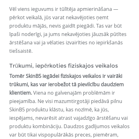
Vēl viens ieguvums ir tūlītēja apmierināšana —
pērkot veikalā, jūs varat nekavējoties ņemt
produktu mājās, nevis gaidīt piegādi. Tas var būt
īpaši noderīgi, ja jums nekavējoties jāuzsāk pūtītes
ārstēšana vai ja vēlaties izvairīties no iepirkšanās
tiešsaistē.
Trūkumi, iepērkoties fiziskajos veikalos
Tomēr SkinB5 iegādei fiziskajos veikalos ir vairāki
trūkumi, kas var ierobežot tā pievilcību daudziem
klientiem.
Viena no galvenajām problēmām ir
pieejamība. Ne visi mazumtirgotāji piedāvā pilnu
SkinB5 produktu klāstu, kas nozīmē, ka jūs,
iespējams, nevarēsit atrast vajadzīgo ārstēšanu vai
produktu kombināciju. Daudzos gadījumos veikalos
var būt tikai vispopulārākās preces, piemēram,