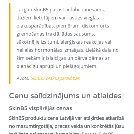
Lai gan SkinB5 parasti ir labi panesams,
dažiem lietotājiem var rasties vieglas
blakusparādības, piemēram, diskomforts
gremošanas traktā, ādas sausums,
sākotnējie izsitumi, alerģiskas reakcijas vai
nelielas hormonālas izmaiņas. Lielākā daļa no
šīm sekām ir īslaicīgas un pārvaldāmas ar
pienācīgu aprūpi un pielāgojumiem.
Avots:
SkinB5 blakusparādības
Cenu salīdzinājums un atlaides
SkinB5 vispārējās cenas
SkinB5 produktu cena Latvijā var atšķirties atkarībā
no mazumtirgotāja, preces veida un konkrētās jūsu