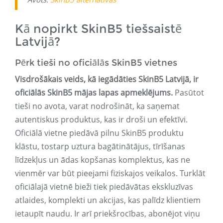
Kā nopirkt SkinB5 tiešsaistē
Latvijā?
Pērk tieši no oficiālās SkinB5 vietnes
Visdrošākais veids, kā iegādāties SkinB5 Latvijā, ir
oficiālās SkinB5 mājas lapas apmeklējums.
Pasūtot
tieši no avota, varat nodrošināt, ka saņemat
autentiskus produktus, kas ir droši un efektīvi.
Oficiālā vietne piedāvā pilnu SkinB5 produktu
klāstu, tostarp uztura bagātinātājus, tīrīšanas
līdzekļus un ādas kopšanas komplektus, kas ne
vienmēr var būt pieejami fiziskajos veikalos. Turklāt
oficiālajā vietnē bieži tiek piedāvātas ekskluzīvas
atlaides, komplekti un akcijas, kas palīdz klientiem
ietaupīt naudu. Ir arī priekšrocības, abonējot viņu