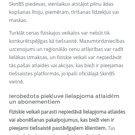
SkinB5 piedevas, vienlaikus atstājot pilnu ādas
kopšanas līniju, piemēram, tīrīšanas līdzekļus vai
maskas.
Turklāt cenas fiziskajos veikalos var nebūt tik
konkurētspējīgas kā tiešsaistē. Mazumtirdzniecības
uzcenojumi un reģionālās cenu atšķirības var radīt
lielākas izmaksas, un fiziskie veikali var nepiedāvāt
tās pašas atlaides vai akcijas, kas bieži ir pieejamas
tiešsaistes platformās, jo īpaši oficiālajā SkinB5
vietnē.
Ierobežota piekļuve lielapjoma atlaidēm
un abonementiem
Fiziskie veikali parasti nepiedāvā lielapjoma atlaides
vai abonēšanas pakalpojumus, kas bieži vien ir
pieejami tiešsaistē pastāvīgajiem klientiem.
Tas