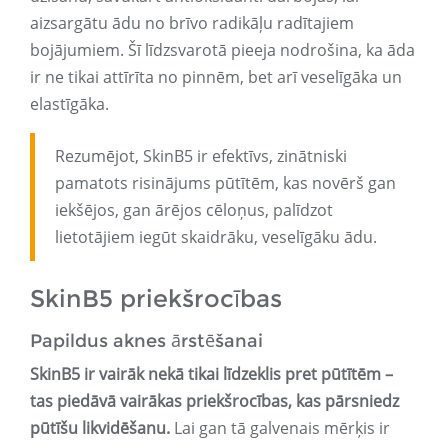
aizsargātu ādu no brīvo radikāļu radītajiem
bojājumiem. Šī līdzsvarotā pieeja nodrošina, ka āda
ir ne tikai attīrīta no pinnēm, bet arī veselīgāka un
elastīgāka.
Rezumējot, SkinB5 ir efektīvs, zinātniski
pamatots risinājums pūtītēm, kas novērš gan
iekšējos, gan ārējos cēloņus, palīdzot
lietotājiem iegūt skaidrāku, veselīgāku ādu.
SkinB5 priekšrocības
Papildus aknes ārstēšanai
SkinB5 ir vairāk nekā tikai līdzeklis pret pūtītēm –
tas piedāvā vairākas priekšrocības, kas pārsniedz
pūtīšu likvidēšanu.
Lai gan tā galvenais mērķis ir