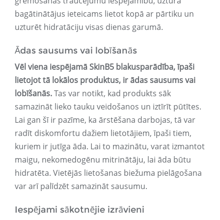
gremošanas traucējumu iespējamību, uztura
bagātinātājus ieteicams lietot kopā ar pārtiku un
uzturēt hidratāciju visas dienas garumā.
Ādas sausums vai lobīšanās
Vēl viena iespējamā SkinB5 blakusparādība, īpaši
lietojot tā lokālos produktus, ir ādas sausums vai
lobīšanās.
Tas var notikt, kad produkts sāk
samazināt lieko tauku veidošanos un iztīrīt pūtītes.
Lai gan šī ir pazīme, ka ārstēšana darbojas, tā var
radīt diskomfortu dažiem lietotājiem, īpaši tiem,
kuriem ir jutīga āda. Lai to mazinātu, varat izmantot
maigu, nekomedogēnu mitrinātāju, lai āda būtu
hidratēta. Vietējās lietošanas biežuma pielāgošana
var arī palīdzēt samazināt sausumu.
Iespējami sākotnējie izrāvieni