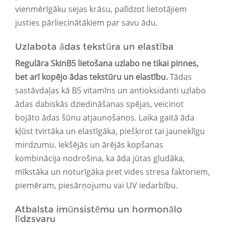
vienmērīgāku sejas krāsu, palīdzot lietotājiem
justies pārliecinātākiem par savu ādu.
Uzlabota ādas tekstūra un elastība
Regulāra SkinB5 lietošana uzlabo ne tikai pinnes,
bet arī kopējo ādas tekstūru un elastību.
Tādas
sastāvdaļas kā B5 vitamīns un antioksidanti uzlabo
ādas dabiskās dziedināšanas spējas, veicinot
bojāto ādas šūnu atjaunošanos. Laika gaitā āda
kļūst tvirtāka un elastīgāka, piešķirot tai jauneklīgu
mirdzumu. Iekšējās un ārējās kopšanas
kombinācija nodrošina, ka āda jūtas gludāka,
mīkstāka un noturīgāka pret vides stresa faktoriem,
piemēram, piesārņojumu vai UV iedarbību.
Atbalsta imūnsistēmu un hormonālo
līdzsvaru