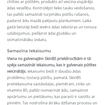
cīnīties ar pūtītēm, produkts arī veicina vispārējo
ādas veselību. Kontrolējot lieko tauku veidošanos,
tas palīdz samazināt turpmāku pūtīšu rašanos,
padarot ādu mazāk pakļautu plankumiem. Laika
gaitā lietotāji bieži ievēro ādas tekstūras un tonusa
uzlabojumus, piešķirot ādai gludāku un
izsmalcinātāku izskatu.
Samazina Iekaisumu
Viena no galvenajām SkinB5 priekšrocībām ir tā
spēja samazināt iekaisumu, kas ir galvenais pūtītes
veicinātājs.
Iekaisums bieži ir daudzu ādas
problēmu, tostarp pūtīšu, pamatā. SkinB5
pretiekaisuma sastāvdaļas, piemēram, cinks un
vitamīns B5, palīdz nomierināt ādu, samazinot
apsārtumu un pietūkumu, kas parasti ir saistīts ar
pinnēm. Tas nodrošina ātrāku dzīšanas procesu un