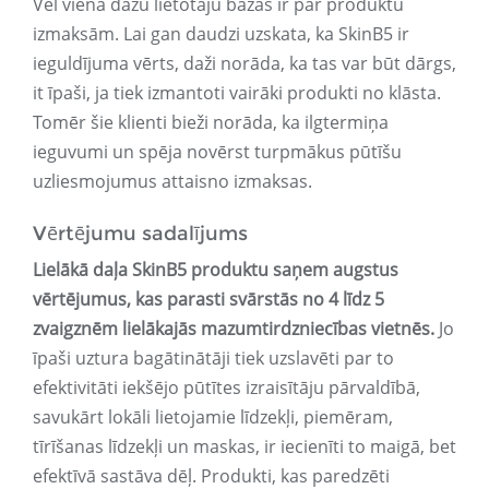
Vēl viena dažu lietotāju bažas ir par produktu
izmaksām. Lai gan daudzi uzskata, ka SkinB5 ir
ieguldījuma vērts, daži norāda, ka tas var būt dārgs,
it īpaši, ja tiek izmantoti vairāki produkti no klāsta.
Tomēr šie klienti bieži norāda, ka ilgtermiņa
ieguvumi un spēja novērst turpmākus pūtīšu
uzliesmojumus attaisno izmaksas.
Vērtējumu sadalījums
Lielākā daļa SkinB5 produktu saņem augstus
vērtējumus, kas parasti svārstās no 4 līdz 5
zvaigznēm lielākajās mazumtirdzniecības vietnēs.
Jo
īpaši uztura bagātinātāji tiek uzslavēti par to
efektivitāti iekšējo pūtītes izraisītāju pārvaldībā,
savukārt lokāli lietojamie līdzekļi, piemēram,
tīrīšanas līdzekļi un maskas, ir iecienīti to maigā, bet
efektīvā sastāva dēļ. Produkti, kas paredzēti