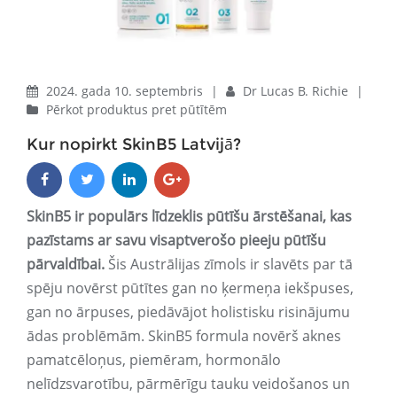
2024. gada 10. septembris
|
Dr Lucas B. Richie
|
Pērkot produktus pret pūtītēm
Kur nopirkt SkinB5 Latvijā?
SkinB5 ir populārs līdzeklis pūtīšu ārstēšanai, kas
pazīstams ar savu visaptverošo pieeju pūtīšu
pārvaldībai.
Šis Austrālijas zīmols ir slavēts par tā
spēju novērst pūtītes gan no ķermeņa iekšpuses,
gan no ārpuses, piedāvājot holistisku risinājumu
ādas problēmām. SkinB5 formula novērš aknes
pamatcēloņus, piemēram, hormonālo
nelīdzsvarotību, pārmērīgu tauku veidošanos un