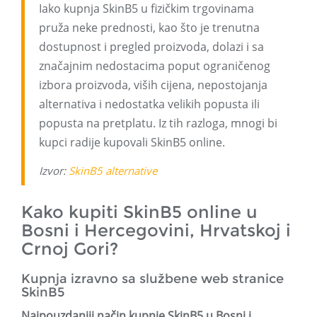
Iako kupnja SkinB5 u fizičkim trgovinama
pruža neke prednosti, kao što je trenutna
dostupnost i pregled proizvoda, dolazi i sa
značajnim nedostacima poput ograničenog
izbora proizvoda, viših cijena, nepostojanja
alternativa i nedostatka velikih popusta ili
popusta na pretplatu. Iz tih razloga, mnogi bi
kupci radije kupovali SkinB5 online.
Izvor:
SkinB5 alternative
Kako kupiti SkinB5 online u
Bosni i Hercegovini, Hrvatskoj i
Crnoj Gori?
Kupnja izravno sa službene web stranice
SkinB5
Najpouzdaniji način kupnje SkinB5 u Bosni i