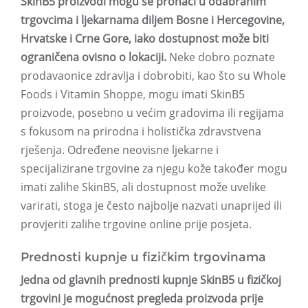
SkinB5 proizvodi mogu se pronaći u odabranim
trgovcima i ljekarnama diljem Bosne i Hercegovine,
Hrvatske i Crne Gore, iako dostupnost može biti
ograničena ovisno o lokaciji.
Neke dobro poznate
prodavaonice zdravlja i dobrobiti, kao što su Whole
Foods i Vitamin Shoppe, mogu imati SkinB5
proizvode, posebno u većim gradovima ili regijama
s fokusom na prirodna i holistička zdravstvena
rješenja. Određene neovisne ljekarne i
specijalizirane trgovine za njegu kože također mogu
imati zalihe SkinB5, ali dostupnost može uvelike
varirati, stoga je često najbolje nazvati unaprijed ili
provjeriti zalihe trgovine online prije posjeta.
Prednosti kupnje u fizičkim trgovinama
Jedna od glavnih prednosti kupnje SkinB5 u fizičkoj
trgovini je mogućnost pregleda proizvoda prije