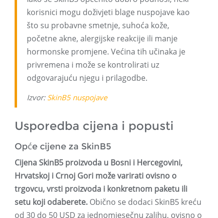
korisnici mogu doživjeti blage nuspojave kao
što su probavne smetnje, suhoća kože,
početne akne, alergijske reakcije ili manje
hormonske promjene. Većina tih učinaka je
privremena i može se kontrolirati uz
odgovarajuću njegu i prilagodbe.
Izvor:
SkinB5 nuspojave
Usporedba cijena i popusti
Opće cijene za SkinB5
Cijena SkinB5 proizvoda u Bosni i Hercegovini,
Hrvatskoj i Crnoj Gori može varirati ovisno o
trgovcu, vrsti proizvoda i konkretnom paketu ili
setu koji odaberete.
Obično se dodaci SkinB5 kreću
od 30 do 50 USD za jednomjesečnu zalihu, ovisno o