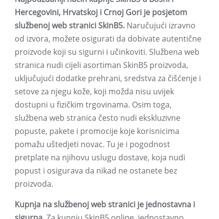
Hercegovini, Hrvatskoj i Crnoj Gori je posjetom
službenoj web stranici SkinB5.
Naručujući izravno
od izvora, možete osigurati da dobivate autentične
proizvode koji su sigurni i učinkoviti. Službena web
stranica nudi cijeli asortiman SkinB5 proizvoda,
uključujući dodatke prehrani, sredstva za čišćenje i
setove za njegu kože, koji možda nisu uvijek
dostupni u fizičkim trgovinama. Osim toga,
službena web stranica često nudi ekskluzivne
popuste, pakete i promocije koje korisnicima
pomažu uštedjeti novac. Tu je i pogodnost
pretplate na njihovu uslugu dostave, koja nudi
popust i osigurava da nikad ne ostanete bez
proizvoda.
Kupnja na službenoj web stranici je jednostavna i
sigurna.
Za kupnju SkinB5 online, jednostavno