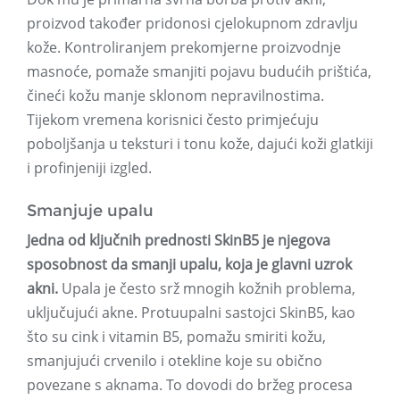
proizvod također pridonosi cjelokupnom zdravlju
kože. Kontroliranjem prekomjerne proizvodnje
masnoće, pomaže smanjiti pojavu budućih prištića,
čineći kožu manje sklonom nepravilnostima.
Tijekom vremena korisnici često primjećuju
poboljšanja u teksturi i tonu kože, dajući koži glatkiji
i profinjeniji izgled.
Smanjuje upalu
Jedna od ključnih prednosti SkinB5 je njegova
sposobnost da smanji upalu, koja je glavni uzrok
akni.
Upala je često srž mnogih kožnih problema,
uključujući akne. Protuupalni sastojci SkinB5, kao
što su cink i vitamin B5, pomažu smiriti kožu,
smanjujući crvenilo i otekline koje su obično
povezane s aknama. To dovodi do bržeg procesa