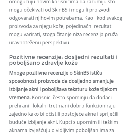
omogućuju novim korisnicima da razumiju što
mogu očekivati ​​od SkinB5 i mogu li proizvodi
odgovarati njihovim potrebama. Kao i kod svakog
proizvoda za njegu kože, pojedinačni rezultati
mogu varirati, stoga čitanje niza recenzija pruža
uravnoteženu perspektivu.
Pozitivne recenzije: dosljedni rezultati i
poboljšano zdravlje kože
Mnoge pozitivne recenzije o SkinB5 ističu
sposobnost proizvoda da dosljedno smanjuje
izbijanje akni i poboljšava teksturu kože tijekom
vremena.
Korisnici često spominju da dodaci
prehrani i lokalni tretmani dobro funkcioniraju
zajedno kako bi očistili postojeće akne i spriječili
buduće izbijanje akni. Kupci s upornim ili teškim
aknama izvješćuju o vidljivim poboljšanjima za