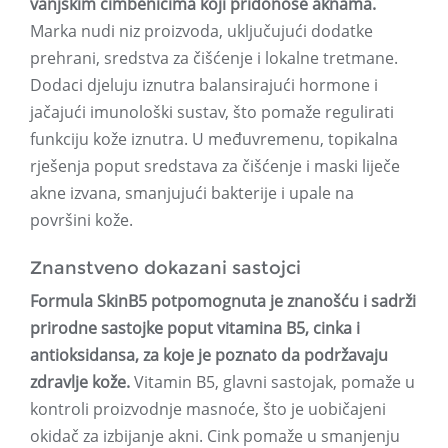
vanjskim čimbenicima koji pridonose aknama.
Marka nudi niz proizvoda, uključujući dodatke
prehrani, sredstva za čišćenje i lokalne tretmane.
Dodaci djeluju iznutra balansirajući hormone i
jačajući imunološki sustav, što pomaže regulirati
funkciju kože iznutra. U međuvremenu, topikalna
rješenja poput sredstava za čišćenje i maski liječe
akne izvana, smanjujući bakterije i upale na
površini kože.
Znanstveno dokazani sastojci
Formula SkinB5 potpomognuta je znanošću i sadrži
prirodne sastojke poput vitamina B5, cinka i
antioksidansa, za koje je poznato da podržavaju
zdravlje kože.
Vitamin B5, glavni sastojak, pomaže u
kontroli proizvodnje masnoće, što je uobičajeni
okidač za izbijanje akni. Cink pomaže u smanjenju