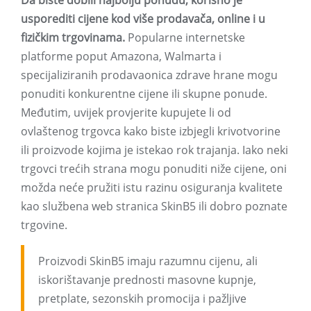
Da biste dobili najbolju ponudu, korisno je
usporediti cijene kod više prodavača, online i u
fizičkim trgovinama.
Popularne internetske
platforme poput Amazona, Walmarta i
specijaliziranih prodavaonica zdrave hrane mogu
ponuditi konkurentne cijene ili skupne ponude.
Međutim, uvijek provjerite kupujete li od
ovlaštenog trgovca kako biste izbjegli krivotvorine
ili proizvode kojima je istekao rok trajanja. Iako neki
trgovci trećih strana mogu ponuditi niže cijene, oni
možda neće pružiti istu razinu osiguranja kvalitete
kao službena web stranica SkinB5 ili dobro poznate
trgovine.
Proizvodi SkinB5 imaju razumnu cijenu, ali
iskorištavanje prednosti masovne kupnje,
pretplate, sezonskih promocija i pažljive