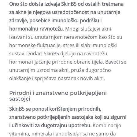
Ono što doista izdvaja SkinB5 od ostalih tretmana
za akne je njegova usredotočenost na unutarnje
zdravlje, posebice imunološku podršku i
hormonalnu ravnotežu.
Mnogi slučajevi akni
izazvani su unutarnjom neravnotežom kao što su
hormonske fluktuacije, stres ili slab imunološki
sustav. Dodaci SkinB5 djeluju na ravnotežu
hormona i jačanje prirodne obrane tijela. Baveći se
unutarnjim uzrocima akni, pruža dugoročno
olakšanje i sprječava nastanak novih akni.
Prirodni i znanstveno potkrijepljeni
sastojci
SkinB5 se ponosi korištenjem prirodnih,
znanstveno potkrijepljenih sastojaka koji su sigurni
i učinkoviti za dugotrajnu upotrebu.
Kombinacija
vitamina, minerala i antioksidansa ne samo da