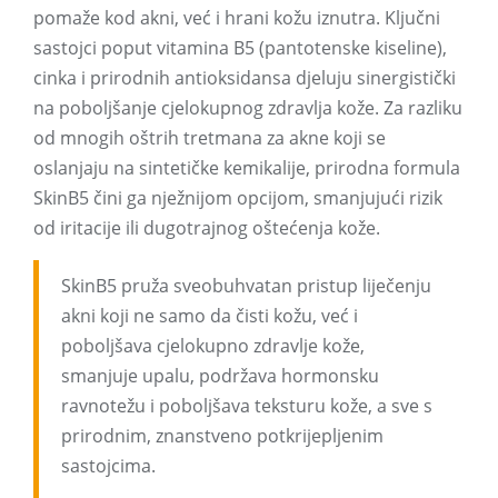
pomaže kod akni, već i hrani kožu iznutra. Ključni
sastojci poput vitamina B5 (pantotenske kiseline),
cinka i prirodnih antioksidansa djeluju sinergistički
na poboljšanje cjelokupnog zdravlja kože. Za razliku
od mnogih oštrih tretmana za akne koji se
oslanjaju na sintetičke kemikalije, prirodna formula
SkinB5 čini ga nježnijom opcijom, smanjujući rizik
od iritacije ili dugotrajnog oštećenja kože.
SkinB5 pruža sveobuhvatan pristup liječenju
akni koji ne samo da čisti kožu, već i
poboljšava cjelokupno zdravlje kože,
smanjuje upalu, podržava hormonsku
ravnotežu i poboljšava teksturu kože, a sve s
prirodnim, znanstveno potkrijepljenim
sastojcima.