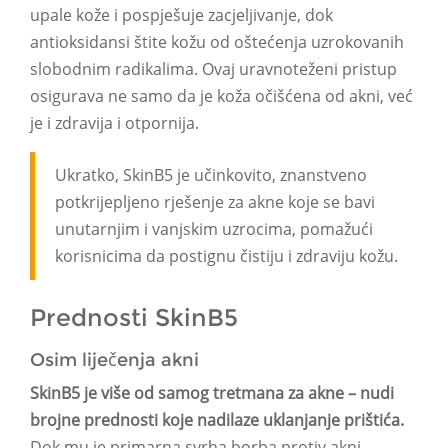
upale kože i pospješuje zacjeljivanje, dok
antioksidansi štite kožu od oštećenja uzrokovanih
slobodnim radikalima. Ovaj uravnoteženi pristup
osigurava ne samo da je koža očišćena od akni, već
je i zdravija i otpornija.
Ukratko, SkinB5 je učinkovito, znanstveno
potkrijepljeno rješenje za akne koje se bavi
unutarnjim i vanjskim uzrocima, pomažući
korisnicima da postignu čistiju i zdraviju kožu.
Prednosti SkinB5
Osim liječenja akni
SkinB5 je više od samog tretmana za akne – nudi
brojne prednosti koje nadilaze uklanjanje prištića.
Dok mu je primarna svrha borba protiv akni,