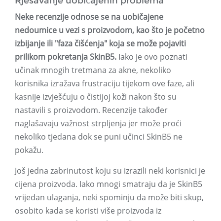
Rješavanje uobičajenih problema
Neke recenzije odnose se na uobičajene
nedoumice u vezi s proizvodom, kao što je početno
izbijanje ili "faza čišćenja" koja se može pojaviti
prilikom pokretanja SkinB5.
Iako je ovo poznati
učinak mnogih tretmana za akne, nekoliko
korisnika izražava frustraciju tijekom ove faze, ali
kasnije izvješćuju o čistijoj koži nakon što su
nastavili s proizvodom. Recenzije također
naglašavaju važnost strpljenja jer može proći
nekoliko tjedana dok se puni učinci SkinB5 ne
pokažu.
Još jedna zabrinutost koju su izrazili neki korisnici je
cijena proizvoda. Iako mnogi smatraju da je SkinB5
vrijedan ulaganja, neki spominju da može biti skup,
osobito kada se koristi više proizvoda iz