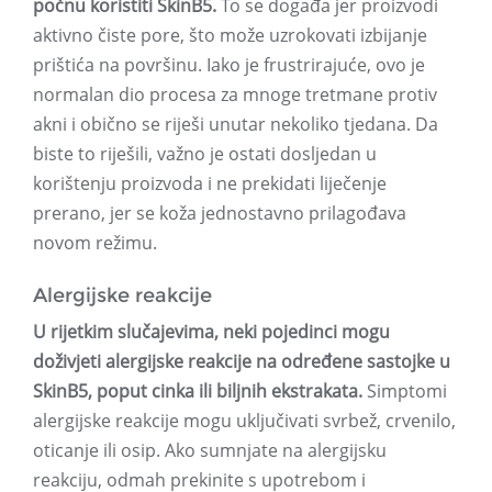
počnu koristiti SkinB5.
To se događa jer proizvodi
aktivno čiste pore, što može uzrokovati izbijanje
prištića na površinu. Iako je frustrirajuće, ovo je
normalan dio procesa za mnoge tretmane protiv
akni i obično se riješi unutar nekoliko tjedana. Da
biste to riješili, važno je ostati dosljedan u
korištenju proizvoda i ne prekidati liječenje
prerano, jer se koža jednostavno prilagođava
novom režimu.
Alergijske reakcije
U rijetkim slučajevima, neki pojedinci mogu
doživjeti alergijske reakcije na određene sastojke u
SkinB5, poput cinka ili biljnih ekstrakata.
Simptomi
alergijske reakcije mogu uključivati ​​svrbež, crvenilo,
oticanje ili osip. Ako sumnjate na alergijsku
reakciju, odmah prekinite s upotrebom i