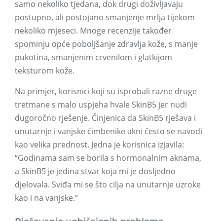
samo nekoliko tjedana, dok drugi doživljavaju
postupno, ali postojano smanjenje mrlja tijekom
nekoliko mjeseci. Mnoge recenzije također
spominju opće poboljšanje zdravlja kože, s manje
pukotina, smanjenim crvenilom i glatkijom
teksturom kože.
Na primjer, korisnici koji su isprobali razne druge
tretmane s malo uspjeha hvale SkinB5 jer nudi
dugoročno rješenje. Činjenica da SkinB5 rješava i
unutarnje i vanjske čimbenike akni često se navodi
kao velika prednost. Jedna je korisnica izjavila:
“Godinama sam se borila s hormonalnim aknama,
a SkinB5 je jedina stvar koja mi je dosljedno
djelovala. Sviđa mi se što cilja na unutarnje uzroke
kao i na vanjske.”