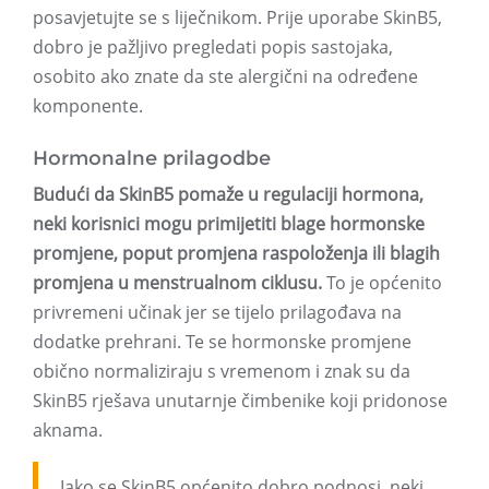
posavjetujte se s liječnikom. Prije uporabe SkinB5,
dobro je pažljivo pregledati popis sastojaka,
osobito ako znate da ste alergični na određene
komponente.
Hormonalne prilagodbe
Budući da SkinB5 pomaže u regulaciji hormona,
neki korisnici mogu primijetiti blage hormonske
promjene, poput promjena raspoloženja ili blagih
promjena u menstrualnom ciklusu.
To je općenito
privremeni učinak jer se tijelo prilagođava na
dodatke prehrani. Te se hormonske promjene
obično normaliziraju s vremenom i znak su da
SkinB5 rješava unutarnje čimbenike koji pridonose
aknama.
Iako se SkinB5 općenito dobro podnosi, neki