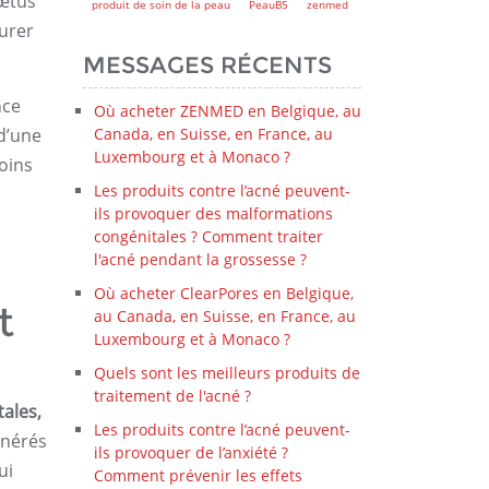
fœtus
produit de soin de la peau
PeauB5
zenmed
urer
MESSAGES RÉCENTS
nce
Où acheter ZENMED en Belgique, au
 d’une
Canada, en Suisse, en France, au
Luxembourg et à Monaco ?
oins
Les produits contre l’acné peuvent-
ils provoquer des malformations
congénitales ? Comment traiter
l'acné pendant la grossesse ?
Où acheter ClearPores en Belgique,
t
au Canada, en Suisse, en France, au
Luxembourg et à Monaco ?
Quels sont les meilleurs produits de
traitement de l'acné ?
tales,
Les produits contre l’acné peuvent-
énérés
ils provoquer de l’anxiété ?
ui
Comment prévenir les effets