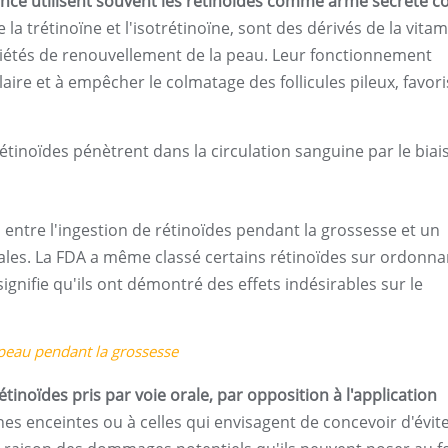
nce utilisent souvent les rétinoïdes comme arme secrète c
la trétinoïne et l'isotrétinoïne, sont des dérivés de la vita
iétés de renouvellement de la peau. Leur fonctionnement
laire et à empêcher le colmatage des follicules pileux, favor
étinoïdes pénètrent dans la circulation sanguine par le biai
 entre l'ingestion de rétinoïdes pendant la grossesse et un
ales. La FDA a même classé certains rétinoïdes sur ordonn
signifie qu'ils ont démontré des effets indésirables sur le
 peau pendant la grossesse
tinoïdes pris par voie orale, par opposition à l'application
es enceintes ou à celles qui envisagent de concevoir d'évite