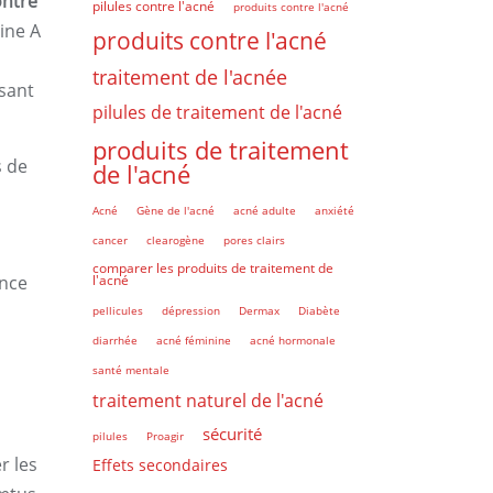
ontre
pilules contre l'acné
produits contre l'acné
mine A
produits contre l'acné
traitement de l'acnée
isant
pilules de traitement de l'acné
produits de traitement
s de
de l'acné
Acné
Gène de l'acné
acné adulte
anxiété
cancer
clearogène
pores clairs
comparer les produits de traitement de
ance
l'acné
pellicules
dépression
Dermax
Diabète
diarrhée
acné féminine
acné hormonale
santé mentale
traitement naturel de l'acné
sécurité
pilules
Proagir
r les
Effets secondaires