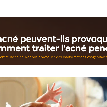
l’acné peuvent-ils provoq
mment traiter l'acné pend
contre l’acné peuvent-ils provoquer des malformations congénitales