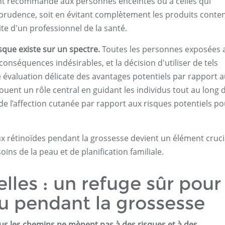
ent recommandé aux personnes enceintes ou à celles qui
 prudence, soit en évitant complètement les produits conte
ite d'un professionnel de la santé.
isque existe sur un spectre.
Toutes les personnes exposées 
onséquences indésirables, et la décision d'utiliser de tels
 évaluation délicate des avantages potentiels par rapport 
jouent un rôle central en guidant les individus tout au long 
de l’affection cutanée par rapport aux risques potentiels po
x rétinoïdes pendant la grossesse devient un élément cruci
oins de la peau et de planification familiale.
elles : un refuge sûr pour
au pendant la grossesse
ous les chemins ne mènent pas à des risques et à des