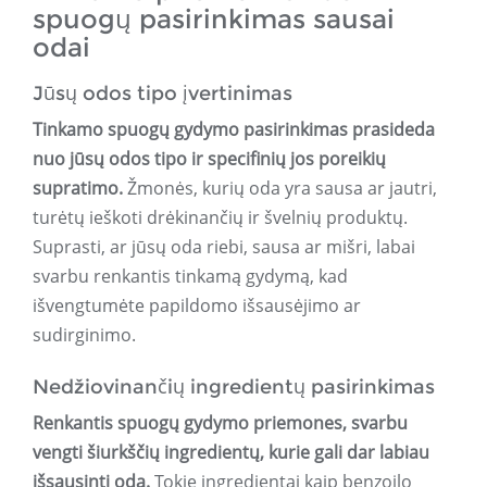
spuogų pasirinkimas sausai
odai
Jūsų odos tipo įvertinimas
Tinkamo spuogų gydymo pasirinkimas prasideda
nuo jūsų odos tipo ir specifinių jos poreikių
supratimo.
Žmonės, kurių oda yra sausa ar jautri,
turėtų ieškoti drėkinančių ir švelnių produktų.
Suprasti, ar jūsų oda riebi, sausa ar mišri, labai
svarbu renkantis tinkamą gydymą, kad
išvengtumėte papildomo išsausėjimo ar
sudirginimo.
Nedžiovinančių ingredientų pasirinkimas
Renkantis spuogų gydymo priemones, svarbu
vengti šiurkščių ingredientų, kurie gali dar labiau
išsausinti odą.
Tokie ingredientai kaip benzoilo