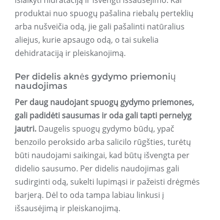
išlaikyti hidrataciją ir išvengti išsausėjimo. Kai
produktai nuo spuogų pašalina riebalų perteklių
arba nušveičia odą, jie gali pašalinti natūralius
aliejus, kurie apsaugo odą, o tai sukelia
dehidrataciją ir pleiskanojimą.
Per didelis aknės gydymo priemonių
naudojimas
Per daug naudojant spuogų gydymo priemones,
gali padidėti sausumas ir oda gali tapti pernelyg
jautri.
Daugelis spuogų gydymo būdų, ypač
benzoilo peroksido arba salicilo rūgšties, turėtų
būti naudojami saikingai, kad būtų išvengta per
didelio sausumo. Per didelis naudojimas gali
sudirginti odą, sukelti lupimąsi ir pažeisti drėgmės
barjerą. Dėl to oda tampa labiau linkusi į
išsausėjimą ir pleiskanojimą.