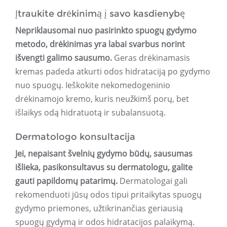
Įtraukite drėkinimą į savo kasdienybę
Nepriklausomai nuo pasirinkto spuogų gydymo
metodo, drėkinimas yra labai svarbus norint
išvengti galimo sausumo.
Geras drėkinamasis
kremas padeda atkurti odos hidrataciją po gydymo
nuo spuogų. Ieškokite nekomedogeninio
drėkinamojo kremo, kuris neužkimš porų, bet
išlaikys odą hidratuotą ir subalansuotą.
Dermatologo konsultacija
Jei, nepaisant švelnių gydymo būdų, sausumas
išlieka, pasikonsultavus su dermatologu, galite
gauti papildomų patarimų.
Dermatologai gali
rekomenduoti jūsų odos tipui pritaikytas spuogų
gydymo priemones, užtikrinančias geriausią
spuogų gydymą ir odos hidratacijos palaikymą.