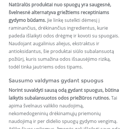
Natūralūs produktai nuo spuogų yra saugesnė,
švelnesnė alternatyva griežtiems receptiniams
gydymo būdams.
Jie linkę sutelkti dėmesį į
raminančius, drėkinančius ingredientus, kurie
padeda išlaikyti odos drėgmę ir kovoti su spuogais.
Naudojant augalinius aliejus, ekstraktus ir
antioksidantus, šie produktai siūlo subalansuotą
požiūrį, kuris sumažina odos išsausėjimo riziką,
todėl tinka jautriems odos tipams.
Sausumo valdymas gydant spuogus
Norint suvaldyti sausą odą gydant spuogus, būtina
laikytis subalansuotos odos priežiūros rutinos.
Tai
apima švelnaus valiklio naudojimą,
nekomedogeninių drėkinamųjų priemonių
naudojimą ir per didelio spuogų gydymo vengimą.