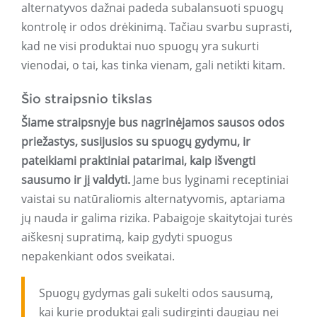
alternatyvos dažnai padeda subalansuoti spuogų
kontrolę ir odos drėkinimą. Tačiau svarbu suprasti,
kad ne visi produktai nuo spuogų yra sukurti
vienodai, o tai, kas tinka vienam, gali netikti kitam.
Šio straipsnio tikslas
Šiame straipsnyje bus nagrinėjamos sausos odos
priežastys, susijusios su spuogų gydymu, ir
pateikiami praktiniai patarimai, kaip išvengti
sausumo ir jį valdyti.
Jame bus lyginami receptiniai
vaistai su natūraliomis alternatyvomis, aptariama
jų nauda ir galima rizika. Pabaigoje skaitytojai turės
aiškesnį supratimą, kaip gydyti spuogus
nepakenkiant odos sveikatai.
Spuogų gydymas gali sukelti odos sausumą,
kai kurie produktai gali sudirginti daugiau nei