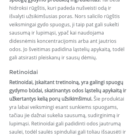
hidroksi rūgštis, kuri padeda nušveisti odą ir
išvalyti užsikimšusias poras. Nors salicilo rūgštis
veiksmingai gydo spuogus, ji taip pat gali sukelti
sausumą ir lupimąsi, ypač kai naudojama
didesnėmis koncentracijomis arba ant jautrios
odos. Jo šveitimas padidina ląstelių apykaitą, todėl
gali atsirasti pleiskanų ir sausų dėmių.
Retinoidai
Retinoidai, įskaitant tretinoiną, yra galingi spuogų
gydymo būdai, skatinantys odos ląstelių apykaitą ir
užkertantys kelią porų užsikimšimui.
Šie produktai
yra labai veiksmingi esant sunkiems spuogams,
tačiau jie dažnai sukelia sausumą, sudirginimą ir
lupimąsi. Retinoidai gali padidinti odos jautrumą
saulei, todėl saulės spinduliai gali toliau išsausėti ir