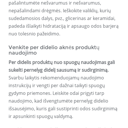
pašalintumėte nešvarumus ir nešvarumus,
nepašalindami drėgmės. Ieškokite valiklių, kurių
sudedamosios dalys, pvz., glicerinas ar keramidai,
padeda išlaikyti hidrataciją ir apsaugo odos barjerą
nuo tolesnio pažeidimo.
Venkite per didelio aknės produktų
naudojimo
Per didelis produktų nuo spuogų naudojimas gali
sukelti pernelyg didelį sausumą ir sudirginimą.
Svarbu laikytis rekomenduojamų naudojimo
instrukcijų ir vengti per dažnai taikyti spuogų
gydymo priemones. Leiskite odai prigyti tarp
naudojimo, kad išvengtumėte pernelyg didelio
išsausėjimo, kuris gali sustiprinti odos sudirginimą
ir apsunkinti spuogų valdymą.