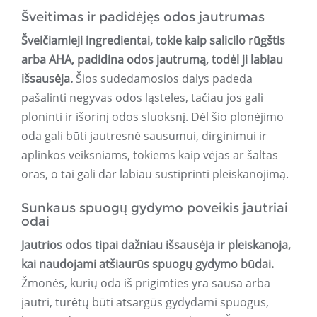
Šveitimas ir padidėjęs odos jautrumas
Šveičiamieji ingredientai, tokie kaip salicilo rūgštis
arba AHA, padidina odos jautrumą, todėl ji labiau
išsausėja.
Šios sudedamosios dalys padeda
pašalinti negyvas odos ląsteles, tačiau jos gali
ploninti ir išorinį odos sluoksnį. Dėl šio plonėjimo
oda gali būti jautresnė sausumui, dirginimui ir
aplinkos veiksniams, tokiems kaip vėjas ar šaltas
oras, o tai gali dar labiau sustiprinti pleiskanojimą.
Sunkaus spuogų gydymo poveikis jautriai
odai
Jautrios odos tipai dažniau išsausėja ir pleiskanoja,
kai naudojami atšiaurūs spuogų gydymo būdai.
Žmonės, kurių oda iš prigimties yra sausa arba
jautri, turėtų būti atsargūs gydydami spuogus,