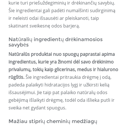
kurie turi priešuždegiminių ir drėkinančių savybių.
Šie ingredientai gali padėti numalšinti sudirginimą
ir neleisti odai išsausėti ar pleiskanoti, taip
skatinant sveikesnę odos barjerą.
Natūralių ingredientų drėkinamosios
savybės
Natūralūs produktai nuo spuogų paprastai apima
ingredientus, kurie yra žinomi dėl savo drėkinimo
privalumų, tokių kaip glicerinas, medus ir hialurono
rūgštis.
Šie ingredientai pritraukia drėgmę į odą,
padeda palaikyti hidratacijos lygį ir užkirsti kelią
išsausėjimui. Jie taip pat palaiko natūralų odos
gebėjimą išlaikyti drėgmę, todėl oda išlieka putli ir
sveika net gydant spuogus.
Mažiau stiprių cheminių medžiagų