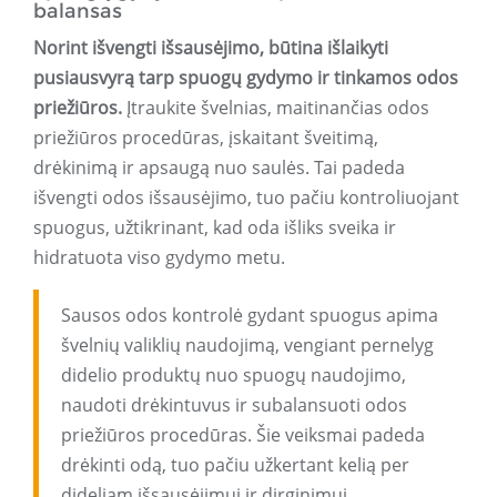
balansas
Norint išvengti išsausėjimo, būtina išlaikyti
pusiausvyrą tarp spuogų gydymo ir tinkamos odos
priežiūros.
Įtraukite švelnias, maitinančias odos
priežiūros procedūras, įskaitant šveitimą,
drėkinimą ir apsaugą nuo saulės. Tai padeda
išvengti odos išsausėjimo, tuo pačiu kontroliuojant
spuogus, užtikrinant, kad oda išliks sveika ir
hidratuota viso gydymo metu.
Sausos odos kontrolė gydant spuogus apima
švelnių valiklių naudojimą, vengiant pernelyg
didelio produktų nuo spuogų naudojimo,
naudoti drėkintuvus ir subalansuoti odos
priežiūros procedūras. Šie veiksmai padeda
drėkinti odą, tuo pačiu užkertant kelią per
dideliam išsausėjimui ir dirginimui.