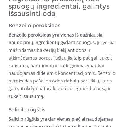
spuogų ingredientai, galintys
išsausinti odą
Benzoilo peroksidas
Benzoilo peroksidas yra vienas iš dažniausiai
naudojamų ingredientų gydant spuogus.
Jis veikia
mažindamas bakterijų kiekį ant odos ir
atkimšdamas poras. Tačiau jis taip pat gali sukelti
sausumą, paraudimą ir sudirginimą, ypač kai
naudojamas didelėmis koncentracijomis. Benzoilo
peroksidas pašalina odos riebalų perteklių, kuris
gali sutrikdyti natūralų odos drėgmės balansą ir
sukelti sausumą.
Salicilo rūgštis
Salicilo rūgštis yra dar vienas plačiai naudojamas
spuogų gydymo produktų ingredientas.
Tai beta