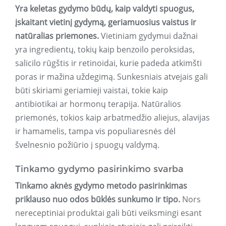
Yra keletas gydymo būdų, kaip valdyti spuogus,
įskaitant vietinį gydymą, geriamuosius vaistus ir
natūralias priemones.
Vietiniam gydymui dažnai
yra ingredientų, tokių kaip benzoilo peroksidas,
salicilo rūgštis ir retinoidai, kurie padeda atkimšti
poras ir mažina uždegimą. Sunkesniais atvejais gali
būti skiriami geriamieji vaistai, tokie kaip
antibiotikai ar hormonų terapija. Natūralios
priemonės, tokios kaip arbatmedžio aliejus, alavijas
ir hamamelis, tampa vis populiaresnės dėl
švelnesnio požiūrio į spuogų valdymą.
Tinkamo gydymo pasirinkimo svarba
Tinkamo aknės gydymo metodo pasirinkimas
priklauso nuo odos būklės sunkumo ir tipo.
Nors
nereceptiniai produktai gali būti veiksmingi esant