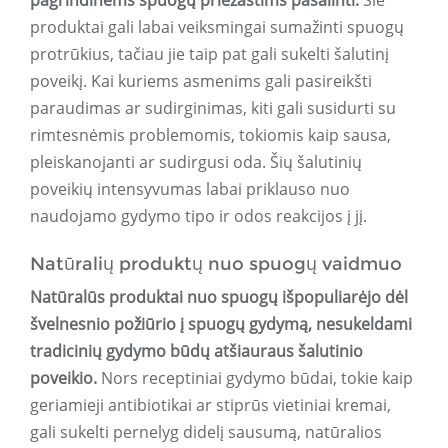
pagrindinėms spuogų priežastims pašalinti.
Šie
produktai gali labai veiksmingai sumažinti spuogų
protrūkius, tačiau jie taip pat gali sukelti šalutinį
poveikį. Kai kuriems asmenims gali pasireikšti
paraudimas ar sudirginimas, kiti gali susidurti su
rimtesnėmis problemomis, tokiomis kaip sausa,
pleiskanojanti ar sudirgusi oda. Šių šalutinių
poveikių intensyvumas labai priklauso nuo
naudojamo gydymo tipo ir odos reakcijos į jį.
Natūralių produktų nuo spuogų vaidmuo
Natūralūs produktai nuo spuogų išpopuliarėjo dėl
švelnesnio požiūrio į spuogų gydymą, nesukeldami
tradicinių gydymo būdų atšiauraus šalutinio
poveikio.
Nors receptiniai gydymo būdai, tokie kaip
geriamieji antibiotikai ar stiprūs vietiniai kremai,
gali sukelti pernelyg didelį sausumą, natūralios