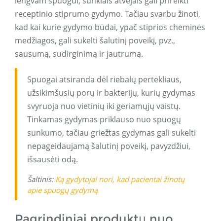
lengvam spuogui, sunkiais atvejais gali prireikti
receptinio stiprumo gydymo. Tačiau svarbu žinoti,
kad kai kurie gydymo būdai, ypač stiprios cheminės
medžiagos, gali sukelti šalutinį poveikį, pvz.,
sausumą, sudirginimą ir jautrumą.
Spuogai atsiranda dėl riebalų pertekliaus,
užsikimšusių porų ir bakterijų, kurių gydymas
svyruoja nuo vietinių iki geriamųjų vaistų.
Tinkamas gydymas priklauso nuo spuogų
sunkumo, tačiau griežtas gydymas gali sukelti
nepageidaujamą šalutinį poveikį, pavyzdžiui,
išsausėti odą.
Šaltinis:
Ką gydytojai nori, kad pacientai žinotų
apie spuogų gydymą
Pagrindiniai produktų nuo