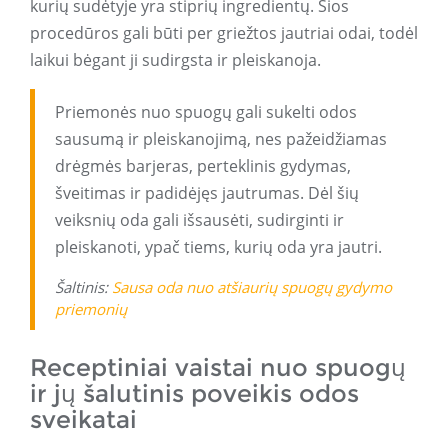
kurių sudėtyje yra stiprių ingredientų. Šios
procedūros gali būti per griežtos jautriai odai, todėl
laikui bėgant ji sudirgsta ir pleiskanoja.
Priemonės nuo spuogų gali sukelti odos
sausumą ir pleiskanojimą, nes pažeidžiamas
drėgmės barjeras, perteklinis gydymas,
šveitimas ir padidėjęs jautrumas. Dėl šių
veiksnių oda gali išsausėti, sudirginti ir
pleiskanoti, ypač tiems, kurių oda yra jautri.
Šaltinis:
Sausa oda nuo atšiaurių spuogų gydymo
priemonių
Receptiniai vaistai nuo spuogų
ir jų šalutinis poveikis odos
sveikatai