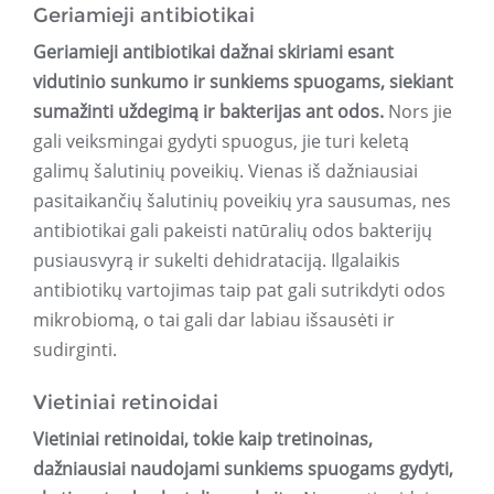
Geriamieji antibiotikai
Geriamieji antibiotikai dažnai skiriami esant
vidutinio sunkumo ir sunkiems spuogams, siekiant
sumažinti uždegimą ir bakterijas ant odos.
Nors jie
gali veiksmingai gydyti spuogus, jie turi keletą
galimų šalutinių poveikių. Vienas iš dažniausiai
pasitaikančių šalutinių poveikių yra sausumas, nes
antibiotikai gali pakeisti natūralių odos bakterijų
pusiausvyrą ir sukelti dehidrataciją. Ilgalaikis
antibiotikų vartojimas taip pat gali sutrikdyti odos
mikrobiomą, o tai gali dar labiau išsausėti ir
sudirginti.
Vietiniai retinoidai
Vietiniai retinoidai, tokie kaip tretinoinas,
dažniausiai naudojami sunkiems spuogams gydyti,