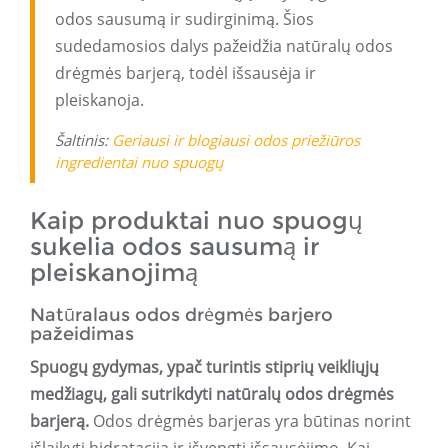
odos sausumą ir sudirginimą. Šios
sudedamosios dalys pažeidžia natūralų odos
drėgmės barjerą, todėl išsausėja ir
pleiskanoja.
Šaltinis:
Geriausi ir blogiausi odos priežiūros
ingredientai nuo spuogų
Kaip produktai nuo spuogų
sukelia odos sausumą ir
pleiskanojimą
Natūralaus odos drėgmės barjero
pažeidimas
Spuogų gydymas, ypač turintis stiprių veikliųjų
medžiagų, gali sutrikdyti natūralų odos drėgmės
barjerą.
Odos drėgmės barjeras yra būtinas norint