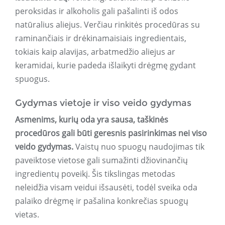
peroksidas ir alkoholis gali pašalinti iš odos
natūralius aliejus. Verčiau rinkitės procedūras su
raminančiais ir drėkinamaisiais ingredientais,
tokiais kaip alavijas, arbatmedžio aliejus ar
keramidai, kurie padeda išlaikyti drėgmę gydant
spuogus.
Gydymas vietoje ir viso veido gydymas
Asmenims, kurių oda yra sausa, taškinės
procedūros gali būti geresnis pasirinkimas nei viso
veido gydymas.
Vaistų nuo spuogų naudojimas tik
paveiktose vietose gali sumažinti džiovinančių
ingredientų poveikį. Šis tikslingas metodas
neleidžia visam veidui išsausėti, todėl sveika oda
palaiko drėgmę ir pašalina konkrečias spuogų
vietas.