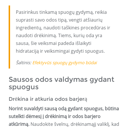
Pasirinkus tinkamą spuogų gydymą, reikia
suprasti savo odos tipą, vengti atšiaurių
ingredientų, naudoti taškines procedūras ir
naudoti drėkinimą. Tiems, kurių oda yra
sausa, šie veiksmai padeda išlaikyti
hidrataciją ir veiksmingai gydyti spuogus.
Šaltinis:
Efektyvūs spuogų gydymo būdai
Sausos odos valdymas gydant
spuogus
Drėkina ir atkuria odos barjerą
Norint suvaldyti sausą odą gydant spuogus, būtina
sutelkti dėmesį į drėkinimą ir odos barjero
atkūrimą.
Naudokite švelnų, drėkinamąjį valiklį, kad