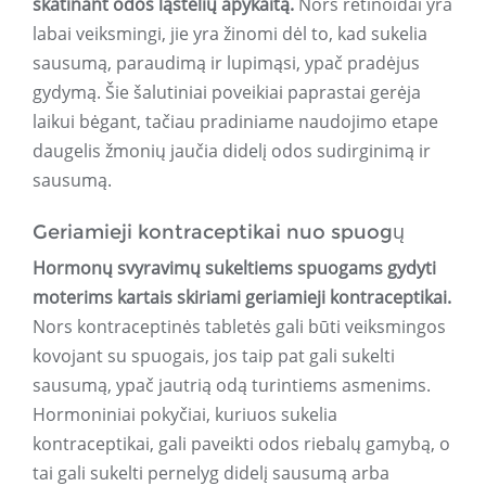
skatinant odos ląstelių apykaitą.
Nors retinoidai yra
labai veiksmingi, jie yra žinomi dėl to, kad sukelia
sausumą, paraudimą ir lupimąsi, ypač pradėjus
gydymą. Šie šalutiniai poveikiai paprastai gerėja
laikui bėgant, tačiau pradiniame naudojimo etape
daugelis žmonių jaučia didelį odos sudirginimą ir
sausumą.
Geriamieji kontraceptikai nuo spuogų
Hormonų svyravimų sukeltiems spuogams gydyti
moterims kartais skiriami geriamieji kontraceptikai.
Nors kontraceptinės tabletės gali būti veiksmingos
kovojant su spuogais, jos taip pat gali sukelti
sausumą, ypač jautrią odą turintiems asmenims.
Hormoniniai pokyčiai, kuriuos sukelia
kontraceptikai, gali paveikti odos riebalų gamybą, o
tai gali sukelti pernelyg didelį sausumą arba