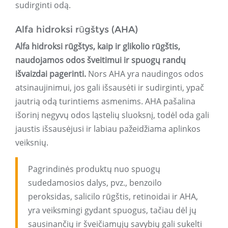
sudirginti odą.
Alfa hidroksi rūgštys (AHA)
Alfa hidroksi rūgštys, kaip ir glikolio rūgštis,
naudojamos odos šveitimui ir spuogų randų
išvaizdai pagerinti.
Nors AHA yra naudingos odos
atsinaujinimui, jos gali išsausėti ir sudirginti, ypač
jautrią odą turintiems asmenims. AHA pašalina
išorinį negyvų odos ląstelių sluoksnį, todėl oda gali
jaustis išsausėjusi ir labiau pažeidžiama aplinkos
veiksnių.
Pagrindinės produktų nuo spuogų
sudedamosios dalys, pvz., benzoilo
peroksidas, salicilo rūgštis, retinoidai ir AHA,
yra veiksmingi gydant spuogus, tačiau dėl jų
sausinančių ir šveičiamųjų savybių gali sukelti