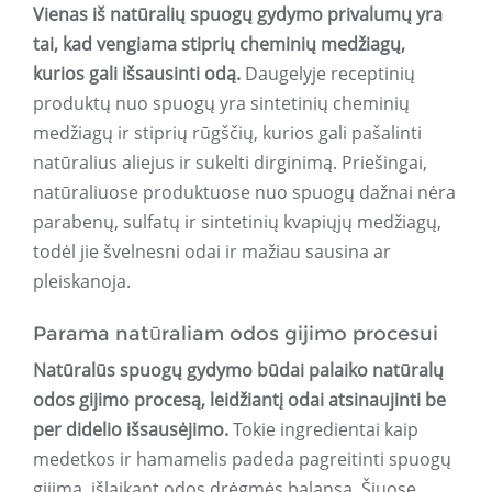
Vienas iš natūralių spuogų gydymo privalumų yra
tai, kad vengiama stiprių cheminių medžiagų,
kurios gali išsausinti odą.
Daugelyje receptinių
produktų nuo spuogų yra sintetinių cheminių
medžiagų ir stiprių rūgščių, kurios gali pašalinti
natūralius aliejus ir sukelti dirginimą. Priešingai,
natūraliuose produktuose nuo spuogų dažnai nėra
parabenų, sulfatų ir sintetinių kvapiųjų medžiagų,
todėl jie švelnesni odai ir mažiau sausina ar
pleiskanoja.
Parama natūraliam odos gijimo procesui
Natūralūs spuogų gydymo būdai palaiko natūralų
odos gijimo procesą, leidžiantį odai atsinaujinti be
per didelio išsausėjimo.
Tokie ingredientai kaip
medetkos ir hamamelis padeda pagreitinti spuogų
gijimą, išlaikant odos drėgmės balansą. Šiuose