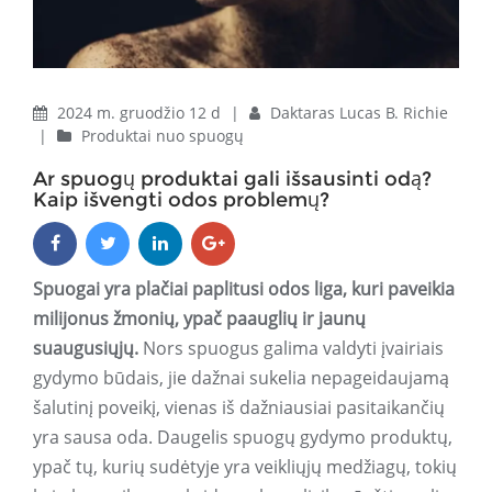
2024 m. gruodžio 12 d
|
Daktaras Lucas B. Richie
|
Produktai nuo spuogų
Ar spuogų produktai gali išsausinti odą?
Kaip išvengti odos problemų?
Spuogai yra plačiai paplitusi odos liga, kuri paveikia
milijonus žmonių, ypač paauglių ir jaunų
suaugusiųjų.
Nors spuogus galima valdyti įvairiais
gydymo būdais, jie dažnai sukelia nepageidaujamą
šalutinį poveikį, vienas iš dažniausiai pasitaikančių
yra sausa oda. Daugelis spuogų gydymo produktų,
ypač tų, kurių sudėtyje yra veikliųjų medžiagų, tokių