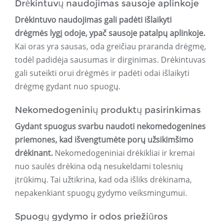
Drėkintuvų naudojimas sausoje aplinkoje
Drėkintuvo naudojimas gali padėti išlaikyti
drėgmės lygį odoje, ypač sausoje patalpų aplinkoje.
Kai oras yra sausas, oda greičiau praranda drėgmę,
todėl padidėja sausumas ir dirginimas. Drėkintuvas
gali suteikti orui drėgmės ir padėti odai išlaikyti
drėgmę gydant nuo spuogų.
Nekomedogeninių produktų pasirinkimas
Gydant spuogus svarbu naudoti nekomedogenines
priemones, kad išvengtumėte porų užsikimšimo
drėkinant.
Nekomedogeniniai drėkikliai ir kremai
nuo saulės drėkina odą nesukeldami tolesnių
įtrūkimų. Tai užtikrina, kad oda išliks drėkinama,
nepakenkiant spuogų gydymo veiksmingumui.
Spuogų gydymo ir odos priežiūros