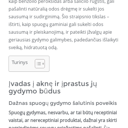
kaip benzoilo peroksidas arba salicilo rūgštis, gali
pašalinti natūralią odos drėgmę ir sukelti jos
sausumą ir sudirginimą. Šio straipsnio tikslas –
ištirti, kaip spuogų gaminiai gali sukelti odos
sausumą ir pleiskanojimą, ir pateikti įžvalgų apie
geriausias gydymo galimybes, padedančias išlaikyti
sveiką, hidratuotą odą.
Turinys
Įvadas į aknę ir įprastus jų
gydymo būdus
Dažnas spuogų gydymo šalutinis poveikis
Spuogų gydymas, nesvarbu, ar tai būtų receptiniai
vaistai, ar nereceptiniai produktai, dažnai yra skirti