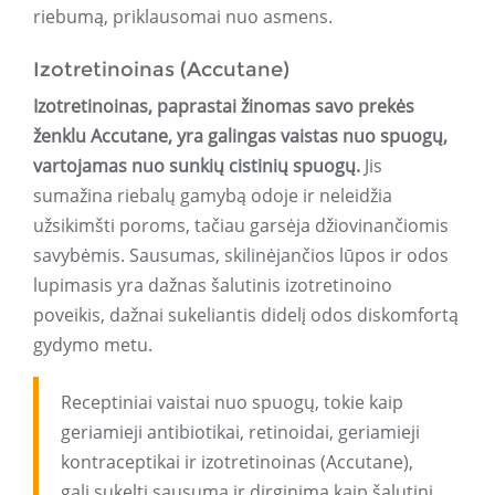
riebumą, priklausomai nuo asmens.
Izotretinoinas (Accutane)
Izotretinoinas, paprastai žinomas savo prekės
ženklu Accutane, yra galingas vaistas nuo spuogų,
vartojamas nuo sunkių cistinių spuogų.
Jis
sumažina riebalų gamybą odoje ir neleidžia
užsikimšti poroms, tačiau garsėja džiovinančiomis
savybėmis. Sausumas, skilinėjančios lūpos ir odos
lupimasis yra dažnas šalutinis izotretinoino
poveikis, dažnai sukeliantis didelį odos diskomfortą
gydymo metu.
Receptiniai vaistai nuo spuogų, tokie kaip
geriamieji antibiotikai, retinoidai, geriamieji
kontraceptikai ir izotretinoinas (Accutane),
gali sukelti sausumą ir dirginimą kaip šalutinį