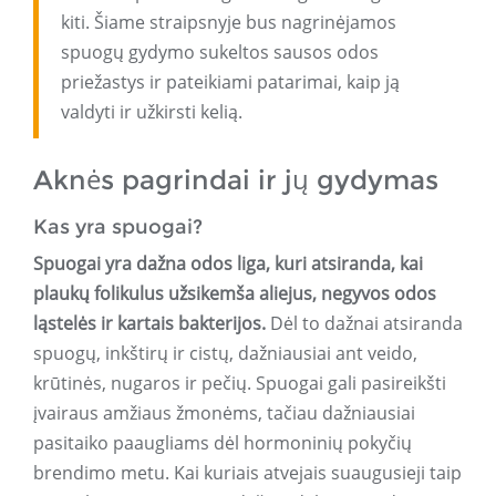
kiti. Šiame straipsnyje bus nagrinėjamos
spuogų gydymo sukeltos sausos odos
priežastys ir pateikiami patarimai, kaip ją
valdyti ir užkirsti kelią.
Aknės pagrindai ir jų gydymas
Kas yra spuogai?
Spuogai yra dažna odos liga, kuri atsiranda, kai
plaukų folikulus užsikemša aliejus, negyvos odos
ląstelės ir kartais bakterijos.
Dėl to dažnai atsiranda
spuogų, inkštirų ir cistų, dažniausiai ant veido,
krūtinės, nugaros ir pečių. Spuogai gali pasireikšti
įvairaus amžiaus žmonėms, tačiau dažniausiai
pasitaiko paaugliams dėl hormoninių pokyčių
brendimo metu. Kai kuriais atvejais suaugusieji taip