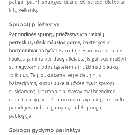
pat gali patirti spuogus, dažnai dėl streso, dietos ar
kitų veiksnių.
Spuogų priežastys
Pagrindinės spuogų priežastys yra riebalų
perteklius, užsikimšusios poros, bakterijos ir
hormoniniai pokyčiai.
Kai odoje esančios riebalinės
liaukos gamina per daug aliejaus, jis gali susimaišyti
su negyvomis odos ląstelėmis ir užkimšti plaukų
folikulus. Taip sukuriama terpė daugintis
bakterijoms, kurios sukelia uždegimą ir spuogų
susidarymą. Hormoniniai svyravimai brendimo,
menstruacijų ar nėštumo metu taip pat gali sukelti
padidėjusį riebalų gamybą, todėl spuogai
pablogėja.
Spuogų gydymo parinktys