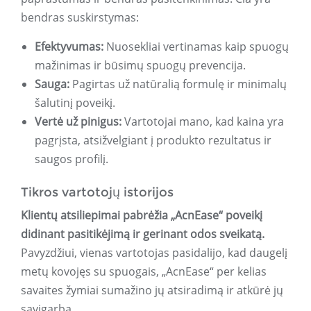
bendras suskirstymas:
Efektyvumas:
Nuosekliai vertinamas kaip spuogų
mažinimas ir būsimų spuogų prevencija.
Sauga:
Pagirtas už natūralią formulę ir minimalų
šalutinį poveikį.
Vertė už pinigus:
Vartotojai mano, kad kaina yra
pagrįsta, atsižvelgiant į produkto rezultatus ir
saugos profilį.
Tikros vartotojų istorijos
Klientų atsiliepimai pabrėžia „AcnEase“ poveikį
didinant pasitikėjimą ir gerinant odos sveikatą.
Pavyzdžiui, vienas vartotojas pasidalijo, kad daugelį
metų kovojęs su spuogais, „AcnEase“ per kelias
savaites žymiai sumažino jų atsiradimą ir atkūrė jų
savigarbą.