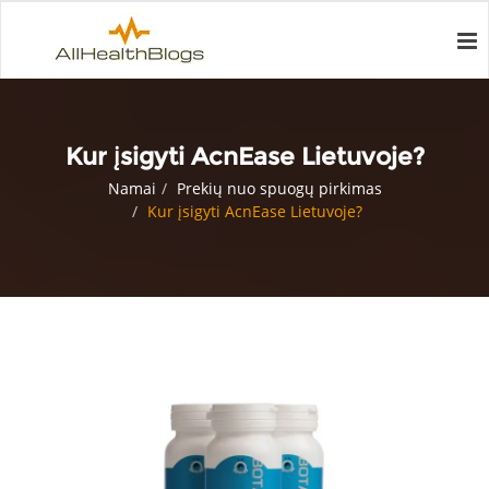
Kur įsigyti AcnEase Lietuvoje?
Namai
Prekių nuo spuogų pirkimas
Kur įsigyti AcnEase Lietuvoje?