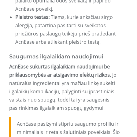
palaiko optimalią odos sveikatą ir papildo
AcnEase poveikį.
Pleistro testas:
Tiems, kurie anksčiau sirgo
alergija, patartina pasitarti su sveikatos
priežiūros paslaugų teikėju prieš pradedant
AcnEase arba atliekant pleistro testą.
Saugumas ilgalaikiam naudojimui
AcnEase sukurtas ilgalaikiam naudojimui be
priklausomybės ar atsigavimo efektų rizikos.
Jo
natūralūs ingredientai yra mažiau linkę sukelti
ilgalaikių komplikacijų, palyginti su įprastiniais
vaistais nuo spuogų, todėl tai yra saugesnis
pasirinkimas ilgalaikiam spuogų gydymui.
AcnEase pasižymi stipriu saugumo profiliu ir
minimaliais ir retais šalutiniais poveikiais. Šio