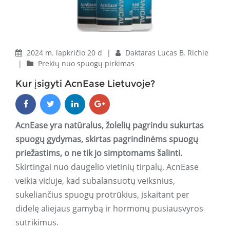
2024 m. lapkričio 20 d
|
Daktaras Lucas B. Richie
|
Prekių nuo spuogų pirkimas
Kur įsigyti AcnEase Lietuvoje?
AcnEase yra natūralus, žolelių pagrindu sukurtas
spuogų gydymas, skirtas pagrindinėms spuogų
priežastims, o ne tik jo simptomams šalinti.
Skirtingai nuo daugelio vietinių tirpalų, AcnEase
veikia viduje, kad subalansuotų veiksnius,
sukeliančius spuogų protrūkius, įskaitant per
didelę aliejaus gamybą ir hormonų pusiausvyros
sutrikimus.