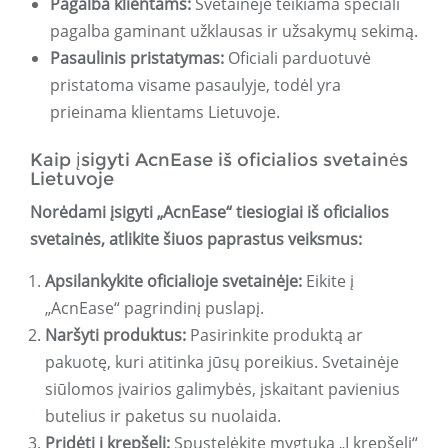
Pagalba klientams:
Svetainėje teikiama speciali
pagalba gaminant užklausas ir užsakymų sekimą.
Pasaulinis pristatymas:
Oficiali parduotuvė
pristatoma visame pasaulyje, todėl yra
prieinama klientams Lietuvoje.
Kaip įsigyti AcnEase iš oficialios svetainės
Lietuvoje
Norėdami įsigyti „AcnEase“ tiesiogiai iš oficialios
svetainės, atlikite šiuos paprastus veiksmus:
Apsilankykite oficialioje svetainėje:
Eikite į
„AcnEase“ pagrindinį puslapį.
Naršyti produktus:
Pasirinkite produktą ar
pakuotę, kuri atitinka jūsų poreikius. Svetainėje
siūlomos įvairios galimybės, įskaitant pavienius
butelius ir paketus su nuolaida.
Pridėti į krepšelį:
Spustelėkite mygtuką „Į krepšelį“