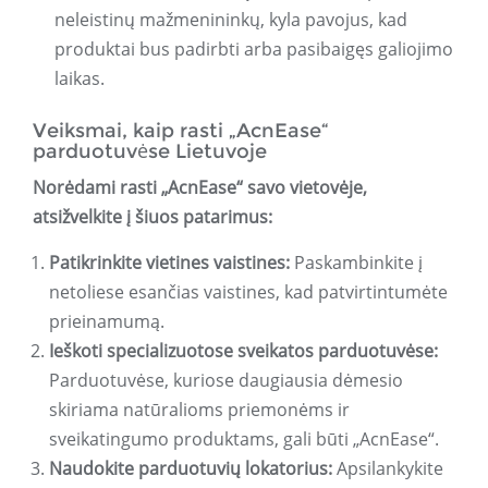
neleistinų mažmenininkų, kyla pavojus, kad
produktai bus padirbti arba pasibaigęs galiojimo
laikas.
Veiksmai, kaip rasti „AcnEase“
parduotuvėse Lietuvoje
Norėdami rasti „AcnEase“ savo vietovėje,
atsižvelkite į šiuos patarimus:
Patikrinkite vietines vaistines:
Paskambinkite į
netoliese esančias vaistines, kad patvirtintumėte
prieinamumą.
Ieškoti specializuotose sveikatos parduotuvėse:
Parduotuvėse, kuriose daugiausia dėmesio
skiriama natūralioms priemonėms ir
sveikatingumo produktams, gali būti „AcnEase“.
Naudokite parduotuvių lokatorius:
Apsilankykite