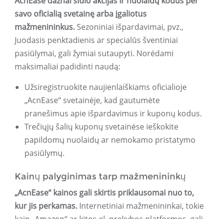
AcnEase dažnai siūlo akcijas ir nuolaidų kodus per
savo oficialią svetainę arba įgaliotus
mažmenininkus.
Sezoniniai išpardavimai, pvz.,
Juodasis penktadienis ar specialūs šventiniai
pasiūlymai, gali žymiai sutaupyti. Norėdami
maksimaliai padidinti naudą:
Užsiregistruokite naujienlaiškiams oficialioje
„AcnEase“ svetainėje, kad gautumėte
pranešimus apie išpardavimus ir kuponų kodus.
Trečiųjų šalių kuponų svetainėse ieškokite
papildomų nuolaidų ar nemokamo pristatymo
pasiūlymų.
Kainų palyginimas tarp mažmenininkų
„AcnEase“ kainos gali skirtis priklausomai nuo to,
kur jis perkamas.
Internetiniai mažmenininkai, tokie