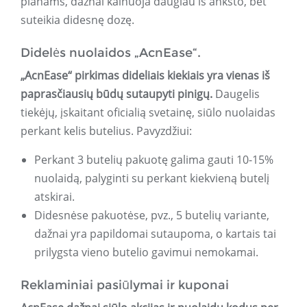
planams, dažnai kainuoja daugiau iš anksto, bet
suteikia didesnę dozę.
Didelės nuolaidos „AcnEase“.
„AcnEase“ pirkimas dideliais kiekiais yra vienas iš
paprasčiausių būdų sutaupyti pinigų.
Daugelis
tiekėjų, įskaitant oficialią svetainę, siūlo nuolaidas
perkant kelis butelius. Pavyzdžiui:
Perkant 3 butelių pakuotę galima gauti 10-15%
nuolaidą, palyginti su perkant kiekvieną butelį
atskirai.
Didesnėse pakuotėse, pvz., 5 butelių variante,
dažnai yra papildomai sutaupoma, o kartais tai
prilygsta vieno butelio gavimui nemokamai.
Reklaminiai pasiūlymai ir kuponai