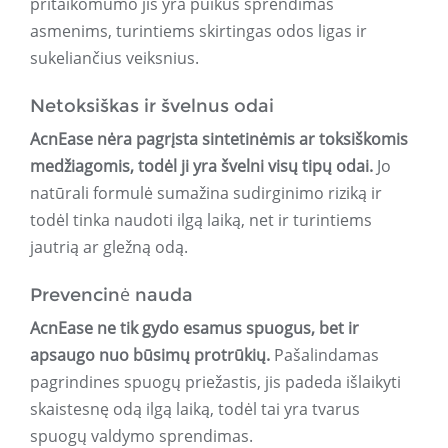
pritaikomumo jis yra puikus sprendimas
asmenims, turintiems skirtingas odos ligas ir
sukeliančius veiksnius.
Netoksiškas ir švelnus odai
AcnEase nėra pagrįsta sintetinėmis ar toksiškomis
medžiagomis, todėl ji yra švelni visų tipų odai.
Jo
natūrali formulė sumažina sudirginimo riziką ir
todėl tinka naudoti ilgą laiką, net ir turintiems
jautrią ar gležną odą.
Prevencinė nauda
AcnEase ne tik gydo esamus spuogus, bet ir
apsaugo nuo būsimų protrūkių.
Pašalindamas
pagrindines spuogų priežastis, jis padeda išlaikyti
skaistesnę odą ilgą laiką, todėl tai yra tvarus
spuogų valdymo sprendimas.