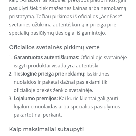
kaip „Amazon“ ar kitos el. prekybos platformos, gali
pasiūlyti šiek tiek mažesnes kainas arba nemokamą
pristatymą. Tačiau pirkimas iš oficialios „AcnEase“
svetainės užtikrina autentiškumą ir prieigą prie
specialių pasiūlymų tiesiogiai iš gamintojo.
Oficialios svetainės pirkimų vertė
Garantuotas autentiškumas:
Oficialioje svetainėje
įsigyti produktai visada yra autentiški.
Tiesioginė prieiga prie reklamų:
Išskirtinės
nuolaidos ir paketai dažnai pasiekiami tik
oficialioje prekės ženklo svetainėje.
Lojalumo premijos:
Kai kurie klientai gali gauti
lojalumo nuolaidas arba specialius pasiūlymus
pakartotinai perkant.
Kaip maksimaliai sutaupyti