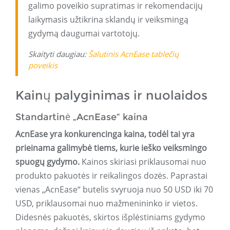
galimo poveikio supratimas ir rekomendacijų
laikymasis užtikrina sklandų ir veiksmingą
gydymą daugumai vartotojų.
Skaityti daugiau:
Šalutinis AcnEase tablečių
poveikis
Kainų palyginimas ir nuolaidos
Standartinė „AcnEase“ kaina
AcnEase yra konkurencinga kaina, todėl tai yra
prieinama galimybė tiems, kurie ieško veiksmingo
spuogų gydymo.
Kainos skiriasi priklausomai nuo
produkto pakuotės ir reikalingos dozės. Paprastai
vienas „AcnEase“ butelis svyruoja nuo 50 USD iki 70
USD, priklausomai nuo mažmenininko ir vietos.
Didesnės pakuotės, skirtos išplėstiniams gydymo