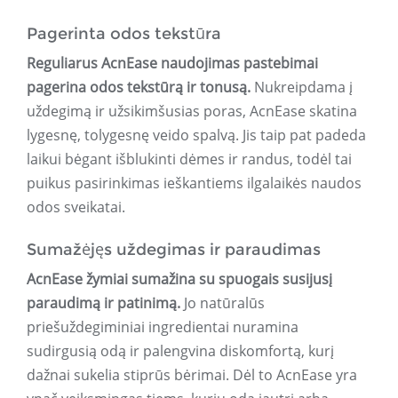
Pagerinta odos tekstūra
Reguliarus AcnEase naudojimas pastebimai
pagerina odos tekstūrą ir tonusą.
Nukreipdama į
uždegimą ir užsikimšusias poras, AcnEase skatina
lygesnę, tolygesnę veido spalvą. Jis taip pat padeda
laikui bėgant išblukinti dėmes ir randus, todėl tai
puikus pasirinkimas ieškantiems ilgalaikės naudos
odos sveikatai.
Sumažėjęs uždegimas ir paraudimas
AcnEase žymiai sumažina su spuogais susijusį
paraudimą ir patinimą.
Jo natūralūs
priešuždegiminiai ingredientai nuramina
sudirgusią odą ir palengvina diskomfortą, kurį
dažnai sukelia stiprūs bėrimai. Dėl to AcnEase yra