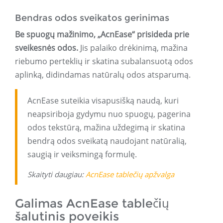
Bendras odos sveikatos gerinimas
Be spuogų mažinimo, „AcnEase“ prisideda prie
sveikesnės odos.
Jis palaiko drėkinimą, mažina
riebumo perteklių ir skatina subalansuotą odos
aplinką, didindamas natūralų odos atsparumą.
AcnEase suteikia visapusišką naudą, kuri
neapsiriboja gydymu nuo spuogų, pagerina
odos tekstūrą, mažina uždegimą ir skatina
bendrą odos sveikatą naudojant natūralią,
saugią ir veiksmingą formulę.
Skaityti daugiau:
AcnEase tablečių apžvalga
Galimas AcnEase tablečių
šalutinis poveikis