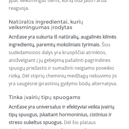
ypač veiksmingas tiems, kurių oda jautri arba
reaguoja.
Natūralūs ingredientai, kurių
veiksmingumas įrodytas
AcnEase yra sukurta iš natūralių, augalinės kilmės
ingredientų, paremtų moksliniais tyrimais.
Šios
sudedamosios dalys yra kruopščiai atrinktos,
atsižvelgiant į jų gebėjimą pašalinti pagrindines
spuogų priežastis ir sumažinti neigiamo poveikio
riziką. Dėl stiprių cheminių medžiagų nebuvimo jis
yra saugesnė įprastinių gydymo būdų alternatyva.
Tinka įvairių tipų spuogams
AcnEase yra universalus ir efektyviai veikia įvairių
tipų spuogus, įskaitant hormoninius, cistinius ir
streso sukeltus spuogus.
Dėl šio plataus