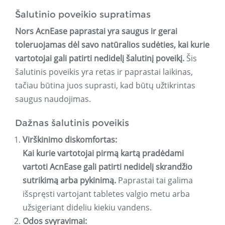
Šalutinio poveikio supratimas
Nors AcnEase paprastai yra saugus ir gerai
toleruojamas dėl savo natūralios sudėties, kai kurie
vartotojai gali patirti nedidelį šalutinį poveikį.
Šis
šalutinis poveikis yra retas ir paprastai laikinas,
tačiau būtina juos suprasti, kad būtų užtikrintas
saugus naudojimas.
Dažnas šalutinis poveikis
Virškinimo diskomfortas:
Kai kurie vartotojai pirmą kartą pradėdami
vartoti AcnEase gali patirti nedidelį skrandžio
sutrikimą arba pykinimą.
Paprastai tai galima
išspręsti vartojant tabletes valgio metu arba
užsigeriant dideliu kiekiu vandens.
Odos svyravimai: