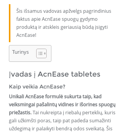
Šis išsamus vadovas apžvelgs pagrindinius
faktus apie AcnEase spuogų gydymo
produktą ir atskleis geriausią būdą įsigyti
AcnEase!
Turinys
Įvadas į AcnEase tabletes
Kaip veikia AcnEase?
Unikali AcnEase formulė sukurta taip, kad
veiksmingai pašalintų vidines ir išorines spuogų
priežastis.
Tai nukreipta į riebalų perteklių, kuris
gali užkimšti poras, taip pat padeda sumažinti
uždegimą ir palaikyti bendrą odos sveikatą. Šis