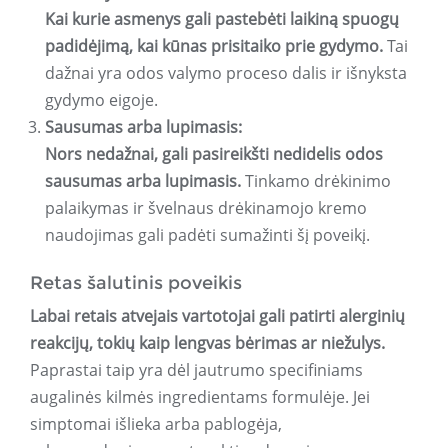
Kai kurie asmenys gali pastebėti laikiną spuogų
padidėjimą, kai kūnas prisitaiko prie gydymo.
Tai
dažnai yra odos valymo proceso dalis ir išnyksta
gydymo eigoje.
Sausumas arba lupimasis:
Nors nedažnai, gali pasireikšti nedidelis odos
sausumas arba lupimasis.
Tinkamo drėkinimo
palaikymas ir švelnaus drėkinamojo kremo
naudojimas gali padėti sumažinti šį poveikį.
Retas šalutinis poveikis
Labai retais atvejais vartotojai gali patirti alerginių
reakcijų, tokių kaip lengvas bėrimas ar niežulys.
Paprastai taip yra dėl jautrumo specifiniams
augalinės kilmės ingredientams formulėje. Jei
simptomai išlieka arba pablogėja,