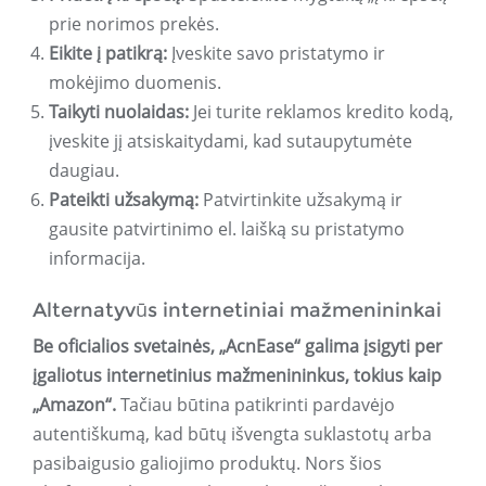
prie norimos prekės.
Eikite į patikrą:
Įveskite savo pristatymo ir
mokėjimo duomenis.
Taikyti nuolaidas:
Jei turite reklamos kredito kodą,
įveskite jį atsiskaitydami, kad sutaupytumėte
daugiau.
Pateikti užsakymą:
Patvirtinkite užsakymą ir
gausite patvirtinimo el. laišką su pristatymo
informacija.
Alternatyvūs internetiniai mažmenininkai
Be oficialios svetainės, „AcnEase“ galima įsigyti per
įgaliotus internetinius mažmenininkus, tokius kaip
„Amazon“.
Tačiau būtina patikrinti pardavėjo
autentiškumą, kad būtų išvengta suklastotų arba
pasibaigusio galiojimo produktų. Nors šios