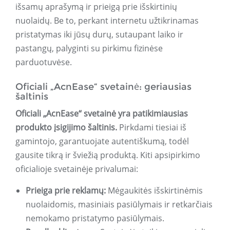
išsamų aprašymą ir prieigą prie išskirtinių
nuolaidų. Be to, perkant internetu užtikrinamas
pristatymas iki jūsų durų, sutaupant laiko ir
pastangų, palyginti su pirkimu fizinėse
parduotuvėse.
Oficiali „AcnEase“ svetainė: geriausias
šaltinis
Oficiali „AcnEase“ svetainė yra patikimiausias
produkto įsigijimo šaltinis.
Pirkdami tiesiai iš
gamintojo, garantuojate autentiškumą, todėl
gausite tikrą ir šviežią produktą. Kiti apsipirkimo
oficialioje svetainėje privalumai:
Prieiga prie reklamų:
Mėgaukitės išskirtinėmis
nuolaidomis, masiniais pasiūlymais ir retkarčiais
nemokamo pristatymo pasiūlymais.