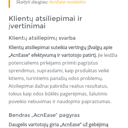
Skaityti daugiau:
AcnEase nuolaidos
Klientų atsiliepimai ir
įvertinimai
Klientų atsiliepimų svarba
Klientų atsiliepimai suteikia vertingų įžvalgų apie
„AcnEase“ efektyvumą ir vartotojo patirtį.
Jie leidžia
potencialiems pirkėjams priimti pagrįstus
sprendimus, suprasdami, kaip produktas veikė
kitiems, turintiems panašių odos problemų.
Atsiliepimai dažnai pabrėžia realius rezultatus,
tokius kaip odos būklės pagerėjimas, šalutinio
poveikio nebuvimas ir naudojimo paprastumas.
Bendras „AcnEase“ pagyras
Daugelis vartotojų giria „AcnEase“ už gebėjimą