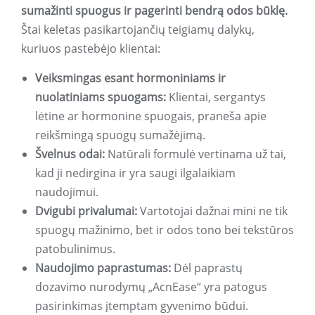
sumažinti spuogus ir pagerinti bendrą odos būklę.
Štai keletas pasikartojančių teigiamų dalykų,
kuriuos pastebėjo klientai:
Veiksmingas esant hormoniniams ir
nuolatiniams spuogams:
Klientai, sergantys
lėtine ar hormonine spuogais, praneša apie
reikšmingą spuogų sumažėjimą.
Švelnus odai:
Natūrali formulė vertinama už tai,
kad ji nedirgina ir yra saugi ilgalaikiam
naudojimui.
Dvigubi privalumai:
Vartotojai dažnai mini ne tik
spuogų mažinimo, bet ir odos tono bei tekstūros
patobulinimus.
Naudojimo paprastumas:
Dėl paprastų
dozavimo nurodymų „AcnEase“ yra patogus
pasirinkimas įtemptam gyvenimo būdui.