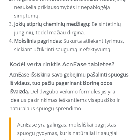
nesukelia priklausomybės ir nepablogėja
simptomų.
Jokių stiprių cheminių medžiagų:
Be sintetinių
junginių, todėl mažiau dirgina.
Mokslinis pagrindas:
Sukurta atliekant tyrimus,
siekiant užtikrinti saugumą ir efektyvumą.
Kodėl verta rinktis AcnEase tabletes?
AcnEase išsiskiria savo gebėjimu pašalinti spuogus
iš vidaus, tuo pačiu pagerinant išorinę odos
išvaizdą.
Dėl dvigubo veikimo formulės jis yra
idealus pasirinkimas ieškantiems visapusiško ir
natūralaus spuogų sprendimo.
AcnEase yra galingas, moksliškai pagrįstas
spuogų gydymas, kuris natūraliai ir saugiai