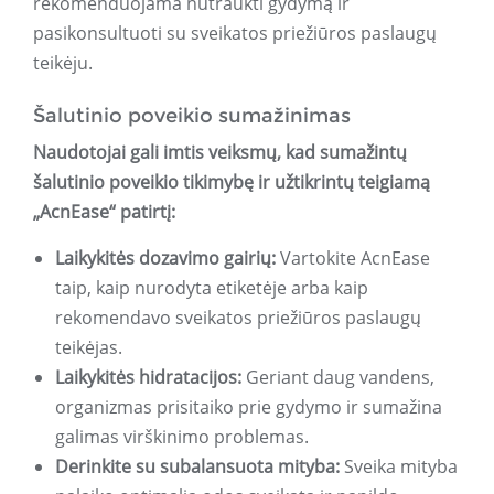
rekomenduojama nutraukti gydymą ir
pasikonsultuoti su sveikatos priežiūros paslaugų
teikėju.
Šalutinio poveikio sumažinimas
Naudotojai gali imtis veiksmų, kad sumažintų
šalutinio poveikio tikimybę ir užtikrintų teigiamą
„AcnEase“ patirtį:
Laikykitės dozavimo gairių:
Vartokite AcnEase
taip, kaip nurodyta etiketėje arba kaip
rekomendavo sveikatos priežiūros paslaugų
teikėjas.
Laikykitės hidratacijos:
Geriant daug vandens,
organizmas prisitaiko prie gydymo ir sumažina
galimas virškinimo problemas.
Derinkite su subalansuota mityba:
Sveika mityba