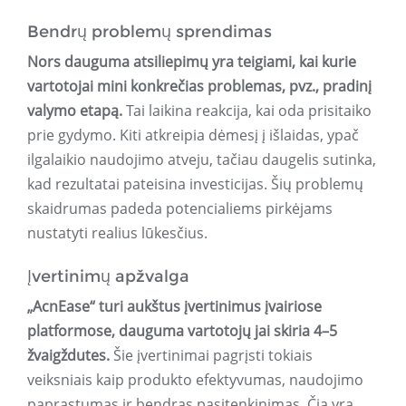
Bendrų problemų sprendimas
Nors dauguma atsiliepimų yra teigiami, kai kurie
vartotojai mini konkrečias problemas, pvz., pradinį
valymo etapą.
Tai laikina reakcija, kai oda prisitaiko
prie gydymo. Kiti atkreipia dėmesį į išlaidas, ypač
ilgalaikio naudojimo atveju, tačiau daugelis sutinka,
kad rezultatai pateisina investicijas. Šių problemų
skaidrumas padeda potencialiems pirkėjams
nustatyti realius lūkesčius.
Įvertinimų apžvalga
„AcnEase“ turi aukštus įvertinimus įvairiose
platformose, dauguma vartotojų jai skiria 4–5
žvaigždutes.
Šie įvertinimai pagrįsti tokiais
veiksniais kaip produkto efektyvumas, naudojimo
paprastumas ir bendras pasitenkinimas. Čia yra