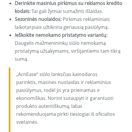
Derinkite masinius pirkimus su reklamos kredito
kodais:
Tai gali žymiai sumažinti išlaidas.
Sezoninės nuolaidos:
Pirkimas reklaminiais
laikotarpiais užtikrina geriausią pasiūlymą.
Ieškokite nemokamo pristatymo variantų:
Daugelis mažmenininkų siūlo nemokamą
pristatymą užsakymams, viršijantiems tam tikrą
sumą.
„AcnEase“ siūlo lanksčias kainodaros
parinktis, masines nuolaidas ir reklaminius
pasiūlymus, todėl jis yra prieinamas ir
ekonomiškas. Norint sutaupyti ir garantuoti
produkto autentiškumą, labai
rekomenduojama pirkti tiesiogiai iš oficialios
svetainės.