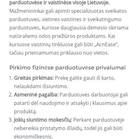
parduotuvėse ir vaistinėse visoje Lietuvoje.
Mažmenininkai gali apimti specializuotas sveikatos
parduotuves, vietines vaistines ir sveikatingumo
parduotuves, kuriose daugiausia dėmesio skiriama
natūraliems odos priežiūros produktams. Kai
kuriuose vaistinių tinkluose gali būti „AcnEase“,
tačiau prieinamumas priklauso nuo vietos.
Pirkimo fizinėse parduotuvėse privalumai
Greitas pirkimas:
Prekę galite gauti iš karto,
nelaukdami išsiuntimo.
Asmeninė pagalba:
Parduotuvės darbuotojai gali
patarti dėl naudojimo ir atsakyti į klausimus apie
produktą.
Jokių siuntimo mokesčių:
Perkant parduotuvėje
nebereikia pristatymo išlaidų, todėl jis gali būti
ekonomiškesnis.