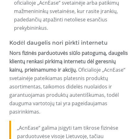
oficialioje „AcnEase“ svetainėje arba patikimų
mažmenininkų svetainėse, kur rasite įrankių,
padedančių atpažinti netoliese esančius
prekybininkus.
Kodėl daugelis nori pirkti internetu
Nors fizinės parduotuvės siūlo patogumą, daugelis
klientų renkasi pirkimą internetu dėl geresnių
kainų, prieinamumo ir akcijų.
Oficialioje „AcnEase“
svetainėje pateikiamas platesnis produktų
asortimentas, taikomos didelės nuolaidos ir
garantuojamas produktų autentiškumas, todėl
dauguma vartotojų tai yra pageidaujamas
pasirinkimas.
„AcnEase“ galima įsigyti tam tikrose fizinėse
parduotuvėse visoje Lietuvoje, tačiau