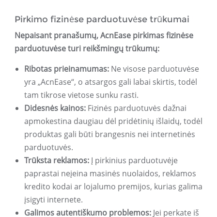
Pirkimo fizinėse parduotuvėse trūkumai
Nepaisant pranašumų, AcnEase pirkimas fizinėse
parduotuvėse turi reikšmingų trūkumų:
Ribotas prieinamumas:
Ne visose parduotuvėse
yra „AcnEase“, o atsargos gali labai skirtis, todėl
tam tikrose vietose sunku rasti.
Didesnės kainos:
Fizinės parduotuvės dažnai
apmokestina daugiau dėl pridėtinių išlaidų, todėl
produktas gali būti brangesnis nei internetinės
parduotuvės.
Trūksta reklamos:
Į pirkinius parduotuvėje
paprastai neįeina masinės nuolaidos, reklamos
kredito kodai ar lojalumo premijos, kurias galima
įsigyti internete.
Galimos autentiškumo problemos:
Jei perkate iš