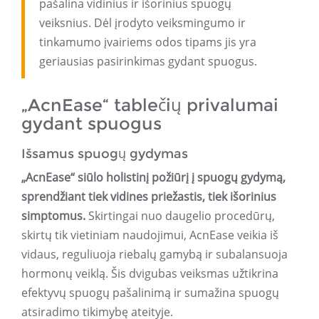
pašalina vidinius ir išorinius spuogų
veiksnius. Dėl įrodyto veiksmingumo ir
tinkamumo įvairiems odos tipams jis yra
geriausias pasirinkimas gydant spuogus.
„AcnEase“ tablečių privalumai
gydant spuogus
Išsamus spuogų gydymas
„AcnEase“ siūlo holistinį požiūrį į spuogų gydymą,
sprendžiant tiek vidines priežastis, tiek išorinius
simptomus.
Skirtingai nuo daugelio procedūrų,
skirtų tik vietiniam naudojimui, AcnEase veikia iš
vidaus, reguliuoja riebalų gamybą ir subalansuoja
hormonų veiklą. Šis dvigubas veiksmas užtikrina
efektyvų spuogų pašalinimą ir sumažina spuogų
atsiradimo tikimybę ateityje.