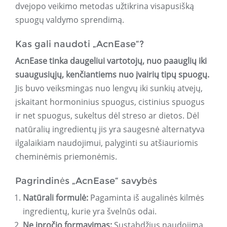
dvejopo veikimo metodas užtikrina visapusišką
spuogų valdymo sprendimą.
Kas gali naudoti „AcnEase“?
AcnEase tinka daugeliui vartotojų, nuo paauglių iki
suaugusiųjų, kenčiantiems nuo įvairių tipų spuogų.
Jis buvo veiksmingas nuo lengvų iki sunkių atvejų,
įskaitant hormoninius spuogus, cistinius spuogus
ir net spuogus, sukeltus dėl streso ar dietos. Dėl
natūralių ingredientų jis yra saugesnė alternatyva
ilgalaikiam naudojimui, palyginti su atšiauriomis
cheminėmis priemonėmis.
Pagrindinės „AcnEase“ savybės
Natūrali formulė:
Pagaminta iš augalinės kilmės
ingredientų, kurie yra švelnūs odai.
Ne įpročio formavimas:
Sustabdžius naudojimą,