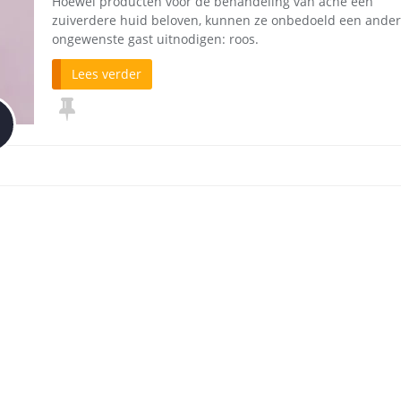
Hoewel producten voor de behandeling van acne een
zuiverdere huid beloven, kunnen ze onbedoeld een ande
ongewenste gast uitnodigen: roos.
Lees verder