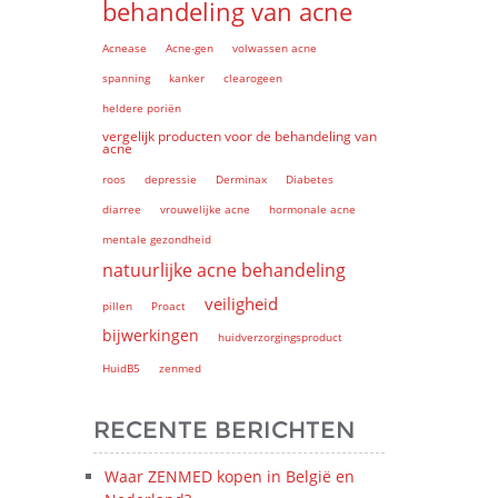
behandeling van acne
Acnease
Acne-gen
volwassen acne
spanning
kanker
clearogeen
heldere poriën
vergelijk producten voor de behandeling van
acne
roos
depressie
Derminax
Diabetes
diarree
vrouwelijke acne
hormonale acne
mentale gezondheid
natuurlijke acne behandeling
veiligheid
pillen
Proact
bijwerkingen
huidverzorgingsproduct
HuidB5
zenmed
RECENTE BERICHTEN
Waar ZENMED kopen in België en