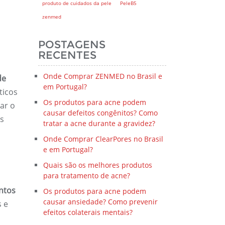
produto de cuidados da pele
PeleB5
s
zenmed
POSTAGENS
RECENTES
Onde Comprar ZENMED no Brasil e
de
em Portugal?
ticos
Os produtos para acne podem
ar o
causar defeitos congênitos? Como
s
tratar a acne durante a gravidez?
Onde Comprar ClearPores no Brasil
e em Portugal?
Quais são os melhores produtos
para tratamento de acne?
ntos
Os produtos para acne podem
causar ansiedade? Como prevenir
s e
efeitos colaterais mentais?