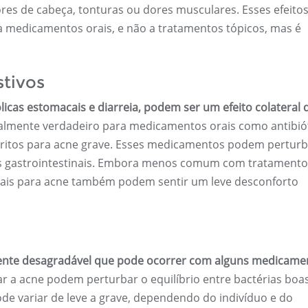
es de cabeça, tonturas ou dores musculares. Esses efeito
 medicamentos orais, e não a tratamentos tópicos, mas é
stivos
licas estomacais e diarreia, podem ser um efeito colateral 
ialmente verdadeiro para medicamentos orais como antibió
critos para acne grave. Esses medicamentos podem perturb
as gastrointestinais. Embora menos comum com tratamento
rais para acne também podem sentir um leve desconforto
armente desagradável que pode ocorrer com alguns medicame
atar a acne podem perturbar o equilíbrio entre bactérias boa
ode variar de leve a grave, dependendo do indivíduo e do