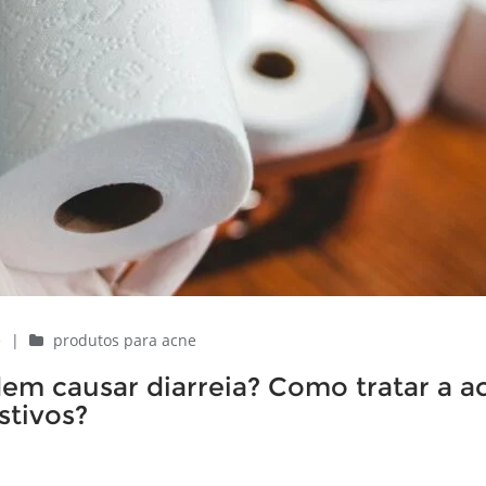
e
|
produtos para acne
em causar diarreia? Como tratar a a
stivos?