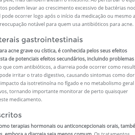
ntos podem levar ao crescimento excessivo de bactérias noc
ral pode ocorrer logo após o início da medicação ou mesmo 
eocupação notável para quem usa antibióticos para acne.
terais gastrointestinais
ara acne grave ou cística, é conhecida pelos seus efeitos
ta de potenciais efeitos secundários, incluindo problemas
e com antibióticos, a diarreia pode ocorrer como resul
pode irritar o trato digestivo, causando sintomas como dor
o impacto da isotretinoína no fígado e no metabolismo gera
ivos, tornando importante monitorar de perto quaisquer
deste medicamento.
critos
como terapias hormonais ou anticoncepcionais orais, tamb
os, embora a diarreia seja menos comum.
Os tratamentos