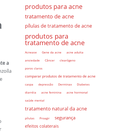
produtos para acne
tratamento de acne
a
pílulas de tratamento de acne
produtos para
tratamento de acne
Acnease
Gene da acne
acne adulta
ansiedade
Câncer
clearógeno
te a
poros claros
nzoíla
comparar produtos de tratamento de acne
te
caspa
depressão
Derminax
Diabetes
diarréia
acne feminina
acne hormonal
saúde mental
tratamento natural da acne
segurança
pílulas
Proagir
o
efeitos colaterais
r