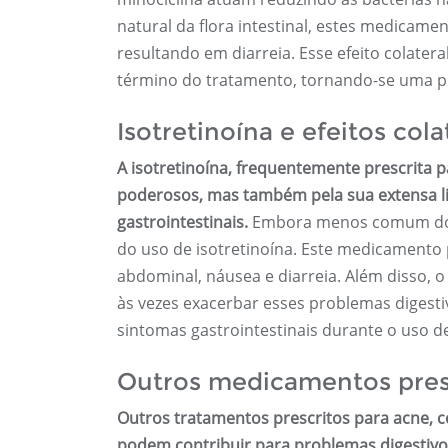
natural da flora intestinal, estes medicame
resultando em diarreia. Esse efeito colate
término do tratamento, tornando-se uma pr
Isotretinoína e efeitos cola
A isotretinoína, frequentemente prescrita p
poderosos, mas também pela sua extensa lis
gastrointestinais.
Embora menos comum do qu
do uso de isotretinoína. Este medicamento 
abdominal, náusea e diarreia. Além disso, 
às vezes exacerbar esses problemas digest
sintomas gastrointestinais durante o uso 
Outros medicamentos pres
Outros tratamentos prescritos para acne, 
podem contribuir para problemas digestiv