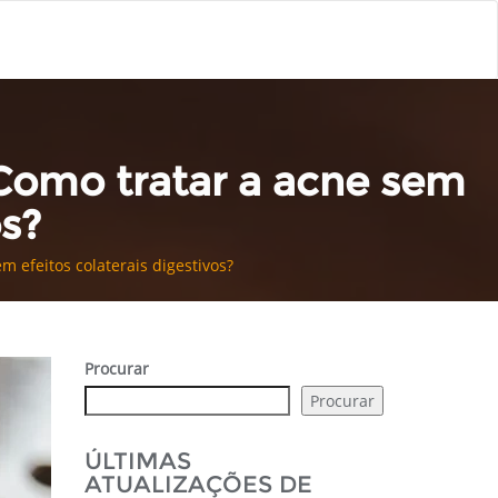
Como tratar a acne sem
os?
 efeitos colaterais digestivos?
Procurar
Procurar
ÚLTIMAS
ATUALIZAÇÕES DE