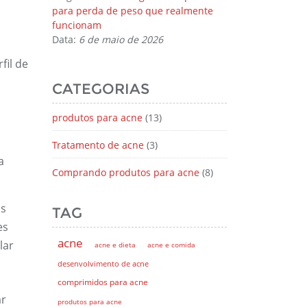
para perda de peso que realmente
funcionam
Data:
6 de maio de 2026
fil de
CATEGORIAS
produtos para acne
(13)
Tratamento de acne
(3)
a
Comprando produtos para acne
(8)
is
TAG
es
acne
lar
acne e dieta
acne e comida
desenvolvimento de acne
comprimidos para acne
ar
produtos para acne