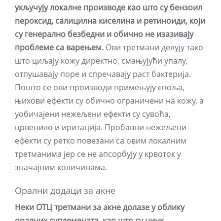
укључују локалне производе као што су бензоил
пероксид, салицилна киселина и ретиноиди, који
су генерално безбедни и обично не изазивају
проблеме са варењем.
Ови третмани делују тако
што циљају кожу директно, смањујући упалу,
отпушавају поре и спречавају раст бактерија.
Пошто се ови производи примењују споља,
њихови ефекти су обично ограничени на кожу, а
уобичајени нежељени ефекти су сувоћа,
црвенило и иритација. Пробавни нежељени
ефекти су ретко повезани са овим локалним
третманима јер се не апсорбују у крвоток у
значајним количинама.
Орални додаци за акне
Неки ОТЦ третмани за акне долазе у облику
оралних суплемената, као што су цинк,