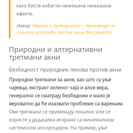
како бисте избегли нежељене нежељене
ефекте.
Извор:
Резиме о безбедности – производи за
локалну употребу против акни без рецепта
Природни и алтернативни
третмани акни
Безбедност природних лекова против акни
Природни третмани за акне, као што су уље
чајевца, екстракт зеленог чаја и алое вера,
генерално се сматрају безбедним и мало је
вероватно да ће изазвати проблеме са варењем.
Ови третмани се примењују локално или се
користе у додацима исхрани са минималном
системском апсорпцијом. На пример, уље