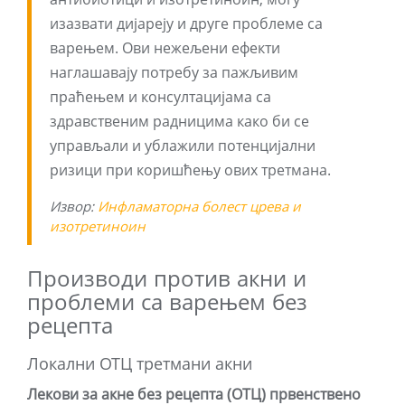
изазвати дијареју и друге проблеме са
варењем. Ови нежељени ефекти
наглашавају потребу за пажљивим
праћењем и консултацијама са
здравственим радницима како би се
управљали и ублажили потенцијални
ризици при коришћењу ових третмана.
Извор:
Инфламаторна болест црева и
изотретиноин
Производи против акни и
проблеми са варењем без
рецепта
Локални ОТЦ третмани акни
Лекови за акне без рецепта (ОТЦ) првенствено