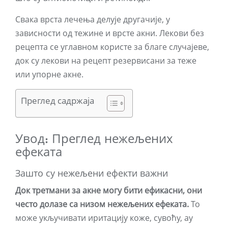
Свака врста лечења делује другачије, у
зависности од тежине и врсте акни. Лекови без
рецепта се углавном користе за благе случајеве,
док су лекови на рецепт резервисани за теже
или упорне акне.
Преглед садржаја
Увод: Преглед нежељених
ефеката
Зашто су нежељени ефекти важни
Док третмани за акне могу бити ефикасни, они
често долазе са низом нежељених ефеката.
То
може укључивати иритацију коже, сувоћу, ау