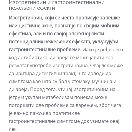
Изотретиноин и гастроинтестинални
нежељени ефекти
Изотретиноин, који се често прописује за тешке
или цистичне акне, познат је по својим моћним
ефектима, али и по својој опсежној листи
потенцијалних нежељених ефеката, укључујући
гастроинтестиналне проблеме.
Иако је ређе него
код антибиотика, дијареја се може јавити као
резултат употребе изотретиноина. Овај лек може
да иритира дигестивни тракт, што доводи до
симптома као што су бол у стомаку, мучнина и
дијареја. Поред тога, утицај изотретиноина на
јетру и укупан метаболизам понекад може
погоршати ове проблеме са варењем, због чега
је важно пажљиво пратити све
гастроинтестиналне симптоме док узимате овај
лек.