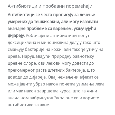
Антибиотици и пробавни поремећаји
Антибиотици се често прописују за лечење
умерених до тешких акни, али могу изазвати
значајне проблеме са варењем, укључујући
дијареју.
Уобичајени антибиотици попут
доксициклина и миноциклина делују тако што
смањују бактерије на кожи, али такође утичу на
црева. Нарушавајући природну равнотежу
цревне флоре, ови лекови могу довести до
прекомерног раста штетних бактерија, што
доводи до дијареје. Овај нежељени ефекат се
може јавити убрзо након почетка узимања лека
или чак након завршетка курса, што га чини
значајном забринутошћу за оне који користе
антибиотике за акне.