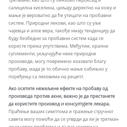
третмани, као што су бензоил пероксид и
салицилна киселина, циљају директно на кожу и
мање је вероватно да ће утицати на пробавни
систем. Природни лекови, као што су уље
чајевца и алое вера, такође имају тенденцију да
буду безбедни за пробавни систем када се
користе према упутствима. Међутим, орални
суплементи, укључујући неке природне
производе, могу повремено изазвати благу
пробаву, мада је то обично мање озбиљно у
поређењу са лековима на рецепт.
Ако осетите нежељене ефекте на пробаву од
производа против акни, важно је да престанете
да користите производ и консултујете лекара.
Праћење ваших симптома и тражење стручног
савета могу помоћи да се утврди да ли је третман
акни узрок проблема и да вас усмери ка