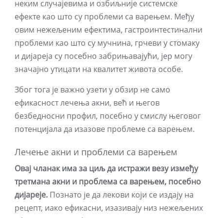
неким случајевима и озбиљније системске
ефекте као што су проблеми са варењем. Међу
овим нежељеним ефектима, гастроинтестинални
проблеми као што су мучнина, грчеви у стомаку
и дијареја су посебно забрињавајући, јер могу
значајно утицати на квалитет живота особе.
Због тога је важно узети у обзир не само
ефикасност лечења акни, већ и његов
безбедносни профил, посебно у смислу његовог
потенцијала да изазове проблеме са варењем.
Лечење акни и проблеми са варењем
Овај чланак има за циљ да истражи везу између
третмана акни и проблема са варењем, посебно
дијареје.
Познато је да лекови који се издају на
рецепт, иако ефикасни, изазивају низ нежељених