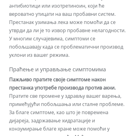
антибиотици или изотретиноин, који ће
вероватно утицати на ваш пробавни систем.
Престанак узимања лека може помоћи да се
утврди да ли је то извор пробавне нелагодности.
У многим случајевима, симптоми се
побољшавају када се проблематични производ
уклони из вашег режима.
Праћење и управљање симптомима
Пажљиво пратите своје симптоме након
престанка употребе производа против акни.
Пратите све промене у здрављу вашег варења,
примећујући побољшања или сталне проблеме.
За благе симптоме, као што је повремена
дијареја, задржавање хидратације и
конзумирање благе хране може помоћи у