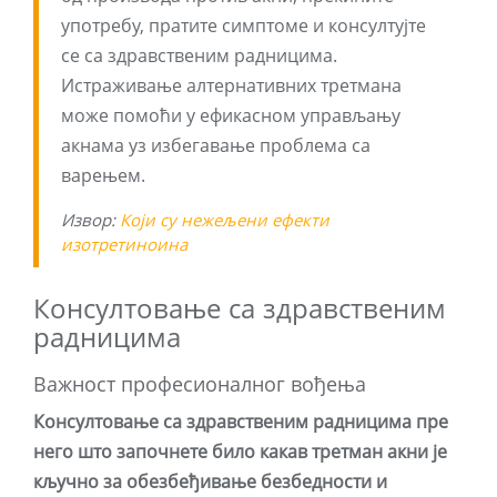
употребу, пратите симптоме и консултујте
се са здравственим радницима.
Истраживање алтернативних третмана
може помоћи у ефикасном управљању
акнама уз избегавање проблема са
варењем.
Извор:
Који су нежељени ефекти
изотретиноина
Консултовање са здравственим
радницима
Важност професионалног вођења
Консултовање са здравственим радницима пре
него што започнете било какав третман акни је
кључно за обезбеђивање безбедности и