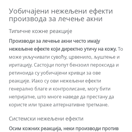
Уобичајени нежељени ефекти
производа за лечење акни
Типичне кожне реакције
Производи за лечење акни често имају
нежељене ефекте који директно утичу на кожу.
То
може укључивати сувоћу, црвенило, љуштење и
иритацију. Састојци попут бензоил пероксида и
ретиноида су уобичајени кривци за ове
реакције. Иако су ови нежељени ефекти
генерално благе и контролисане, могу бити
непријатне, што многе наведе да престану да
користе или траже алтернативне третмане.
Системски нежељени ефекти
Осим кожних реакција, неки производи против