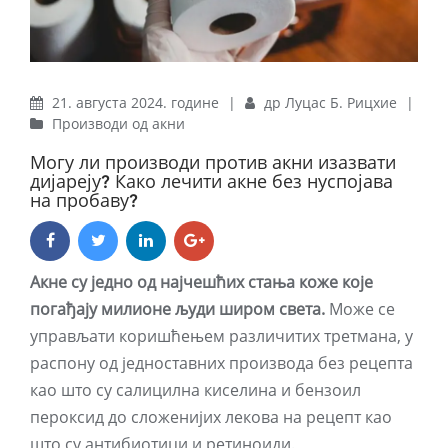
21. августа 2024. године
|
др Луцас Б. Рицхие
|
Производи од акни
Могу ли производи против акни изазвати
дијареју? Како лечити акне без нуспојава
на пробаву?
Акне су једно од најчешћих стања коже које
погађају милионе људи широм света.
Може се
управљати коришћењем различитих третмана, у
распону од једноставних производа без рецепта
као што су салицилна киселина и бензоил
пероксид до сложенијих лекова на рецепт као
што су антибиотици и ретиноиди.