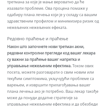
третмана за које је мање вероватно да ће
изазвати проблеме. Ова процена помаже у
одабиру плана лечења који је у складу са вашим
здравственим профилом и минимизира ризик од
нежељених нежељених ефеката.
Редовно праћење и праћење
Након што започнете нови третман акни,
редовни контролни прегледи код вашег лекара
су важни за праћење вашег напретка и
управљање нежељеним ефектима.
Током ових
посета, можете разговарати о свим новим или
текућим симптомима, укључујући проблеме са
варењем, и извршити прилагођавања вашег
плана лечења ако је потребно. Ваш лекар такође
може да понуди додатне стратегије за
управљање нежељеним ефектима и да обезбеди