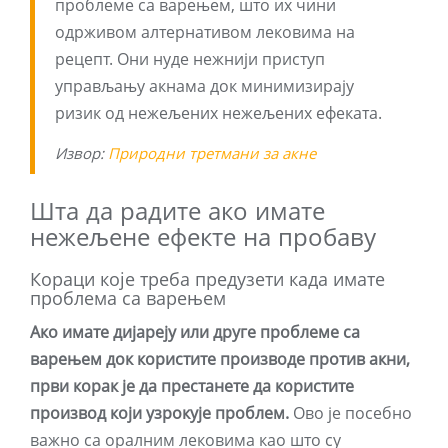
проблеме са варењем, што их чини
одрживом алтернативом лековима на
рецепт. Они нуде нежнији приступ
управљању акнама док минимизирају
ризик од нежељених нежељених ефеката.
Извор:
Природни третмани за акне
Шта да радите ако имате
нежељене ефекте на пробаву
Кораци које треба предузети када имате
проблема са варењем
Ако имате дијареју или друге проблеме са
варењем док користите производе против акни,
први корак је да престанете да користите
производ који узрокује проблем.
Ово је посебно
важно са оралним лековима као што су