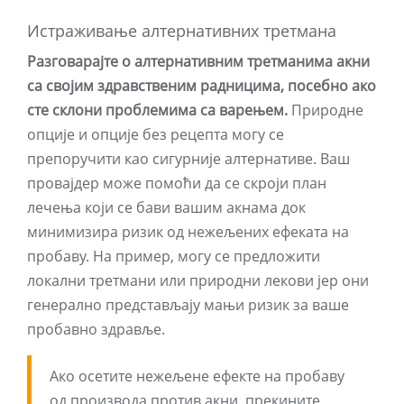
Истраживање алтернативних третмана
Разговарајте о алтернативним третманима акни
са својим здравственим радницима, посебно ако
сте склони проблемима са варењем.
Природне
опције и опције без рецепта могу се
препоручити као сигурније алтернативе. Ваш
провајдер може помоћи да се скроји план
лечења који се бави вашим акнама док
минимизира ризик од нежељених ефеката на
пробаву. На пример, могу се предложити
локални третмани или природни лекови јер они
генерално представљају мањи ризик за ваше
пробавно здравље.
Ако осетите нежељене ефекте на пробаву
од производа против акни, прекините