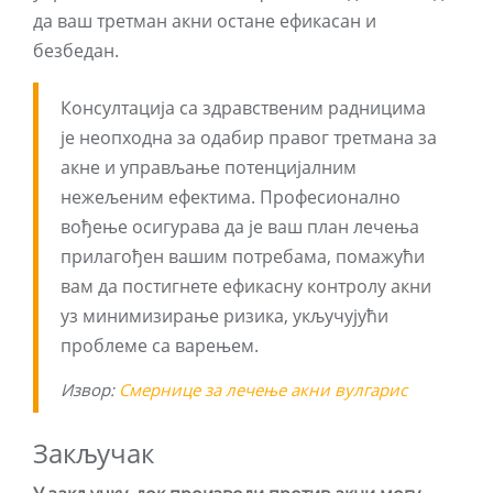
да ваш третман акни остане ефикасан и
безбедан.
Консултација са здравственим радницима
је неопходна за одабир правог третмана за
акне и управљање потенцијалним
нежељеним ефектима. Професионално
вођење осигурава да је ваш план лечења
прилагођен вашим потребама, помажући
вам да постигнете ефикасну контролу акни
уз минимизирање ризика, укључујући
проблеме са варењем.
Извор:
Смернице за лечење акни вулгарис
Закључак