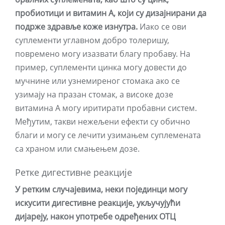
пробиотици и витамин А, који су дизајнирани да
подрже здравље коже изнутра.
Иако се ови
суплементи углавном добро толеришу,
повремено могу изазвати благу пробаву. На
пример, суплементи цинка могу довести до
мучнине или узнемиреног стомака ако се
узимају на празан стомак, а високе дозе
витамина А могу иритирати пробавни систем.
Међутим, такви нежељени ефекти су обично
благи и могу се лечити узимањем суплемената
са храном или смањењем дозе.
Ретке дигестивне реакције
У ретким случајевима, неки појединци могу
искусити дигестивне реакције, укључујући
дијареју, након употребе одређених ОТЦ