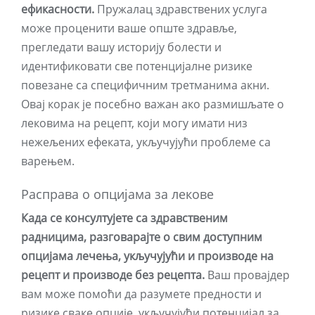
ефикасности.
Пружалац здравствених услуга
може проценити ваше опште здравље,
прегледати вашу историју болести и
идентификовати све потенцијалне ризике
повезане са специфичним третманима акни.
Овај корак је посебно важан ако размишљате о
лековима на рецепт, који могу имати низ
нежељених ефеката, укључујући проблеме са
варењем.
Расправа о опцијама за лекове
Када се консултујете са здравственим
радницима, разговарајте о свим доступним
опцијама лечења, укључујући и производе на
рецепт и производе без рецепта.
Ваш провајдер
вам може помоћи да разумете предности и
ризике сваке опције, укључујући потенцијал за