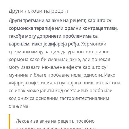
Други лекови на рецепт
Други третмани за акне на рецепт, као што су
хормонске терапије или орални контрацептиви,
такође могу допринети проблемима са
варењем, иако је дијареја ређа.
Хормонски
третмани имају за циљ да уравнотеже нивое
хормона како би смањили акне, али понекад
могу изазвати нежељене ефекте као што су
мучнина и благе пробавне нелагодности. Иако
дијареја није типична нуспојава ових лекова, она
се ипак може јавити код осетљивих особа или
код оних са основним гастроинтестиналним
стањима.
Лекови за акне на рецепт, посебно
антибиотици и изотретиноин, могу