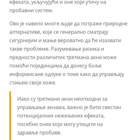
ефеката, укључујући и оне који утичу на
пробавни систем.
Ово је навело многе људе да потраже природне
алтернативе, које се генерално сматрају
сигурнијим и мање вероватно да ће изазвати
такве проблеме. Разумевање ризика и
предности различитих третмана акни може
помоћи појединцима да донесу боље
информисане одлуке о томе како да управљају
стањем своје коже.
Иако су третмани акни неопходни за
управљање акнама, важно је бити свестан
потенцијалних нежељених ефеката,
посебно оних који могу утицати на
здравље пробаве.