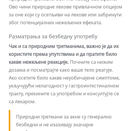
Ово чини природне лекове привлачном опцијом
за оне који су осетљиви на лекове или забринути
због потенцијалних нежељених ефеката.
Разматрања за безбедну употребу
Чак и са природним третманима, важно је да их
користите према упутствима и да пратите било
какве нежељене реакције.
Почните са нижим
дозама и посматрајте како ваше тело реагује.
Ако осетите било какве неуобичајене симптоме,
укључујући нелагодност у гастроинтестиналном
тракту, прекините са употребом и консултујте се
са лекаром.
Природни третмани за акне су генерално
безбедни и не изазивају значајне