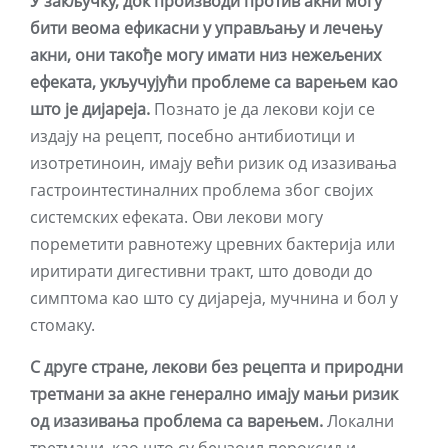
У закључку, док производи против акни могу
бити веома ефикасни у управљању и лечењу
акни, они такође могу имати низ нежељених
ефеката, укључујући проблеме са варењем као
што је дијареја.
Познато је да лекови који се
издају на рецепт, посебно антибиотици и
изотретиноин, имају већи ризик од изазивања
гастроинтестиналних проблема због својих
системских ефеката. Ови лекови могу
пореметити равнотежу цревних бактерија или
иритирати дигестивни тракт, што доводи до
симптома као што су дијареја, мучнина и бол у
стомаку.
С друге стране, лекови без рецепта и природни
третмани за акне генерално имају мањи ризик
од изазивања проблема са варењем.
Локални