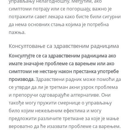
управљању нелагодношћу. Међутим, ако
симптоми потрају или се погоршају, важно је
потражити савет лекара како бисте били сигурни
да нема основних стања којима је потребна
пажња.
Консултовање са здравственим радницима
Консултујте се са здравственим радницима ако
имате значајне проблеме са варењем или ако
симптоми не нестану након престанка употребе
производа.
Здравствени радник може помоћи да
се утврди да ли је третман акни узрок проблема
и препоручи одговарајуће алтернативе. Они
такође могу пружити смернице о управљању
било којим нежељеним ефектима и могу
предложити различите третмане за које је мање
вероватно да ће изазвати проблеме са варењем.