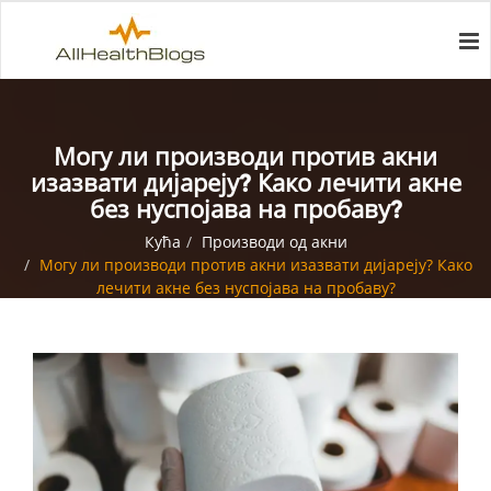
Могу ли производи против акни
изазвати дијареју? Како лечити акне
без нуспојава на пробаву?
Кућа
Производи од акни
Могу ли производи против акни изазвати дијареју? Како
лечити акне без нуспојава на пробаву?