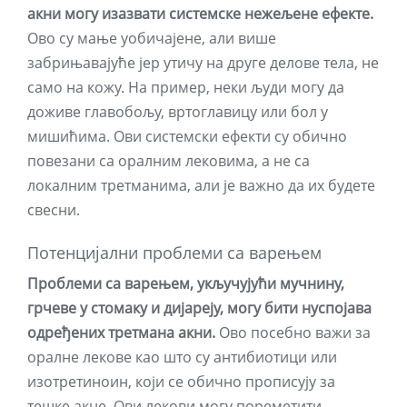
акни могу изазвати системске нежељене ефекте.
Ово су мање уобичајене, али више
забрињавајуће јер утичу на друге делове тела, не
само на кожу. На пример, неки људи могу да
доживе главобољу, вртоглавицу или бол у
мишићима. Ови системски ефекти су обично
повезани са оралним лековима, а не са
локалним третманима, али је важно да их будете
свесни.
Потенцијални проблеми са варењем
Проблеми са варењем, укључујући мучнину,
грчеве у стомаку и дијареју, могу бити нуспојава
одређених третмана акни.
Ово посебно важи за
оралне лекове као што су антибиотици или
изотретиноин, који се обично прописују за
тешке акне. Ови лекови могу пореметити