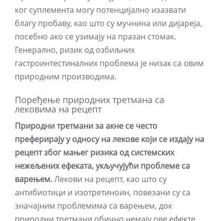
ког суплемента могу потенцијално изазвати
благу пробаву, као што су мучнина или дијареја,
посебно ако се узимају на празан стомак.
Генерално, ризик од озбиљних
гастроинтестиналних проблема је низак са овим
природним производима.
Поређење природних третмана са
лековима на рецепт
Природни третмани за акне се често
преферирају у односу на лекове који се издају на
рецепт због мањег ризика од системских
нежељених ефеката, укључујући проблеме са
варењем.
Лекови на рецепт, као што су
антибиотици и изотретиноин, повезани су са
значајним проблемима са варењем, док
природни третмани обично немају ове ефекте.