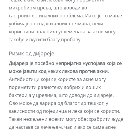
микробиом црева, што доводи до
гастроинтестиналних проблема. Иако је то мање
уобичајено код локалних третмана, неки
корисници оралних суплемената за акне могу
такође искусити благу пробаву.
Ризик од дијареје
Дијареја је посебно непријатна нуспојава која се
може јавити код неких лекова против акни.
Антибиотици који се користе за акне могу
пореметити равнотежу добрих и лоших
бактерија у цревима, што доводи до дијареје.
Ово може да варира од благог до тешког, у
зависности од појединца и лека који се користи.
Такви нежељени ефекти могу обесхрабрити људе
да наставе са лечењем, чак и ако се саме акне