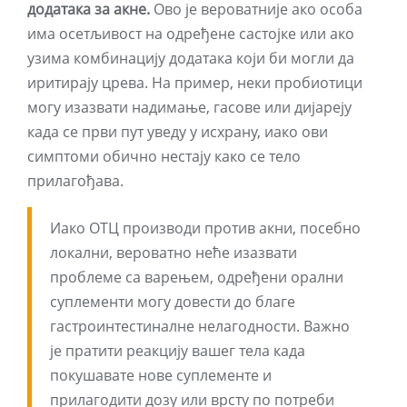
додатака за акне.
Ово је вероватније ако особа
има осетљивост на одређене састојке или ако
узима комбинацију додатака који би могли да
иритирају црева. На пример, неки пробиотици
могу изазвати надимање, гасове или дијареју
када се први пут уведу у исхрану, иако ови
симптоми обично нестају како се тело
прилагођава.
Иако ОТЦ производи против акни, посебно
локални, вероватно неће изазвати
проблеме са варењем, одређени орални
суплементи могу довести до благе
гастроинтестиналне нелагодности. Важно
је пратити реакцију вашег тела када
покушавате нове суплементе и
прилагодити дозу или врсту по потреби