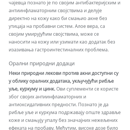
чајевца познато је по својим антибактеријским и
антиинфламаторним својствима и делује
директно на кожу како би смањио акне без
утицаја на пробавни систем. Алое вера, са
својим умирујућим својствима, може се
наносити на кожу или узимати као додатак без
изазивања гастроинтестиналних проблема.
Орални природни додаци
Неки природни лекови против акни доступни су
у облику оралних додатака, укључујући рибље
уље, куркуму и цинк.
Ови суплементи се користе
због својих антиинфламаторних и
антиоксидативних предности. Познато је да
рибље уље и куркума подржавају опште здравље
коже и смањују упалу без значајних нежељених
ефеката на пробаву. Међутим, високе дозе било