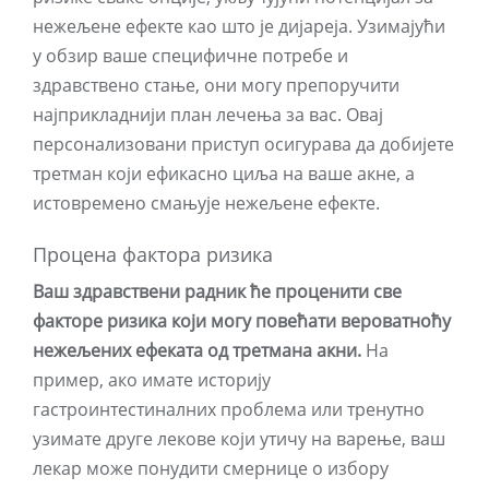
нежељене ефекте као што је дијареја. Узимајући
у обзир ваше специфичне потребе и
здравствено стање, они могу препоручити
најприкладнији план лечења за вас. Овај
персонализовани приступ осигурава да добијете
третман који ефикасно циља на ваше акне, а
истовремено смањује нежељене ефекте.
Процена фактора ризика
Ваш здравствени радник ће проценити све
факторе ризика који могу повећати вероватноћу
нежељених ефеката од третмана акни.
На
пример, ако имате историју
гастроинтестиналних проблема или тренутно
узимате друге лекове који утичу на варење, ваш
лекар може понудити смернице о избору