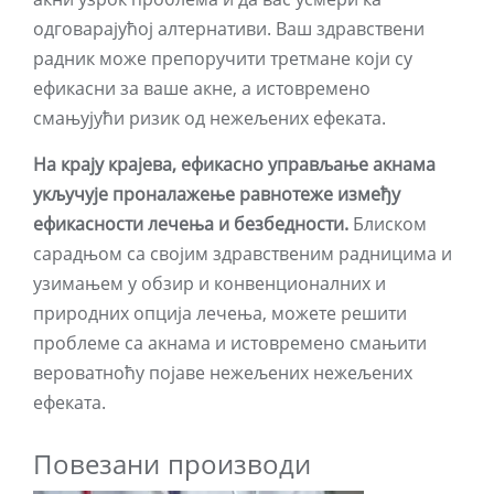
одговарајућој алтернативи. Ваш здравствени
радник може препоручити третмане који су
ефикасни за ваше акне, а истовремено
смањујући ризик од нежељених ефеката.
На крају крајева, ефикасно управљање акнама
укључује проналажење равнотеже између
ефикасности лечења и безбедности.
Блиском
сарадњом са својим здравственим радницима и
узимањем у обзир и конвенционалних и
природних опција лечења, можете решити
проблеме са акнама и истовремено смањити
вероватноћу појаве нежељених нежељених
ефеката.
Повезани производи