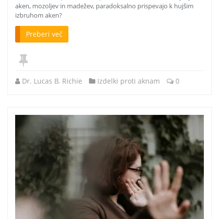
aken, mozoljev in madežev, paradoksalno prispevajo k hujšim
izbruhom aken?
Preberi več
Dr. Lucas B. Richie
Izdelki proti aknam
0