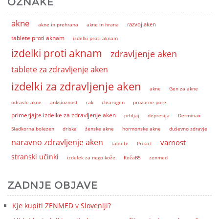
OZNAKE
akne
akne in prehrana
akne in hrana
razvoj aken
tablete proti aknam
izdelki proti aknam
izdelki proti aknam
zdravljenje aken
tablete za zdravljenje aken
izdelki za zdravljenje aken
akne
Gen za akne
odrasle akne
anksioznost
rak
clearogen
prozorne pore
primerjajte izdelke za zdravljenje aken
prhljaj
depresija
Derminax
Sladkorna bolezen
driska
ženske akne
hormonske akne
duševno zdravje
naravno zdravljenje aken
varnost
tablete
Proact
stranski učinki
izdelek za nego kože
KožaB5
zenmed
ZADNJE OBJAVE
Kje kupiti ZENMED v Sloveniji?