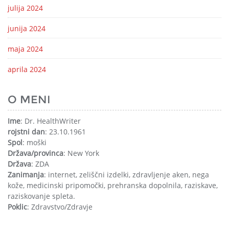
julija 2024
junija 2024
maja 2024
aprila 2024
O MENI
Ime
: Dr. HealthWriter
rojstni dan
: 23.10.1961
Spol
: moški
Država/provinca
: New York
Država
: ZDA
Zanimanja
: internet, zeliščni izdelki, zdravljenje aken, nega
kože, medicinski pripomočki, prehranska dopolnila, raziskave,
raziskovanje spleta.
Poklic
: Zdravstvo/Zdravje