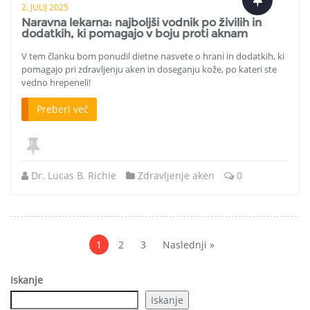
2. JULIJ 2025
Naravna lekarna: najboljši vodnik po živilih in
dodatkih, ki pomagajo v boju proti aknam
V tem članku bom ponudil dietne nasvete o hrani in dodatkih, ki
pomagajo pri zdravljenju aken in doseganju kože, po kateri ste
vedno hrepeneli!
Preberi več
Dr. Lucas B. Richie
Zdravljenje aken
0
Objave
Paginacija
1
2
3
Naslednji »
Iskanje
Iskanje