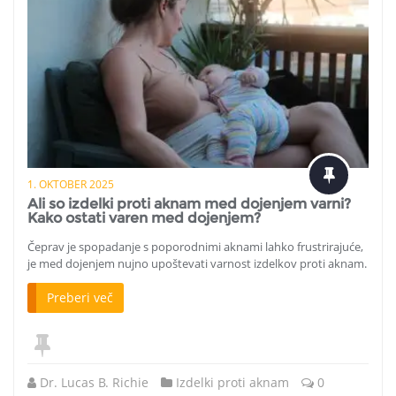
1. OKTOBER 2025
Ali so izdelki proti aknam med dojenjem varni?
Kako ostati varen med dojenjem?
Čeprav je spopadanje s poporodnimi aknami lahko frustrirajuće,
je med dojenjem nujno upoštevati varnost izdelkov proti aknam.
Preberi več
Dr. Lucas B. Richie
Izdelki proti aknam
0