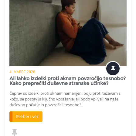
4. MAREC 2026
Ali lahko izdelki proti aknam povzročijo tesnobo?
Kako preprečiti duševne stranske učinke?
Čeprav so izdelki proti aknam namenjeni boju proti težavam s
kožo, se postavlja ključno vprašanje, ali bodo vplivali na naše
duševno počutje in povzročali tesnobo?
Preberi več