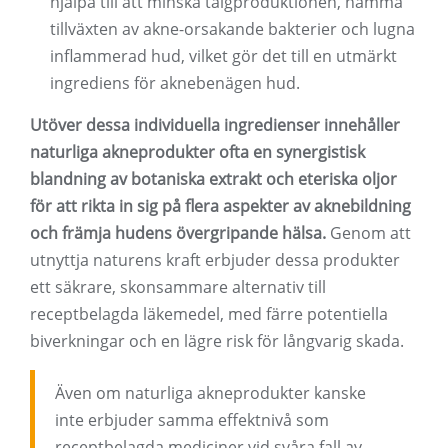
hjälpa till att minska talgproduktionen, hämma
tillväxten av akne-orsakande bakterier och lugna
inflammerad hud, vilket gör det till en utmärkt
ingrediens för aknebenägen hud.
Utöver dessa individuella ingredienser innehåller
naturliga akneprodukter ofta en synergistisk
blandning av botaniska extrakt och eteriska oljor
för att rikta in sig på flera aspekter av aknebildning
och främja hudens övergripande hälsa.
Genom att
utnyttja naturens kraft erbjuder dessa produkter
ett säkrare, skonsammare alternativ till
receptbelagda läkemedel, med färre potentiella
biverkningar och en lägre risk för långvarig skada.
Även om naturliga akneprodukter kanske
inte erbjuder samma effektnivå som
receptbelagda mediciner vid svåra fall av