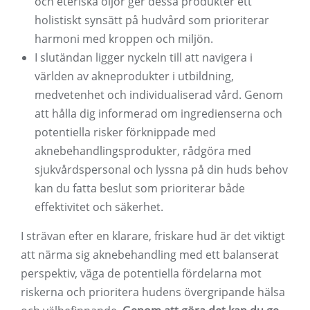
och eteriska oljor ger dessa produkter ett
holistiskt synsätt på hudvård som prioriterar
harmoni med kroppen och miljön.
I slutändan ligger nyckeln till att navigera i
världen av akneprodukter i utbildning,
medvetenhet och individualiserad vård. Genom
att hålla dig informerad om ingredienserna och
potentiella risker förknippade med
aknebehandlingsprodukter, rådgöra med
sjukvårdspersonal och lyssna på din huds behov
kan du fatta beslut som prioriterar både
effektivitet och säkerhet.
I strävan efter en klarare, friskare hud är det viktigt
att närma sig aknebehandling med ett balanserat
perspektiv, väga de potentiella fördelarna mot
riskerna och prioritera hudens övergripande hälsa