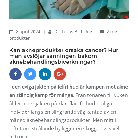
8 april 2024
|
Dr. Lucas B. Richie
|
Acne
produkter
Kan akneprodukter orsaka cancer? Hur
man avslöjar sanningen bakom
aknebehandlingsbiverkningar?
I den eviga jakten på felfri hud är kampen mot akne
en ständig kamp för många.
Från tonåren till vuxen
ålder leder jakten på klar, fläckfri hud otaliga
individer längs en slingrande väg kantad av en
mängd aknebehandlingsprodukter. Men mitt i
löftet om strålande hy ligger en skugga av tvivel
och oro: