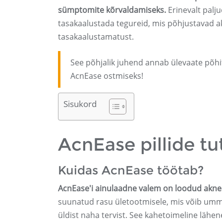
sümptomite kõrvaldamiseks.
Erinevalt palj
tasakaalustada tegureid, mis põhjustavad ak
tasakaalustamatust.
See põhjalik juhend annab ülevaate põhit
AcnEase ostmiseks!
Sisukord
AcnEase pillide tu
Kuidas AcnEase töötab?
AcnEase'i ainulaadne valem on loodud akne 
suunatud rasu ületootmisele, mis võib ummi
üldist naha tervist. See kahetoimeline lähe