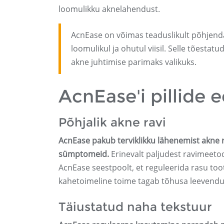
loomulikku aknelahendust.
AcnEase on võimas teaduslikult põhjendat
loomulikul ja ohutul viisil. Selle tõest
akne juhtimise parimaks valikuks.
AcnEase'i pillide e
Põhjalik akne ravi
AcnEase pakub terviklikku lähenemist akne rav
sümptomeid.
Erinevalt paljudest ravimeetod
AcnEase seestpoolt, et reguleerida rasu too
kahetoimeline toime tagab tõhusa leevendus
Täiustatud naha tekstuur