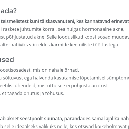
tada?
 teismelistest kuni täiskasvanuteni, kes kannatavad erinevat
i raskete juhtumite korral, sealhulgas hormonaalne akne,
misest põhjustatud akne. Selle looduslikud koostisosad muuda
alternatiiviks võrreldes karmide keemiliste töötlustega.
used
oostisosadest, mis on nahale õrnad.
a sõltuvust ega halvenda kasutamise lõpetamisel sümptome
eetilisi ühendeid, mistõttu see ei põhjusta ärritust.
 et tagada ohutus ja tõhusus.
udab aknet seestpoolt suunata, parandades samal ajal ka na
selle ideaalseks valikuks neile, kes otsivad kõikehõlmavat 