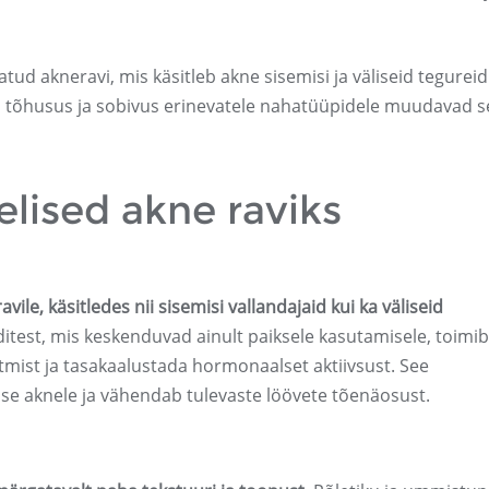
ud akneravi, mis käsitleb akne sisemisi ja väliseid tegureid
atud tõhusus ja sobivus erinevatele nahatüüpidele muudavad s
elised akne raviks
ile, käsitledes nii sisemisi vallandajaid kui ka väliseid
itest, mis keskenduvad ainult paiksele kasutamisele, toimib
tmist ja tasakaalustada hormonaalset aktiivsust. See
e aknele ja vähendab tulevaste löövete tõenäosust.