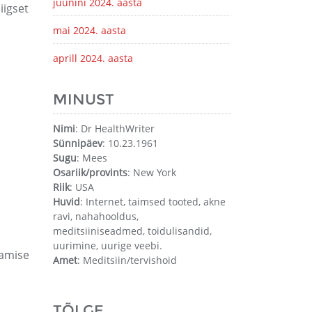
juunini 2024. aasta
iigset
mai 2024. aasta
aprill 2024. aasta
MINUST
Nimi
: Dr HealthWriter
Sünnipäev
: 10.23.1961
Sugu
: Mees
Osariik/provints
: New York
Riik
: USA
Huvid
: Internet, taimsed tooted, akne
ravi, nahahooldus,
meditsiiniseadmed, toidulisandid,
uurimine, uurige veebi.
tamise
Amet
: Meditsiin/tervishoid
TÕLGE