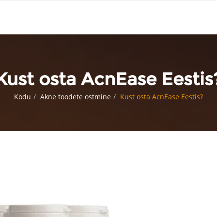
Kust osta AcnEase Eestis
Kodu
Akne toodete ostmine
Kust osta AcnEase Eestis?