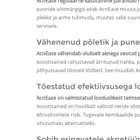
AcnEase regulaarne kasutamine parandab mä
pooride sihtmärgiga aitab AcnEase muuta ju
plekke ja arme tuhmuda, muutes selle suurep
tervisele.
Vähenenud põletik ja pune
AcnEase vähendab oluliselt aknega seotud p
koostisained rahustavad ärritunud nahka, 
põhjustavad tõsised lööbed. See muudab AcnE
Tõestatud efektiivsusega l
AcnEase on valmistatud looduslikest taimse
koostisained on hoolikalt valitud nende võ
kõrvaltoimete riski. Tugevate kemikaalide 
ohutumaks alternatiiviks.
Sobib erinevatele aknetüü