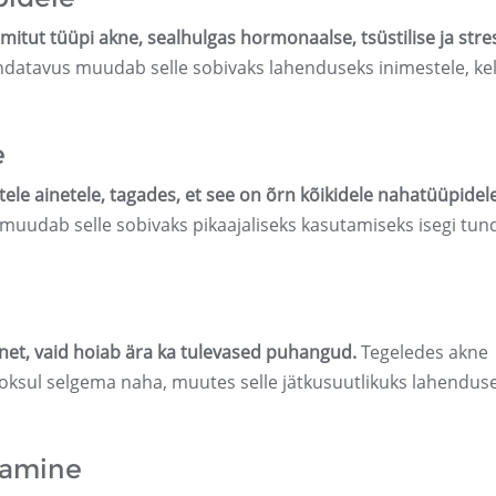
itut tüüpi akne, sealhulgas hormonaalse, tsüstilise ja stres
ndatavus muudab selle sobivaks lahenduseks inimestele, kel
e
tele ainetele, tagades, et see on õrn kõikidele nahatüüpidele
 muudab selle sobivaks pikaajaliseks kasutamiseks isegi tund
knet, vaid hoiab ära ka tulevased puhangud.
Tegeledes akne
 jooksul selgema naha, muutes selle jätkusuutlikuks lahendus
damine