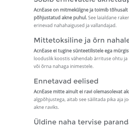
AcnEase on mitmekülgne ja toimib tõhusalt m
põhjustatud akne puhul.
See laialdane rake
erinevad nahahaigused ja vallandajad.
Mittetoksiline ja õrn nahal
AcnEase ei tugine sünteetilistele ega mürgis
looduslik koostis vähendab ärrituse ohtu ja
või õrna nahaga inimestele.
Ennetavad eelised
AcnEase mitte ainult ei ravi olemasolevat a
algpõhjustega, aitab see säilitada pika aja
akne raviks.
Üldine naha tervise paran