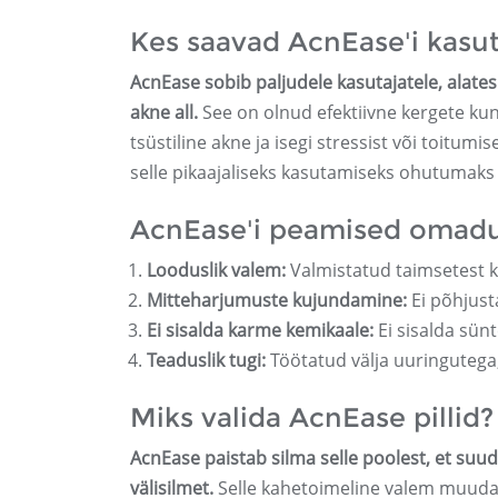
Kes saavad AcnEase'i kasu
AcnEase sobib paljudele kasutajatele, alates
akne all.
See on olnud efektiivne kergete kun
tsüstiline akne ja isegi stressist või toitu
selle pikaajaliseks kasutamiseks ohutumaks 
AcnEase'i peamised omad
Looduslik valem:
Valmistatud taimsetest k
Mitteharjumuste kujundamine:
Ei põhjust
Ei sisalda karme kemikaale:
Ei sisalda sünt
Teaduslik tugi:
Töötatud välja uuringutega,
Miks valida AcnEase pillid?
AcnEase paistab silma selle poolest, et su
välisilmet.
Selle kahetoimeline valem muudab 