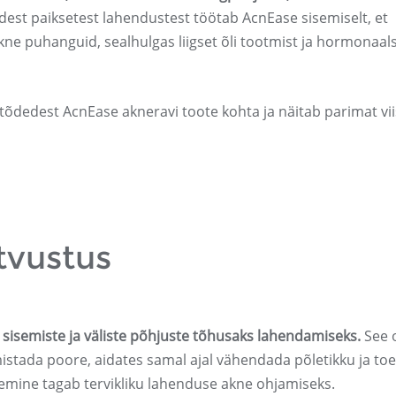
udest paiksetest lahendustest töötab AcnEase sisemiselt, et
ne puhanguid, sealhulgas liigset õli tootmist ja hormonaal
õdedest AcnEase akneravi toote kohta ja näitab parimat vii
tvustus
sisemiste ja väliste põhjuste tõhusaks lahendamiseks.
See 
stada poore, aidates samal ajal vähendada põletikku ja to
nemine tagab tervikliku lahenduse akne ohjamiseks.