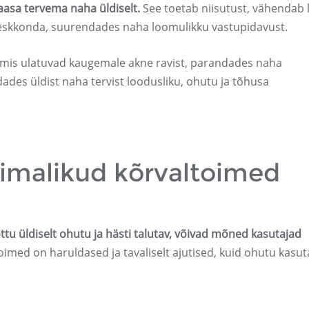
aasa tervema naha üldiselt.
See toetab niisutust, vähendab l
eskkonda, suurendades naha loomulikku vastupidavust.
 mis ulatuvad kaugemale akne ravist, parandades naha
ades üldist naha tervist loodusliku, ohutu ja tõhusa
õimalikud kõrvaltoimed
tu üldiselt ohutu ja hästi talutav, võivad mõned kasutajad
imed on haruldased ja tavaliselt ajutised, kuid ohutu kasu