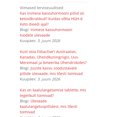
Viimased terviseuudised:
Kas inimese kasvuhormooni pillid on
ketosõbralikud? Kuidas võtta HGH-d
Keto dieedi ajal?
Blogi:
Inimese kasvuhormooni
toodete ülevaade
Kuupäev:
3. juuni 2026
Kust osta Foliactive'i Austraalias,
Kanadas, Ühendkuningriigis, Uus-
Meremaal ja Ameerika Ühendriikides?
Blogi:
Juuste kasvu soodustavate
pillide ülevaade, mis tõesti toimivad
Kuupäev:
3. juuni 2026
Kas on kaalulangetamise tablette, mis
tegelikult toimivad?
Blogi:
Ülevaade
kaalulangetuspillidest, mis tõesti
toimivad