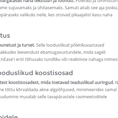
rgatavalt naha tekstuuri ja toonust.
Põletiku ja ummistu
me sujuvamaks ja ühtlasemaks. Samuti aitab see aja jooksu
äraseks valikuks neile, kes otsivad pikaajalist kasu naha
tus
unetust ja turset.
Selle looduslikud põletikuvastased
pakkudes leevendust ebamugavustundele, mida sageli
ase'i eriti tõhusaks tundliku või reaktiivse nahaga inimest
ooduslikud koostisosad
test koostisosadest, mida toetavad teaduslikud uuringud.
N
ime tõttu kõrvaldada akne algpõhjused, minimeerides samal 
puudumine muudab selle tavapärastele ravimeetoditele
pidele