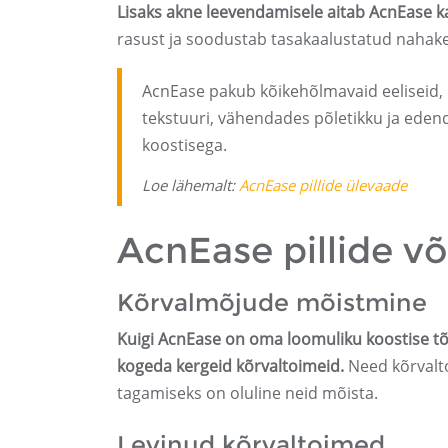
Lisaks akne leevendamisele aitab AcnEase k
rasust ja soodustab tasakaalustatud nahak
AcnEase pakub kõikehõlmavaid eeliseid,
tekstuuri, vähendades põletikku ja edend
koostisega.
Loe lähemalt:
AcnEase pillide ülevaade
AcnEase pillide v
Kõrvalmõjude mõistmine
Kuigi AcnEase on oma loomuliku koostise tõt
kogeda kergeid kõrvaltoimeid.
Need kõrvalto
tagamiseks on oluline neid mõista.
Levinud kõrvaltoimed