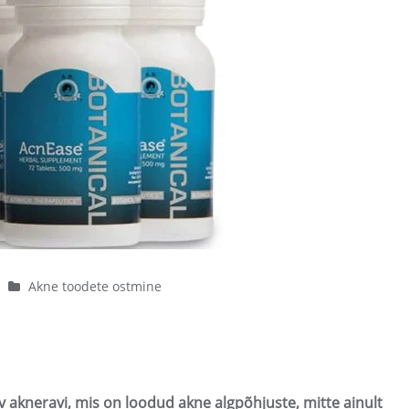
|
Akne toodete ostmine
 akneravi, mis on loodud akne algpõhjuste, mitte ainult