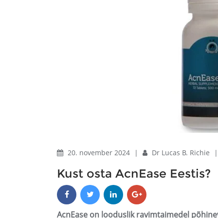
20. november 2024
|
Dr Lucas B. Richie
Kust osta AcnEase Eestis?
AcnEase on looduslik ravimtaimedel põhinev