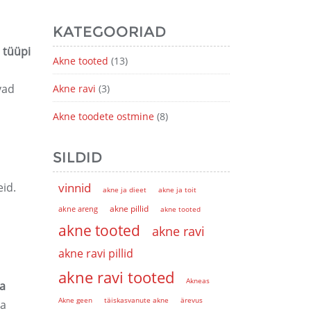
KATEGOORIAD
 tüüpi
Akne tooted
(13)
vad
Akne ravi
(3)
Akne toodete ostmine
(8)
SILDID
id.
vinnid
akne ja dieet
akne ja toit
akne pillid
akne areng
akne tooted
akne tooted
akne ravi
akne ravi pillid
akne ravi tooted
Akneas
ha
Akne geen
täiskasvanute akne
ärevus
ja