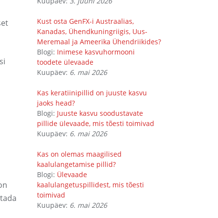
Kuupäev:
3. juuni 2026
Kust osta GenFX-i Austraalias,
set
Kanadas, Ühendkuningriigis, Uus-
Meremaal ja Ameerika Ühendriikides?
Blogi:
Inimese kasvuhormooni
si
toodete ülevaade
Kuupäev:
6. mai 2026
Kas keratiinipillid on juuste kasvu
jaoks head?
Blogi:
Juuste kasvu soodustavate
pillide ülevaade, mis tõesti toimivad
Kuupäev:
6. mai 2026
Kas on olemas maagilised
kaalulangetamise pillid?
Blogi:
Ülevaade
on
kaalulangetuspillidest, mis tõesti
toimivad
etada
Kuupäev:
6. mai 2026