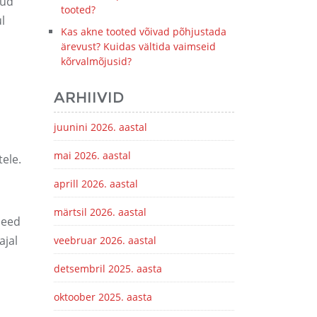
nud
tooted?
l
Kas akne tooted võivad põhjustada
ärevust? Kuidas vältida vaimseid
kõrvalmõjusid?
ARHIIVID
juunini 2026. aastal
mai 2026. aastal
ele.
aprill 2026. aastal
märtsil 2026. aastal
eed
ajal
veebruar 2026. aastal
detsembril 2025. aasta
oktoober 2025. aasta