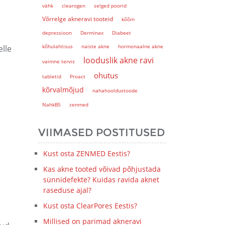
vähk
clearogen
selged poorid
Võrrelge akneravi tooteid
kõõm
depressioon
Derminax
Diabeet
kõhulahtisus
naiste akne
hormonaalne akne
elle
looduslik akne ravi
vaimne tervis
ohutus
tabletid
Proact
kõrvalmõjud
nahahooldustoode
NahkB5
zenmed
VIIMASED POSTITUSED
Kust osta ZENMED Eestis?
Kas akne tooted võivad põhjustada
sünnidefekte? Kuidas ravida aknet
raseduse ajal?
Kust osta ClearPores Eestis?
Millised on parimad akneravi