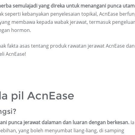
 herba semulajadi yang direka untuk menangani punca utam
k seperti kebanyakan penyelesaian topikal, AcnEase berfun
 yang membawa kepada wabak jerawat, termasuk pengelua
angan hormon.
k fakta asas tentang produk rawatan jerawat AcnEase dan
li AcnEase!
a pil AcnEase
gsi?
ani punca jerawat dalaman dan luaran dengan berkesan.
Ia
bihan, yang boleh menyumbat liang-liang, di samping