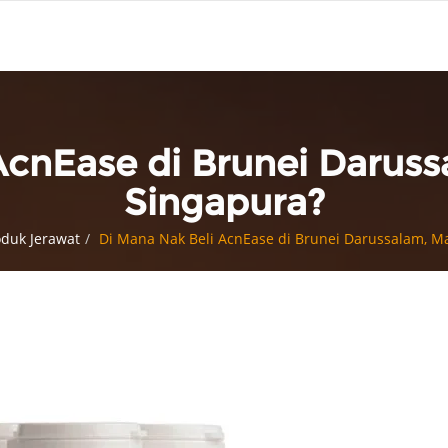
AcnEase di Brunei Daruss
Singapura?
duk Jerawat
Di Mana Nak Beli AcnEase di Brunei Darussalam, M