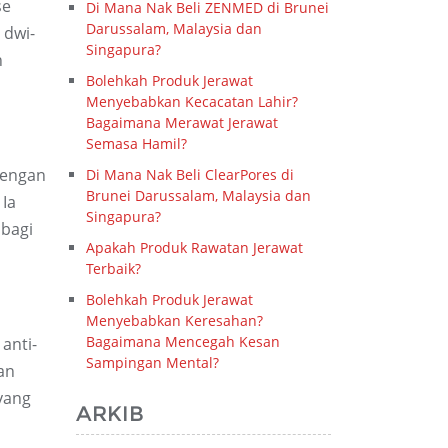
se
Di Mana Nak Beli ZENMED di Brunei
Darussalam, Malaysia dan
 dwi-
Singapura?
n
Bolehkah Produk Jerawat
Menyebabkan Kecacatan Lahir?
Bagaimana Merawat Jerawat
Semasa Hamil?
engan
Di Mana Nak Beli ClearPores di
Brunei Darussalam, Malaysia dan
 Ia
Singapura?
 bagi
Apakah Produk Rawatan Jerawat
Terbaik?
Bolehkah Produk Jerawat
Menyebabkan Keresahan?
Bagaimana Mencegah Kesan
anti-
Sampingan Mental?
an
yang
ARKIB