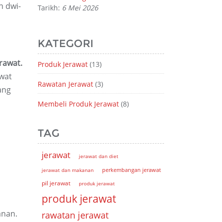
n dwi-
Tarikh:
6 Mei 2026
KATEGORI
rawat.
Produk Jerawat
(13)
awat
Rawatan Jerawat
(3)
ang
Membeli Produk Jerawat
(8)
TAG
jerawat
jerawat dan diet
jerawat dan makanan
perkembangan jerawat
pil jerawat
produk jerawat
produk jerawat
anan.
rawatan jerawat