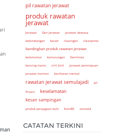
pil rawatan jerawat
produk rawatan
jerawat
ri
Jerawat
Gen jerawat
jerawat dewasa
kebimbangan
barah
clearogen
clearpores
bandingkan produk rawatan jerawat
dan
kelemumur
kemurungan
Derminax
g
kencing manis
cirit birit
jerawat perempuan
jerawat hormon
kesihatan mental
rawatan jerawat semulajadi
pil
keselamatan
Proact
kesan sampingan
produk penjagaan kulit
KulitB5
zenmed
CATATAN TERKINI
aman