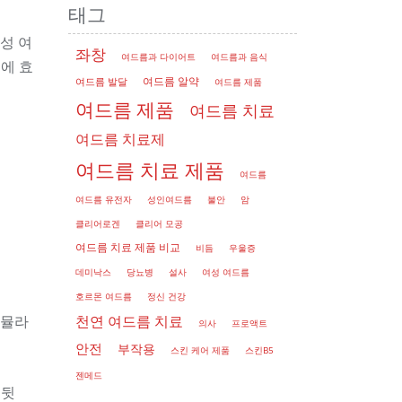
태그
성 여
좌창
여드름과 다이어트
여드름과 음식
에 효
여드름 알약
여드름 발달
여드름 제품
여드름 제품
여드름 치료
여드름 치료제
여드름 치료 제품
여드름
여드름 유전자
성인여드름
불안
암
클리어로겐
클리어 모공
여드름 치료 제품 비교
비듬
우울증
데미낙스
당뇨병
설사
여성 여드름
호르몬 여드름
정신 건강
포뮬라
천연 여드름 치료
의사
프로액트
안전
부작용
스킨 케어 제품
스킨B5
젠메드
 뒷