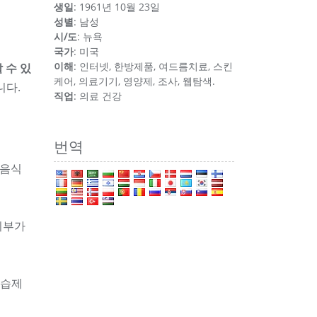
생일
: 1961년 10월 23일
성별
: 남성
시/도
: 뉴욕
국가
: 미국
이해
: 인터넷, 한방제품, 여드름치료, 스킨
 수 있
케어, 의료기기, 영양제, 조사, 웹탐색.
니다.
직업
: 의료 건강
번역
 음식
피부가
보습제