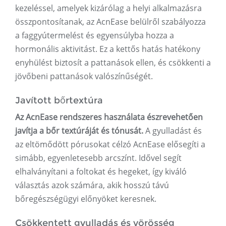
kezeléssel, amelyek kizárólag a helyi alkalmazásra
összpontosítanak, az AcnEase belülről szabályozza
a faggyútermelést és egyensúlyba hozza a
hormonális aktivitást. Ez a kettős hatás hatékony
enyhülést biztosít a pattanások ellen, és csökkenti a
jövőbeni pattanások valószínűségét.
Javított bőrtextúra
Az AcnEase rendszeres használata észrevehetően
javítja a bőr textúráját és tónusát.
A gyulladást és
az eltömődött pórusokat célzó AcnEase elősegíti a
simább, egyenletesebb arcszínt. Idővel segít
elhalványítani a foltokat és hegeket, így kiváló
választás azok számára, akik hosszú távú
bőregészségügyi előnyöket keresnek.
Csökkentett gyulladás és vörösség