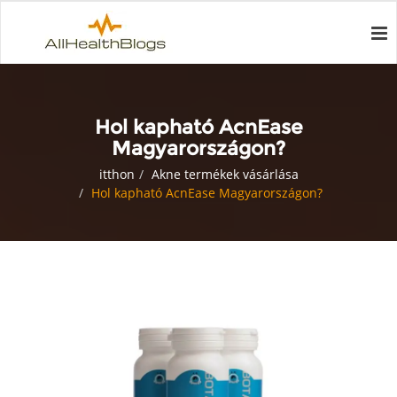
Hol kapható AcnEase
Magyarországon?
itthon
Akne termékek vásárlása
Hol kapható AcnEase Magyarországon?