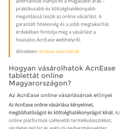
alternatívák hiánya és a magasabb árak –
praktikusabb és költséghatékonyabb
megoldássá teszik az online vásárlást. A
garantált hitelesség és a jobb megtakarítás
érdekében fontolja meg a vásárlást a
hivatalos AcnEase webhelyről.
Bővebben:
AcnEase alternatívák
Hogyan vásárolhatok AcnEase
tablettát online
Magyarországon?
Az AcnEase online vásárlásának előnyei
Az AcnEase online vásárlása kényelmet,
megbízhatóságot és költséghatékonyságot kínál.
Az
online platformok szélesebb termékválasztékot,
részletes leírást és exkluzív kedvezményekhez