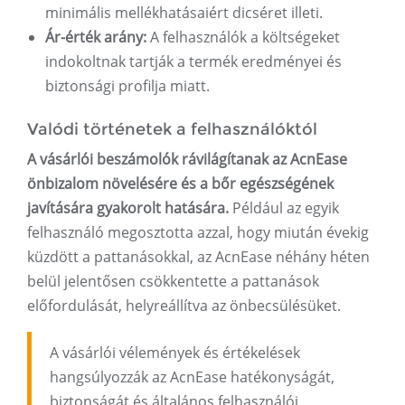
minimális mellékhatásaiért dicséret illeti.
Ár-érték arány:
A felhasználók a költségeket
indokoltnak tartják a termék eredményei és
biztonsági profilja miatt.
Valódi történetek a felhasználóktól
A vásárlói beszámolók rávilágítanak az AcnEase
önbizalom növelésére és a bőr egészségének
javítására gyakorolt ​​hatására.
Például az egyik
felhasználó megosztotta azzal, hogy miután évekig
küzdött a pattanásokkal, az AcnEase néhány héten
belül jelentősen csökkentette a pattanások
előfordulását, helyreállítva az önbecsülésüket.
A vásárlói vélemények és értékelések
hangsúlyozzák az AcnEase hatékonyságát,
biztonságát és általános felhasználói