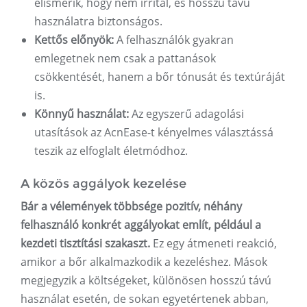
elismerik, hogy nem irritál, és hosszú távú
használatra biztonságos.
Kettős előnyök:
A felhasználók gyakran
emlegetnek nem csak a pattanások
csökkentését, hanem a bőr tónusát és textúráját
is.
Könnyű használat:
Az egyszerű adagolási
utasítások az AcnEase-t kényelmes választássá
teszik az elfoglalt életmódhoz.
A közös aggályok kezelése
Bár a vélemények többsége pozitív, néhány
felhasználó konkrét aggályokat említ, például a
kezdeti tisztítási szakaszt.
Ez egy átmeneti reakció,
amikor a bőr alkalmazkodik a kezeléshez. Mások
megjegyzik a költségeket, különösen hosszú távú
használat esetén, de sokan egyetértenek abban,