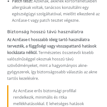
Patch teszt:
Azoknak, akiknek kórtörténetükben
allergiásak voltak, tanácsos konzultálni egy
egészségügyi szolgáltatóval, mielőtt elkezdené az
AcnEase-t vagy patch tesztet végezne.
Biztonság hosszú távú használatra
Az AcnEase-t hosszabb ideig tartó használatra
tervezték, a függőségi vagy visszapattanó hatások
kockázata nélkül.
Természetes összetevői kisebb
valószínűséggel okoznak hosszú távú
szövődményeket, mint a hagyományos akne-
gyógyszerek, így biztonságosabb választás az akne
tartós kezelésére.
Az AcnEase erős biztonsági profillal
rendelkezik, minimális és ritka
mellékhatásokkal. E lehetséges hatások