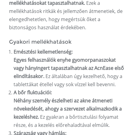
mellékhatásokat tapasztalhatnak.
Ezek a
mellékhatások ritkák és jellemzően átmenetiek, de
elengedhetetlen, hogy megértsük őket a
biztonságos használat érdekében.
Gyakori mellékhatások
Emésztési kellemetlenség:
Egyes felhasználók enyhe gyomorpanaszokat
vagy hányingert tapasztalhatnak az AcnEase első
elindításakor.
Ez általában úgy kezelhető, hogy a
tablettákat étellel vagy sok vízzel kell bevenni.
A bőr fluktuációi:
Néhány személy észlelheti az akne átmeneti
növekedését, ahogy a szervezet alkalmazkodik a
kezeléshez.
Ez gyakran a bőrtisztulási folyamat
része, és a kezelés előrehaladtával elmúlik.
Szárazság vagy hámlás: