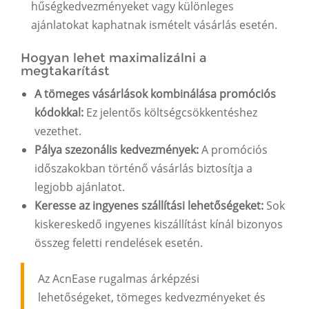
hűségkedvezményeket vagy különleges
ajánlatokat kaphatnak ismételt vásárlás esetén.
Hogyan lehet maximalizálni a
megtakarítást
A tömeges vásárlások kombinálása promóciós
kódokkal:
Ez jelentős költségcsökkentéshez
vezethet.
Pálya szezonális kedvezmények:
A promóciós
időszakokban történő vásárlás biztosítja a
legjobb ajánlatot.
Keresse az ingyenes szállítási lehetőségeket:
Sok
kiskereskedő ingyenes kiszállítást kínál bizonyos
összeg feletti rendelések esetén.
Az AcnEase rugalmas árképzési
lehetőségeket, tömeges kedvezményeket és