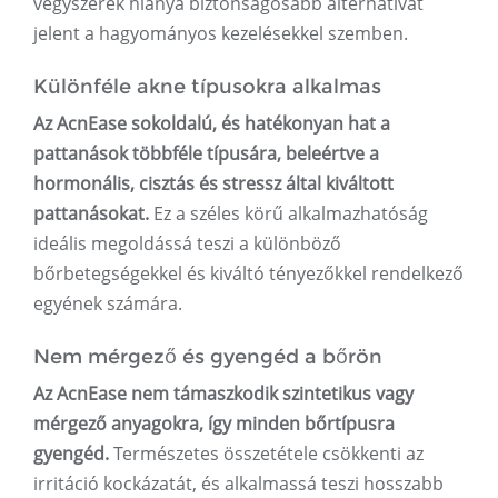
vegyszerek hiánya biztonságosabb alternatívát
jelent a hagyományos kezelésekkel szemben.
Különféle akne típusokra alkalmas
Az AcnEase sokoldalú, és hatékonyan hat a
pattanások többféle típusára, beleértve a
hormonális, cisztás és stressz által kiváltott
pattanásokat.
Ez a széles körű alkalmazhatóság
ideális megoldássá teszi a különböző
bőrbetegségekkel és kiváltó tényezőkkel rendelkező
egyének számára.
Nem mérgező és gyengéd a bőrön
Az AcnEase nem támaszkodik szintetikus vagy
mérgező anyagokra, így minden bőrtípusra
gyengéd.
Természetes összetétele csökkenti az
irritáció kockázatát, és alkalmassá teszi hosszabb