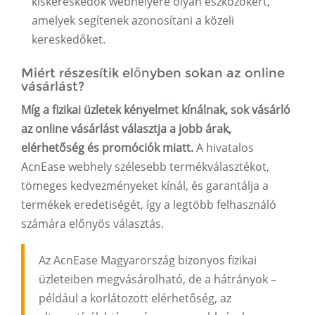
kiskereskedők webhelyére olyan eszközökért,
amelyek segítenek azonosítani a közeli
kereskedőket.
Miért részesítik előnyben sokan az online
vásárlást?
Míg a fizikai üzletek kényelmet kínálnak, sok vásárló
az online vásárlást választja a jobb árak,
elérhetőség és promóciók miatt.
A hivatalos
AcnEase webhely szélesebb termékválasztékot,
tömeges kedvezményeket kínál, és garantálja a
termékek eredetiségét, így a legtöbb felhasználó
számára előnyös választás.
Az AcnEase Magyarország bizonyos fizikai
üzleteiben megvásárolható, de a hátrányok –
például a korlátozott elérhetőség, az