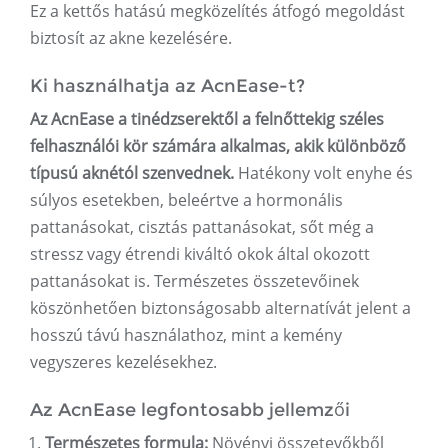
Ez a kettős hatású megközelítés átfogó megoldást
biztosít az akne kezelésére.
Ki használhatja az AcnEase-t?
Az AcnEase a tinédzserektől a felnőttekig széles
felhasználói kör számára alkalmas, akik különböző
típusú aknétól szenvednek.
Hatékony volt enyhe és
súlyos esetekben, beleértve a hormonális
pattanásokat, cisztás pattanásokat, sőt még a
stressz vagy étrendi kiváltó okok által okozott
pattanásokat is. Természetes összetevőinek
köszönhetően biztonságosabb alternatívát jelent a
hosszú távú használathoz, mint a kemény
vegyszeres kezelésekhez.
Az AcnEase legfontosabb jellemzői
Természetes formula:
Növényi összetevőkből