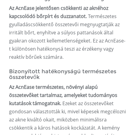
Az AcnEase jelentősen csökkenti az aknéhoz
kapcsolódó bőrpírt és duzzanatot.
Természetes
gyulladáscsökkentő összetevői megnyugtatják az
irritált bőrt, enyhítve a súlyos pattanások által
gyakran okozott kellemetlenségeket. Ez az AcnEase-
t különösen hatékonysá teszi az érzékeny vagy
reaktív bőrűek számára.
Bizonyított hatékonyságú természetes
összetevők
Az AcnEase természetes, növényi alapú
összetevőket tartalmaz, amelyeket tudományos
kutatások támogatnak.
Ezeket az összetevőket
gondosan választották ki, mivel képesek megcélozni
az akne kiváltó okait, miközben minimálisra
csökkentik a káros hatások kockázatát. A kemény