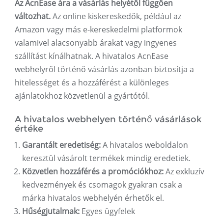
Az AcnEase ára a vásárlás helyétől függően
változhat.
Az online kiskereskedők, például az
Amazon vagy más e-kereskedelmi platformok
valamivel alacsonyabb árakat vagy ingyenes
szállítást kínálhatnak. A hivatalos AcnEase
webhelyről történő vásárlás azonban biztosítja a
hitelességet és a hozzáférést a különleges
ajánlatokhoz közvetlenül a gyártótól.
A hivatalos webhelyen történő vásárlások
értéke
Garantált eredetiség:
A hivatalos weboldalon
keresztül vásárolt termékek mindig eredetiek.
Közvetlen hozzáférés a promóciókhoz:
Az exkluzív
kedvezmények és csomagok gyakran csak a
márka hivatalos webhelyén érhetők el.
Hűségjutalmak:
Egyes ügyfelek