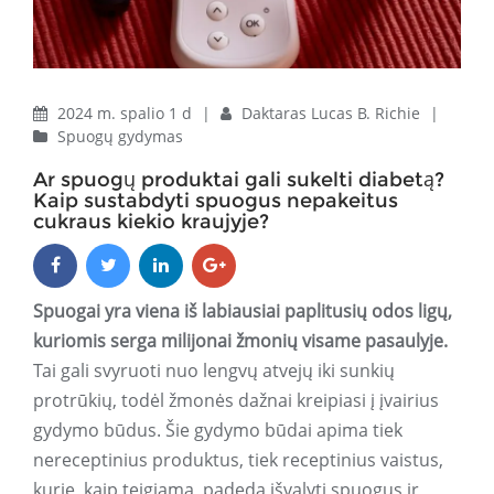
2024 m. spalio 1 d
|
Daktaras Lucas B. Richie
|
Spuogų gydymas
Ar spuogų produktai gali sukelti diabetą?
Kaip sustabdyti spuogus nepakeitus
cukraus kiekio kraujyje?
Spuogai yra viena iš labiausiai paplitusių odos ligų,
kuriomis serga milijonai žmonių visame pasaulyje.
Tai gali svyruoti nuo lengvų atvejų iki sunkių
protrūkių, todėl žmonės dažnai kreipiasi į įvairius
gydymo būdus. Šie gydymo būdai apima tiek
nereceptinius produktus, tiek receptinius vaistus,
kurie, kaip teigiama, padeda išvalyti spuogus ir