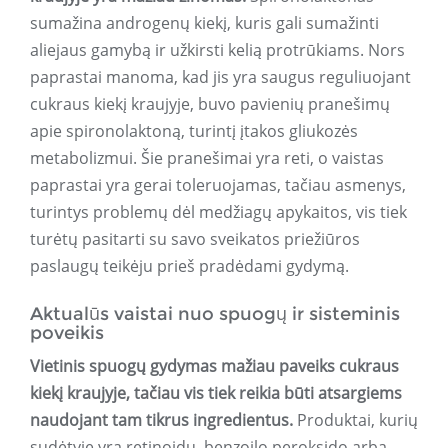
sumažina androgenų kiekį, kuris gali sumažinti
aliejaus gamybą ir užkirsti kelią protrūkiams. Nors
paprastai manoma, kad jis yra saugus reguliuojant
cukraus kiekį kraujyje, buvo pavienių pranešimų
apie spironolaktoną, turintį įtakos gliukozės
metabolizmui. Šie pranešimai yra reti, o vaistas
paprastai yra gerai toleruojamas, tačiau asmenys,
turintys problemų dėl medžiagų apykaitos, vis tiek
turėtų pasitarti su savo sveikatos priežiūros
paslaugų teikėju prieš pradėdami gydymą.
Aktualūs vaistai nuo spuogų ir sisteminis
poveikis
Vietinis spuogų gydymas mažiau paveiks cukraus
kiekį kraujyje, tačiau vis tiek reikia būti atsargiems
naudojant tam tikrus ingredientus.
Produktai, kurių
sudėtyje yra retinoidų, benzoilo peroksido arba