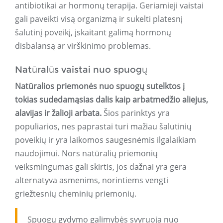
antibiotikai ar hormonų terapija. Geriamieji vaistai
gali paveikti visą organizmą ir sukelti platesnį
šalutinį poveikį, įskaitant galimą hormonų
disbalansą ar virškinimo problemas.
Natūralūs vaistai nuo spuogų
Natūralios priemonės nuo spuogų sutelktos į
tokias sudedamąsias dalis kaip arbatmedžio aliejus,
alavijas ir žalioji arbata.
Šios parinktys yra
populiarios, nes paprastai turi mažiau šalutinių
poveikių ir yra laikomos saugesnėmis ilgalaikiam
naudojimui. Nors natūralių priemonių
veiksmingumas gali skirtis, jos dažnai yra gera
alternatyva asmenims, norintiems vengti
griežtesnių cheminių priemonių.
Spuogų gydymo galimybės svyruoja nuo