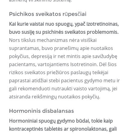
Psichikos sveikatos rūpesčiai
Kai kurie vaistai nuo spuogų, ypač izotretinoinas,
buvo susiję su psichinės sveikatos problemomis.
Nors tikslus mechanizmas nėra visiškai
suprantamas, buvo pranešimų apie nuotaikos
pokyčius, depresiją ir net mintis apie savižudybę
pacientams, vartojantiems Isotretinoin. Dėl šios
rizikos sveikatos priežiūros paslaugų teikėjai
paprastai atidžiai stebi pacientus gydymo metu ir
gali rekomenduoti nutraukti vaisto vartojimą, jei
atsiranda reikšmingų nuotaikos pokyčių.
Hormoninis disbalansas
Hormoniniai spuogų gydymo būdai, tokie kaip
kontraceptinės tabletės ar spironolaktonas, gali