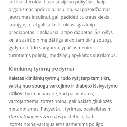
kortikosteroidai buvo susiję su pokyčiais, kaip
organizmas apdoroja insuliną. Kai pažeidžiamas
jautrumas insulinui, gali padidėti cukraus kiekis
kraujyje, o tai gali sukelti tokias ligas kaip
prediabetas ir galiausiai 2 tipo diabetas. Šis ryšys
kelia susirūpinimą dėl ilgalaikio tam tikrų spuogų
gydymo būdų saugumo, ypač asmenims,
turintiems polinkį į medžiagų apykaitos sutrikimus.
Klinikinių tyrimų įrodymai
Keletas klinikinių tyrimų rodo ryšį tarp tam tikrų
vaistų nuo spuogų vartojimo ir diabeto išsivystymo
rizikos.
Tyrimai parodė, kad pacientams,
vartojantiems izotretinoiną, gali pakisti gliukozės
metabolizmas. Pavyzdžiui, tyrimas, paskelbtas m
Dermatologijos žurnalas
pastebėjo, kad
izotretinoiną vartojusiems asmenims po ilgo