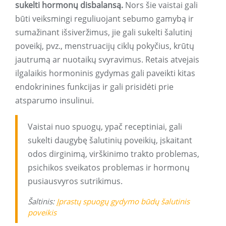
sukelti hormonų disbalansą.
Nors šie vaistai gali
būti veiksmingi reguliuojant sebumo gamybą ir
sumažinant išsiveržimus, jie gali sukelti šalutinį
poveikį, pvz., menstruacijų ciklų pokyčius, krūtų
jautrumą ar nuotaikų svyravimus. Retais atvejais
ilgalaikis hormoninis gydymas gali paveikti kitas
endokrinines funkcijas ir gali prisidėti prie
atsparumo insulinui.
Vaistai nuo spuogų, ypač receptiniai, gali
sukelti daugybę šalutinių poveikių, įskaitant
odos dirginimą, virškinimo trakto problemas,
psichikos sveikatos problemas ir hormonų
pusiausvyros sutrikimus.
Šaltinis:
Įprastų spuogų gydymo būdų šalutinis
poveikis