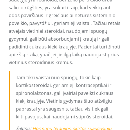
salicilo rūgšties, yra sukurti taip, kad veiktų ant
odos paviršiaus ir greičiausiai neturės sisteminio
poveikio, pavyzdžiui, geriamieji vaistai. Tačiau retais
atvejais vietiniai steroidai, naudojami spuogų
gydymui, gali būti absorbuojami į kraują ir gali
padidinti cukraus kiekį kraujyje. Pacientai turi žinoti
apie šią riziką, ypač jei jie ilgą laiką naudoja stiprius
vietinius steroidinius kremus.
Tam tikri vaistai nuo spuogų, tokie kaip
kortikosteroidai, geriamieji kontraceptikai ir
spironolaktonas, gali įvairiai paveikti cukraus
kiekį kraujyje. Vietinis gydymas šiuo atžvilgiu
paprastai yra saugesnis, tačiau vis tiek gali
kilti pavojus, kai naudojami stiprūs steroidai.
Šaltinis:
Hormonų terapijos, skirtos suaugusiųjų