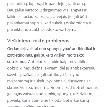
paraudimą, lupimąsi ir padidėjusį jautrumą.
Daugeliui vartotojų dirginimas yra lengvas ir
laikinas, tačiau kai kuriais atvejais jis gali būti
pakankamai stiprus, kad sukeltų diskomfortą ir
prireiktų nutraukti produkto vartojimą.
Virškinimo trakto problemos
Geriamieji vaistai nuo spuogų, ypač antibiotikai ir
izotretinoinas, gali sukelti virškinimo trakto
sutrikimus.
Antibiotikai, tokie kaip tetraciklinas ir
doksiciklinas, dažnai skiriami dėl jų antibakterinių
savybių, tačiau jie gali sutrikdyti žarnyno
mikrobiomą ir sukelti pykinimą, viduriavimą ar
skrandžio spazmus. Yra žinoma, kad izotretinoinas,
galingas vaistas nuo sunkių spuogų, turi šalutinį
poveikį, kuris apima ne tik odą, bet ir kai kurių
asmenų virškinimo sistemą.