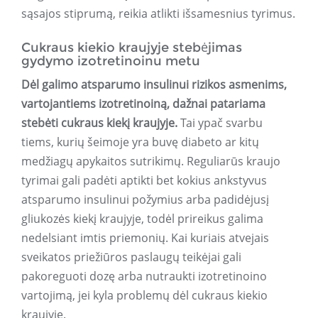
sąsajos stiprumą, reikia atlikti išsamesnius tyrimus.
Cukraus kiekio kraujyje stebėjimas
gydymo izotretinoinu metu
Dėl galimo atsparumo insulinui rizikos asmenims,
vartojantiems izotretinoiną, dažnai patariama
stebėti cukraus kiekį kraujyje.
Tai ypač svarbu
tiems, kurių šeimoje yra buvę diabeto ar kitų
medžiagų apykaitos sutrikimų. Reguliarūs kraujo
tyrimai gali padėti aptikti bet kokius ankstyvus
atsparumo insulinui požymius arba padidėjusį
gliukozės kiekį kraujyje, todėl prireikus galima
nedelsiant imtis priemonių. Kai kuriais atvejais
sveikatos priežiūros paslaugų teikėjai gali
pakoreguoti dozę arba nutraukti izotretinoino
vartojimą, jei kyla problemų dėl cukraus kiekio
kraujyje.