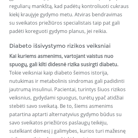
reguliarų mankštą, kad padėtų kontroliuoti cukraus
kiekį kraujyje gydymo metu. Atviras bendravimas
su sveikatos priežiūros specialistais taip pat gali
padėti koreguoti gydymo planus, jei reikia.
Diabeto išsivystymo rizikos veiksniai
Kai kuriems asmenims, vartojant vaistus nuo
spuogų, gali kilti didesnė rizika susirgti diabetu.
Tokie veiksniai kaip diabeto šeimos istorija,
nutukimas ir metabolinis sindromas gali padidinti
jautrumą insulinui. Pacientai, turintys šiuos rizikos
veiksnius, gydydami spuogus, turėtų ypač atidžiai
stebėti savo sveikatą. Be to, šiems asmenims
patartina aptarti alternatyvius gydymo būdus su
savo sveikatos priežiūros paslaugų teikėju,
sutelkiant dėmesį į galimybes, kurios turi mažesnę