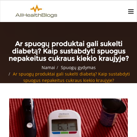
Ar spuogų produktai gali sukelti
diabetą? Kaip sustabdyti spuogus
nepakeitus cukraus kiekio kraujyje?
Namai
Spuogų gydymas
Ar spuogų produktai gali sukelti diabetą? Kaip sustabdyti
spuogus nepakeitus cukraus kiekio kraujyje?