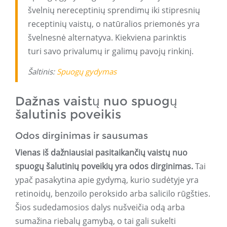
švelnių nereceptinių sprendimų iki stipresnių
receptinių vaistų, o natūralios priemonės yra
švelnesnė alternatyva. Kiekviena parinktis
turi savo privalumų ir galimų pavojų rinkinį.
Šaltinis:
Spuogų gydymas
Dažnas vaistų nuo spuogų
šalutinis poveikis
Odos dirginimas ir sausumas
Vienas iš dažniausiai pasitaikančių vaistų nuo
spuogų šalutinių poveikių yra odos dirginimas.
Tai
ypač pasakytina apie gydymą, kurio sudėtyje yra
retinoidų, benzoilo peroksido arba salicilo rūgšties.
Šios sudedamosios dalys nušveičia odą arba
sumažina riebalų gamybą, o tai gali sukelti