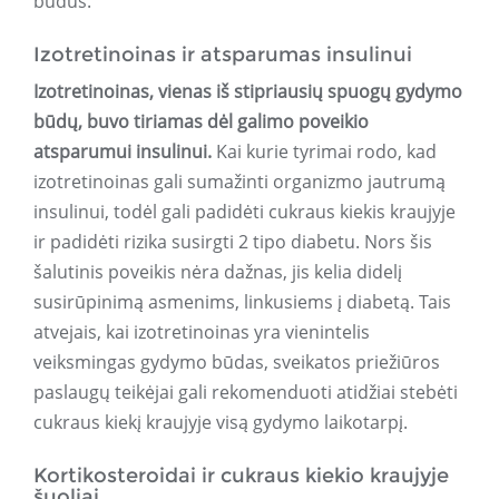
būdus.
Izotretinoinas ir atsparumas insulinui
Izotretinoinas, vienas iš stipriausių spuogų gydymo
būdų, buvo tiriamas dėl galimo poveikio
atsparumui insulinui.
Kai kurie tyrimai rodo, kad
izotretinoinas gali sumažinti organizmo jautrumą
insulinui, todėl gali padidėti cukraus kiekis kraujyje
ir padidėti rizika susirgti 2 tipo diabetu. Nors šis
šalutinis poveikis nėra dažnas, jis kelia didelį
susirūpinimą asmenims, linkusiems į diabetą. Tais
atvejais, kai izotretinoinas yra vienintelis
veiksmingas gydymo būdas, sveikatos priežiūros
paslaugų teikėjai gali rekomenduoti atidžiai stebėti
cukraus kiekį kraujyje visą gydymo laikotarpį.
Kortikosteroidai ir cukraus kiekio kraujyje
šuoliai