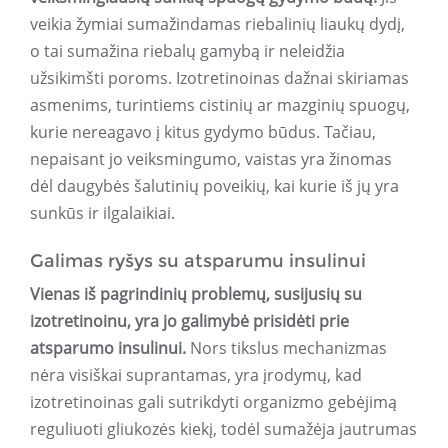
veikia žymiai sumažindamas riebalinių liaukų dydį,
o tai sumažina riebalų gamybą ir neleidžia
užsikimšti poroms. Izotretinoinas dažnai skiriamas
asmenims, turintiems cistinių ar mazginių spuogų,
kurie nereagavo į kitus gydymo būdus. Tačiau,
nepaisant jo veiksmingumo, vaistas yra žinomas
dėl daugybės šalutinių poveikių, kai kurie iš jų yra
sunkūs ir ilgalaikiai.
Galimas ryšys su atsparumu insulinui
Vienas iš pagrindinių problemų, susijusių su
izotretinoinu, yra jo galimybė prisidėti prie
atsparumo insulinui.
Nors tikslus mechanizmas
nėra visiškai suprantamas, yra įrodymų, kad
izotretinoinas gali sutrikdyti organizmo gebėjimą
reguliuoti gliukozės kiekį, todėl sumažėja jautrumas