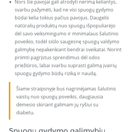
Nors šie pavojai gali atrodyti nerimą keliantys,
svarbu pažymėti, kad ne visi spuogų gydymo
būdai kelia tokius pačius pavojus. Daugelis
natūralių produktų nuo spuogų išpopuliarėjo
dėl savo veiksmingumo ir minimalaus šalutinio
poveikio, todėl siūlo saugesnę spuogų valdymo
galimybę nepakenkiant bendrai sveikatai. Norint
priimti pagrįstus sprendimus dėl odos
priežiūros, labai svarbu suprasti galimą įvairių
spuogų gydymo būdų riziką ir naudą.
Šiame straipsnyje bus nagrinėjamas šalutinis
vaistų nuo spuogų poveikis, daugiausia
dėmesio skiriant galimam jų ryšiui su
diabetu.
Spuogų gydymo galimybių