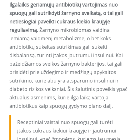
Ilgalaikis geriamųjų antibiotikų vartojimas nuo
spuogų gali sutrikdyti žarnyno sveikatą, o tai gali
netiesiogiai paveikti cukraus kiekio kraujyje
reguliavimą.
Žarnyno mikrobiomas vaidina
lemiamą vaidmenį metabolizme, o bet koks
antibiotikų sukeltas sutrikimas gali sukelti
disbalansą, turintį įtakos jautrumui insulinui. Kai
pažeidžiamos sveikos žarnyno bakterijos, tai gali
prisidėti prie uždegimo ir medžiagų apykaitos
sutrikimo, kurie abu yra atsparumo insulinui ir
diabeto rizikos veiksniai. Šis šalutinis poveikis ypač
aktualus asmenims, kurie ilgą laiką vartoja
antibiotikus kaip spuogų gydymo plano dalį.
Receptiniai vaistai nuo spuogų gali turėti
įtakos cukraus kiekiui kraujyje ir jautrumui
insulinui, ypač žmonėms, kuriems jau gresia