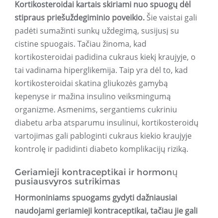
Kortikosteroidai kartais skiriami nuo spuogų dėl
stipraus priešuždegiminio poveikio.
Šie vaistai gali
padėti sumažinti sunkų uždegimą, susijusį su
cistine spuogais. Tačiau žinoma, kad
kortikosteroidai padidina cukraus kiekį kraujyje, o
tai vadinama hiperglikemija. Taip yra dėl to, kad
kortikosteroidai skatina gliukozės gamybą
kepenyse ir mažina insulino veiksmingumą
organizme. Asmenims, sergantiems cukriniu
diabetu arba atsparumu insulinui, kortikosteroidų
vartojimas gali pabloginti cukraus kiekio kraujyje
kontrolę ir padidinti diabeto komplikacijų riziką.
Geriamieji kontraceptikai ir hormonų
pusiausvyros sutrikimas
Hormoniniams spuogams gydyti dažniausiai
naudojami geriamieji kontraceptikai, tačiau jie gali