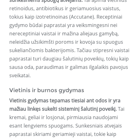
sunkesniems spuogų atvejams.
Tai apima vietinius
retinoidus, antibiotikus ir geriamuosius vaistus,
tokius kaip izotretinoinas (Accutane). Receptiniai
gydymo būdai paprastai yra veiksmingesni nei
nereceptiniai vaistai ir mažina aliejaus gamybą,
neleidžia užsikimšti poroms ir kovoja su spuogus
sukeliančiomis bakterijomis. Tačiau stipresni vaistai
paprastai turi daugiau šalutinių poveikių, tokių kaip
sausa oda, paraudimas ir galimas ilgalaikis pavojus
sveikatai.
Vietinis ir burnos gydymas
Vietinis gydymas tepamas tiesiai ant odos ir yra
mažiau linkęs sukelti sisteminį šalutinį poveikį.
Tai
kremai, geliai ir losjonai, pirmiausia naudojami
esant lengviems spuogams. Sunkesniais atvejais
paprastai skiriami geriamieji vaistai, tokie kaip