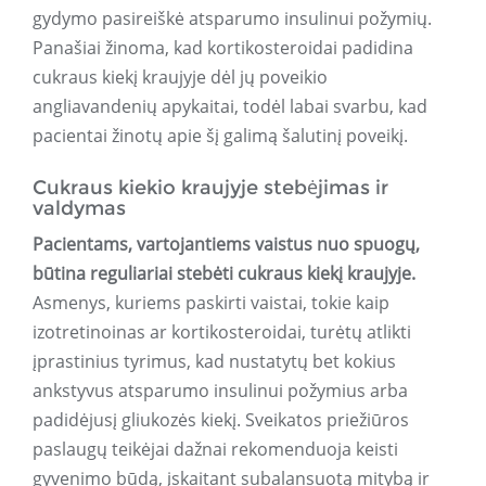
gydymo pasireiškė atsparumo insulinui požymių.
Panašiai žinoma, kad kortikosteroidai padidina
cukraus kiekį kraujyje dėl jų poveikio
angliavandenių apykaitai, todėl labai svarbu, kad
pacientai žinotų apie šį galimą šalutinį poveikį.
Cukraus kiekio kraujyje stebėjimas ir
valdymas
Pacientams, vartojantiems vaistus nuo spuogų,
būtina reguliariai stebėti cukraus kiekį kraujyje.
Asmenys, kuriems paskirti vaistai, tokie kaip
izotretinoinas ar kortikosteroidai, turėtų atlikti
įprastinius tyrimus, kad nustatytų bet kokius
ankstyvus atsparumo insulinui požymius arba
padidėjusį gliukozės kiekį. Sveikatos priežiūros
paslaugų teikėjai dažnai rekomenduoja keisti
gyvenimo būdą, įskaitant subalansuotą mitybą ir