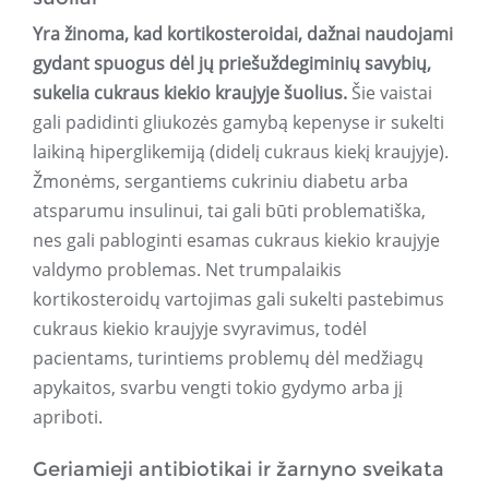
Yra žinoma, kad kortikosteroidai, dažnai naudojami
gydant spuogus dėl jų priešuždegiminių savybių,
sukelia cukraus kiekio kraujyje šuolius.
Šie vaistai
gali padidinti gliukozės gamybą kepenyse ir sukelti
laikiną hiperglikemiją (didelį cukraus kiekį kraujyje).
Žmonėms, sergantiems cukriniu diabetu arba
atsparumu insulinui, tai gali būti problematiška,
nes gali pabloginti esamas cukraus kiekio kraujyje
valdymo problemas. Net trumpalaikis
kortikosteroidų vartojimas gali sukelti pastebimus
cukraus kiekio kraujyje svyravimus, todėl
pacientams, turintiems problemų dėl medžiagų
apykaitos, svarbu vengti tokio gydymo arba jį
apriboti.
Geriamieji antibiotikai ir žarnyno sveikata