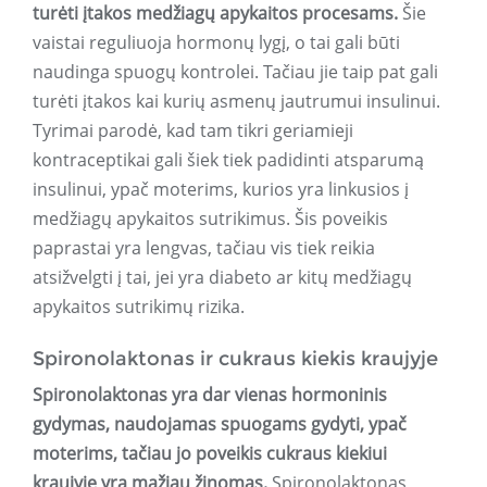
turėti įtakos medžiagų apykaitos procesams.
Šie
vaistai reguliuoja hormonų lygį, o tai gali būti
naudinga spuogų kontrolei. Tačiau jie taip pat gali
turėti įtakos kai kurių asmenų jautrumui insulinui.
Tyrimai parodė, kad tam tikri geriamieji
kontraceptikai gali šiek tiek padidinti atsparumą
insulinui, ypač moterims, kurios yra linkusios į
medžiagų apykaitos sutrikimus. Šis poveikis
paprastai yra lengvas, tačiau vis tiek reikia
atsižvelgti į tai, jei yra diabeto ar kitų medžiagų
apykaitos sutrikimų rizika.
Spironolaktonas ir cukraus kiekis kraujyje
Spironolaktonas yra dar vienas hormoninis
gydymas, naudojamas spuogams gydyti, ypač
moterims, tačiau jo poveikis cukraus kiekiui
kraujyje yra mažiau žinomas.
Spironolaktonas