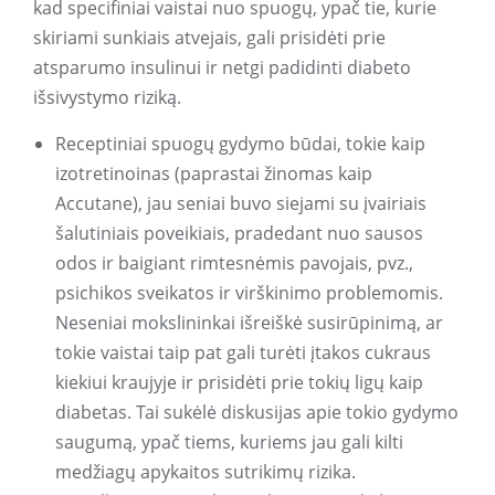
kad specifiniai vaistai nuo spuogų, ypač tie, kurie
skiriami sunkiais atvejais, gali prisidėti prie
atsparumo insulinui ir netgi padidinti diabeto
išsivystymo riziką.
Receptiniai spuogų gydymo būdai, tokie kaip
izotretinoinas (paprastai žinomas kaip
Accutane), jau seniai buvo siejami su įvairiais
šalutiniais poveikiais, pradedant nuo sausos
odos ir baigiant rimtesnėmis pavojais, pvz.,
psichikos sveikatos ir virškinimo problemomis.
Neseniai mokslininkai išreiškė susirūpinimą, ar
tokie vaistai taip pat gali turėti įtakos cukraus
kiekiui kraujyje ir prisidėti prie tokių ligų kaip
diabetas. Tai sukėlė diskusijas apie tokio gydymo
saugumą, ypač tiems, kuriems jau gali kilti
medžiagų apykaitos sutrikimų rizika.