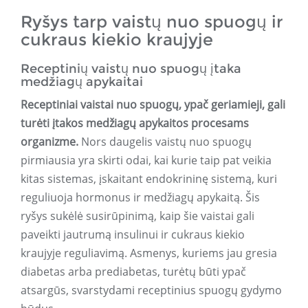
Ryšys tarp vaistų nuo spuogų ir
cukraus kiekio kraujyje
Receptinių vaistų nuo spuogų įtaka
medžiagų apykaitai
Receptiniai vaistai nuo spuogų, ypač geriamieji, gali
turėti įtakos medžiagų apykaitos procesams
organizme.
Nors daugelis vaistų nuo spuogų
pirmiausia yra skirti odai, kai kurie taip pat veikia
kitas sistemas, įskaitant endokrininę sistemą, kuri
reguliuoja hormonus ir medžiagų apykaitą. Šis
ryšys sukėlė susirūpinimą, kaip šie vaistai gali
paveikti jautrumą insulinui ir cukraus kiekio
kraujyje reguliavimą. Asmenys, kuriems jau gresia
diabetas arba prediabetas, turėtų būti ypač
atsargūs, svarstydami receptinius spuogų gydymo