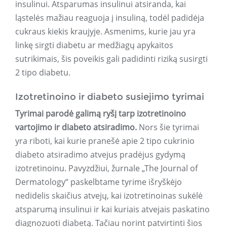
insulinui. Atsparumas insulinui atsiranda, kai
ląstelės mažiau reaguoja į insuliną, todėl padidėja
cukraus kiekis kraujyje. Asmenims, kurie jau yra
linkę sirgti diabetu ar medžiagų apykaitos
sutrikimais, šis poveikis gali padidinti riziką susirgti
2 tipo diabetu.
Izotretinoino ir diabeto susiejimo tyrimai
Tyrimai parodė galimą ryšį tarp izotretinoino
vartojimo ir diabeto atsiradimo.
Nors šie tyrimai
yra riboti, kai kurie pranešė apie 2 tipo cukrinio
diabeto atsiradimo atvejus pradėjus gydymą
izotretinoinu. Pavyzdžiui, žurnale „The Journal of
Dermatology“ paskelbtame tyrime išryškėjo
nedidelis skaičius atvejų, kai izotretinoinas sukėlė
atsparumą insulinui ir kai kuriais atvejais paskatino
diagnozuoti diabetą. Tačiau norint patvirtinti šios