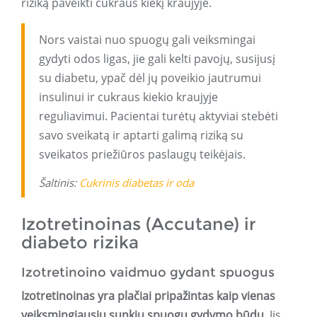
riziką paveikti cukraus kiekį kraujyje.
Nors vaistai nuo spuogų gali veiksmingai
gydyti odos ligas, jie gali kelti pavojų, susijusį
su diabetu, ypač dėl jų poveikio jautrumui
insulinui ir cukraus kiekio kraujyje
reguliavimui. Pacientai turėtų aktyviai stebėti
savo sveikatą ir aptarti galimą riziką su
sveikatos priežiūros paslaugų teikėjais.
Šaltinis:
Cukrinis diabetas ir oda
Izotretinoinas (Accutane) ir
diabeto rizika
Izotretinoino vaidmuo gydant spuogus
Izotretinoinas yra plačiai pripažintas kaip vienas
veiksmingiausių sunkių spuogų gydymo būdų.
Jis