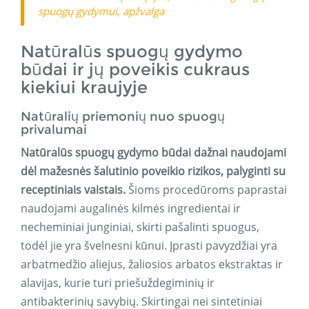
spuogų gydymui, apžvalga
Natūralūs spuogų gydymo
būdai ir jų poveikis cukraus
kiekiui kraujyje
Natūralių priemonių nuo spuogų
privalumai
Natūralūs spuogų gydymo būdai dažnai naudojami
dėl mažesnės šalutinio poveikio rizikos, palyginti su
receptiniais vaistais.
Šioms procedūroms paprastai
naudojami augalinės kilmės ingredientai ir
necheminiai junginiai, skirti pašalinti spuogus,
todėl jie yra švelnesni kūnui. Įprasti pavyzdžiai yra
arbatmedžio aliejus, žaliosios arbatos ekstraktas ir
alavijas, kurie turi priešuždegiminių ir
antibakterinių savybių. Skirtingai nei sintetiniai