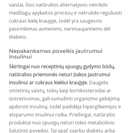
vaistai, šios natūralios alternatyvos netrikdo
medžiagų apykaitos procesų ir netrukdo reguliuoti
cukraus kiekį kraujyje, todėl yra saugesnis
pasirinkimas asmenims, nerimaujantiems dėl
diabeto.
Nepakankamas poveikis jautrumui
insulinui
Skirtingai nuo receptinių spuogų gydymo būdų,
natūralios priemonės neturi įtakos jautrumui
insulinui ar cukraus kiekiui kraujyje.
Daugelis
sintetinių vaistų, tokių kaip kortikosteroidai ar
izotretinoinas, gali sumažinti organizmo gebėjimą
apdoroti insuliną, todėl padidėja hiperglikemijos ir
atsparumo insulinui rizika. Priešingai, natūralūs
produktai nuo spuogų neturi tokio metabolinio
šalutinio poveikio. Tai ypač svarbu diabetu arba