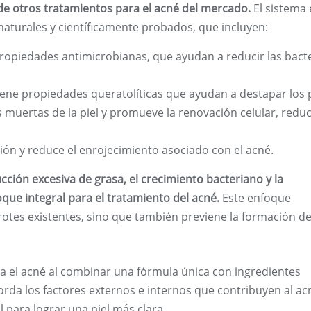
de otros tratamientos para el acné del mercado.
El sistema 
aturales y científicamente probados, que incluyen:
ropiedades antimicrobianas, que ayudan a reducir las bact
tiene propiedades queratolíticas que ayudan a destapar los 
las muertas de la piel y promueve la renovación celular, redu
ción y reduce el enrojecimiento asociado con el acné.
cción excesiva de grasa, el crecimiento bacteriano y la
que integral para el tratamiento del acné.
Este enfoque
brotes existentes, sino que también previene la formación d
ra el acné al combinar una fórmula única con ingredientes
orda los factores externos e internos que contribuyen al ac
l para lograr una piel más clara.