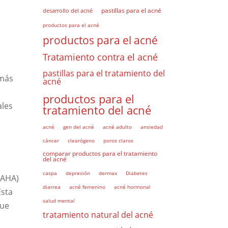
pastillas para el acné
desarrollo del acné
productos para el acné
productos para el acné
Tratamiento contra el acné
pastillas para el tratamiento del
 más
acné
productos para el
ales
tratamiento del acné
acné
gen del acné
acné adulto
ansiedad
cáncer
clearógeno
poros claros
comparar productos para el tratamiento
del acné
caspa
depresión
dermax
Diabetes
(AHA)
diarrea
acné femenino
acné hormonal
Esta
salud mental
que
tratamiento natural del acné