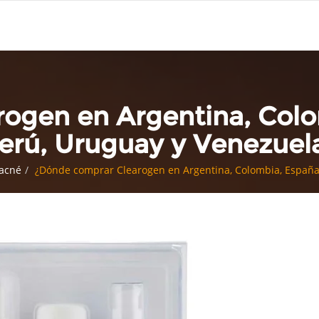
ogen en Argentina, Colo
erú, Uruguay y Venezuel
 acné
¿Dónde comprar Clearogen en Argentina, Colombia, España,