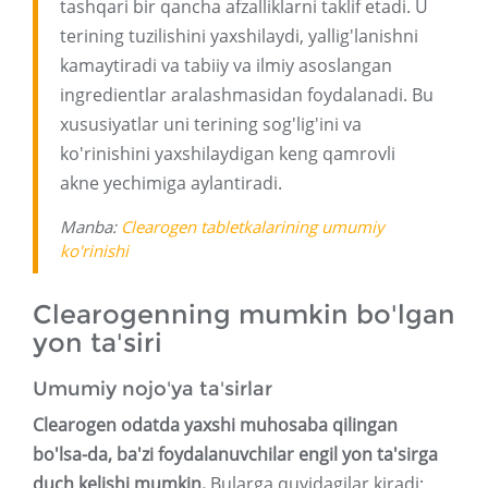
tashqari bir qancha afzalliklarni taklif etadi. U
terining tuzilishini yaxshilaydi, yallig'lanishni
kamaytiradi va tabiiy va ilmiy asoslangan
ingredientlar aralashmasidan foydalanadi. Bu
xususiyatlar uni terining sog'lig'ini va
ko'rinishini yaxshilaydigan keng qamrovli
akne yechimiga aylantiradi.
Manba:
Clearogen tabletkalarining umumiy
ko'rinishi
Clearogenning mumkin bo'lgan
yon ta'siri
Umumiy nojo'ya ta'sirlar
Clearogen odatda yaxshi muhosaba qilingan
bo'lsa-da, ba'zi foydalanuvchilar engil yon ta'sirga
duch kelishi mumkin.
Bularga quyidagilar kiradi: