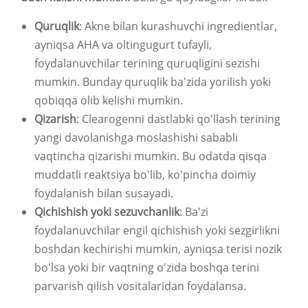
Quruqlik
: Akne bilan kurashuvchi ingredientlar,
ayniqsa AHA va oltingugurt tufayli,
foydalanuvchilar terining quruqligini sezishi
mumkin. Bunday quruqlik ba'zida yorilish yoki
qobiqqa olib kelishi mumkin.
Qizarish
: Clearogenni dastlabki qo'llash terining
yangi davolanishga moslashishi sababli
vaqtincha qizarishi mumkin. Bu odatda qisqa
muddatli reaktsiya bo'lib, ko'pincha doimiy
foydalanish bilan susayadi.
Qichishish yoki sezuvchanlik
: Ba'zi
foydalanuvchilar engil qichishish yoki sezgirlikni
boshdan kechirishi mumkin, ayniqsa terisi nozik
bo'lsa yoki bir vaqtning o'zida boshqa terini
parvarish qilish vositalaridan foydalansa.