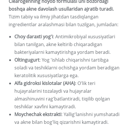
Clearogenning noyob formulasi uni bozordagi
boshqa akne davolash usullaridan ajratib turadi.
Tizim tabiiy va ilmiy jihatdan tasdiqlangan
ingredientlar aralashmasi bilan tuzilgan, jumladan:
Choy daraxti yog'i
: Antimikrobiyal xususiyatlari
bilan tanilgan, akne keltirib chiqaradigan
bakteriyalarni kamaytirishga yordam beradi.
Oltingugurt
: Yog 'ishlab chiqarishni tartibga
soladi va teshiklarni ochishga yordam beradigan
keratolitik xususiyatlarga ega.
Alfa gidroksi kislotalar (AHA)
: O'lik teri
hujayralarini tozalaydi va hujayralar
almashinuvini rag'batlantiradi, tiqilib qolgan
teshiklar xavfini kamaytiradi.
Moychechak ekstrakti
: Yallig'lanishni yumshatadi
va akne bilan bog'liq qizarishni kamaytiradi.