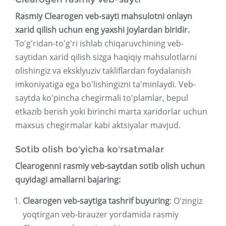
Rasmiy Clearogen veb-sayti mahsulotni onlayn
xarid qilish uchun eng yaxshi joylardan biridir.
To'g'ridan-to'g'ri ishlab chiqaruvchining veb-
saytidan xarid qilish sizga haqiqiy mahsulotlarni
olishingiz va eksklyuziv takliflardan foydalanish
imkoniyatiga ega bo'lishingizni ta'minlaydi. Veb-
saytda ko'pincha chegirmali to'plamlar, bepul
etkazib berish yoki birinchi marta xaridorlar uchun
maxsus chegirmalar kabi aktsiyalar mavjud.
Sotib olish bo'yicha ko'rsatmalar
Clearogenni rasmiy veb-saytdan sotib olish uchun
quyidagi amallarni bajaring:
Clearogen veb-saytiga tashrif buyuring
: O'zingiz
yoqtirgan veb-brauzer yordamida rasmiy