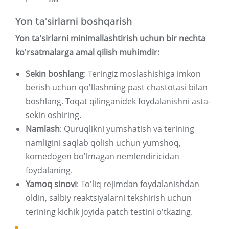
Yon ta'sirlarni boshqarish
Yon ta'sirlarni minimallashtirish uchun bir nechta
ko'rsatmalarga amal qilish muhimdir:
Sekin boshlang
: Teringiz moslashishiga imkon
berish uchun qo'llashning past chastotasi bilan
boshlang. Toqat qilinganidek foydalanishni asta-
sekin oshiring.
Namlash
: Quruqlikni yumshatish va terining
namligini saqlab qolish uchun yumshoq,
komedogen bo'lmagan nemlendiricidan
foydalaning.
Yamoq sinovi
: To'liq rejimdan foydalanishdan
oldin, salbiy reaktsiyalarni tekshirish uchun
terining kichik joyida patch testini o'tkazing.