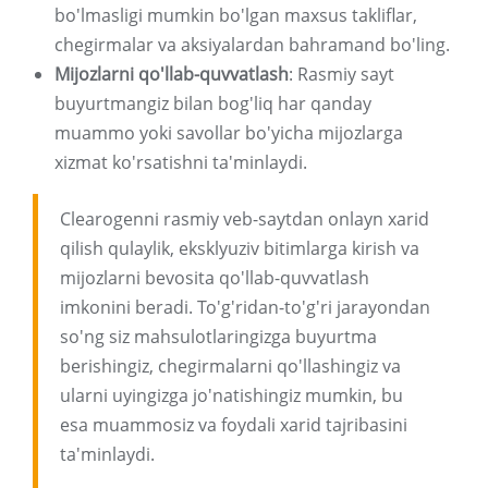
bo'lmasligi mumkin bo'lgan maxsus takliflar,
chegirmalar va aksiyalardan bahramand bo'ling.
Mijozlarni qo'llab-quvvatlash
: Rasmiy sayt
buyurtmangiz bilan bog'liq har qanday
muammo yoki savollar bo'yicha mijozlarga
xizmat ko'rsatishni ta'minlaydi.
Clearogenni rasmiy veb-saytdan onlayn xarid
qilish qulaylik, eksklyuziv bitimlarga kirish va
mijozlarni bevosita qo'llab-quvvatlash
imkonini beradi. To'g'ridan-to'g'ri jarayondan
so'ng siz mahsulotlaringizga buyurtma
berishingiz, chegirmalarni qo'llashingiz va
ularni uyingizga jo'natishingiz mumkin, bu
esa muammosiz va foydali xarid tajribasini
ta'minlaydi.