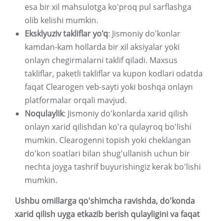
esa bir xil mahsulotga ko'proq pul sarflashga
olib kelishi mumkin.
Eksklyuziv takliflar yo'q
: Jismoniy do'konlar
kamdan-kam hollarda bir xil aksiyalar yoki
onlayn chegirmalarni taklif qiladi. Maxsus
takliflar, paketli takliflar va kupon kodlari odatda
faqat Clearogen veb-sayti yoki boshqa onlayn
platformalar orqali mavjud.
Noqulaylik
: Jismoniy do'konlarda xarid qilish
onlayn xarid qilishdan ko'ra qulayroq bo'lishi
mumkin. Clearogenni topish yoki cheklangan
do'kon soatlari bilan shug'ullanish uchun bir
nechta joyga tashrif buyurishingiz kerak bo'lishi
mumkin.
Ushbu omillarga qo'shimcha ravishda, do'konda
xarid qilish uyga etkazib berish qulayligini va faqat