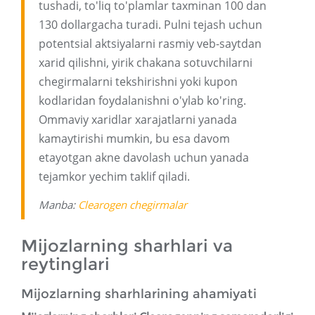
tushadi, to'liq to'plamlar taxminan 100 dan
130 dollargacha turadi. Pulni tejash uchun
potentsial aktsiyalarni rasmiy veb-saytdan
xarid qilishni, yirik chakana sotuvchilarni
chegirmalarni tekshirishni yoki kupon
kodlaridan foydalanishni o'ylab ko'ring.
Ommaviy xaridlar xarajatlarni yanada
kamaytirishi mumkin, bu esa davom
etayotgan akne davolash uchun yanada
tejamkor yechim taklif qiladi.
Manba:
Clearogen chegirmalar
Mijozlarning sharhlari va
reytinglari
Mijozlarning sharhlarining ahamiyati