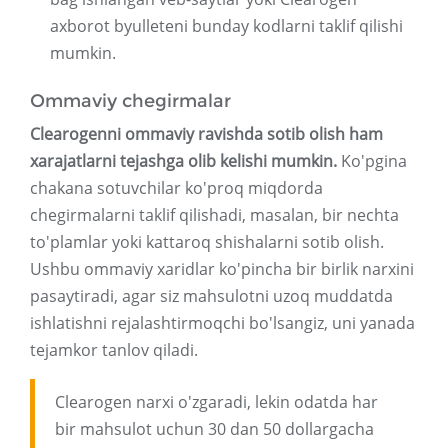
axborot byulleteni bunday kodlarni taklif qilishi
mumkin.
Ommaviy chegirmalar
Clearogenni ommaviy ravishda sotib olish ham
xarajatlarni tejashga olib kelishi mumkin.
Ko'pgina
chakana sotuvchilar ko'proq miqdorda
chegirmalarni taklif qilishadi, masalan, bir nechta
to'plamlar yoki kattaroq shishalarni sotib olish.
Ushbu ommaviy xaridlar ko'pincha bir birlik narxini
pasaytiradi, agar siz mahsulotni uzoq muddatda
ishlatishni rejalashtirmoqchi bo'lsangiz, uni yanada
tejamkor tanlov qiladi.
Clearogen narxi o'zgaradi, lekin odatda har
bir mahsulot uchun 30 dan 50 dollargacha