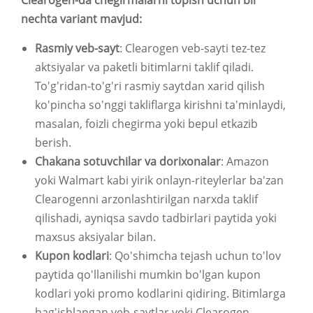
Clearogen-da chegirmalarni topish uchun bir
nechta variant mavjud:
Rasmiy veb-sayt
: Clearogen veb-sayti tez-tez
aktsiyalar va paketli bitimlarni taklif qiladi.
To'g'ridan-to'g'ri rasmiy saytdan xarid qilish
ko'pincha so'nggi takliflarga kirishni ta'minlaydi,
masalan, foizli chegirma yoki bepul etkazib
berish.
Chakana sotuvchilar va dorixonalar
: Amazon
yoki Walmart kabi yirik onlayn-riteylerlar ba'zan
Clearogenni arzonlashtirilgan narxda taklif
qilishadi, ayniqsa savdo tadbirlari paytida yoki
maxsus aksiyalar bilan.
Kupon kodlari
: Qo'shimcha tejash uchun to'lov
paytida qo'llanilishi mumkin bo'lgan kupon
kodlari yoki promo kodlarini qidiring. Bitimlarga
bag'ishlangan veb-saytlar yoki Clearogen