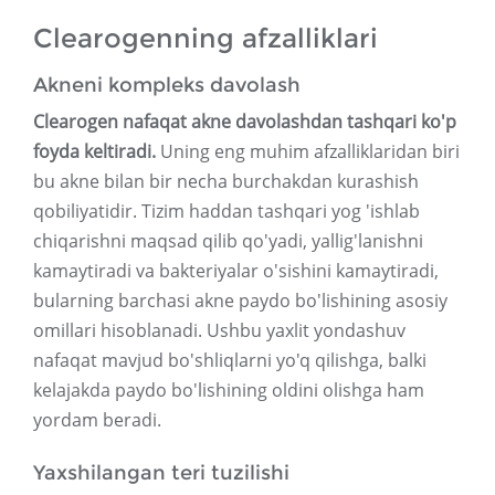
Clearogenning afzalliklari
Akneni kompleks davolash
Clearogen nafaqat akne davolashdan tashqari ko'p
foyda keltiradi.
Uning eng muhim afzalliklaridan biri
bu akne bilan bir necha burchakdan kurashish
qobiliyatidir. Tizim haddan tashqari yog 'ishlab
chiqarishni maqsad qilib qo'yadi, yallig'lanishni
kamaytiradi va bakteriyalar o'sishini kamaytiradi,
bularning barchasi akne paydo bo'lishining asosiy
omillari hisoblanadi. Ushbu yaxlit yondashuv
nafaqat mavjud bo'shliqlarni yo'q qilishga, balki
kelajakda paydo bo'lishining oldini olishga ham
yordam beradi.
Yaxshilangan teri tuzilishi