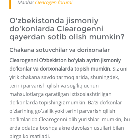
Manba:
Clearogen forumi
O'zbekistonda jismoniy
do'konlarda Clearogenni
qayerdan sotib olish mumkin?
Chakana sotuvchilar va dorixonalar
Clearogenni O'zbekiston bo'ylab ayrim jismoniy
do'konlar va dorixonalarda topish mumkin
.
Siz uni
yirik chakana savdo tarmoqlarida, shuningdek,
terini parvarish qilish va sog'liq uchun
mahsulotlarga qaratilgan ixtisoslashtirilgan
do'konlarda topishingiz mumkin. Ba'zi do'konlar
o'zlarining go'zallik yoki terini parvarish qilish
bo'limlarida Clearogenni olib yurishlari mumkin, bu
erda odatda boshqa akne davolash usullari bilan
birga ko'rsatiladi.