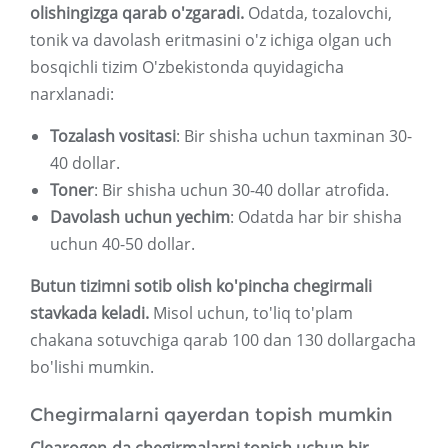
olishingizga qarab o'zgaradi.
Odatda, tozalovchi,
tonik va davolash eritmasini o'z ichiga olgan uch
bosqichli tizim O'zbekistonda quyidagicha
narxlanadi:
Tozalash vositasi
: Bir shisha uchun taxminan 30-
40 dollar.
Toner
: Bir shisha uchun 30-40 dollar atrofida.
Davolash uchun yechim
: Odatda har bir shisha
uchun 40-50 dollar.
Butun tizimni sotib olish ko'pincha chegirmali
stavkada keladi.
Misol uchun, to'liq to'plam
chakana sotuvchiga qarab 100 dan 130 dollargacha
bo'lishi mumkin.
Chegirmalarni qayerdan topish mumkin