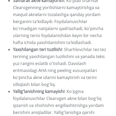
Samarali akne kamaytirish
: Ko'plab sharhlar
Clearogenning yorilishlarni kamaytirishga va
mavjud aknelarni tozalashga qanday yordam
berganini ta'kidlaydi. Foydalanuvchilar
ko'rinadigan natijalarni qadrlashadi, ko'pincha
ularning terisi foydalanishdan keyin bir necha
hafta ichida yaxshilanishini ta'kidlashadi.
Yaxshilangan teri tuzilishi
: Sharhlovchilar tez-tez
terining yaxshilangan tuzilishini va yanada tekis
yuz rangini eslatib o'tishadi. Davolash
eritmasidagi AHA ning peeling xususiyatlari
ko'pincha akne izlarini kamaytirish va terini
silliqlash bilan bog'liq.
Yallig'lanishning kamayishi
: Ko'pgina
foydalanuvchilar Clearogen akne bilan bog'liq
qizarish va shishishni engillashtirishga yordam
berishini aniqladilar. Yallig'lanishga qarshi