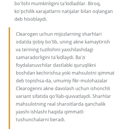
bo'lishi mumkinligini ta'kidladilar. Biroq,
ko'pchilik xarajatlarni natijalar bilan oqlangan
deb hisoblaydi.
Clearogen uchun mijozlarning sharhlari
odatda ijobiy bo'lib, uning akne kamaytirish
va terining tuzilishini yaxshilashdagi
samaradorligini ta'kidlaydi. Ba'zi
foydalanuvchilar dastlabki quruqlikni
boshdan kechirishsa yoki mahsulotni qimmat
deb topishsa-da, umumiy fikr-mulohazalar
Clearogenni akne davolash uchun ishonchli
variant sifatida qo'llab-quvvatlaydi. Sharhlar
mahsulotning real sharoitlarda qanchalik
yaxshi ishlashi haqida qimmatli
tushunchalarni beradi.