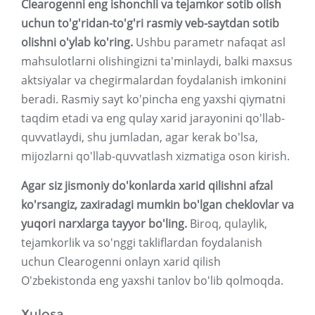
Clearogenni eng ishonchli va tejamkor sotib olish
uchun to'g'ridan-to'g'ri rasmiy veb-saytdan sotib
olishni o'ylab ko'ring.
Ushbu parametr nafaqat asl
mahsulotlarni olishingizni ta'minlaydi, balki maxsus
aktsiyalar va chegirmalardan foydalanish imkonini
beradi. Rasmiy sayt ko'pincha eng yaxshi qiymatni
taqdim etadi va eng qulay xarid jarayonini qo'llab-
quvvatlaydi, shu jumladan, agar kerak bo'lsa,
mijozlarni qo'llab-quvvatlash xizmatiga oson kirish.
Agar siz jismoniy do'konlarda xarid qilishni afzal
ko'rsangiz, zaxiradagi mumkin bo'lgan cheklovlar va
yuqori narxlarga tayyor bo'ling.
Biroq, qulaylik,
tejamkorlik va so'nggi takliflardan foydalanish
uchun Clearogenni onlayn xarid qilish
O'zbekistonda eng yaxshi tanlov bo'lib qolmoqda.
Xulosa