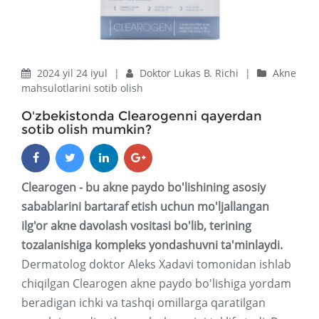
2024 yil 24 iyul
|
Doktor Lukas B. Richi
|
Akne
mahsulotlarini sotib olish
O'zbekistonda Clearogenni qayerdan
sotib olish mumkin?
Clearogen - bu akne paydo bo'lishining asosiy
sabablarini bartaraf etish uchun mo'ljallangan
ilg'or akne davolash vositasi bo'lib, terining
tozalanishiga kompleks yondashuvni ta'minlaydi.
Dermatolog doktor Aleks Xadavi tomonidan ishlab
chiqilgan Clearogen akne paydo bo'lishiga yordam
beradigan ichki va tashqi omillarga qaratilgan