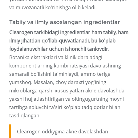
va muvozanatli ko'rinishga olib keladi.
Tabiiy va ilmiy asoslangan ingredientlar
Clearogen tarkibidagi ingredientlar ham tabiiy, ham
ilmiy jihatdan qo'llab-quvvatlanadi, bu ko'plab
foydalanuvchilar uchun ishonchli tanlovdir.
Botanika ekstraktlari va klinik darajadagi
komponentlarning kombinatsiyasi davolashning
samarali bo'lishini ta'minlaydi, ammo teriga
yumshoq. Masalan, choy daraxti yog'ining
mikroblarga qarshi xususiyatlari akne davolashda
yaxshi hujjatlashtirilgan va oltingugurtning moyni
tartibga soluvchi ta'siri ko'plab tadqiqotlar bilan
tasdiqlangan.
Clearogen oddiygina akne davolashdan