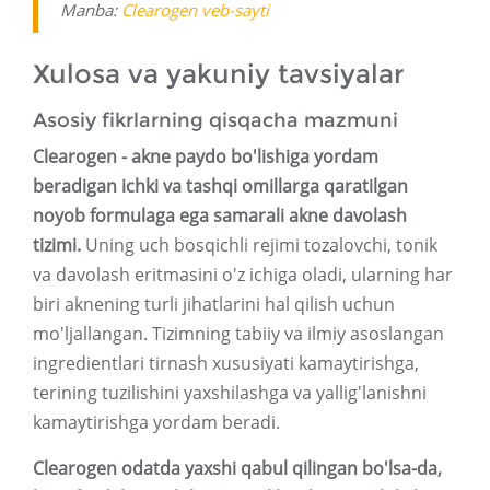
Manba:
Clearogen veb-sayti
Xulosa va yakuniy tavsiyalar
Asosiy fikrlarning qisqacha mazmuni
Clearogen - akne paydo bo'lishiga yordam
beradigan ichki va tashqi omillarga qaratilgan
noyob formulaga ega samarali akne davolash
tizimi.
Uning uch bosqichli rejimi tozalovchi, tonik
va davolash eritmasini o'z ichiga oladi, ularning har
biri aknening turli jihatlarini hal qilish uchun
mo'ljallangan. Tizimning tabiiy va ilmiy asoslangan
ingredientlari tirnash xususiyati kamaytirishga,
terining tuzilishini yaxshilashga va yallig'lanishni
kamaytirishga yordam beradi.
Clearogen odatda yaxshi qabul qilingan bo'lsa-da,