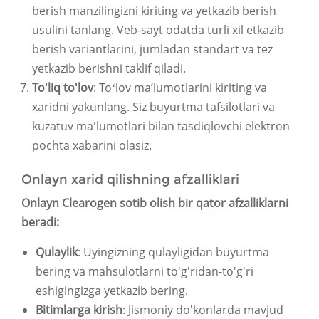
berish manzilingizni kiriting va yetkazib berish
usulini tanlang. Veb-sayt odatda turli xil etkazib
berish variantlarini, jumladan standart va tez
yetkazib berishni taklif qiladi.
To'liq to'lov
: Toʻlov maʼlumotlarini kiriting va
xaridni yakunlang. Siz buyurtma tafsilotlari va
kuzatuv ma'lumotlari bilan tasdiqlovchi elektron
pochta xabarini olasiz.
Onlayn xarid qilishning afzalliklari
Onlayn Clearogen sotib olish bir qator afzalliklarni
beradi:
Qulaylik
: Uyingizning qulayligidan buyurtma
bering va mahsulotlarni to'g'ridan-to'g'ri
eshigingizga yetkazib bering.
Bitimlarga kirish
: Jismoniy do'konlarda mavjud