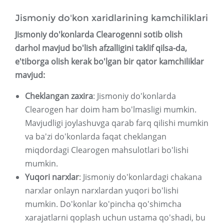
Jismoniy do'kon xaridlarining kamchiliklari
Jismoniy do'konlarda Clearogenni sotib olish
darhol mavjud bo'lish afzalligini taklif qilsa-da,
e'tiborga olish kerak bo'lgan bir qator kamchiliklar
mavjud:
Cheklangan zaxira
: Jismoniy do'konlarda
Clearogen har doim ham bo'lmasligi mumkin.
Mavjudligi joylashuvga qarab farq qilishi mumkin
va ba'zi do'konlarda faqat cheklangan
miqdordagi Clearogen mahsulotlari bo'lishi
mumkin.
Yuqori narxlar
: Jismoniy do'konlardagi chakana
narxlar onlayn narxlardan yuqori bo'lishi
mumkin. Do'konlar ko'pincha qo'shimcha
xarajatlarni qoplash uchun ustama qo'shadi, bu