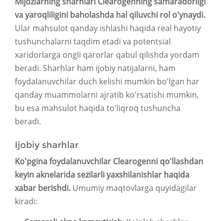
Mijozlarning sharhlari Clearogenning samaradorligi
va yaroqliligini baholashda hal qiluvchi rol o'ynaydi.
Ular mahsulot qanday ishlashi haqida real hayotiy
tushunchalarni taqdim etadi va potentsial
xaridorlarga ongli qarorlar qabul qilishda yordam
beradi. Sharhlar ham ijobiy natijalarni, ham
foydalanuvchilar duch kelishi mumkin bo'lgan har
qanday muammolarni ajratib ko'rsatishi mumkin,
bu esa mahsulot haqida to'liqroq tushuncha
beradi.
Ijobiy sharhlar
Ko'pgina foydalanuvchilar Clearogenni qo'llashdan
keyin aknelarida sezilarli yaxshilanishlar haqida
xabar berishdi.
Umumiy maqtovlarga quyidagilar
kiradi: