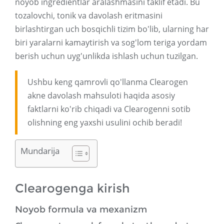
noyob ingredientlar aralashmasini taklif etadi. Bu
tozalovchi, tonik va davolash eritmasini
birlashtirgan uch bosqichli tizim bo'lib, ularning har
biri yaralarni kamaytirish va sog'lom teriga yordam
berish uchun uyg'unlikda ishlash uchun tuzilgan.
Ushbu keng qamrovli qo'llanma Clearogen
akne davolash mahsuloti haqida asosiy
faktlarni ko'rib chiqadi va Clearogenni sotib
olishning eng yaxshi usulini ochib beradi!
Mundarija
Clearogenga kirish
Noyob formula va mexanizm