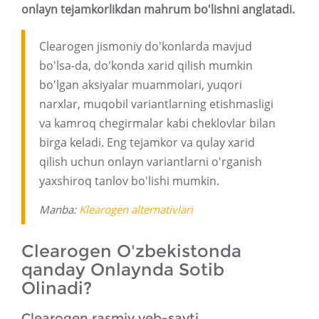
onlayn tejamkorlikdan mahrum bo'lishni anglatadi.
Clearogen jismoniy do'konlarda mavjud
bo'lsa-da, do'konda xarid qilish mumkin
bo'lgan aksiyalar muammolari, yuqori
narxlar, muqobil variantlarning etishmasligi
va kamroq chegirmalar kabi cheklovlar bilan
birga keladi. Eng tejamkor va qulay xarid
qilish uchun onlayn variantlarni o'rganish
yaxshiroq tanlov bo'lishi mumkin.
Manba:
Klearogen alternativlari
Clearogen O'zbekistonda
qanday Onlaynda Sotib
Olinadi?
Clearogen rasmiy veb-sayti