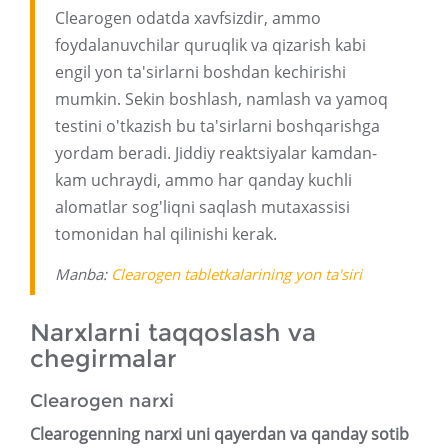
Clearogen odatda xavfsizdir, ammo
foydalanuvchilar quruqlik va qizarish kabi
engil yon ta'sirlarni boshdan kechirishi
mumkin. Sekin boshlash, namlash va yamoq
testini o'tkazish bu ta'sirlarni boshqarishga
yordam beradi. Jiddiy reaktsiyalar kamdan-
kam uchraydi, ammo har qanday kuchli
alomatlar sog'liqni saqlash mutaxassisi
tomonidan hal qilinishi kerak.
Manba:
Clearogen tabletkalarining yon ta'siri
Narxlarni taqqoslash va
chegirmalar
Clearogen narxi
Clearogenning narxi uni qayerdan va qanday sotib