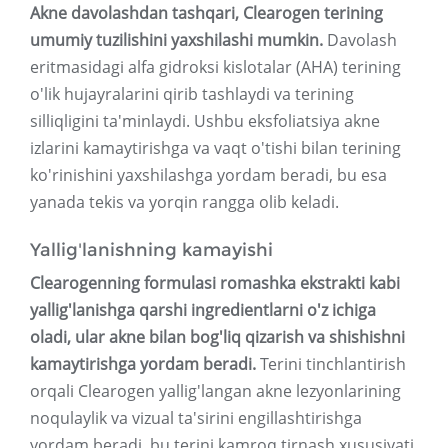
Akne davolashdan tashqari, Clearogen terining
umumiy tuzilishini yaxshilashi mumkin.
Davolash
eritmasidagi alfa gidroksi kislotalar (AHA) terining
o'lik hujayralarini qirib tashlaydi va terining
silliqligini ta'minlaydi. Ushbu eksfoliatsiya akne
izlarini kamaytirishga va vaqt o'tishi bilan terining
ko'rinishini yaxshilashga yordam beradi, bu esa
yanada tekis va yorqin rangga olib keladi.
Yallig'lanishning kamayishi
Clearogenning formulasi romashka ekstrakti kabi
yallig'lanishga qarshi ingredientlarni o'z ichiga
oladi, ular akne bilan bog'liq qizarish va shishishni
kamaytirishga yordam beradi.
Terini tinchlantirish
orqali Clearogen yallig'langan akne lezyonlarining
noqulaylik va vizual ta'sirini engillashtirishga
yordam beradi, bu terini kamroq tirnash xususiyati