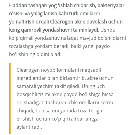
Haddan tashqari yog 'ishlab chiqarish, bakteriyalar
o'sishi va yallig'lanish kabi turli omillarni
yo'naltirish orqali Clearogen akne davolash uchun
keng qamrovli yondashuvni ta'minlaydi.
Ushbu
ko'p qirrali yondashuv nafaqat mavjud bo'shliqlarni
tozalashga yordam beradi, balki yangi paydo
bo'lishining oldini oladi.
Clearogen noyob formulani maqsadli
ingredientlar bilan birlashtirib, akne uchun
samarali yechim taklif qiladi. Uning uch
bosqichli tizimi akne paydo bo'lishiga hissa
qo'shadigan tashqi va ichki omillarni ko'rib
chiqadi, bu esa uni yanada toza teriga
erishish uchun ko'p qirrali variantga
aylantiradi.