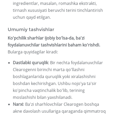
ingredientlar, masalan, romashka ekstrakti,
tirnash xususiyati beruvchi terini tinchlantirish
uchun qayd etilgan.
Umumiy tashvishlar
Ko'pchilik sharhlar ijobiy bo'lsa-da, ba'zi
foydalanuvchilar tashvishlarini baham ko'rishdi.
Bularga quyidagilar kiradi:
Dastlabki quruqlik
: Bir nechta foydalanuvchilar
Clearogenni birinchi marta qo'llashni
boshlaganlarida quruqlik yoki xiralashishni
boshdan kechirishgan. Ushbu nojo'ya ta'sir
ko'pincha vaqtinchalik bo'lib, terining
moslashishi bilan yaxshilanadi.
Narxi
: Ba'zi sharhlovchilar Clearogen boshqa
akne davolash usullariga qaraganda qimmatroq