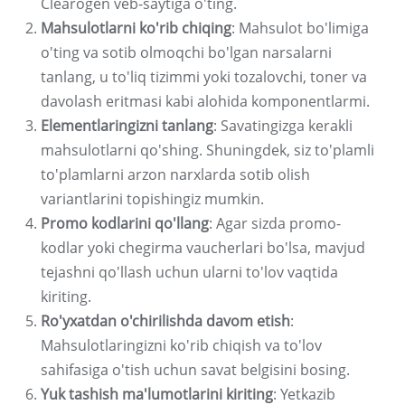
Clearogen veb-saytiga o'ting.
Mahsulotlarni ko'rib chiqing
: Mahsulot bo'limiga
o'ting va sotib olmoqchi bo'lgan narsalarni
tanlang, u to'liq tizimmi yoki tozalovchi, toner va
davolash eritmasi kabi alohida komponentlarmi.
Elementlaringizni tanlang
: Savatingizga kerakli
mahsulotlarni qo'shing. Shuningdek, siz to'plamli
to'plamlarni arzon narxlarda sotib olish
variantlarini topishingiz mumkin.
Promo kodlarini qo'llang
: Agar sizda promo-
kodlar yoki chegirma vaucherlari bo'lsa, mavjud
tejashni qo'llash uchun ularni to'lov vaqtida
kiriting.
Ro'yxatdan o'chirilishda davom etish
:
Mahsulotlaringizni ko'rib chiqish va to'lov
sahifasiga o'tish uchun savat belgisini bosing.
Yuk tashish ma'lumotlarini kiriting
: Yetkazib