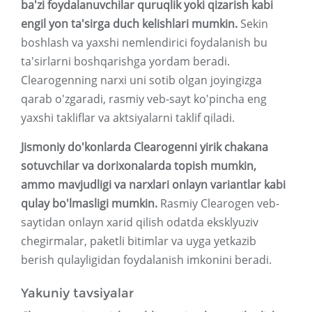
ba'zi foydalanuvchilar quruqlik yoki qizarish kabi
engil yon ta'sirga duch kelishlari mumkin.
Sekin
boshlash va yaxshi nemlendirici foydalanish bu
ta'sirlarni boshqarishga yordam beradi.
Clearogenning narxi uni sotib olgan joyingizga
qarab o'zgaradi, rasmiy veb-sayt ko'pincha eng
yaxshi takliflar va aktsiyalarni taklif qiladi.
Jismoniy do'konlarda Clearogenni yirik chakana
sotuvchilar va dorixonalarda topish mumkin,
ammo mavjudligi va narxlari onlayn variantlar kabi
qulay bo'lmasligi mumkin.
Rasmiy Clearogen veb-
saytidan onlayn xarid qilish odatda eksklyuziv
chegirmalar, paketli bitimlar va uyga yetkazib
berish qulayligidan foydalanish imkonini beradi.
Yakuniy tavsiyalar