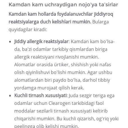
Kamdan kam uchraydigan nojo'ya ta'sirlar
Kamdan kam hollarda foydalanuvchilar jiddiyroq
reaktsiyalarga duch kelishlari mumkin.
Bularga
quyidagilar kiradi:
Jiddiy allergik reaktsiyalar
: Kamdan kam bo'lsa-
da, ba'zi odamlar tarkibiy qismlardan biriga
allergik reaktsiyani rivojlanishi mumkin.
Alomatlar orasida ürtiker, shishish yoki nafas
olish qiyinlishuvi bo'lishi mumkin. Agar ushbu
alomatlardan biri paydo bo'lsa, darhol tibbiy
yordamga murojaat qilish kerak.
Kuchli tirnash xususiyati
: Juda sezgir teriga ega
odamlar uchun Clearogen tarkibidagi faol
moddalar sezilarli tirnash xususiyati keltirib
chiqarishi mumkin. Bu kuchli qizarish, og'riq yoki
peelingga olib kelishi mumkin.