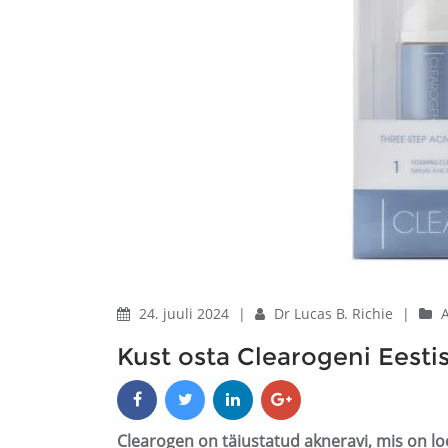
24. juuli 2024
|
Dr Lucas B. Richie
|
Kust osta Clearogeni Eesti
Clearogen on täiustatud akneravi, mis on l