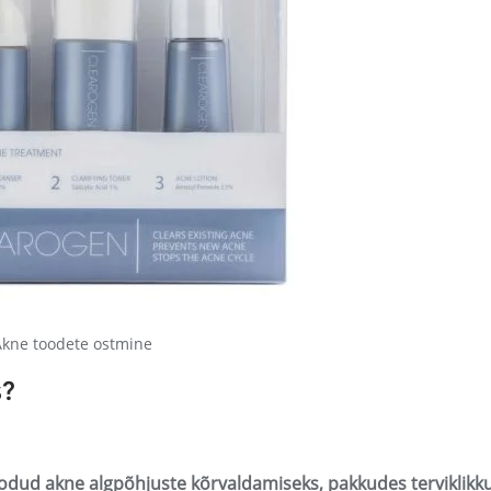
Akne toodete ostmine
s?
oodud akne algpõhjuste kõrvaldamiseks, pakkudes terviklikk