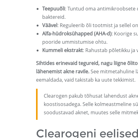
Teepuuõli
: Tuntud oma antimikroobsete 
baktereid.
Väävel
: Reguleerib õli tootmist ja selle
Alfa-hüdroksühapped (AHA-d)
: Koorige 
pooride ummistumise ohtu.
Kummeli ekstrakt
: Rahustab põletikku j
Sihtides erinevaid tegureid, nagu liigne õlit
lähenemist akne ravile.
See mitmetahuline lä
eemaldada, vaid takistab ka uute tekkimist.
Clearogen pakub tõhusat lahendust aknel
koostisosadega. Selle kolmeastmeline süst
soodustavad aknet, muutes selle mitmek
Clearogeni eelise