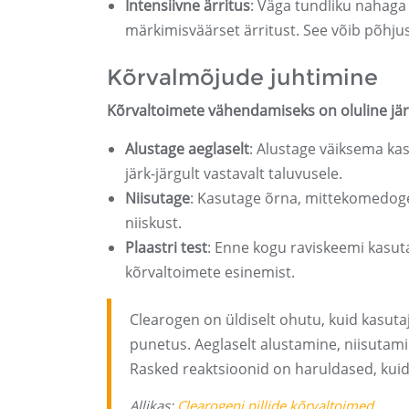
Intensiivne ärritus
: Väga tundliku nahaga
märkimisväärset ärritust. See võib põhju
Kõrvalmõjude juhtimine
Kõrvaltoimete vähendamiseks on oluline jär
Alustage aeglaselt
: Alustage väiksema ka
järk-järgult vastavalt taluvusele.
Niisutage
: Kasutage õrna, mittekomedogee
niiskust.
Plaastri test
: Enne kogu raviskeemi kasuta
kõrvaltoimete esinemist.
Clearogen on üldiselt ohutu, kuid kasuta
punetus. Aeglaselt alustamine, niisutamin
Rasked reaktsioonid on haruldased, kuid
Allikas:
Clearogeni pillide kõrvaltoimed