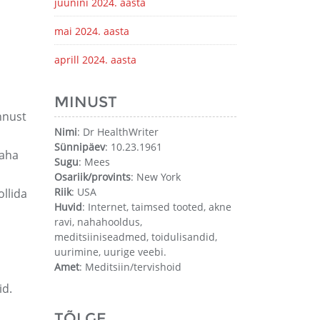
juunini 2024. aasta
mai 2024. aasta
aprill 2024. aasta
MINUST
nnust
Nimi
: Dr HealthWriter
Sünnipäev
: 10.23.1961
naha
Sugu
: Mees
Osariik/provints
: New York
Riik
: USA
ollida
Huvid
: Internet, taimsed tooted, akne
ravi, nahahooldus,
meditsiiniseadmed, toidulisandid,
uurimine, uurige veebi.
Amet
: Meditsiin/tervishoid
id.
TÕLGE