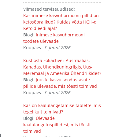
Viimased terviseuudised:
Kas inimese kasvuhormooni pillid on
ketosõbralikud? Kuidas võtta HGH-d
Keto dieedi ajal?
Blogi:
Inimese kasvuhormooni
toodete ülevaade
Kuupäev:
3. juuni 2026
Kust osta Foliactive'i Austraalias,
Kanadas, Ühendkuningriigis, Uus-
Meremaal ja Ameerika Ühendriikides?
Blogi:
Juuste kasvu soodustavate
pillide ülevaade, mis tõesti toimivad
Kuupäev:
3. juuni 2026
Kas on kaalulangetamise tablette, mis
tegelikult toimivad?
Blogi:
Ülevaade
kaalulangetuspillidest, mis tõesti
toimivad
u