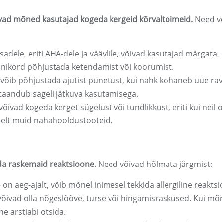
võivad mõned kasutajad kogeda kergeid kõrvaltoimeid.
Need v
sadele, eriti AHA-dele ja väävlile, võivad kasutajad märgata, 
õnikord põhjustada ketendamist või koorumist.
võib põhjustada ajutist punetust, kui nahk kohaneb uue rav
a taandub sageli jätkuva kasutamisega.
õivad kogeda kerget sügelust või tundlikkust, eriti kui neil 
selt muid nahahooldustooteid.
da raskemaid reaktsioone.
Need võivad hõlmata järgmist:
e on aeg-ajalt, võib mõnel inimesel tekkida allergiline reakts
ivad olla nõgeslööve, turse või hingamisraskused. Kui mõ
e arstiabi otsida.