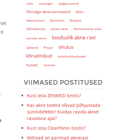
vähk
clearogen
selged poorid
Võrrelge akneravi tooteid
kõõm
depressioon
Derminax
Diabeet
net
kõhulahtisus
naiste akne
hormonaalne akne
te
looduslik akne ravi
vaimne tervis
ohutus
tabletid
Proact
kõrvalmõjud
nahahooldustoode
NahkB5
zenmed
VIIMASED POSTITUSED
.
Kust osta ZENMED Eestis?
Kas akne tooted võivad põhjustada
sünnidefekte? Kuidas ravida aknet
raseduse ajal?
a
Kust osta ClearPores Eestis?
Millised on parimad akneravi