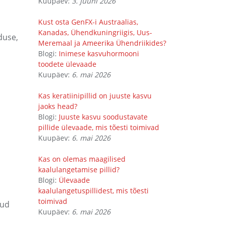
Kuupäev:
3. juuni 2026
Kust osta GenFX-i Austraalias,
Kanadas, Ühendkuningriigis, Uus-
duse,
Meremaal ja Ameerika Ühendriikides?
Blogi:
Inimese kasvuhormooni
toodete ülevaade
Kuupäev:
6. mai 2026
Kas keratiinipillid on juuste kasvu
jaoks head?
Blogi:
Juuste kasvu soodustavate
pillide ülevaade, mis tõesti toimivad
Kuupäev:
6. mai 2026
Kas on olemas maagilised
kaalulangetamise pillid?
Blogi:
Ülevaade
kaalulangetuspillidest, mis tõesti
toimivad
tud
Kuupäev:
6. mai 2026