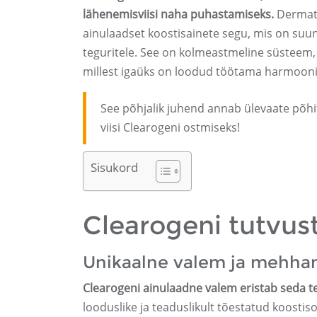
lähenemisviisi naha puhastamiseks.
Dermato
ainulaadset koostisainete segu, mis on suuna
teguritele. See on kolmeastmeline süsteem
millest igaüks on loodud töötama harmooni
See põhjalik juhend annab ülevaate põhi
viisi Clearogeni ostmiseks!
Sisukord
Clearogeni tutvus
Unikaalne valem ja mehha
Clearogeni ainulaadne valem eristab seda te
looduslike ja teaduslikult tõestatud koostis