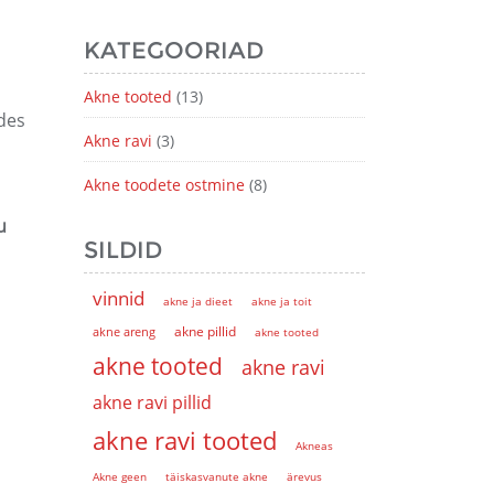
KATEGOORIAD
Akne tooted
(13)
des
Akne ravi
(3)
Akne toodete ostmine
(8)
u
SILDID
vinnid
akne ja dieet
akne ja toit
akne pillid
akne areng
akne tooted
akne tooted
akne ravi
akne ravi pillid
akne ravi tooted
Akneas
Akne geen
täiskasvanute akne
ärevus