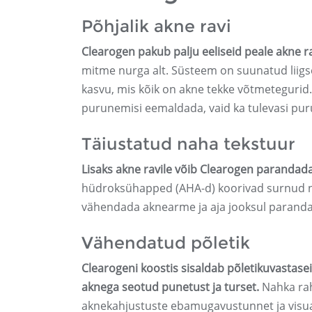
Põhjalik akne ravi
Clearogen pakub palju eeliseid peale akne r
mitme nurga alt. Süsteem on suunatud liigse
kasvu, mis kõik on akne tekke võtmetegurid.
purunemisi eemaldada, vaid ka tulevasi pur
Täiustatud naha tekstuur
Lisaks akne ravile võib Clearogen parandada
hüdroksühapped (AHA-d) koorivad surnud n
vähendada aknearme ja aja jooksul parand
Vähendatud põletik
Clearogeni koostis sisaldab põletikuvastase
aknega seotud punetust ja turset.
Nahka rah
aknekahjustuste ebamugavustunnet ja visu