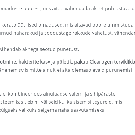
omaduste poolest, mis aitab vähendada aknet põhjustavaid
l on keratolüütilised omadused, mis aitavad poore ummistuda.
surnud naharakud ja soodustage rakkude vahetust, vähenda
a vähendab aknega seotud punetust.
ootmine, bakterite kasv ja põletik, pakub Clearogen terviklikk
henemisviis mitte ainult ei aita olemasolevaid purunemisi
e, kombineerides ainulaadse valemi ja sihipäraste
eem käsitleb nii väliseid kui ka sisemisi tegureid, mis
ülgseks valikuks selgema naha saavutamiseks.
d