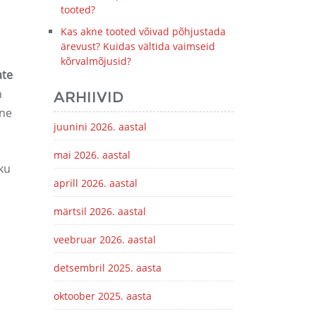
tooted?
Kas akne tooted võivad põhjustada
ärevust? Kuidas vältida vaimseid
kõrvalmõjusid?
ate
n
ARHIIVID
kne
juunini 2026. aastal
mai 2026. aastal
ku
aprill 2026. aastal
märtsil 2026. aastal
veebruar 2026. aastal
detsembril 2025. aasta
oktoober 2025. aasta