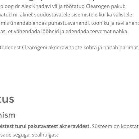
loog dr Alex Khadavi välja töötatud Clearogen pakub
tud nii aknet soodustavatele sisemistele kui ka välistele
, mis ühendab endas puhastusvahendi, tooniku ja ravilahen
as, et vähendada lööbeid ja edendada tervemat nahka.
tõdedest Clearogeni akneravi toote kohta ja näitab parimat
tus
nism
istest turul pakutavatest akneravidest.
Süsteem on koosta
osade seguga, sealhulgas: