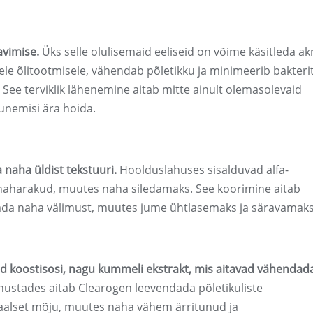
avimise.
Üks selle olulisemaid eeliseid on võime käsitleda ak
le õlitootmisele, vähendab põletikku ja minimeerib bakteri
 See terviklik lähenemine aitab mitte ainult olemasolevaid
unemisi ära hoida.
 naha üldist tekstuuri.
Hoolduslahuses sisalduvad alfa-
aharakud, muutes naha siledamaks. See koorimine aitab
ada naha välimust, muutes jume ühtlasemaks ja säravamaks
id koostisosi, nagu kummeli ekstrakt, mis aitavad vähendad
ustades aitab Clearogen leevendada põletikuliste
aalset mõju, muutes naha vähem ärritunud ja