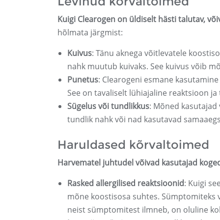
Levinud kõrvaltoimed
Kuigi Clearogen on üldiselt hästi talutav, 
hõlmata järgmist:
Kuivus
: Tänu aknega võitlevatele koostiso
nahk muutub kuivaks. See kuivus võib m
Punetus
: Clearogeni esmane kasutamine 
See on tavaliselt lühiajaline reaktsioon j
Sügelus või tundlikkus
: Mõned kasutajad v
tundlik nahk või nad kasutavad samaaeg
Haruldased kõrvaltoimed
Harvematel juhtudel võivad kasutajad koge
Rasked allergilised reaktsioonid
: Kuigi se
mõne koostisosa suhtes. Sümptomiteks võ
neist sümptomitest ilmneb, on oluline koh