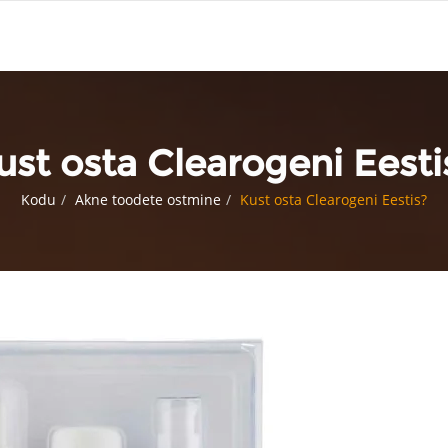
ust osta Clearogeni Eesti
Kodu
Akne toodete ostmine
Kust osta Clearogeni Eestis?