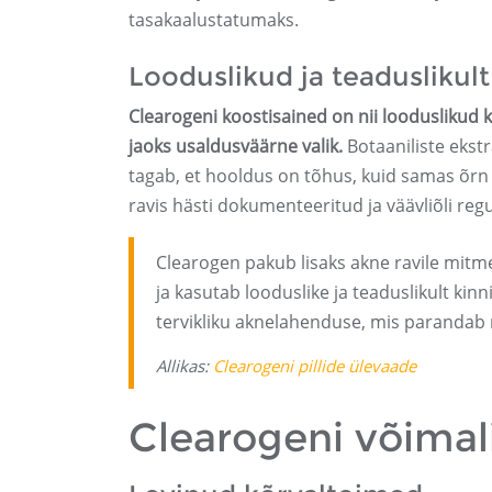
tasakaalustatumaks.
Looduslikud ja teaduslikul
Clearogeni koostisained on nii looduslikud k
jaoks usaldusväärne valik.
Botaaniliste ekstr
tagab, et hooldus on tõhus, kuid samas õr
ravis hästi dokumenteeritud ja väävliõli re
Clearogen pakub lisaks akne ravile mitm
ja kasutab looduslike ja teaduslikult ki
tervikliku aknelahenduse, mis parandab ni
Allikas:
Clearogeni pillide ülevaade
Clearogeni võimal