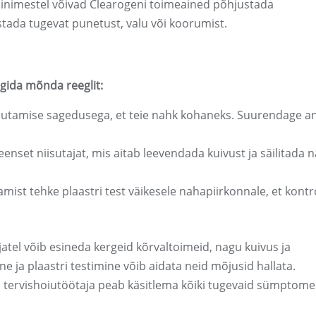
 inimestel võivad Clearogeni toimeained põhjustada
stada tugevat punetust, valu või koorumist.
gida mõnda reeglit:
sutamise sagedusega, et teie nahk kohaneks. Suurendage a
nset niisutajat, mis aitab leevendada kuivust ja säilitada 
mist tehke plaastri test väikesele nahapiirkonnale, et kontr
jatel võib esineda kergeid kõrvaltoimeid, nagu kuivus ja
e ja plaastri testimine võib aidata neid mõjusid hallata.
 tervishoiutöötaja peab käsitlema kõiki tugevaid sümptome