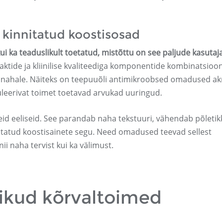
t kinnitatud koostisosad
ui ka teaduslikult toetatud, mistõttu on see paljude kasutaj
aktide ja kliinilise kvaliteediga komponentide kombinatsioo
n nahale. Näiteks on teepuuõli antimikroobsed omadused a
guleerivat toimet toetavad arvukad uuringud.
eid eeliseid. See parandab naha tekstuuri, vähendab põletik
nnitatud koostisainete segu. Need omadused teevad sellest
i naha tervist kui ka välimust.
ikud kõrvaltoimed