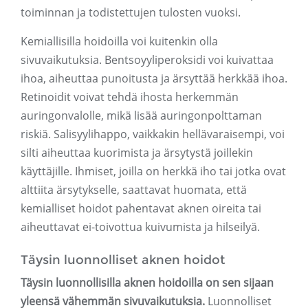
toiminnan ja todistettujen tulosten vuoksi.
Kemiallisilla hoidoilla voi kuitenkin olla
sivuvaikutuksia. Bentsoyyliperoksidi voi kuivattaa
ihoa, aiheuttaa punoitusta ja ärsyttää herkkää ihoa.
Retinoidit voivat tehdä ihosta herkemmän
auringonvalolle, mikä lisää auringonpolttaman
riskiä. Salisyylihappo, vaikkakin hellävaraisempi, voi
silti aiheuttaa kuorimista ja ärsytystä joillekin
käyttäjille. Ihmiset, joilla on herkkä iho tai jotka ovat
alttiita ärsytykselle, saattavat huomata, että
kemialliset hoidot pahentavat aknen oireita tai
aiheuttavat ei-toivottua kuivumista ja hilseilyä.
Täysin luonnolliset aknen hoidot
Täysin luonnollisilla aknen hoidoilla on sen sijaan
yleensä vähemmän sivuvaikutuksia.
Luonnolliset