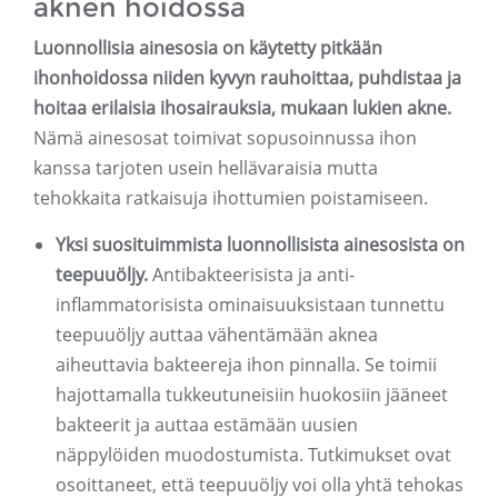
aknen hoidossa
Luonnollisia ainesosia on käytetty pitkään
ihonhoidossa niiden kyvyn rauhoittaa, puhdistaa ja
hoitaa erilaisia ​​ihosairauksia, mukaan lukien akne.
Nämä ainesosat toimivat sopusoinnussa ihon
kanssa tarjoten usein hellävaraisia ​​mutta
tehokkaita ratkaisuja ihottumien poistamiseen.
Yksi suosituimmista luonnollisista ainesosista on
teepuuöljy.
Antibakteerisista ja anti-
inflammatorisista ominaisuuksistaan ​​tunnettu
teepuuöljy auttaa vähentämään aknea
aiheuttavia bakteereja ihon pinnalla. Se toimii
hajottamalla tukkeutuneisiin huokosiin jääneet
bakteerit ja auttaa estämään uusien
näppylöiden muodostumista. Tutkimukset ovat
osoittaneet, että teepuuöljy voi olla yhtä tehokas