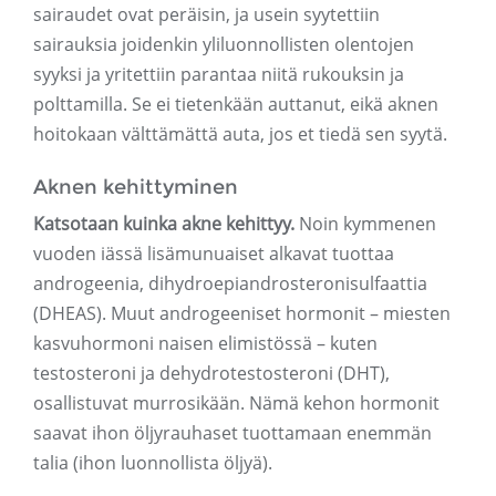
sairaudet ovat peräisin, ja usein syytettiin
sairauksia joidenkin yliluonnollisten olentojen
syyksi ja yritettiin parantaa niitä rukouksin ja
polttamilla. Se ei tietenkään auttanut, eikä aknen
hoitokaan välttämättä auta, jos et tiedä sen syytä.
Aknen kehittyminen
Katsotaan kuinka akne kehittyy.
Noin kymmenen
vuoden iässä lisämunuaiset alkavat tuottaa
androgeenia, dihydroepiandrosteronisulfaattia
(DHEAS). Muut androgeeniset hormonit – miesten
kasvuhormoni naisen elimistössä – kuten
testosteroni ja dehydrotestosteroni (DHT),
osallistuvat murrosikään. Nämä kehon hormonit
saavat ihon öljyrauhaset tuottamaan enemmän
talia (ihon luonnollista öljyä).