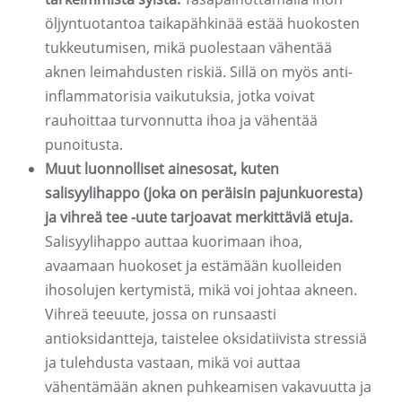
öljyntuotantoa taikapähkinää estää huokosten
tukkeutumisen, mikä puolestaan ​​vähentää
aknen leimahdusten riskiä. Sillä on myös anti-
inflammatorisia vaikutuksia, jotka voivat
rauhoittaa turvonnutta ihoa ja vähentää
punoitusta.
Muut luonnolliset ainesosat, kuten
salisyylihappo (joka on peräisin pajunkuoresta)
ja vihreä tee -uute tarjoavat merkittäviä etuja.
Salisyylihappo auttaa kuorimaan ihoa,
avaamaan huokoset ja estämään kuolleiden
ihosolujen kertymistä, mikä voi johtaa akneen.
Vihreä teeuute, jossa on runsaasti
antioksidantteja, taistelee oksidatiivista stressiä
ja tulehdusta vastaan, mikä voi auttaa
vähentämään aknen puhkeamisen vakavuutta ja