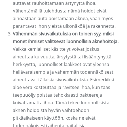
auttavat rauhoittamaan ärtynyttä ihoa.
Vähentämällä tulehdusta nämä hoidot eivät
ainoastaan ​​auta poistamaan aknea, vaan myös
parantavat ihon yleistä ulkonäköä ja rakennetta.
Vähemmän sivuvaikutuksia on toinen syy, miksi
monet ihmiset valitsevat luonnollisia aknehoitoja.
Vaikka kemialliset käsittelyt voivat joskus
aiheuttaa kuivuutta, ärsytystä tai lisääntynyttä
herkkyyttä, luonnolliset lääkkeet ovat yleensä
hellävaraisempia ja vähemmän todennäköisesti
aiheuttavat tällaisia ​​sivuvaikutuksia. Esimerkiksi
aloe vera kosteuttaa ja ravitsee ihoa, kun taas
teepuuöljy poistaa tehokkaasti bakteereja
kuivattamatta ihoa. Tämä tekee luonnollisista
aknen hoidoista hyvän vaihtoehdon
pitkäaikaiseen käyttöön, koska ne eivät
todennäköisesti aiheuta haitallisia