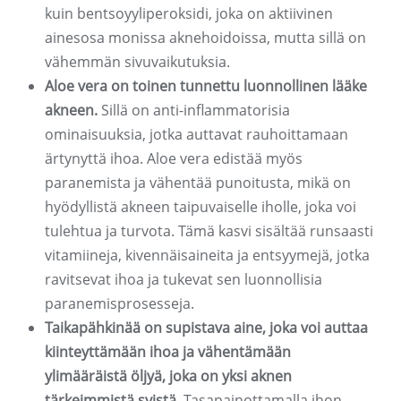
kuin bentsoyyliperoksidi, joka on aktiivinen
ainesosa monissa aknehoidoissa, mutta sillä on
vähemmän sivuvaikutuksia.
Aloe vera on toinen tunnettu luonnollinen lääke
akneen.
Sillä on anti-inflammatorisia
ominaisuuksia, jotka auttavat rauhoittamaan
ärtynyttä ihoa. Aloe vera edistää myös
paranemista ja vähentää punoitusta, mikä on
hyödyllistä akneen taipuvaiselle iholle, joka voi
tulehtua ja turvota. Tämä kasvi sisältää runsaasti
vitamiineja, kivennäisaineita ja entsyymejä, jotka
ravitsevat ihoa ja tukevat sen luonnollisia
paranemisprosesseja.
Taikapähkinää on supistava aine, joka voi auttaa
kiinteyttämään ihoa ja vähentämään
ylimääräistä öljyä, joka on yksi aknen
tärkeimmistä syistä.
Tasapainottamalla ihon