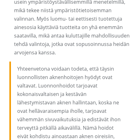
usein ympäristöystävällisemmillä menetelmillä,
mikä tekee niistä ympäristötietoisemman
valinnan. Myös luomu- tai eettisesti tuotettuja
ainesosia käyttäviä tuotteita on yhä enemmän
saatavilla, mikä antaa kuluttajille mahdollisuuden
tehdä valintoja, jotka ovat sopusoinnussa heidän
arvojensa kanssa.
Yhteenvetona voidaan todeta, että täysin
luonnollisten aknenhoitojen hyödyt ovat
valtavat. Luonnonhoidot tarjoavat
kokonaisvaltaisen ja kestävän
lähestymistavan aknen hallintaan, koska ne
ovat hellävaraisempia iholle, tarjoavat
vähemmän sivuvaikutuksia ja edistävät ihon
terveyttä pitkällä aikavälillä. Nämä hoidot
eivät kohdistu ainoastaan ​​aknen oireisiin,