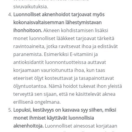
sivuvaikutuksia.
Luonnolliset aknenhoidot tarjoavat myös
kokonaisvaltaisemman lähestymistavan
ihonhoitoon.
Akneen kohdistamisen lisäksi
monet luonnolliset lääkkeet tarjoavat tärkeitä
ravintoaineita, jotka ravitsevat ihoa ja edistävät
paranemista. Esimerkiksi E-vitamiini ja
antioksidantit luonnontuotteissa auttavat
korjaamaan vaurioitunutta ihoa, kun taas
eteeriset öljyt kosteuttavat ja tasapainottavat
öljyntuotantoa. Nämä hoidot tukevat ihon yleistä
terveyttä sen sijaan, että ne käsittelevät aknea
erillisenä ongelmana.
Lopuksi, kestävyys on kasvava syy siihen, miksi
monet ihmiset käyttävät luonnollisia
aknenhoitoja.
Luonnolliset ainesosat korjataan