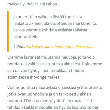
maksaa ylimääräistä rahaa.
Ja on erittäin vaikeaa löytää todellista
lääkettä akneen aknetuotteiden markkinoilta,
vaikka voimme kohdata erilaisia ​​tällaisia ​​
aknetuotteita.
Lähde:
Parhaiden aknenhoitotuotteiden vertailu
Olemme laatineet muutamia neuvoja, joita voit
noudattaa valitessasi tuotetta aknellesi. Haluamme
sen olevan hyödyllinen tehokkaan hoidon
etsimisessä iho-ongelmallesi.
Voit noudattaa määräyksiä etsiessäsi yrttituotteita,
jotka ovat luonnollisia ja on tarkoitettu aknen
hoitoon. FDA:n uusien käytäntöjen mukaisesti
tehdään kaikki mahdollinen hyvien lisäravinteiden