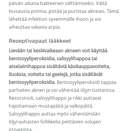
päivän aikana bakteerien välttämiseksi. Vältä
kiusausta poimia, pistää ja puristaa akneasi. Tämä
lähettää infektion syvemmälle ihoon ja voi
aiheuttaa vakavia arpia.
Reseptivapaat lääkkeet
Lievään tai keskivaikeaan akneen voit käyttää
bentsoyyliperoksidia, salisyylihappoa tai
atselaiinihappoa sisältäviä käsikauppavoiteita,
liuoksia, voiteita tai geelejä, jotka sisältävät
bentsoyyliperoksidia.
Bentsoyyliperoksidi tappaa
parhaiten aknen ja voi vähentää öljyn tuotantoa.
Resorsinoli, salisyylihappo ja rikki auttavat
hajottamaan mustapäitä ja valkopäitä.
Salisyylihappo auttaa myös vähentämään
öljyrauhasten follikkelia peittävien solujen
irtoamista.