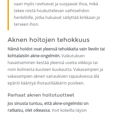
vaan myös ravitsevat ja suojaavat ihoa, mikä
tekee niistä houkuttelevan vaihtoehdon
henkilöille, jotka haluavat säilyttää kirkkaan ja
terveen ihon.
Aknen hoitojen tehokkuus
Nämä hoidot ovat yleensä tehokkaita vain lieviin tai
kohtalaisiin akne-ongelmiin.
Vaikutuksen
havaitseminen kestää yleensä useita viikkoja tai
noin kolmesta kuuteen kuukautta. Vakavampien ja
vakavampien aknen sairauksien tapauksessa älä
epäröi kääntyä ihotautilääkärin puoleen.
Parhaat aknen hoitotuotteet
Jos sinusta tuntuu, että akne-ongelmiisi on
ratkaisu, olet oikeassa.
Voit kokeilla täysin