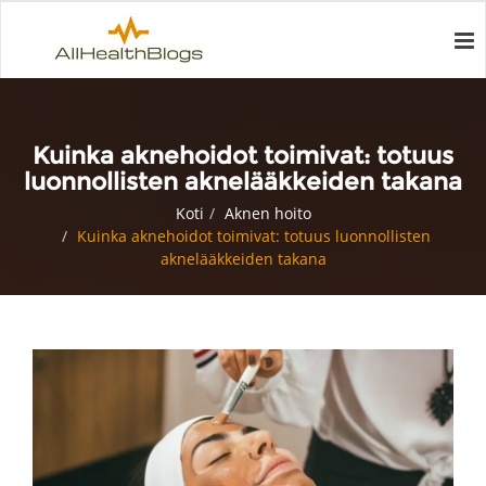
Kuinka aknehoidot toimivat: totuus
luonnollisten aknelääkkeiden takana
Koti
Aknen hoito
Kuinka aknehoidot toimivat: totuus luonnollisten
aknelääkkeiden takana