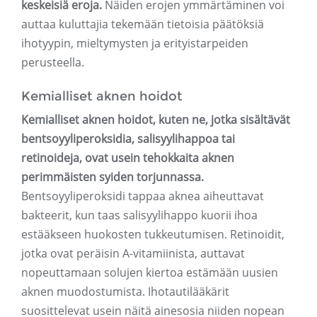
keskeisiä eroja.
Näiden erojen ymmärtäminen voi
auttaa kuluttajia tekemään tietoisia päätöksiä
ihotyypin, mieltymysten ja erityistarpeiden
perusteella.
Kemialliset aknen hoidot
Kemialliset aknen hoidot, kuten ne, jotka sisältävät
bentsoyyliperoksidia, salisyylihappoa tai
retinoideja, ovat usein tehokkaita aknen
perimmäisten syiden torjunnassa.
Bentsoyyliperoksidi tappaa aknea aiheuttavat
bakteerit, kun taas salisyylihappo kuorii ihoa
estääkseen huokosten tukkeutumisen. Retinoidit,
jotka ovat peräisin A-vitamiinista, auttavat
nopeuttamaan solujen kiertoa estämään uusien
aknen muodostumista. Ihotautilääkärit
suosittelevat usein näitä ainesosia niiden nopean