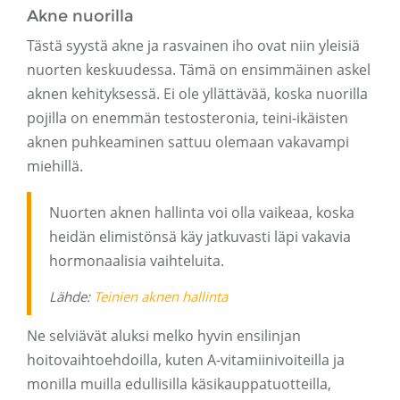
Akne nuorilla
Tästä syystä akne ja rasvainen iho ovat niin yleisiä
nuorten keskuudessa. Tämä on ensimmäinen askel
aknen kehityksessä. Ei ole yllättävää, koska nuorilla
pojilla on enemmän testosteronia, teini-ikäisten
aknen puhkeaminen sattuu olemaan vakavampi
miehillä.
Nuorten aknen hallinta voi olla vaikeaa, koska
heidän elimistönsä käy jatkuvasti läpi vakavia
hormonaalisia vaihteluita.
Lähde:
Teinien aknen hallinta
Ne selviävät aluksi melko hyvin ensilinjan
hoitovaihtoehdoilla, kuten A-vitamiinivoiteilla ja
monilla muilla edullisilla käsikauppatuotteilla,