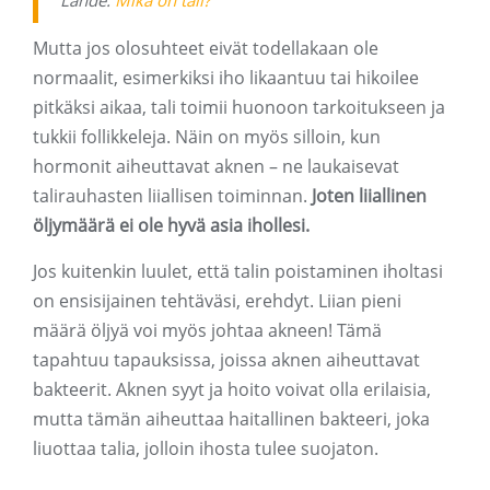
Lähde:
Mikä on tali?
Mutta jos olosuhteet eivät todellakaan ole
normaalit, esimerkiksi iho likaantuu tai hikoilee
pitkäksi aikaa, tali toimii huonoon tarkoitukseen ja
tukkii follikkeleja. Näin on myös silloin, kun
hormonit aiheuttavat aknen – ne laukaisevat
talirauhasten liiallisen toiminnan.
Joten liiallinen
öljymäärä ei ole hyvä asia ihollesi.
Jos kuitenkin luulet, että talin poistaminen iholtasi
on ensisijainen tehtäväsi, erehdyt. Liian pieni
määrä öljyä voi myös johtaa akneen! Tämä
tapahtuu tapauksissa, joissa aknen aiheuttavat
bakteerit. Aknen syyt ja hoito voivat olla erilaisia,
mutta tämän aiheuttaa haitallinen bakteeri, joka
liuottaa talia, jolloin ihosta tulee suojaton.