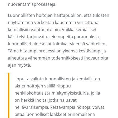
nuorentamisprosesseja.
Luonnollisten hoitojen haittapuoli on, että tulosten
näyttäminen voi kestää kauemmin verrattuna
kemiallisiin vaihtoehtoihin. Vaikka kemialliset
käsittelyt tarjoavat usein nopeita parannuksia,
luonnolliset ainesosat toimivat yleensä vähitellen.
Tämä hitaampi prosessi on yleensä kestävämpi ja
aiheuttaa vähemmän todennäköisesti ihovaurioita
ajan myötä.
Lopulta valinta luonnollisten ja kemiallisten
aknenhoitojen välillä riippuu
henkilökohtaisista mieltymyksistä. Ne, joilla
on herkkä iho tai jotka haluavat
hellävaraisempia, kestävämpiä hoitoja, voivat
pitää luonnolliset lääkkeet erinomaisena