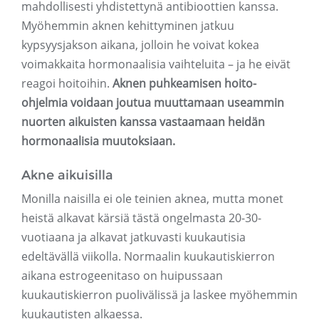
mahdollisesti yhdistettynä antibioottien kanssa.
Myöhemmin aknen kehittyminen jatkuu
kypsyysjakson aikana, jolloin he voivat kokea
voimakkaita hormonaalisia vaihteluita – ja he eivät
reagoi hoitoihin.
Aknen puhkeamisen hoito-
ohjelmia voidaan joutua muuttamaan useammin
nuorten aikuisten kanssa vastaamaan heidän
hormonaalisia muutoksiaan.
Akne aikuisilla
Monilla naisilla ei ole teinien aknea, mutta monet
heistä alkavat kärsiä tästä ongelmasta 20-30-
vuotiaana ja alkavat jatkuvasti kuukautisia
edeltävällä viikolla. Normaalin kuukautiskierron
aikana estrogeenitaso on huipussaan
kuukautiskierron puolivälissä ja laskee myöhemmin
kuukautisten alkaessa.