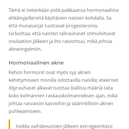
Tämä ei tietenkään pidä paikkaansa hormonaalista
ehkäisypillereitä käyttävien naisten kohdalla. Se,
että munasarjat tuottavat progesteronia,
tarkoittaa, että naisten talirauhaset stimuloituvat
ovulaation jälkeen ja iho rasvoittuu, mikä johtaa
akneongelmiin.
Hormonaalinen akne
Kehon hormonit ovat myös syy aknen
kehittymiseen monilla odottavilla naisilla; eteeriset
öljyrauhaset alkavat tuottaa liiallisia määriä talia
koko kolmannen raskauskolmanneksen ajan, mikä
johtaa rasvaisiin kasvoihin ja säännöllisiin aknen
puhkeamiseen.
Vaikka vaihdevuosien jälkeen estrogeenitaso