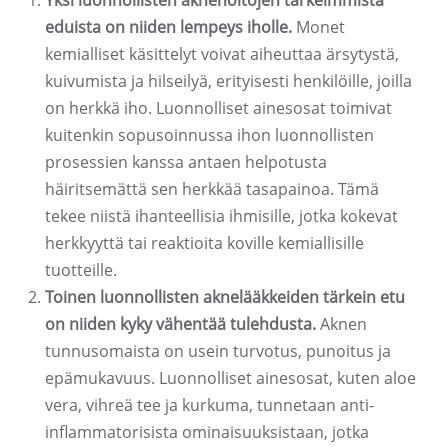
Yksi luonnollisten aknehoitojen tärkeimmistä
eduista on niiden lempeys iholle.
Monet
kemialliset käsittelyt voivat aiheuttaa ärsytystä,
kuivumista ja hilseilyä, erityisesti henkilöille, joilla
on herkkä iho. Luonnolliset ainesosat toimivat
kuitenkin sopusoinnussa ihon luonnollisten
prosessien kanssa antaen helpotusta
häiritsemättä sen herkkää tasapainoa. Tämä
tekee niistä ihanteellisia ihmisille, jotka kokevat
herkkyyttä tai reaktioita koville kemiallisille
tuotteille.
Toinen luonnollisten aknelääkkeiden tärkein etu
on niiden kyky vähentää tulehdusta.
Aknen
tunnusomaista on usein turvotus, punoitus ja
epämukavuus. Luonnolliset ainesosat, kuten aloe
vera, vihreä tee ja kurkuma, tunnetaan anti-
inflammatorisista ominaisuuksistaan, jotka