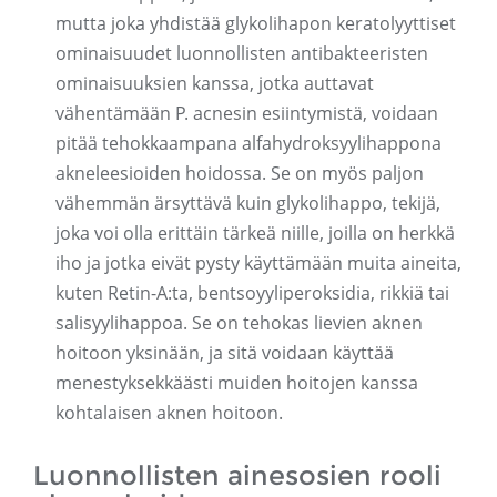
mutta joka yhdistää glykolihapon keratolyyttiset
ominaisuudet luonnollisten antibakteeristen
ominaisuuksien kanssa, jotka auttavat
vähentämään P. acnesin esiintymistä, voidaan
pitää tehokkaampana alfahydroksyylihappona
akneleesioiden hoidossa. Se on myös paljon
vähemmän ärsyttävä kuin glykolihappo, tekijä,
joka voi olla erittäin tärkeä niille, joilla on herkkä
iho ja jotka eivät pysty käyttämään muita aineita,
kuten Retin-A:ta, bentsoyyliperoksidia, rikkiä tai
salisyylihappoa. Se on tehokas lievien aknen
hoitoon yksinään, ja sitä voidaan käyttää
menestyksekkäästi muiden hoitojen kanssa
kohtalaisen aknen hoitoon.
Luonnollisten ainesosien rooli