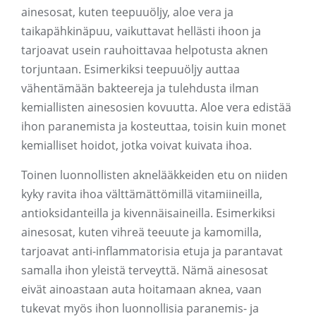
ainesosat, kuten teepuuöljy, aloe vera ja
taikapähkinäpuu, vaikuttavat hellästi ihoon ja
tarjoavat usein rauhoittavaa helpotusta aknen
torjuntaan. Esimerkiksi teepuuöljy auttaa
vähentämään bakteereja ja tulehdusta ilman
kemiallisten ainesosien kovuutta. Aloe vera edistää
ihon paranemista ja kosteuttaa, toisin kuin monet
kemialliset hoidot, jotka voivat kuivata ihoa.
Toinen luonnollisten aknelääkkeiden etu on niiden
kyky ravita ihoa välttämättömillä vitamiineilla,
antioksidanteilla ja kivennäisaineilla. Esimerkiksi
ainesosat, kuten vihreä teeuute ja kamomilla,
tarjoavat anti-inflammatorisia etuja ja parantavat
samalla ihon yleistä terveyttä. Nämä ainesosat
eivät ainoastaan ​​auta hoitamaan aknea, vaan
tukevat myös ihon luonnollisia paranemis- ja