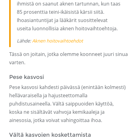
ihmistä on saanut aknen tartunnan, kun taas
85 prosenttia teini-ikäisistä kärsii siitä.
Ihoasiantuntijat ja lääkärit suosittelevat
useita luonnollisia aknen hoitovaihtoehtoja.
Lähde:
Aknen hoitovaihtoehdot
Tässä on joitain, jotka olemme koonneet juuri sinua
varten.
Pese kasvosi
Pese kasvosi kahdesti päivässä (enintään kolmesti)
hellävaraisella ja hajusteettomalla
puhdistusaineella. Vältä saippuoiden käyttöä,
koska ne sisältävät vahvoja kemikaaleja ja
ainesosia, jotka voivat vahingoittaa ihoa.
Vältä kasvojen koskettamista