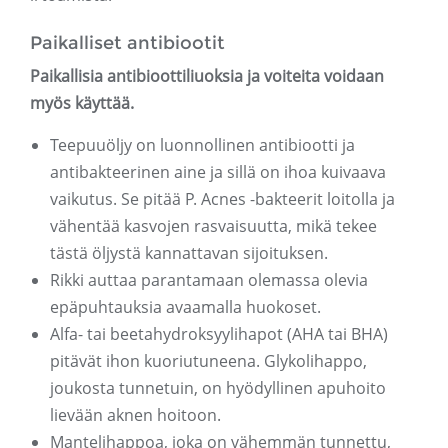
Paikalliset antibiootit
Paikallisia antibioottiliuoksia ja voiteita voidaan
myös käyttää.
Teepuuöljy on luonnollinen antibiootti ja
antibakteerinen aine ja sillä on ihoa kuivaava
vaikutus. Se pitää P. Acnes -bakteerit loitolla ja
vähentää kasvojen rasvaisuutta, mikä tekee
tästä öljystä kannattavan sijoituksen.
Rikki auttaa parantamaan olemassa olevia
epäpuhtauksia avaamalla huokoset.
Alfa- tai beetahydroksyylihapot (AHA tai BHA)
pitävät ihon kuoriutuneena. Glykolihappo,
joukosta tunnetuin, on hyödyllinen apuhoito
lievään aknen hoitoon.
Mantelihappoa, joka on vähemmän tunnettu,