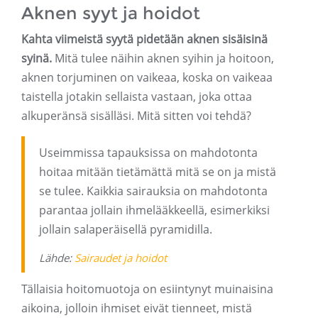
Aknen syyt ja hoidot
Kahta viimeistä syytä pidetään aknen sisäisinä
syinä.
Mitä tulee näihin aknen syihin ja hoitoon,
aknen torjuminen on vaikeaa, koska on vaikeaa
taistella jotakin sellaista vastaan, joka ottaa
alkuperänsä sisälläsi. Mitä sitten voi tehdä?
Useimmissa tapauksissa on mahdotonta
hoitaa mitään tietämättä mitä se on ja mistä
se tulee. Kaikkia sairauksia on mahdotonta
parantaa jollain ihmelääkkeellä, esimerkiksi
jollain salaperäisellä pyramidilla.
Lähde:
Sairaudet
ja hoidot
Tällaisia ​​hoitomuotoja on esiintynyt muinaisina
aikoina, jolloin ihmiset eivät tienneet, mistä