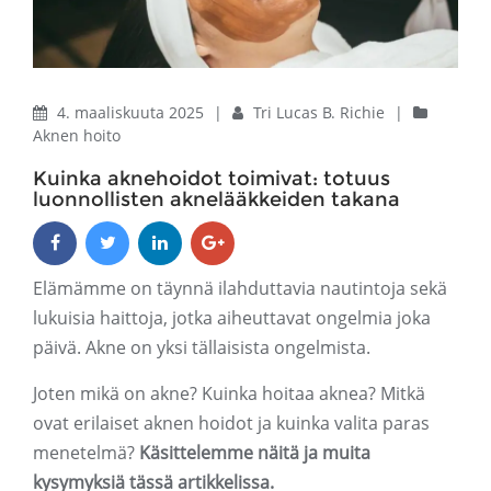
4. maaliskuuta 2025
|
Tri Lucas B. Richie
|
Aknen hoito
Kuinka aknehoidot toimivat: totuus
luonnollisten aknelääkkeiden takana
Elämämme on täynnä ilahduttavia nautintoja sekä
lukuisia haittoja, jotka aiheuttavat ongelmia joka
päivä. Akne on yksi tällaisista ongelmista.
Joten mikä on akne? Kuinka hoitaa aknea? Mitkä
ovat erilaiset aknen hoidot ja kuinka valita paras
menetelmä?
Käsittelemme näitä ja muita
kysymyksiä tässä artikkelissa.