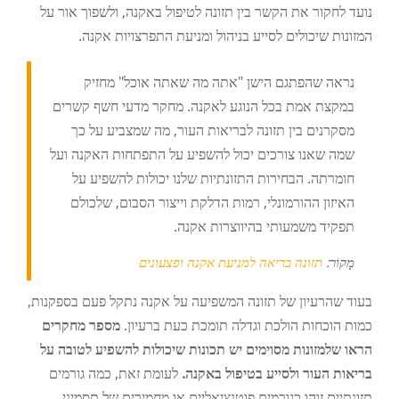
נועד לחקור את הקשר בין תזונה לטיפול באקנה, ולשפוך אור על
המזונות שיכולים לסייע בניהול ומניעת התפרצויות אקנה.
נראה שהפתגם הישן "אתה מה שאתה אוכל" מחזיק
במקצת אמת בכל הנוגע לאקנה. מחקר מדעי חשף קשרים
מסקרנים בין תזונה לבריאות העור, מה שמצביע על כך
שמה שאנו צורכים יכול להשפיע על התפתחות האקנה ועל
חומרתה. הבחירות התזונתיות שלנו יכולות להשפיע על
האיזון ההורמונלי, רמות הדלקת וייצור הסבום, שלכולם
תפקיד משמעותי בהיווצרות אקנה.
מָקוֹר:
תזונה בריאה למניעת אקנה ופצעונים
בעוד שהרעיון של תזונה המשפיעה על אקנה נתקל פעם בספקנות,
כמות הוכחות הולכת וגדלה תומכת כעת ברעיון.
מספר מחקרים
הראו שלמזונות מסוימים יש תכונות שיכולות להשפיע לטובה על
בריאות העור ולסייע בטיפול באקנה.
לעומת זאת, כמה גורמים
תזונתיים זוהו כגורמים פוטנציאליים או מחמירים של תסמיני