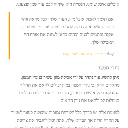
אוכלים אוכל שומני, הנטייה היא שיהיה לכם עור שמן ופצעוני.
אם תלמד לאכול אוכל מזין, העור שלך יקבל מראה זוהר
וזוהר. כאשר אתה רוצה למנוע בעיות עור כמו פצעונים,
אקנה וכתמים לבנים וכהים כדאי לשנות את אורח חיי
האכילה שלך.
מָקוֹר:
מדריך הוליסטי לעור קורן
נוגדי חמצון
ניתן להשיג עור נהדר על ידי אכילת מזון עשיר בנוגדי חמצון.
מחקרים הראו כי נוגדי חמצון במזון יכולים להאט את תהליך
ההזדקנות של אנשים. כמו כן, התברר כי אלו יכולים להילחם
במחלות לב ולהאט את ניוון התאים.
למזונות אלה יש בדרך כלל קלוריות נמוכות שיכולות לעזור לשמור
על הגזרה הרזה אך הבריא שלך. אתה יכול להגביר את צריכת
נוגדי החמצון שלך על ידי אכילת לפחות 5 עד 9 מנות של פירות