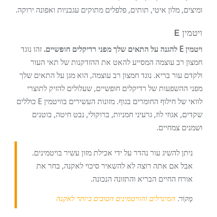
ומיצים, מלון איטי, תותים, פלפלים מתוקים עגבניות ואפונה ירוקה.
ויטמין E
ויטמין E להגנה על התאים שלך מפני רדיקלים חופשיים.
זהו נוגד
חמצון רב עוצמה המסייע להאט את ההזדקנות של תאי העור
ולקדם עור בריא. נוגד חמצון רב עוצמה, הוא מגן על התאים שלך
מפני ההשפעות של רדיקלים חופשיים, שעלולים להזיק לתוצרי
לוואי של חילוף החומרים בגוף. מזונות העשירים בוויטמין E כוללים
שקדים, אגוזי לוז, גרעיני חמניות, ברוקולי, נבט חיטה, בוטנים
ושמנים צמחיים.
ניתן להשיג עור נהדר על ידי אכילת מזון עשיר בויטמינים.
אבל אם אתה רוצה לא להשאיר סיכוי לאקנה, בחר את
אורח החיים הבריא והתזונה הנכונה.
מָקוֹר:
המינרלים והוויטמינים הטובים ביותר לאקנה