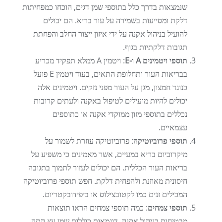
שנמצאות בדרך כלל בתוספי שמן דגים, הוכחו כמפחיתות
דלקת ומסייעות בשמירה על עור בריא. הם יכולים
להועיל בניהול אקנה על ידי איזון ייצור החלב והפחתת
תגובות דלקתיות בגוף.
תוספי ויטמינים A ו-E
: ויטמין A ממלא תפקיד מכריע
בבריאות העור ותחלופת התאים, בעוד ויטמין E פועל
כנוגד חמצון, מגן על העור מפני נזקים. ויטמינים אלה
יכולים להיות מועילים לטיפול באקנה ולעתים קרובות
נכללים בתוספי מזון ממוקדי אקנה או כתוספים
עצמאיים.
תוספי פרוביוטיקה
: פרוביוטיקה עוזרת לשמור על
מיקרוביום בריא במעיים, אשר מאמינים כי משפיע על
בריאות העור הכללית. הם יכולים לעזור לתמוך בתגובה
חיסונית מאוזנת ולהפחית דלקת. חפש תוספי פרוביוטיקה
המכילים זנים כמו לקטובצילוס או ביפידובקטריום.
תוספי צמחים
: כמה תוספי צמחים הראו תוצאות
מבטיחות בניהול אקנה. דוגמאות כוללות שמן עץ התה,