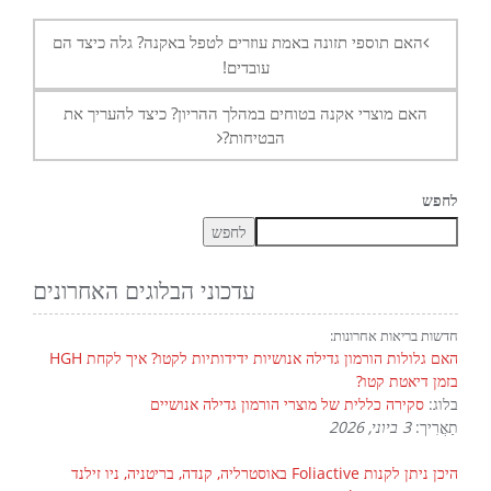
בפוסטים
האם תוספי תזונה באמת עוזרים לטפל באקנה? גלה כיצד הם
עובדים!
האם מוצרי אקנה בטוחים במהלך ההריון? כיצד להעריך את
הבטיחות?
לחפש
לחפש
עדכוני הבלוגים האחרונים
חדשות בריאות אחרונות:
האם גלולות הורמון גדילה אנושיות ידידותיות לקטו? איך לקחת HGH
בזמן דיאטת קטו?
בלוג:
סקירה כללית של מוצרי הורמון גדילה אנושיים
תַאֲרִיך:
3 ביוני, 2026
היכן ניתן לקנות Foliactive באוסטרליה, קנדה, בריטניה, ניו זילנד