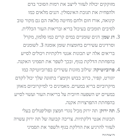
מזוקקים יכולה לעזור לייצב את רמות הסוכר בדם
ולהפחית את תגובת האינסולין. דגנים מלאים כמו
קינואה, אורז חום ולחם מחיטה מלאה הם גם מקור טוב
לסיבים תומכים בעיכול בריא ובריאות העור הכללית.
דג שמן
: דגים שומניים במים קרים כמו סלמון, מקרל
וסרדינים עשירים בחומצות שומן אומגה 3. לשומנים
בריאים אלה יש תכונות אנטי דלקתיות ויכולים לסייע
בהפחתת הדלקת בגוף, ובכך לשפר את תסמיני האקנה.
פרוביוטיקה
: שילוב מזונות עשירים בפרוביוטיקה כמו
יוגורט, קפיר, כרוב כבוש וקימצ'י בתזונה שלך יכול לקדם
מיקרוביום בריא במעיים. מאמינים כי למיקרוביום מאוזן
במעיים יש השפעה חיובית על בריאות העור ועשוי לסייע
בהפחתת התפרצויות אקנה.
תה ירוק
: תה ירוק מכיל נוגדי חמצון ופוליפנולים בעלי
תכונות אנטי דלקתיות. צריכה קבועה של תה ירוק עשויה
לעזור להרגיע את הדלקת בגוף ולשפר את תסמיני
האקנה.