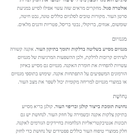
אולטרה סגול.
מחקרים מראים שזה עשוי אפילו לסייע במניעת
סרטן העור. מקורות טובים לסלניום כוללים טונה, נבט חיטה,
שומשום, אגוזים, ברוקולי, נבטי בריסל, פטריות ודגנים מלאים.
מגנזיום
מגנזיום מסייע בשליטה בדלקות ותומך בתיקון העור.
אקנה קשורה
לעיתים קרובות לדלקת, ולכן ההשפעות המרגיעות של מגנזיום
עשויות להפחית את חומרת האקנה. מגנזיום גם מסייע באיזון
הורמונים המשפיעים על התפתחות אקנה. שימוש בתוספי מגנזיום
או במוצרי מגנזיום למריחה מקומית יכול לשפר את מצב העור.
נְחוֹשֶׁת
נחושת תומכת בייצור קולגן ובריפוי העור.
קולגן בריא מסייע
בתיקון צלקות אקנה ובשמירה על חוזק העור. לנחושת יש גם
תכונות אנטיבקטריאליות הנלחמות בחיידקים הגורמים לאקנה.
חלק ממוצרי טיפוח העור כוללים פפטידים של נחושת כדי לחזק