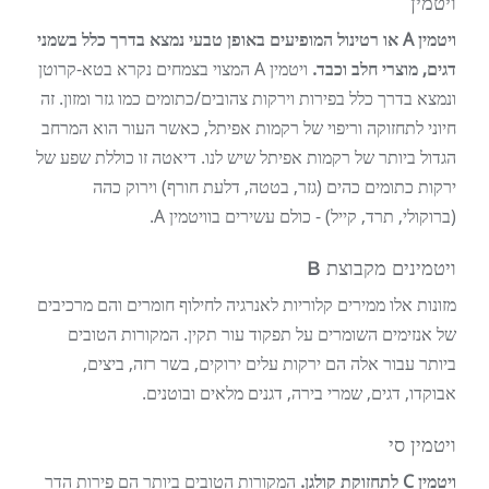
ויטמין
ויטמין A או רטינול המופיעים באופן טבעי נמצא בדרך כלל בשמני
דגים, מוצרי חלב וכבד.
ויטמין A המצוי בצמחים נקרא בטא-קרוטן
ונמצא בדרך כלל בפירות וירקות צהובים/כתומים כמו גזר ומזון. זה
חיוני לתחזוקה וריפוי של רקמות אפיתל, כאשר העור הוא המרחב
הגדול ביותר של רקמות אפיתל שיש לנו. דיאטה זו כוללת שפע של
ירקות כתומים כהים (גזר, בטטה, דלעת חורף) וירוק כהה
(ברוקולי, תרד, קייל) - כולם עשירים בוויטמין A.
ויטמינים מקבוצת B
מזונות אלו ממירים קלוריות לאנרגיה לחילוף חומרים והם מרכיבים
של אנזימים השומרים על תפקוד עור תקין. המקורות הטובים
ביותר עבור אלה הם ירקות עלים ירוקים, בשר רזה, ביצים,
אבוקדו, דגים, שמרי בירה, דגנים מלאים ובוטנים.
ויטמין סי
ויטמין C לתחזוקת קולגן.
המקורות הטובים ביותר הם פירות הדר