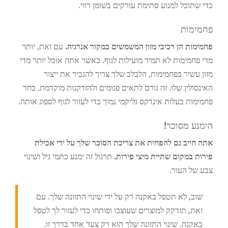
כדי שתוכל למנוע סתימת עורקים בשומן רווי.
פחמימות
פחמימות הן רכיבי מזון המשמשים כמקור אנרגיה.
עם זאת, יותר
מדי פחמימות לא תמיד מועילות לגוף. כאשר אתה אוכל יותר מדי
מזון עשיר בפחמימות, הלבלב שלך צריך להגביר את ייצור
האינסולין שלו. זה גורם לתאים פגומים ולהזדקנות מוקדמת. בחר
פחמימות בעלות אינדקס גליקמי נמוך כדי לעזור לגוף לספוג אותה.
הימנע מסוכר!
אתה חייב גם להפחית את צריכת הסוכר שלך על ידי אכילת
פירות במקום שתיית מיצי פירות.
תרגול זה ימנע כתמי גיל ושינוי
צבע של העור.
שוב, לא תטפל באקנה רק על ידי שינוי התזונה שלך. עם
זאת, תזדקק למוצרים שעוצבו ופותחו כדי לעזור לך לטפל
באקנה. שינוי התזונה שלך הוא רק צעד אחד בדרך זו.