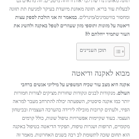
תזונה מאוזנת נדרשת לבריאות ורווחה מיטביים. וזה מתאים גם
לבעלות עור בריא. תזונה מאוזנת מיועדת בעיקר למניעת תת תזונה
ומחסור בוויטמינים/מינרלים.
במאמר זה אני הולכת לספק עצות
דיאטה על מזונות ותוספי מזון שעוזרים לטפל באקנה ולהשיג את
העור שתמיד ייחלתם לו!
תוכן העניינים
מבוא לאקנה ודיאטה
אקנה היא מצב עור שכיח המשפיע על מיליוני אנשים ברחבי
העולם.
מנקודות לבנים ונקודות שחורות מציקים לצורות חמורות
יותר כמו אקנה סיסטיק, השפעתה יכולה להתרחב מעבר למראה
הפיזי, ולעתים קרובות מובילה לירידה בהערכה העצמית ובביטחון
העצמי. בעוד שקיימות אפשרויות טיפול שונות, כולל קרמים
מקומיים, תרופות ושגרות טיפוח, תפקיד הדיאטה בטיפול באקנה
הוא תחום שזכה לתשומת לב רבה בשנים האחרונות. מאמר זה