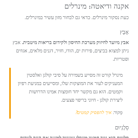
אקנה ודיאטה: מינרלים
כעת נסקור מינרלים. כדאי גם לבחור מזון עשיר במינרלים.
אָבָץ
אבץ מיועד לחיזוק מערכת החיסון ולקידום בריאות מיטבית.
אבץ
ניתן למצוא בביצים, פירות ים, הודו, חזיר, דגנים מלאים, אגוזים
ופטריות.
מינרל קורט זה מסייע בשמירה על סיבי קולגן ואלסטין
המעניקים לעור את המוצקות שלו, ומסייעים במניעת רפיון
וקמטים. הוא גם מקשר יחד חומצות אמינו הדרושות
ליצירת קולגן - חיוני בריפוי פצעים.
מָקוֹר:
איך להפסיק קמטים?
סֵלֶנִיוּם
סלניום הוא נוגד חמצון מינרלי שיעזור למזער את הנזק לנורות