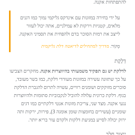
להתפתחות אקנה.
על ידי בחירה במזונות עם אינדקס גליקמי נמוך כמו דגנים
מלאים, קטניות וירקות לא עמילניים, אתה יכול לעזור
לייצב את רמות הסוכר בדם ולהפחית את תסמיני האקנה.
מָקוֹר:
מדריך למתחילים לדיאטה דלת גליקמית
דַלֶקֶת
לדלקת יש גם תפקיד משמעותי בהיווצרות אקנה.
מחקרים הצביעו
על כך שתזונה עשירה במזונות מעודדי דלקת, כמו בשר מעובד,
סוכרים מזוקקים ושומנים רוויים, עשויה לתרום להגברת הדלקת
בגוף. דלקת כרונית עלולה להוביל לנקבוביות סתומות ולהיווצרות
נגעי אקנה. מצד שני, צריכת מזונות אנטי דלקתיים כמו דגים
שומניים (עשירים בחומצות שומן אומגה 3), פירות, ירקות ותה
ירוק יכולה לסייע במניעת דלקות ולקדם עור בריא יותר.
ייצור חלב