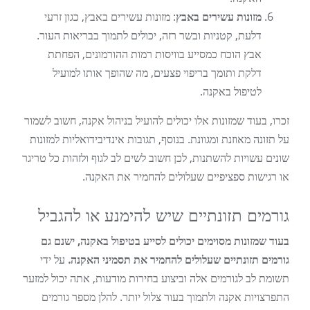
מזונות עשירים באבץ
: מזונות עשירים באבץ, כגון זרעי
דלעת, קטניות ובשר רזה, יכולים לתמוך בבריאות העור.
אבץ הוכח כמסייע בוויסות רמות ההורמונים, הפחתת
דלקת ותומך בריפוי פצעים, מה שהופך אותו למועיל
לטיפול באקנה.
זכרו, בעוד שמזונות אלו יכולים להועיל בניהול אקנה, חשוב לשמור
על תזונה מאוזנת ומגוונת. בנוסף, תגובות אינדיבידואליות למזונות
שונים עשויות להשתנות, לכן חשוב לשים לב לגוף ולזהות כל טריגר
או רגישות ספציפיים שעלולים להחמיר את האקנה.
גורמים תזונתיים שיש להימנע או להגביל
בעוד שמזונות מסוימים יכולים לסייע בטיפול באקנה, ישנם גם
גורמים תזונתיים שעלולים להחמיר את תסמיני האקנה.
על ידי
תשומת לב לגורמים אלה וביצוע בחירות מודעות, אתה יכול למזער
התפרצויות אקנה ולתמוך בעור צלול יותר. להלן מספר גורמים