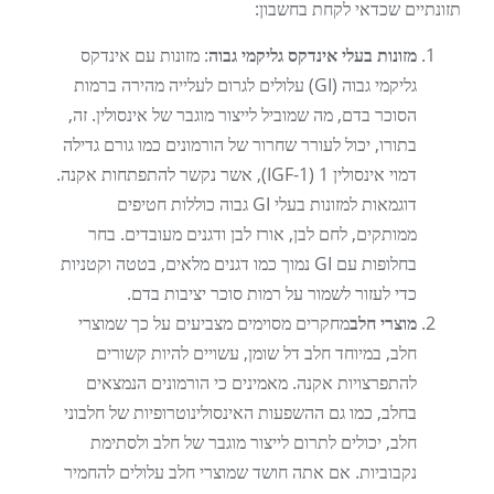
תזונתיים שכדאי לקחת בחשבון:
מזונות בעלי אינדקס גליקמי גבוה
: מזונות עם אינדקס
גליקמי גבוה (GI) עלולים לגרום לעלייה מהירה ברמות
הסוכר בדם, מה שמוביל לייצור מוגבר של אינסולין. זה,
בתורו, יכול לעורר שחרור של הורמונים כמו גורם גדילה
דמוי אינסולין 1 (IGF-1), אשר נקשר להתפתחות אקנה.
דוגמאות למזונות בעלי GI גבוה כוללות חטיפים
ממותקים, לחם לבן, אורז לבן ודגנים מעובדים. בחר
בחלופות עם GI נמוך כמו דגנים מלאים, בטטה וקטניות
כדי לעזור לשמור על רמות סוכר יציבות בדם.
מוצרי חלב
מחקרים מסוימים מצביעים על כך שמוצרי
חלב, במיוחד חלב דל שומן, עשויים להיות קשורים
להתפרצויות אקנה. מאמינים כי הורמונים הנמצאים
בחלב, כמו גם ההשפעות האינסולינוטרופיות של חלבוני
חלב, יכולים לתרום לייצור מוגבר של חלב ולסתימת
נקבוביות. אם אתה חושד שמוצרי חלב עלולים להחמיר