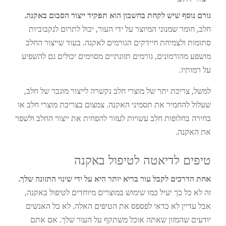
גורם נוסף שיש לקחת בחשבון הוא תפקיד ייצור הסבום באקנה.
חלב, חומר שמנוני המיוצר על ידי העור, יכול לתרום לנקבוביות
סתומות ולצמיחת חיידקים הגורמים לאקנה. בעוד שייצור החלב
מושפע מהורמונים, גורמים תזונתיים מסוימים יכולים גם להשפיע
על רמותיו.
למשל, צריכת יתר של מוצרי חלב נקשרה לייצור מוגבר של חלב,
שעלול להחמיר את תסמיני האקנה. צמצום בצריכת מוצרי חלב או
בחירה בחלופות חלב עשויות לעזור להפחית את ייצור החלב ולשפר
את האקנה.
טיפים לדיאטה לטיפול באקנה
אחת הדרכים לקבל עור בריא יותר היא על ידי שינוי התזונה שלך.
זה לא כל כך יעיל כמו שימוש במוצרים מיוחדים לטיפול באקנה,
אבל עדיין לא כדאי לפספס את הטיפים האלה. לא כל האנשים
יודעים שהמזון שאתה אוכל משתקף על העור שלך. אם אתם