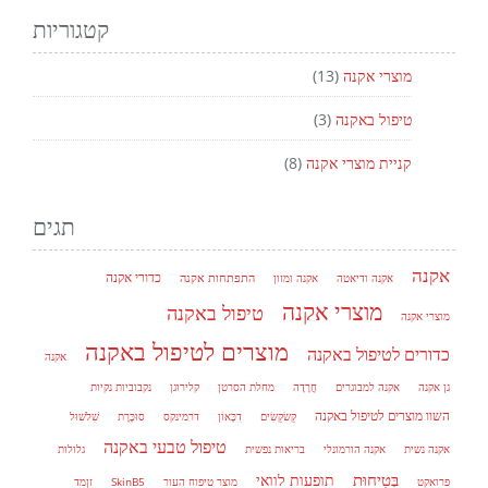
קטגוריות
מוצרי אקנה
(13)
טיפול באקנה
(3)
קניית מוצרי אקנה
(8)
תגים
אקנה
כדורי אקנה
אקנה ודיאטה
אקנה ומזון
התפתחות אקנה
מוצרי אקנה
טיפול באקנה
מוצרי אקנה
מוצרים לטיפול באקנה
כדורים לטיפול באקנה
אקנה
גן אקנה
אקנה למבוגרים
חֲרָדָה
מחלת הסרטן
קלירוגן
נקבוביות נקיות
השוו מוצרים לטיפול באקנה
קַשׂקַשִׂים
דִכָּאוֹן
דרמינקס
סוּכֶּרֶת
שִׁלשׁוּל
טיפול טבעי באקנה
אקנה נשית
אקנה הורמונלי
בריאות נפשית
גלולות
בְּטִיחוּת
תופעות לוואי
פרואקט
מוצר טיפוח העור
SkinB5
זןמד