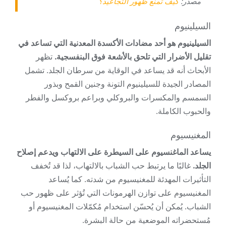
مصدر:
كيف تمنع ظهور التجاعيد؟
السيلينيوم
السيلينيوم هو أحد مضادات الأكسدة المعدنية التي تساعد في
تقليل الأضرار التي تلحق بالأشعة فوق البنفسجية.
تظهر
الأبحاث أنه قد يساعد في الوقاية من سرطان الجلد. تشمل
المصادر الجيدة للسيلينيوم التونة وجنين القمح وبذور
السمسم والمكسرات والبروكلي وبراعم بروكسل والفطر
والحبوب الكاملة.
المغنيسيوم
يساعد الماغنسيوم على السيطرة على الالتهاب ويدعم إصلاح
الجلد.
غالبًا ما يرتبط حب الشباب بالالتهاب، لذا قد تُخفف
التأثيرات المهدئة للمغنيسيوم من شدته. كما يُساعد
المغنيسيوم على توازن الهرمونات التي تُؤثر على ظهور حب
الشباب. يُمكن أن يُحسّن استخدام مُكمّلات المغنيسيوم أو
مُستحضراته الموضعية من حالة البشرة.