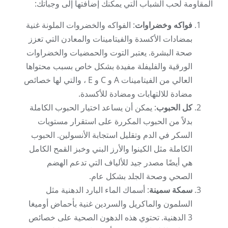
المقاومة لحب الشباب التي يمكنك إضافتها إلى وجباتك:
فواكه وخضراوات
: الفواكه والخضروات الملونة غنية
بمضادات الأكسدة والفيتامينات والمعادن التي تعزز
صحة البشرة. يعتبر التوت والحمضيات والخضراوات
الورقية والفليفلة مفيدة بشكل خاص بسبب محتواها
العالي من الفيتامينات A و C و E ، والتي لها خصائص
مضادة للالتهابات ومضادة للأكسدة.
كل الحبوب
: يمكن أن يساعد اختيار الحبوب الكاملة
بدلاً من الحبوب المكررة على استقرار مستويات
السكر في الدم وتقليل استجابة الأنسولين. الحبوب
الكاملة مثل الكينوا والأرز البني وخبز القمح الكامل
هي أيضًا مصدر جيد للألياف التي تدعم الهضم
الصحي وصحة الجلد بشكل عام.
سمكة سمينة
: أسماك الماء البارد الدهنية مثل
السلمون والماكريل والسردين غنية بأحماض أوميغا
3 الدهنية. تحتوي هذه الدهون الصحية على خصائص