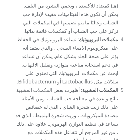
(هـ) كمضاد للأكسدة ، ويحمي البشرة من التلف.
يمكن أن تكون هذه الفيتامينات مفيدة لإدارة حب
الشباب وغالبًا ما يتم تضمينها في المكملات التي
تركز على حب الشباب أو كمكملات قائمة بذاتها.
مكملات البروبيوتيك
: تساعد البروبيوتيك في الحفاظ
على ميكروبيوم الأمعاء الصحي ، والذي يعتقد أنه
يؤثر على صحة الجلد بشكل عام. يمكن أن تساعد
في دعم استجابة مناعية متوازنة وتقليل الالتهاب.
ابحث عن مكملات البروبيوتيك التي تحتوي على
سلالات مثل Lactobacillus أو Bifidobacterium.
المكملات العشبية
: أظهرت بعض المكملات العشبية
نتائج واعدة في معالجة حب الشباب. ومن الأمثلة
على ذلك زيت شجرة الشاي ، الذي له خصائص
مضادة للميكروبات ، وزيت شجرة البلميط ، الذي قد
يساعد في تنظيم التوازن الهرموني. علاوة على ذلك
، من غير المرجح أن تتفاعل هذه المكملات مع