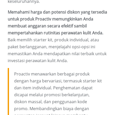
keseluruhannya.
Memahami harga dan potensi diskon yang tersedia
untuk produk Proactiv memungkinkan Anda
membuat anggaran secara efektif sambil
mempertahankan rutinitas perawatan kulit Anda.
Baik memilih starter kit, produk individual, atau
paket berlangganan, menjelajahi opsi-opsi ini
memastikan Anda mendapatkan nilai terbaik untuk
investasi perawatan kulit Anda.
Proactiv menawarkan berbagai produk
dengan harga bervariasi, termasuk starter kit
dan item individual. Penghematan dapat
dicapai melalui promosi berkelanjutan,
diskon massal, dan penggunaan kode
promo. Membandingkan biaya dengan