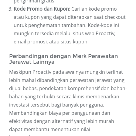
pengiriman gratis.
Kode Promo dan Kupon:
Carilah kode promo
atau kupon yang dapat diterapkan saat checkout
untuk penghematan tambahan. Kode-kode ini
mungkin tersedia melalui situs web Proactiv,
email promosi, atau situs kupon.
Perbandingan dengan Merk Perawatan
Jerawat Lainnya
Meskipun Proactiv pada awalnya mungkin terlihat
lebih mahal dibandingkan perawatan jerawat yang
dijual bebas, pendekatan komprehensif dan bahan-
bahan yang terbukti secara klinis membenarkan
investasi tersebut bagi banyak pengguna.
Membandingkan biaya per penggunaan dan
efektivitas dengan alternatif yang lebih murah
dapat membantu menentukan nilai