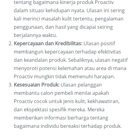
tentang bagaimana kinerja produk Proactiv
dalam situasi kehidupan nyata. Ulasan ini sering
kali merinci masalah kulit tertentu, pengalaman
penggunaan, dan hasil yang dicapai seiring
berjalannya waktu.
Kepercayaan dan Kredibilitas:
Ulasan positif
membangun kepercayaan terhadap efektivitas
dan keandalan produk. Sebaliknya, ulasan negatif
menyoroti potensi kelemahan atau area di mana
Proactiv mungkin tidak memenuhi harapan.
Kesesuaian Produk:
Ulasan pelanggan
membantu calon pembeli menilai apakah
Proactiv cocok untuk jenis kulit, kekhawatiran,
dan ekspektasi spesifik mereka. Mereka
memberikan informasi berharga tentang
bagaimana individu bereaksi terhadap produk.