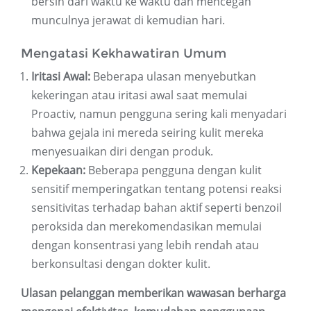
bersih dari waktu ke waktu dan mencegah
munculnya jerawat di kemudian hari.
Mengatasi Kekhawatiran Umum
Iritasi Awal:
Beberapa ulasan menyebutkan
kekeringan atau iritasi awal saat memulai
Proactiv, namun pengguna sering kali menyadari
bahwa gejala ini mereda seiring kulit mereka
menyesuaikan diri dengan produk.
Kepekaan:
Beberapa pengguna dengan kulit
sensitif memperingatkan tentang potensi reaksi
sensitivitas terhadap bahan aktif seperti benzoil
peroksida dan merekomendasikan memulai
dengan konsentrasi yang lebih rendah atau
berkonsultasi dengan dokter kulit.
Ulasan pelanggan memberikan wawasan berharga