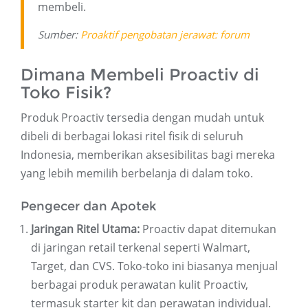
membeli.
Sumber:
Proaktif pengobatan jerawat: forum
Dimana Membeli Proactiv di
Toko Fisik?
Produk Proactiv tersedia dengan mudah untuk
dibeli di berbagai lokasi ritel fisik di seluruh
Indonesia, memberikan aksesibilitas bagi mereka
yang lebih memilih berbelanja di dalam toko.
Pengecer dan Apotek
Jaringan Ritel Utama:
Proactiv dapat ditemukan
di jaringan retail terkenal seperti Walmart,
Target, dan CVS. Toko-toko ini biasanya menjual
berbagai produk perawatan kulit Proactiv,
termasuk starter kit dan perawatan individual.