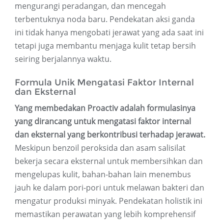
mengurangi peradangan, dan mencegah
terbentuknya noda baru. Pendekatan aksi ganda
ini tidak hanya mengobati jerawat yang ada saat ini
tetapi juga membantu menjaga kulit tetap bersih
seiring berjalannya waktu.
Formula Unik Mengatasi Faktor Internal
dan Eksternal
Yang membedakan Proactiv adalah formulasinya
yang dirancang untuk mengatasi faktor internal
dan eksternal yang berkontribusi terhadap jerawat.
Meskipun benzoil peroksida dan asam salisilat
bekerja secara eksternal untuk membersihkan dan
mengelupas kulit, bahan-bahan lain menembus
jauh ke dalam pori-pori untuk melawan bakteri dan
mengatur produksi minyak. Pendekatan holistik ini
memastikan perawatan yang lebih komprehensif