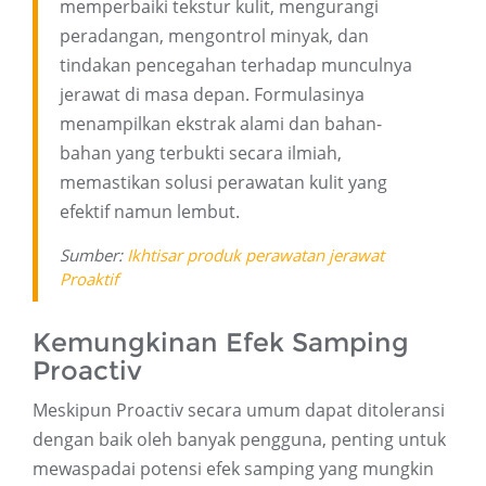
memperbaiki tekstur kulit, mengurangi
peradangan, mengontrol minyak, dan
tindakan pencegahan terhadap munculnya
jerawat di masa depan. Formulasinya
menampilkan ekstrak alami dan bahan-
bahan yang terbukti secara ilmiah,
memastikan solusi perawatan kulit yang
efektif namun lembut.
Sumber:
Ikhtisar produk perawatan jerawat
Proaktif
Kemungkinan Efek Samping
Proactiv
Meskipun Proactiv secara umum dapat ditoleransi
dengan baik oleh banyak pengguna, penting untuk
mewaspadai potensi efek samping yang mungkin