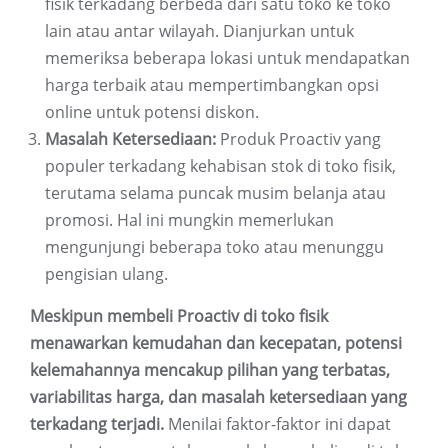
fisik terkadang berbeda dari satu toko ke toko
lain atau antar wilayah. Dianjurkan untuk
memeriksa beberapa lokasi untuk mendapatkan
harga terbaik atau mempertimbangkan opsi
online untuk potensi diskon.
Masalah Ketersediaan:
Produk Proactiv yang
populer terkadang kehabisan stok di toko fisik,
terutama selama puncak musim belanja atau
promosi. Hal ini mungkin memerlukan
mengunjungi beberapa toko atau menunggu
pengisian ulang.
Meskipun membeli Proactiv di toko fisik
menawarkan kemudahan dan kecepatan, potensi
kelemahannya mencakup pilihan yang terbatas,
variabilitas harga, dan masalah ketersediaan yang
terkadang terjadi.
Menilai faktor-faktor ini dapat