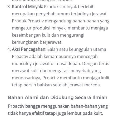
Kontrol Minyak:
Produksi minyak berlebih
merupakan penyebab umum terjadinya jerawat.
Produk Proactiv mengandung bahan-bahan yang
mengatur produksi minyak, membantu menjaga
keseimbangan kulit dan mengurangi
kemungkinan berjerawat.
Aksi Pencegahan:
Salah satu keunggulan utama
Proactiv adalah kemampuannya mencegah
munculnya jerawat di masa depan. Dengan terus
merawat kulit dan mengatasi penyebab yang
mendasarinya, Proactiv membantu menjaga kulit
tetap bersih bahkan setelah jerawat mereda.
Bahan Alami dan Didukung Secara Ilmiah
Proactiv bangga menggunakan bahan-bahan yang
tidak hanya efektif tetapi juga lembut pada kulit.