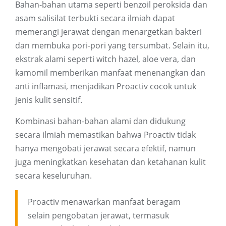
Bahan-bahan utama seperti benzoil peroksida dan
asam salisilat terbukti secara ilmiah dapat
memerangi jerawat dengan menargetkan bakteri
dan membuka pori-pori yang tersumbat. Selain itu,
ekstrak alami seperti witch hazel, aloe vera, dan
kamomil memberikan manfaat menenangkan dan
anti inflamasi, menjadikan Proactiv cocok untuk
jenis kulit sensitif.
Kombinasi bahan-bahan alami dan didukung
secara ilmiah memastikan bahwa Proactiv tidak
hanya mengobati jerawat secara efektif, namun
juga meningkatkan kesehatan dan ketahanan kulit
secara keseluruhan.
Proactiv menawarkan manfaat beragam
selain pengobatan jerawat, termasuk