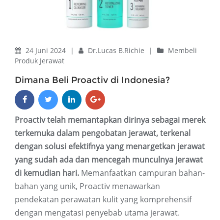
24 Juni 2024
|
Dr.Lucas B.Richie
|
Membeli
Produk Jerawat
Dimana Beli Proactiv di Indonesia?
Proactiv telah memantapkan dirinya sebagai merek
terkemuka dalam pengobatan jerawat, terkenal
dengan solusi efektifnya yang menargetkan jerawat
yang sudah ada dan mencegah munculnya jerawat
di kemudian hari.
Memanfaatkan campuran bahan-
bahan yang unik, Proactiv menawarkan
pendekatan perawatan kulit yang komprehensif
dengan mengatasi penyebab utama jerawat.