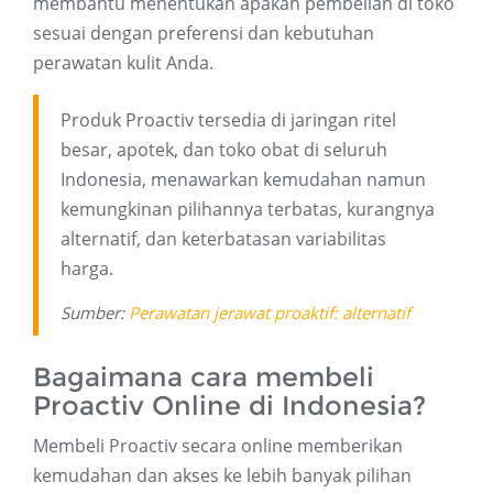
membantu menentukan apakah pembelian di toko
sesuai dengan preferensi dan kebutuhan
perawatan kulit Anda.
Produk Proactiv tersedia di jaringan ritel
besar, apotek, dan toko obat di seluruh
Indonesia, menawarkan kemudahan namun
kemungkinan pilihannya terbatas, kurangnya
alternatif, dan keterbatasan variabilitas
harga.
Sumber:
Perawatan jerawat proaktif: alternatif
Bagaimana cara membeli
Proactiv Online di Indonesia?
Membeli Proactiv secara online memberikan
kemudahan dan akses ke lebih banyak pilihan