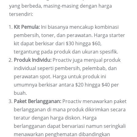
yang berbeda, masing-masing dengan harga
tersendiri:
Kit Pemula:
Ini biasanya mencakup kombinasi
pembersih, toner, dan perawatan. Harga starter
kit dapat berkisar dari $30 hingga $60,
tergantung pada produk dan ukuran spesifik.
Produk Individu:
Proactiv juga menjual produk
individual seperti pembersih, pelembab, dan
perawatan spot. Harga untuk produk ini
umumnya berkisar antara $20 hingga $40 per
buah.
Paket Berlangganan:
Proactiv menawarkan paket
berlangganan di mana produk dikirimkan secara
teratur dengan harga diskon. Harga
berlangganan dapat bervariasi namun seringkali
menawarkan penghematan dibandingkan