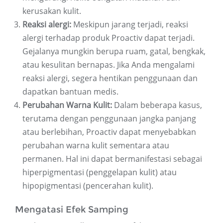
kerusakan kulit.
Reaksi alergi:
Meskipun jarang terjadi, reaksi
alergi terhadap produk Proactiv dapat terjadi.
Gejalanya mungkin berupa ruam, gatal, bengkak,
atau kesulitan bernapas. Jika Anda mengalami
reaksi alergi, segera hentikan penggunaan dan
dapatkan bantuan medis.
Perubahan Warna Kulit:
Dalam beberapa kasus,
terutama dengan penggunaan jangka panjang
atau berlebihan, Proactiv dapat menyebabkan
perubahan warna kulit sementara atau
permanen. Hal ini dapat bermanifestasi sebagai
hiperpigmentasi (penggelapan kulit) atau
hipopigmentasi (pencerahan kulit).
Mengatasi Efek Samping