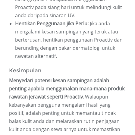
Proactiv pada siang hari untuk melindungi kulit
anda daripada sinaran UV.
Hentikan Penggunaan jika Perlu:
Jika anda
mengalami kesan sampingan yang teruk atau
berterusan, hentikan penggunaan Proactiv dan
berunding dengan pakar dermatologi untuk
rawatan alternatif.
Kesimpulan
Menyedari potensi kesan sampingan adalah
penting apabila menggunakan mana-mana produk
rawatan jerawat seperti Proactiv.
Walaupun
kebanyakan pengguna mengalami hasil yang
positif, adalah penting untuk memantau tindak
balas kulit anda dan melaraskan rutin penjagaan
kulit anda dengan sewajarnya untuk memastikan