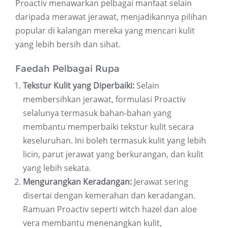
Proactiv menawarkan pelbagai manfaat selain
daripada merawat jerawat, menjadikannya pilihan
popular di kalangan mereka yang mencari kulit
yang lebih bersih dan sihat.
Faedah Pelbagai Rupa
Tekstur Kulit yang Diperbaiki:
Selain
membersihkan jerawat, formulasi Proactiv
selalunya termasuk bahan-bahan yang
membantu memperbaiki tekstur kulit secara
keseluruhan. Ini boleh termasuk kulit yang lebih
licin, parut jerawat yang berkurangan, dan kulit
yang lebih sekata.
Mengurangkan Keradangan:
Jerawat sering
disertai dengan kemerahan dan keradangan.
Ramuan Proactiv seperti witch hazel dan aloe
vera membantu menenangkan kulit,