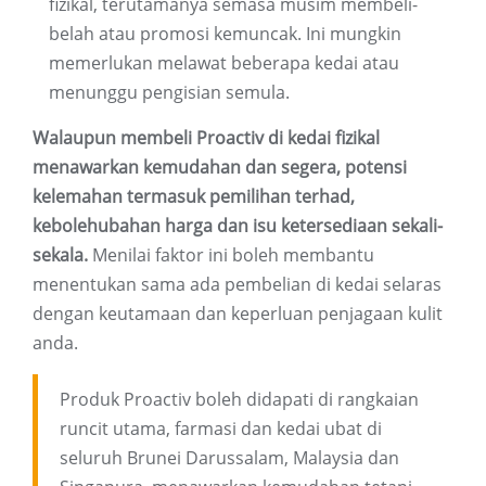
fizikal, terutamanya semasa musim membeli-
belah atau promosi kemuncak. Ini mungkin
memerlukan melawat beberapa kedai atau
menunggu pengisian semula.
Walaupun membeli Proactiv di kedai fizikal
menawarkan kemudahan dan segera, potensi
kelemahan termasuk pemilihan terhad,
kebolehubahan harga dan isu ketersediaan sekali-
sekala.
Menilai faktor ini boleh membantu
menentukan sama ada pembelian di kedai selaras
dengan keutamaan dan keperluan penjagaan kulit
anda.
Produk Proactiv boleh didapati di rangkaian
runcit utama, farmasi dan kedai ubat di
seluruh Brunei Darussalam, Malaysia dan