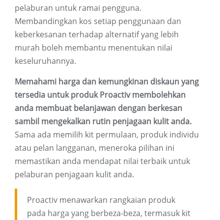
pelaburan untuk ramai pengguna.
Membandingkan kos setiap penggunaan dan
keberkesanan terhadap alternatif yang lebih
murah boleh membantu menentukan nilai
keseluruhannya.
Memahami harga dan kemungkinan diskaun yang
tersedia untuk produk Proactiv membolehkan
anda membuat belanjawan dengan berkesan
sambil mengekalkan rutin penjagaan kulit anda.
Sama ada memilih kit permulaan, produk individu
atau pelan langganan, meneroka pilihan ini
memastikan anda mendapat nilai terbaik untuk
pelaburan penjagaan kulit anda.
Proactiv menawarkan rangkaian produk
pada harga yang berbeza-beza, termasuk kit