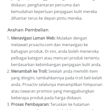
diskaun, penghantaran percuma dan
kemudahan keperluan penjagaan kulit mereka
dihantar terus ke depan pintu mereka.
Arahan Pembelian
Menavigasi Laman Web:
Mulakan dengan
melawati proactiv.com dan menavigasi ke
bahagian produk. Di sini, anda boleh meneroka
pelbagai kategori atau mencari produk tertentu
berdasarkan kebimbangan penjagaan kulit anda.
Menambah ke Troli:
Setelah anda memilih item
yang diingini, tambahkannya pada troli beli-belah
anda. Proactiv selalunya menampilkan himpunan
atau tawaran promosi yang menggabungkan
beberapa produk pada harga diskaun.
Proses Pembayaran:
Teruskan ke halaman