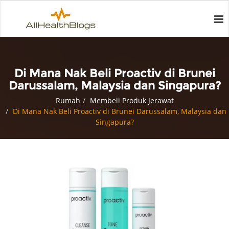
Di Mana Nak Beli Proactiv di Brunei
Darussalam, Malaysia dan Singapura?
Rumah
Membeli Produk Jerawat
Di Mana Nak Beli Proactiv di Brunei Darussalam, Malaysia dan
Singapura?