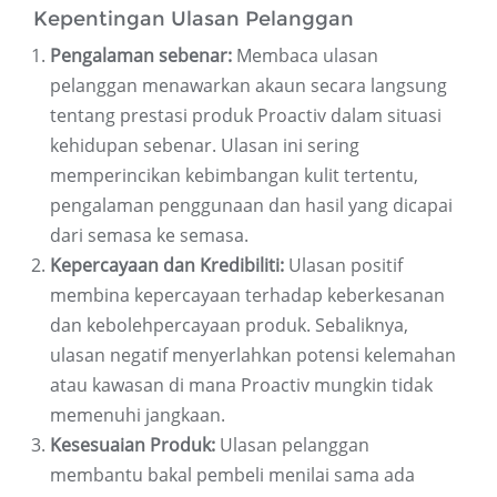
Kepentingan Ulasan Pelanggan
Pengalaman sebenar:
Membaca ulasan
pelanggan menawarkan akaun secara langsung
tentang prestasi produk Proactiv dalam situasi
kehidupan sebenar. Ulasan ini sering
memperincikan kebimbangan kulit tertentu,
pengalaman penggunaan dan hasil yang dicapai
dari semasa ke semasa.
Kepercayaan dan Kredibiliti:
Ulasan positif
membina kepercayaan terhadap keberkesanan
dan kebolehpercayaan produk. Sebaliknya,
ulasan negatif menyerlahkan potensi kelemahan
atau kawasan di mana Proactiv mungkin tidak
memenuhi jangkaan.
Kesesuaian Produk:
Ulasan pelanggan
membantu bakal pembeli menilai sama ada