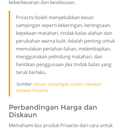
keberkesanan dan keselesaan.
Proactiv boleh menyebabkan kesan
sampingan seperti kekeringan, kerengsaan,
kepekaan matahari, tindak balas alahan dan
perubahan warna kulit. Adalah penting untuk
memulakan perlahan-lahan, melembapkan,
menggunakan pelindung matahari, dan
hentikan penggunaan jika tindak balas yang
teruk berlaku.
Sumber:
Kesan sampingan sistem rawatan
jerawat Proactiv
Perbandingan Harga dan
Diskaun
Memahami kos produk Proactiv dan cara untuk