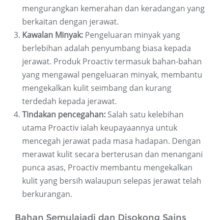
mengurangkan kemerahan dan keradangan yang
berkaitan dengan jerawat.
Kawalan Minyak:
Pengeluaran minyak yang
berlebihan adalah penyumbang biasa kepada
jerawat. Produk Proactiv termasuk bahan-bahan
yang mengawal pengeluaran minyak, membantu
mengekalkan kulit seimbang dan kurang
terdedah kepada jerawat.
Tindakan pencegahan:
Salah satu kelebihan
utama Proactiv ialah keupayaannya untuk
mencegah jerawat pada masa hadapan. Dengan
merawat kulit secara berterusan dan menangani
punca asas, Proactiv membantu mengekalkan
kulit yang bersih walaupun selepas jerawat telah
berkurangan.
Bahan Semulajadi dan Disokong Sains