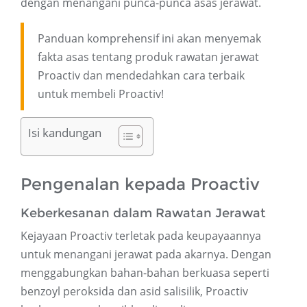
dengan menangani punca-punca asas jerawat.
Panduan komprehensif ini akan menyemak
fakta asas tentang produk rawatan jerawat
Proactiv dan mendedahkan cara terbaik
untuk membeli Proactiv!
Isi kandungan
Pengenalan kepada Proactiv
Keberkesanan dalam Rawatan Jerawat
Kejayaan Proactiv terletak pada keupayaannya
untuk menangani jerawat pada akarnya. Dengan
menggabungkan bahan-bahan berkuasa seperti
benzoyl peroksida dan asid salisilik, Proactiv