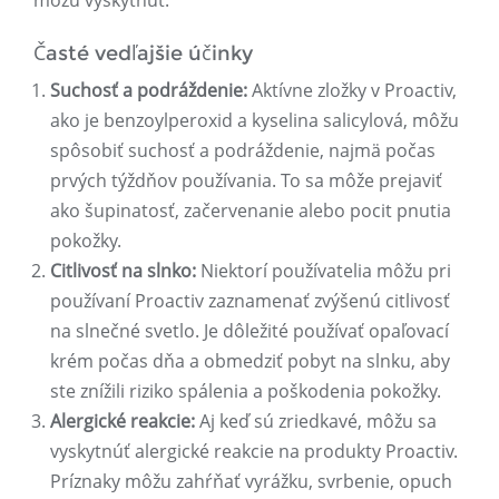
môžu vyskytnúť.
Časté vedľajšie účinky
Suchosť a podráždenie:
Aktívne zložky v Proactiv,
ako je benzoylperoxid a kyselina salicylová, môžu
spôsobiť suchosť a podráždenie, najmä počas
prvých týždňov používania. To sa môže prejaviť
ako šupinatosť, začervenanie alebo pocit pnutia
pokožky.
Citlivosť na slnko:
Niektorí používatelia môžu pri
používaní Proactiv zaznamenať zvýšenú citlivosť
na slnečné svetlo. Je dôležité používať opaľovací
krém počas dňa a obmedziť pobyt na slnku, aby
ste znížili riziko spálenia a poškodenia pokožky.
Alergické reakcie:
Aj keď sú zriedkavé, môžu sa
vyskytnúť alergické reakcie na produkty Proactiv.
Príznaky môžu zahŕňať vyrážku, svrbenie, opuch