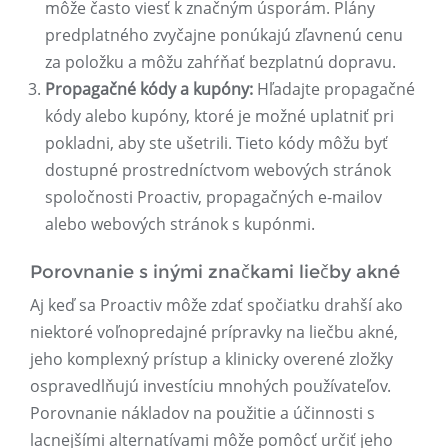
môže často viesť k značným úsporám. Plány
predplatného zvyčajne ponúkajú zľavnenú cenu
za položku a môžu zahŕňať bezplatnú dopravu.
Propagačné kódy a kupóny:
Hľadajte propagačné
kódy alebo kupóny, ktoré je možné uplatniť pri
pokladni, aby ste ušetrili. Tieto kódy môžu byť
dostupné prostredníctvom webových stránok
spoločnosti Proactiv, propagačných e-mailov
alebo webových stránok s kupónmi.
Porovnanie s inými značkami liečby akné
Aj keď sa Proactiv môže zdať spočiatku drahší ako
niektoré voľnopredajné prípravky na liečbu akné,
jeho komplexný prístup a klinicky overené zložky
ospravedlňujú investíciu mnohých používateľov.
Porovnanie nákladov na použitie a účinnosti s
lacnejšími alternatívami môže pomôcť určiť jeho