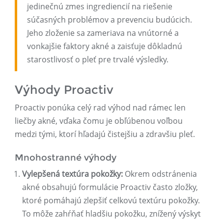
jedinečnú zmes ingrediencií na riešenie
súčasných problémov a prevenciu budúcich.
Jeho zloženie sa zameriava na vnútorné a
vonkajšie faktory akné a zaisťuje dôkladnú
starostlivosť o pleť pre trvalé výsledky.
Výhody Proactiv
Proactiv ponúka celý rad výhod nad rámec len
liečby akné, vďaka čomu je obľúbenou voľbou
medzi tými, ktorí hľadajú čistejšiu a zdravšiu pleť.
Mnohostranné výhody
Vylepšená textúra pokožky:
Okrem odstránenia
akné obsahujú formulácie Proactiv často zložky,
ktoré pomáhajú zlepšiť celkovú textúru pokožky.
To môže zahŕňať hladšiu pokožku, znížený výskyt