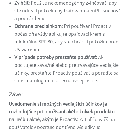
Zvlhčiť:
Použite nekomedogénny zvlhčovač, aby
ste udržali pokožku hydratovanú a znížili suchosť
a podráždenie.
Ochrana pred slnkom:
Pri používaní Proactiv
počas dňa vždy aplikujte opaľovací krém s
minimálne SPF 30, aby ste chránili pokožku pred
UV žiarením.
V prípade potreby prestaňte používať:
Ak
pociťujete závažné alebo pretrvávajúce vedľajšie
účinky, prestaňte Proactiv používať a poraďte sa
s dermatológom o alternatívnej liečbe.
Záver
Uvedomenie si možných vedľajších účinkov je
rozhodujúce pri používaní akéhokoľvek produktu
na liečbu akné, akým je Proactiv.
Zatiaľ čo väčšina
používateľov pociťuje pozitívne výsledky, je