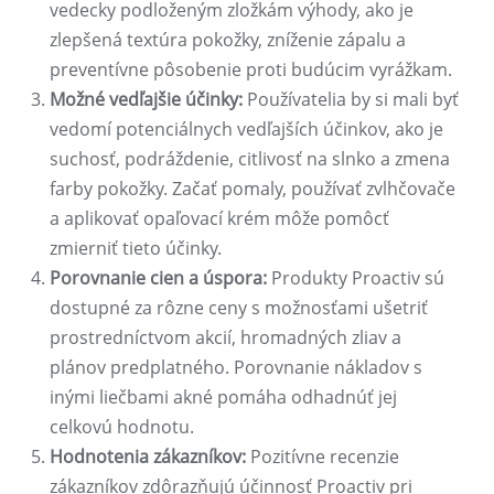
vedecky podloženým zložkám výhody, ako je
zlepšená textúra pokožky, zníženie zápalu a
preventívne pôsobenie proti budúcim vyrážkam.
Možné vedľajšie účinky:
Používatelia by si mali byť
vedomí potenciálnych vedľajších účinkov, ako je
suchosť, podráždenie, citlivosť na slnko a zmena
farby pokožky. Začať pomaly, používať zvlhčovače
a aplikovať opaľovací krém môže pomôcť
zmierniť tieto účinky.
Porovnanie cien a úspora:
Produkty Proactiv sú
dostupné za rôzne ceny s možnosťami ušetriť
prostredníctvom akcií, hromadných zliav a
plánov predplatného. Porovnanie nákladov s
inými liečbami akné pomáha odhadnúť jej
celkovú hodnotu.
Hodnotenia zákazníkov:
Pozitívne recenzie
zákazníkov zdôrazňujú účinnosť Proactiv pri