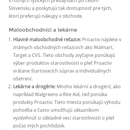
v rôznych fyzických predajniach po celom
Slovensku a poskytujú tak dostupnosť pre tých,
ktorí preferujú nákupy v obchode.
Maloobchodníci a lekárne
Hlavné maloobchodné reťazce:
Proactiv nájdete v
známych obchodných reťazcoch ako Walmart,
Target a CVS. Tieto obchody zvyčajne ponúkajú
výber produktov starostlivosti o pleť Proactiv
vrátane štartovacích súprav a individuálnych
ošetrení.
Lekárne a drogérie:
Mnoho lekární a drogérií, ako
napríklad Walgreens a Rite Aid, tiež ponúka
produkty Proactiv. Tieto miesta ponúkajú výhodu
pohodlia a často umožňujú zákazníkom
vyzdvihnúť si základné veci starostlivosti o pleť
počas iných pochôdzok.