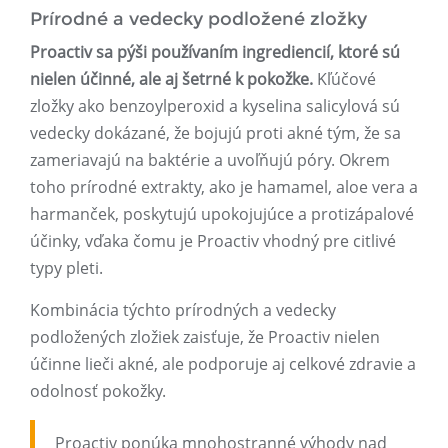
Prírodné a vedecky podložené zložky
Proactiv sa pýši používaním ingrediencií, ktoré sú
nielen účinné, ale aj šetrné k pokožke.
Kľúčové
zložky ako benzoylperoxid a kyselina salicylová sú
vedecky dokázané, že bojujú proti akné tým, že sa
zameriavajú na baktérie a uvoľňujú póry. Okrem
toho prírodné extrakty, ako je hamamel, aloe vera a
harmanček, poskytujú upokojujúce a protizápalové
účinky, vďaka čomu je Proactiv vhodný pre citlivé
typy pleti.
Kombinácia týchto prírodných a vedecky
podložených zložiek zaisťuje, že Proactiv nielen
účinne lieči akné, ale podporuje aj celkové zdravie a
odolnosť pokožky.
Proactiv ponúka mnohostranné výhody nad