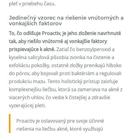
pleť v priebehu času.
Jedinečný vzorec na riešenie vnútorných a
vonkajších faktorov
To, čo odlišuje Proactiv, je jeho zloženie navrhnuté
tak, aby riešilo vnútorné aj vonkajšie faktory
prispievajúce k akné.
Zatiaľ čo benzoylperoxid a
kyselina salicylová pôsobia zvonka na čistenie a
exfoliáciu pokožky, ostatné zložky prenikajú hlboko
do pórov, aby bojovali proti baktériám a regulovali
produkciu mazu. Tento holistický prístup zaisťuje
komplexnejšiu liečbu, ktorá sa zameriava na akné z
viacerých uhlov, čo vedie k čistejšej a zdravšie
vyzerajúcej pleti.
Proactiv je oslavovaný pre svoje účinné
riešenia na liečbu akné, ktoré využívajú