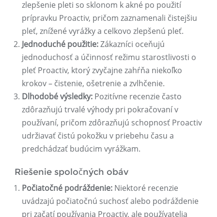
zlepšenie pleti so sklonom k ​​akné po použití
prípravku Proactiv, pričom zaznamenali čistejšiu
pleť, znížené vyrážky a celkovo zlepšenú pleť.
Jednoduché použitie:
Zákazníci oceňujú
jednoduchosť a účinnosť režimu starostlivosti o
pleť Proactiv, ktorý zvyčajne zahŕňa niekoľko
krokov – čistenie, ošetrenie a zvlhčenie.
Dlhodobé výsledky:
Pozitívne recenzie často
zdôrazňujú trvalé výhody pri pokračovaní v
používaní, pričom zdôrazňujú schopnosť Proactiv
udržiavať čistú pokožku v priebehu času a
predchádzať budúcim vyrážkam.
Riešenie spoločných obáv
Počiatočné podráždenie:
Niektoré recenzie
uvádzajú počiatočnú suchosť alebo podráždenie
pri začatí používania Proactiv, ale používatelia