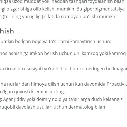
yniqsa uzoq muddat yoki haddan tashqari foydalanish bilan,
ngi o'zgarishiga olib kelishi mumkin. Bu giperpigmentatsiya
a (terining yorug'ligi) sifatida namoyon bo'lishi mumkin.
shish
mkin bo'lgan nojo'ya ta'sirlarni kamaytirish uchun:
 moslashishiga imkon berish uchun uni kamroq yoki kamroq
 va tirnash xususiyati yo'qotish uchun komedogen bo'lmaga
fsha nurlaridan himoya qilish uchun kun davomida Proactiv 
'lgan quyosh kremini surting.
:
Agar jiddiy yoki doimiy nojo'ya ta'sirlarga duch kelsangiz,
 muqobil davolash usullari uchun dermatolog bilan