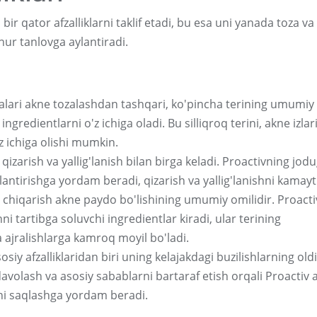
r qator afzalliklarni taklif etadi, bu esa uni yanada toza va
hur tanlovga aylantiradi.
alari akne tozalashdan tashqari, ko'pincha terining umumiy
gredientlarni o'z ichiga oladi. Bu silliqroq terini, akne izlar
'z ichiga olishi mumkin.
izarish va yallig'lanish bilan birga keladi. Proactivning jod
hlantirishga yordam beradi, qizarish va yallig'lanishni kamayt
 chiqarish akne paydo bo'lishining umumiy omilidir. Proacti
ni tartibga soluvchi ingredientlar kiradi, ular terining
ajralishlarga kamroq moyil bo'ladi.
siy afzalliklaridan biri uning kelajakdagi buzilishlarning oldi
 davolash va asosiy sabablarni bartaraf etish orqali Proactiv 
ni saqlashga yordam beradi.