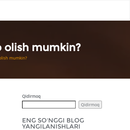
b olish mumkin?
 olish mumkin?
Qidirmoq
Qidirmoq
ENG SO'NGGI BLOG
YANGILANISHLARI