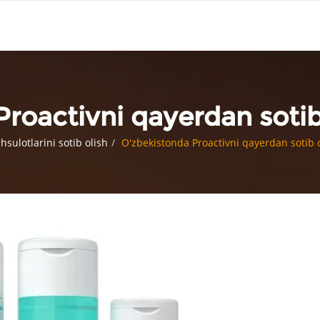
Proactivni qayerdan soti
sulotlarini sotib olish
O'zbekistonda Proactivni qayerdan sotib