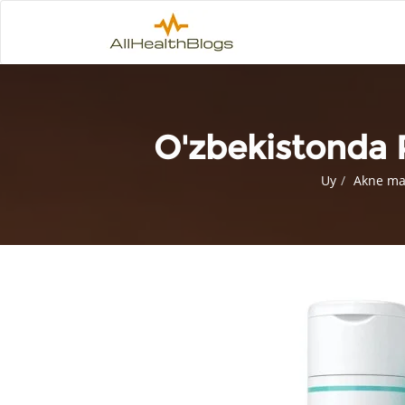
O'zbekistonda 
Uy
Akne mah