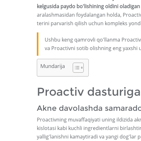
kelgusida paydo bo'lishining oldini oladiga
aralashmasidan foydalangan holda, Proactiv 
terini parvarish qilish uchun kompleks yondas
Ushbu keng qamrovli qo'llanma Proactiv 
va Proactivni sotib olishning eng yaxshi 
Mundarija
Proactiv dasturiga
Akne davolashda samarado
Proactivning muvaffaqiyati uning ildizida akn
kislotasi kabi kuchli ingredientlarni birlasht
yallig'lanishni kamaytiradi va yangi dog'lar