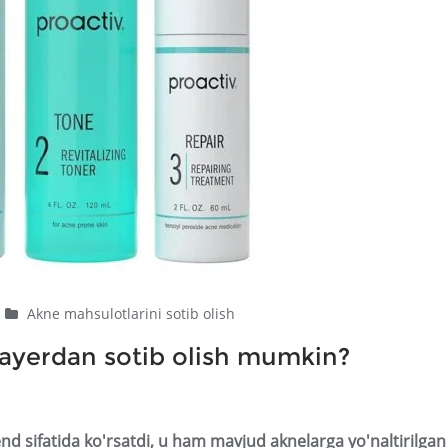
Akne mahsulotlarini sotib olish
qayerdan sotib olish mumkin?
nd sifatida ko'rsatdi, u ham mavjud aknelarga yo'naltirilgan