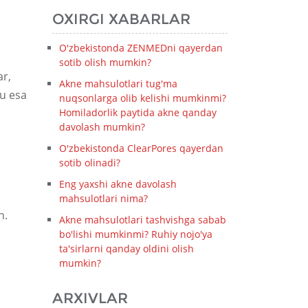
OXIRGI XABARLAR
O'zbekistonda ZENMEDni qayerdan
sotib olish mumkin?
ar,
Akne mahsulotlari tug'ma
bu esa
nuqsonlarga olib kelishi mumkinmi?
Homiladorlik paytida akne qanday
davolash mumkin?
O'zbekistonda ClearPores qayerdan
sotib olinadi?
Eng yaxshi akne davolash
mahsulotlari nima?
h.
Akne mahsulotlari tashvishga sabab
bo'lishi mumkinmi? Ruhiy nojo'ya
ta'sirlarni qanday oldini olish
mumkin?
ARXIVLAR