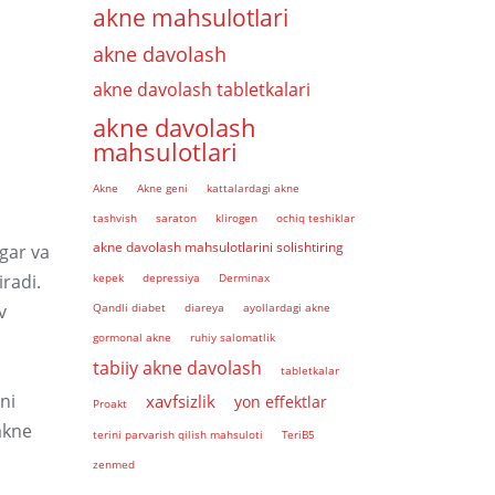
akne mahsulotlari
akne davolash
akne davolash tabletkalari
akne davolash
mahsulotlari
i
Akne
Akne geni
kattalardagi akne
tashvish
saraton
klirogen
ochiq teshiklar
akne davolash mahsulotlarini solishtiring
ugar va
iradi.
kepek
depressiya
Derminax
v
Qandli diabet
diareya
ayollardagi akne
gormonal akne
ruhiy salomatlik
tabiiy akne davolash
tabletkalar
ni
xavfsizlik
yon effektlar
Proakt
akne
terini parvarish qilish mahsuloti
TeriB5
zenmed