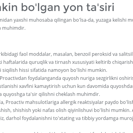
n bo'lgan yon ta'siri
nidan yaxshi muhosaba qilingan bo'lsa-da, yuzaga kelishi 
sh muhimdir.
kibidagi faol moddalar, masalan, benzoil peroksid va salitsil
 haftalarida quruqlik va tirnash xususiyati keltirib chiqarish
i siqilish hissi sifatida namoyon bo'lishi mumkin.
 Proactivdan foydalanganda quyosh nuriga sezgirlikni oshiri
stlanishi xavfini kamaytirish uchun kun davomida quyoshd
 quyoshga ta'sir qilishni cheklash muhimdir.
 Proactiv mahsulotlariga allergik reaktsiyalar paydo bo'lis
sh, shishish yoki nafas olish qiyinlishuvi bo'lishi mumkin.
giz, darhol foydalanishni to'xtating va tibbiy yordamga muro