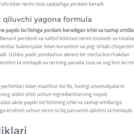
ishi bilan terini toza saqlashga yordam beradi.
al qiluvchi yagona formula
kne paydo bo'lishiga yordam beradigan ichki va tashqi omilla
Benzoil peroksid va salitsil kislotasi terini tozalash va tozala
entlar bakteriyalar bilan kurashish va yog' ishlab chiqarish
iradi. Ushbu yaxlit yondashuv akneni bir necha burchakdan
nishni ta'minlaydi va terining yanada toza va sog'lom ko'ri
 yechimlari bilan mashhur bo'lib, hozirgi anomaliyalarni
hining oldini olish uchun ingredientlarning noyob
asi akne paydo bo'lishining ichki va tashqi omillariga
ga erishish uchun terini to'liq parvarish qilishni ta'minlaydi.
iklari