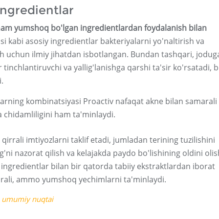
ingredientlar
 ham yumshoq bo'lgan ingredientlardan foydalanish bilan
asi kabi asosiy ingredientlar bakteriyalarni yo'naltirish va
sh uchun ilmiy jihatdan isbotlangan. Bundan tashqari, jodug
tinchlantiruvchi va yallig'lanishga qarshi ta'sir ko'rsatadi, 
.
larning kombinatsiyasi Proactiv nafaqat akne bilan samarali
a chidamliligini ham ta'minlaydi.
rrali imtiyozlarni taklif etadi, jumladan terining tuzilishini
g'ni nazorat qilish va kelajakda paydo bo'lishining oldini olis
 ingredientlar bilan bir qatorda tabiiy ekstraktlardan iborat
marali, ammo yumshoq yechimlarni ta'minlaydi.
a umumiy nuqtai