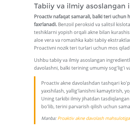
Tabiiy va ilmiy asoslangan 
Proactiv nafaqat samarali, balki teri uchun
faxrlanadi.
Benzoil peroksid va salitsil kislot
teshiklarni yopish orqali akne bilan kurashi
aloe vera va romashka kabi tabiiy ekstraktlar 
Proactivni nozik teri turlari uchun mos qiladi
Ushbu tabiiy va ilmiy asoslangan ingredient
davolashni, balki terining umumiy sog'lig'i v
Proactiv akne davolashdan tashqari ko'p qi
yaxshilash, yallig'lanishni kamaytirish, yo
Uning tarkibi ilmiy jihatdan tasdiqlangan
bo'lib, terini parvarish qilish uchun sa
Manba:
Proaktiv akne davolash mahsulotig