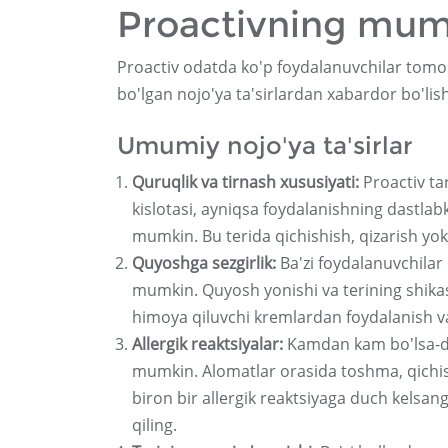
Proactivning mumki
Proactiv odatda ko'p foydalanuvchilar tomo
bo'lgan nojo'ya ta'sirlardan xabardor bo'li
Umumiy nojo'ya ta'sirlar
Quruqlik va tirnash xususiyati:
Proactiv tar
kislotasi, ayniqsa foydalanishning dastlabki
mumkin. Bu terida qichishish, qizarish yok
Quyoshga sezgirlik:
Ba'zi foydalanuvchilar
mumkin. Quyosh yonishi va terining shika
himoya qiluvchi kremlardan foydalanish va
Allergik reaktsiyalar:
Kamdan kam bo'lsa-da,
mumkin. Alomatlar orasida toshma, qichishi
biron bir allergik reaktsiyaga duch kelsan
qiling.