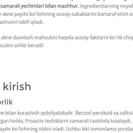
n samarali yechimlari bilan mashhur.
Ingredientlarning noyo
akne paydo bo'lishining asosiy sabablarini bartaraf etish o
huvni taklif qiladi.
akne davolash mahsuloti haqida asosiy faktlarni ko'rib chiq
usulini ochib beradi!
 kirish
rlik
e bilan kurashish qobiliyatidadir. Benzoil peroksid va salitsi
irgan holda, Proactiv teshiklarni samarali ravishda tozalaydi,
 paydo bo'lishining oldini oladi. Ushbu ikki tomonlama yond