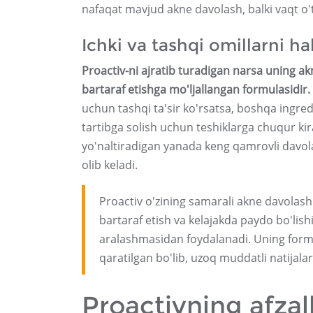
nafaqat mavjud akne davolash, balki vaqt o't
Ichki va tashqi omillarni h
Proactiv-ni ajratib turadigan narsa uning a
bartaraf etishga mo'ljallangan formulasidir.
uchun tashqi ta'sir ko'rsatsa, boshqa ingredi
tartibga solish uchun teshiklarga chuqur k
yo'naltiradigan yanada keng qamrovli davola
olib keladi.
Proactiv o'zining samarali akne davolash
bartaraf etish va kelajakda paydo bo'lis
aralashmasidan foydalanadi. Uning formul
qaratilgan bo'lib, uzoq muddatli natijalar
Proactivning afzall