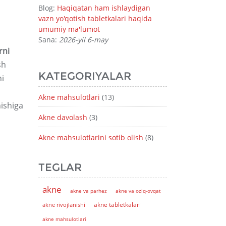
Blog:
Haqiqatan ham ishlaydigan
vazn yo'qotish tabletkalari haqida
umumiy ma'lumot
Sana:
2026-yil 6-may
rni
sh
KATEGORIYALAR
ni
Akne mahsulotlari
(13)
nishiga
Akne davolash
(3)
Akne mahsulotlarini sotib olish
(8)
TEGLAR
akne
akne va parhez
akne va oziq-ovqat
akne tabletkalari
akne rivojlanishi
akne mahsulotlari