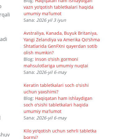
Blog:
Haqiqatan ham ishlaydigan
b
vazn yo'qotish tabletkalari haqida
umumiy ma'lumot
rqali
Sana:
2026 yil 3 iyun
Avstraliya, Kanada, Buyuk Britaniya,
adi
Yangi Zelandiya va Amerika Qo'shma
Shtatlarida GenFXni qayerdan sotib
olish mumkin?
Blog:
Inson o'sish gormoni
mahsulotlariga umumiy nuqtai
Sana:
2026-yil 6-may
Keratin tabletkalari soch o'sishi
uchun yaxshimi?
Blog:
Haqiqatan ham ishlaydigan
soch o'sishi tabletkalari haqida
umumiy ma'lumot
l
Sana:
2026-yil 6-may
Kilo yo'qotish uchun sehrli tabletka
ashuv
bormi?