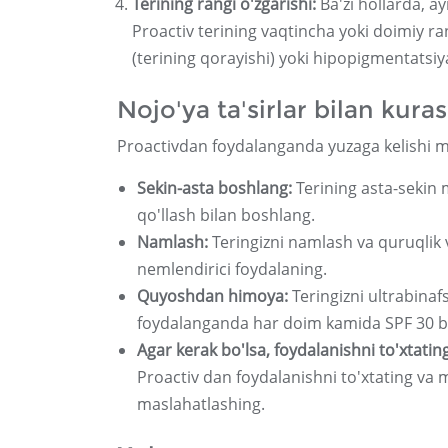
Terining rangi o'zgarishi:
Ba'zi hollarda, a
Proactiv terining vaqtincha yoki doimiy ra
(terining qorayishi) yoki hipopigmentatsiy
Nojo'ya ta'sirlar bilan kura
Proactivdan foydalanganda yuzaga kelishi mu
Sekin-asta boshlang:
Terining asta-sekin
qo'llash bilan boshlang.
Namlash:
Teringizni namlash va quruqlik
nemlendirici foydalaning.
Quyoshdan himoya:
Teringizni ultrabina
foydalanganda har doim kamida SPF 30 bo
Agar kerak bo'lsa, foydalanishni to'xtating
Proactiv dan foydalanishni to'xtating va
maslahatlashing.