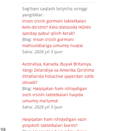
Sog'liqni saqlash bo'yicha so'nggi
yangiliklar:
Inson o'sish gormoni tabletkalari
keto-do'stmi? Keto dietasida HGHni
qanday qabul qilish kerak?
Blog:
Inson o'sish gormoni
mahsulotlariga umumiy nuqtai
Sana:
2026 yil 3 iyun
Avstraliya, Kanada, Buyuk Britaniya,
Yangi Zelandiya va Amerika Qo'shma
Shtatlarida Foliactive qayerdan sotib
olinadi?
Blog:
Haqiqatan ham ishlaydigan
soch o'sishi tabletkalari haqida
umumiy ma'lumot
Sana:
2026 yil 3 iyun
Haqiqatan ham ishlaydigan vazn
yo'qotish tabletkalari bormi?
 va