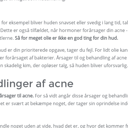
for eksempel bliver huden snavset eller svedig i lang tid, ta
. Dette er også tilfældet, når hormoner forårsager din acne -
tlerne.
Så for meget olie er ikke en god ting for din hud.
n hud er din prioriterede opgave, tager du fejl. For lidt olie ka
e er forårsaget af bakterier. Årsager til og behandling af acne
 skadelig kim, der opløser talg, så huden bliver uforsvarlig.
linger af acne
rsager til acne.
For så vidt angår disse årsager og behandli
et er svært at bekæmpe noget, der tager sin oprindelse inde
handle noget uden at vide, hvad det er, og hvor det kommer f