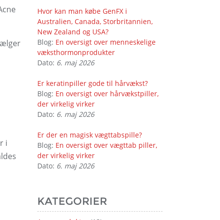
 Acne
Hvor kan man købe GenFX i
Australien, Canada, Storbritannien,
New Zealand og USA?
Blog:
En oversigt over menneskelige
vælger
væksthormonprodukter
Dato:
6. maj 2026
Er keratinpiller gode til hårvækst?
Blog:
En oversigt over hårvækstpiller,
der virkelig virker
Dato:
6. maj 2026
Er der en magisk vægttabspille?
r i
Blog:
En oversigt over vægttab piller,
aldes
der virkelig virker
Dato:
6. maj 2026
KATEGORIER