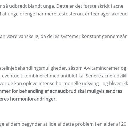
r så udbredt blandt unge. Dette er det første skridt i acne
 af at unge drenge har mere testosteron, er teenager-akneu
kan være vanskelig, da deres systemer konstant gennemgår
ørstelinjebehandlingsmuligheder, såsom A-vitamincremer og
, eventuelt kombineret med antibiotika. Senere acne-udvikl
or de kan opleve intense hormonelle udsving - og bliver ik
mer for behandling af acneudbrud skal muligvis ændres
 deres hormonforandringer.
af dem begynder at lide af dette problem i en alder af 20 