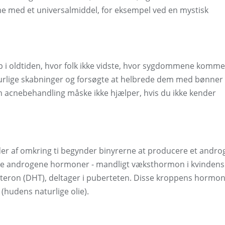
e med et universalmiddel, for eksempel ved en mystisk
 i oldtiden, hvor folk ikke vidste, hvor sygdommene kommer
turlige skabninger og forsøgte at helbrede dem med bønner
som acnebehandling måske ikke hjælper, hvis du ikke kender
der af omkring ti begynder binyrerne at producere et andro
re androgene hormoner - mandligt væksthormon i kvindens
teron (DHT), deltager i puberteten. Disse kroppens hormon
 (hudens naturlige olie).