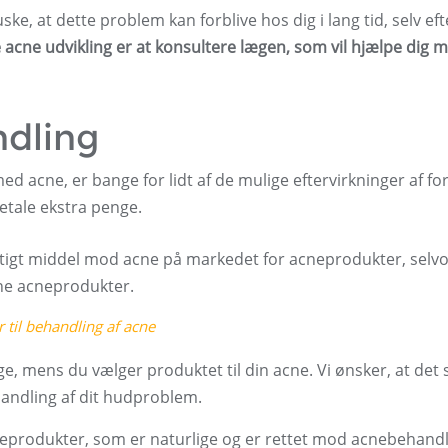
ke, at dette problem kan forblive hos dig i lang tid, selv ef
cne udvikling er at konsultere lægen, som vil hjælpe dig m
ndling
ed acne, er bange for lidt af de mulige eftervirkninger af fo
etale ekstra penge.
rigtigt middel mod acne på markedet for acneprodukter, sel
nne acneprodukter.
til behandling af acne
e, mens du vælger produktet til din acne. Vi ønsker, at det 
ehandling af dit hudproblem.
rteprodukter, som er naturlige og er rettet mod acnebehandli