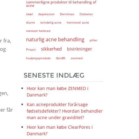
sammenligne produkter til behandling af
acne
skæl
depression
Derminax
Diabetes
diarre
kvindelig acne
hormonel acne
mentalt helbred
naturlig acne behandling
 fra,
piller
 og
sikkerhed
bivirkninger
Proact
hudplejeprodukt
SkinB5
zenmed
SENESTE INDLÆG
Hvor kan man købe ZENMED i
gen,
Danmark?
Kan acneprodukter forårsage
er får
fødselsdefekter? Hvordan behandler
man acne under graviditet?
Hvor kan man købe ClearPores i
Danmark?