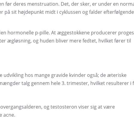
n før deres menstruation. Det, der sker, er under en norm
r på sit højdepunkt midt i cyklussen og falder efterfølgend
å den hormonelle p-pille. At æggestokkene producerer proge
ter ægløsning, og huden bliver mere fedtet, hvilket fører til
 udvikling hos mange gravide kvinder også; de æteriske
mængder talg gennem hele 3. trimester, hvilket resulterer i 
 overgangsalderen, og testosteron viser sig at være
e acne.