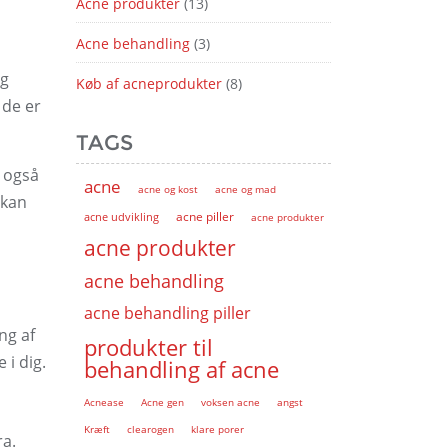
Acne produkter
(13)
Acne behandling
(3)
lg
Køb af acneprodukter
(8)
 de er
TAGS
n også
acne
acne og kost
acne og mad
 kan
acne piller
acne udvikling
acne produkter
acne produkter
acne behandling
acne behandling piller
ng af
produkter til
 i dig.
behandling af acne
Acnease
Acne gen
voksen acne
angst
Kræft
clearogen
klare porer
ra.