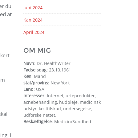
ter du
juni 2024
ed at
Kan 2024
April 2024
OM MIG
rkert
Navn
: Dr. HealthWriter
Fødselsdag
: 23.10.1961
Køn
: Mand
vom
stat/provins
: New York
Land
: USA
Interesser
: Internet, urteprodukter,
acnebehandling, hudpleje, medicinsk
udstyr, kosttilskud, undersøgelse,
skal
udforske nettet.
Beskæftigelse
: Medicin/Sundhed
ng. I