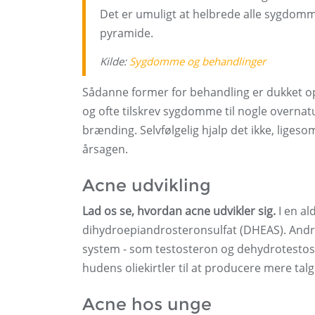
Det er umuligt at helbrede alle sygdomm
pyramide.
Kilde:
Sygdomme
og behandlinger
Sådanne former for behandling er dukket op
og ofte tilskrev sygdomme til nogle overna
brænding. Selvfølgelig hjalp det ikke, lige
årsagen.
Acne udvikling
Lad os se, hvordan acne udvikler sig.
I en al
dihydroepiandrosteronsulfat (DHEAS). And
system - som testosteron og dehydrotestos
hudens oliekirtler til at producere mere talg
Acne hos unge