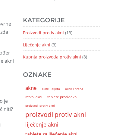
KATEGORIJE
svrhe i
ezda
Proizvodi protiv akni
(13)
Liječenje akni
(3)
kođer
Kupnja proizvoda protiv akni
(8)
je akni
OZNAKE
akne
akne i dijeta
akne i hrana
tablete protiv akni
razvoj akni
o je
proizvodi protiv akni
initi?
proizvodi protiv akni
liječenje akni
i
tablete za liječenje akni