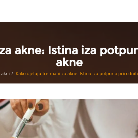
za akne: Istina iza potpun
akne
 akni
Kako djeluju tretmani za akne: Istina iza potpuno prirodnih