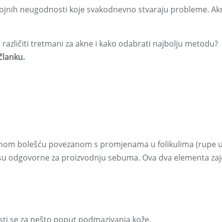
i brojnih neugodnosti koje svakodnevno stvaraju probleme. Ak
su različiti tretmani za akne i kako odabrati najbolju metodu?
članku.
kožnom bolešću povezanom s promjenama u folikulima (rupe u
oje su odgovorne za proizvodnju sebuma. Ova dva elementa za
sti se za nešto poput podmazivanja kože.