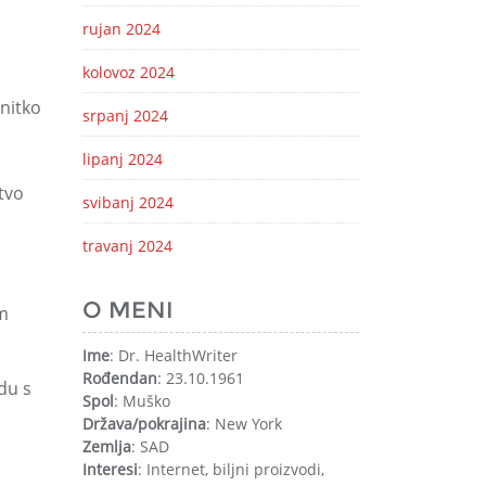
rujan 2024
kolovoz 2024
 nitko
srpanj 2024
lipanj 2024
štvo
svibanj 2024
travanj 2024
O MENI
am
Ime
: Dr. HealthWriter
Rođendan
: 23.10.1961
adu s
Spol
: Muško
Država/pokrajina
: New York
Zemlja
: SAD
Interesi
: Internet, biljni proizvodi,