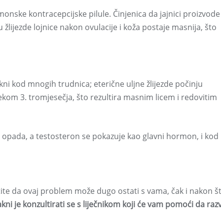
monske kontracepcijske pilule. Činjenica da jajnici proizvode
žlijezde lojnice nakon ovulacije i koža postaje masnija, što
ni kod mnogih trudnica; eterične uljne žlijezde počinju
ekom 3. tromjesečja, što rezultira masnim licem i redovitim
opada, a testosteron se pokazuje kao glavni hormon, i kod
ite da ovaj problem može dugo ostati s vama, čak i nakon š
akni je konzultirati se s liječnikom koji će vam pomoći da razv