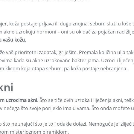
jer, koža postaje prljava ili dugo znojna, sebum služi u loše 
vam akne uzrokuju hormoni – oni su okidač za pojačan rad žlij
za vašu kožu.
e vaš prioritetni zadatak, griješite. Premala količina ulja ta
evima kada su akne uzrokovane bakterijama. Uzroci i liječen
tnom klicom koja otapa sebum, pa koža postaje nebranjena.
kni
im uzrocima akni.
Što se tiče ovih uzroka i liječenja akni, tešk
tiv nečega što svoje porijeklo ima u vama. Što onda možete uč
o što ne znajući što je to i odakle dolazi. Nemoguće je izliječit
 nekom misterioznom piramidom.