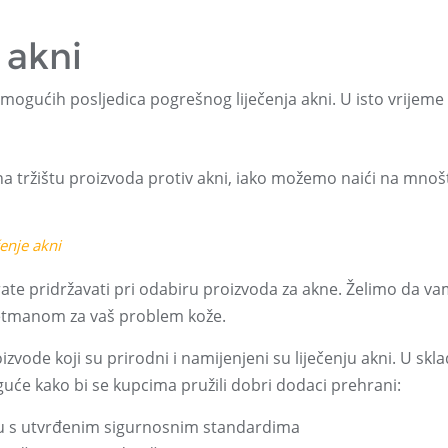
 akni
ji mogućih posljedica pogrešnog liječenja akni. U isto vrijeme
ne na tržištu proizvoda protiv akni, iako možemo naići na mno
enje akni
rate pridržavati pri odabiru proizvoda za akne. Želimo da v
retmanom za vaš problem kože.
oizvode koji su prirodni i namijenjeni su liječenju akni. U skl
uće kako bi se kupcima pružili dobri dodaci prehrani:
adu s utvrđenim sigurnosnim standardima