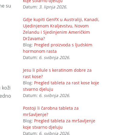
koje stvarno djeluju
ne su
Datum:
3. lipnja 2026.
Gdje kupiti GenFX u Australiji, Kanadi,
Ujedinjenom Kraljevstvu, Novom
Zelandu i Sjedinjenim Američkim
Državama?
Blog:
Pregled proizvoda s ljudskim
hormonom rasta
Datum:
6. svibnja 2026.
Jesu li pilule s keratinom dobre za
rast kose?
Blog:
Pregled tableta za rast kose koje
 koži
stvarno djeluju
jedno
Datum:
6. svibnja 2026.
Postoji li čarobna tableta za
mršavljenje?
Blog:
Pregled tableta za mršavljenje
koje stvarno djeluju
Datum:
6. svibnja 2026.