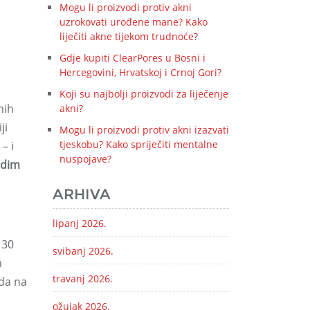
Mogu li proizvodi protiv akni
uzrokovati urođene mane? Kako
liječiti akne tijekom trudnoće?
Gdje kupiti ClearPores u Bosni i
Hercegovini, Hrvatskoj i Crnoj Gori?
Koji su najbolji proizvodi za liječenje
nih
akni?
ji
Mogu li proizvodi protiv akni izazvati
tjeskobu? Kako spriječiti mentalne
– i
nuspojave?
adim
ARHIVA
lipanj 2026.
 30
svibanj 2026.
m
travanj 2026.
ada na
ožujak 2026.