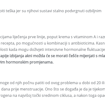
iti teška jer su njihovi sustavi stalno podvrgnuti ozbiljnim
cijama liječenja prve linije, poput krema s vitaminom A i raz
z recepta, po mogućnosti u kombinaciji s antibioticima. Kasni
elosti kada mogu doživjeti intenzivne hormonalne fluktuacije 
apije izbijanja akni možda će se morati češće mijenjati s ml
hovim hormonskim promjenama.
oge od njih počnu patiti od ovog problema u dobi od 20 ili
 dana prije menstruacije. Ono što se događa je da je tijeko
ogena na najvišoj točki sredinom ciklusa, a nakon toga op