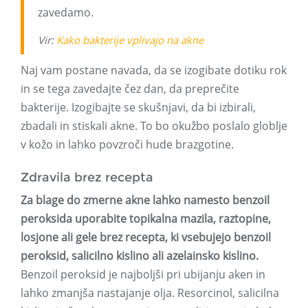
zavedamo.
Vir:
Kako bakterije vplivajo na akne
Naj vam postane navada, da se izogibate dotiku rok
in se tega zavedajte čez dan, da preprečite
bakterije. Izogibajte se skušnjavi, da bi izbirali,
zbadali in stiskali akne. To bo okužbo poslalo globlje
v kožo in lahko povzroči hude brazgotine.
Zdravila brez recepta
Za blage do zmerne akne lahko namesto benzoil
peroksida uporabite topikalna mazila, raztopine,
losjone ali gele brez recepta, ki vsebujejo benzoil
peroksid, salicilno kislino ali azelainsko kislino.
Benzoil peroksid je najboljši pri ubijanju aken in
lahko zmanjša nastajanje olja. Resorcinol, salicilna