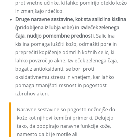
protivnetne učinke, ki lahko pomirijo oteklo kožo
in zmanjšajo rdečico.
Druge naravne sestavine, kot sta salicilna kislina
(pridobljena iz lubja vrbe) in izvleček zelenega
čaja, nudijo pomembne prednosti.
Salicilna
kislina pomaga luščiti kožo, odmašiti pore in
preprečiti kopičenje odmrlih kožnih celic, ki
lahko povzročijo akne. Izvleček zelenega čaja,
bogat z antioksidanti, se bori proti
oksidativnemu stresu in vnetjem, kar lahko
pomaga zmanjšati resnost in pogostost
izbruhov aken.
Naravne sestavine so pogosto nežnejše do
kože kot njihovi kemični primerki. Delujejo
tako, da podpirajo naravne funkcije kože,
namesto da bi je motile ali