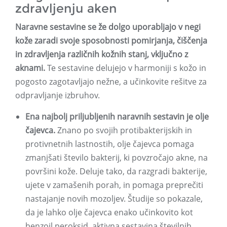
zdravljenju aken
Naravne sestavine se že dolgo uporabljajo v negi
kože zaradi svoje sposobnosti pomirjanja, čiščenja
in zdravljenja različnih kožnih stanj, vključno z
aknami.
Te sestavine delujejo v harmoniji s kožo in
pogosto zagotavljajo nežne, a učinkovite rešitve za
odpravljanje izbruhov.
Ena najbolj priljubljenih naravnih sestavin je olje
čajevca.
Znano po svojih protibakterijskih in
protivnetnih lastnostih, olje čajevca pomaga
zmanjšati število bakterij, ki povzročajo akne, na
površini kože. Deluje tako, da razgradi bakterije,
ujete v zamašenih porah, in pomaga preprečiti
nastajanje novih mozoljev. Študije so pokazale,
da je lahko olje čajevca enako učinkovito kot
benzoil peroksid, aktivna sestavina številnih