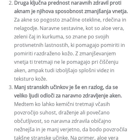
Druga ključna prednost naravnih zdravil proti
aknam je njihova sposobnost zmanjšanja vnetja.
Za akne so pogosto značilne otekline, rdečina in
nelagodje. Naravne sestavine, kot so aloe vera,
zeleni čaj in kurkuma, so znane po svojih
protivnetnih lastnostih, ki pomagajo pomiriti in
pomiriti razdraženo kožo. Z zmanjševanjem
vnetja ti tretmaji ne le pomagajo pri čiščenju
aken, ampak tudi izboljšajo splošni videz in
teksturo kože.
Manj stranskih učinkov je še en razlog, da se
veliko ljudi odloči za naravno zdravljenje aken.
Medtem ko lahko kemični tretmaji včasih
povzročijo suhost, draženje ali povečano
občutljivost, so naravna zdravila običajno
nežnejša in je manj verjetno, da bodo povzročila
takšne stranske učinke. Na primer, aloe vera