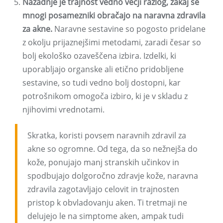
Nazadnje je trajnost vedno večji razlog, zakaj se
mnogi posamezniki obračajo na naravna zdravila
za akne.
Naravne sestavine so pogosto pridelane
z okolju prijaznejšimi metodami, zaradi česar so
bolj ekološko ozaveščena izbira. Izdelki, ki
uporabljajo organske ali etično pridobljene
sestavine, so tudi vedno bolj dostopni, kar
potrošnikom omogoča izbiro, ki je v skladu z
njihovimi vrednotami.
Skratka, koristi povsem naravnih zdravil za
akne so ogromne. Od tega, da so nežnejša do
kože, ponujajo manj stranskih učinkov in
spodbujajo dolgoročno zdravje kože, naravna
zdravila zagotavljajo celovit in trajnosten
pristop k obvladovanju aken. Ti tretmaji ne
delujejo le na simptome aken, ampak tudi