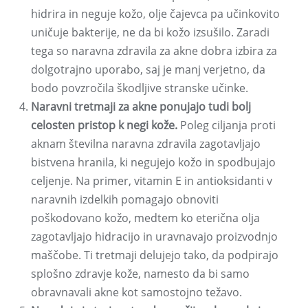
hidrira in neguje kožo, olje čajevca pa učinkovito
uničuje bakterije, ne da bi kožo izsušilo. Zaradi
tega so naravna zdravila za akne dobra izbira za
dolgotrajno uporabo, saj je manj verjetno, da
bodo povzročila škodljive stranske učinke.
Naravni tretmaji za akne ponujajo tudi bolj
celosten pristop k negi kože.
Poleg ciljanja proti
aknam številna naravna zdravila zagotavljajo
bistvena hranila, ki negujejo kožo in spodbujajo
celjenje. Na primer, vitamin E in antioksidanti v
naravnih izdelkih pomagajo obnoviti
poškodovano kožo, medtem ko eterična olja
zagotavljajo hidracijo in uravnavajo proizvodnjo
maščobe. Ti tretmaji delujejo tako, da podpirajo
splošno zdravje kože, namesto da bi samo
obravnavali akne kot samostojno težavo.