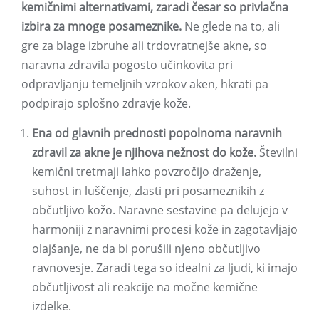
kemičnimi alternativami, zaradi česar so privlačna
izbira za mnoge posameznike.
Ne glede na to, ali
gre za blage izbruhe ali trdovratnejše akne, so
naravna zdravila pogosto učinkovita pri
odpravljanju temeljnih vzrokov aken, hkrati pa
podpirajo splošno zdravje kože.
Ena od glavnih prednosti popolnoma naravnih
zdravil za akne je njihova nežnost do kože.
Številni
kemični tretmaji lahko povzročijo draženje,
suhost in luščenje, zlasti pri posameznikih z
občutljivo kožo. Naravne sestavine pa delujejo v
harmoniji z naravnimi procesi kože in zagotavljajo
olajšanje, ne da bi porušili njeno občutljivo
ravnovesje. Zaradi tega so idealni za ljudi, ki imajo
občutljivost ali reakcije na močne kemične
izdelke.