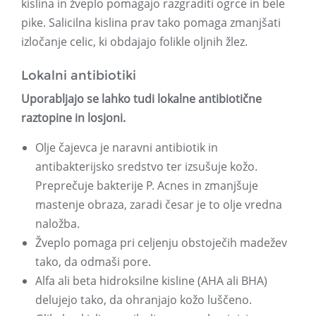
kislina in žveplo pomagajo razgraditi ogrce in bele
pike. Salicilna kislina prav tako pomaga zmanjšati
izločanje celic, ki obdajajo folikle oljnih žlez.
Lokalni antibiotiki
Uporabljajo se lahko tudi lokalne antibiotične
raztopine in losjoni.
Olje čajevca je naravni antibiotik in
antibakterijsko sredstvo ter izsušuje kožo.
Preprečuje bakterije P. Acnes in zmanjšuje
mastenje obraza, zaradi česar je to olje vredna
naložba.
Žveplo pomaga pri celjenju obstoječih madežev
tako, da odmaši pore.
Alfa ali beta hidroksilne kisline (AHA ali BHA)
delujejo tako, da ohranjajo kožo luščeno.