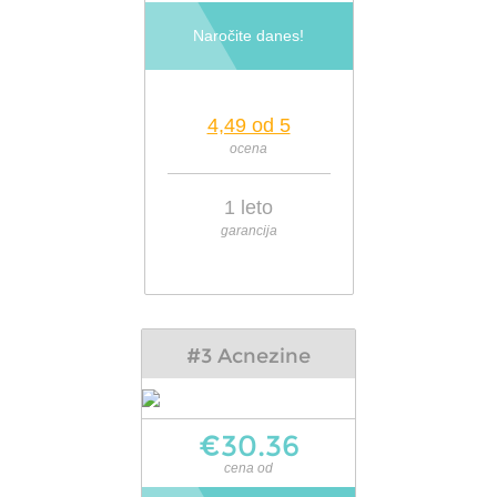
Naročite danes!
4,49 od 5
ocena
1 leto
garancija
#3 Acnezine
€30.36
cena od