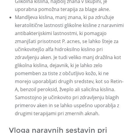
Glikolna kislina, najbolj znana v skupini, je
uporabna pomožna terapija za blage akne.
Mandljeva kislina, manj znana, ki pa združuje
keratolitične lastnosti glikolne kisline z naravnimi
antibakterijskimi lastnostmi, ki pomagajo
zmanjšati prisotnost P. acnes, se lahko šteje za
učinkovitejšo alfa hidroksilno kislino pri
zdravljenju aken. Je tudi veliko manj dražilna kot
glikolna kislina, dejavnik, ki je lahko zelo
pomemben za tiste z občutljivo kožo, ki ne
morejo uporabljati drugih sredstev, kot so Retin-
A, benzoil peroksid, žveplo ali salicilna kislina.
Samostojno je učinkovito pri zdravljenju blagih
primerov aken in se lahko uspešno uporablja z
drugimi terapijami pri zmernih aknah.
Vloga naravnih sestavin pri