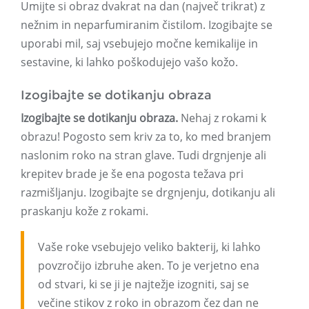
Umijte si obraz dvakrat na dan (največ trikrat) z
nežnim in neparfumiranim čistilom. Izogibajte se
uporabi mil, saj vsebujejo močne kemikalije in
sestavine, ki lahko poškodujejo vašo kožo.
Izogibajte se dotikanju obraza
Izogibajte se dotikanju obraza.
Nehaj z rokami k
obrazu! Pogosto sem kriv za to, ko med branjem
naslonim roko na stran glave. Tudi drgnjenje ali
krepitev brade je še ena pogosta težava pri
razmišljanju. Izogibajte se drgnjenju, dotikanju ali
praskanju kože z rokami.
Vaše roke vsebujejo veliko bakterij, ki lahko
povzročijo izbruhe aken. To je verjetno ena
od stvari, ki se ji je najtežje izogniti, saj se
večine stikov z roko in obrazom čez dan ne