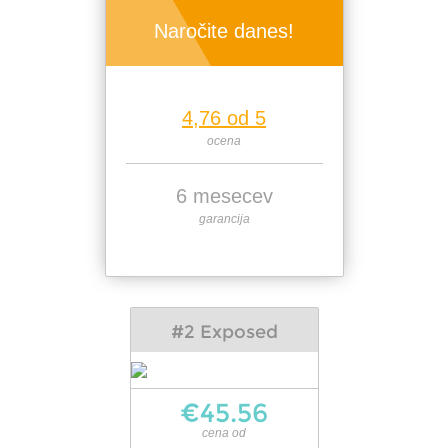
Naročite danes!
4,76 od 5
ocena
6 mesecev
garancija
#2 Exposed
€45.56
cena od