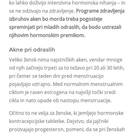
ko lahko doživijo intenzivna hormonska nihanja – in
se ne odzivajo na zdravljenje.
Programe zdravljenja
izbruhov aken bo morda treba pogosteje
spreminjati pri mladih odraslih, da bodo ustrezali
njihovim hormonskim premikom.
Akne pri odraslih
Veliko žensk nima najstniških aken, vendar mnoge
od njih začnejo trpeti za to težavo pri 20 ali 30 letih,
pri čemer se teden dni pred menstruacijo
pojavljajo vztrajno. Med normalnim menstrualnim
ciklom je raven estrogena na najvišji točki sredi
cikla in nato upade ob nastopu menstruacije.
Očitno to ne velja za ženske, ki jemljejo hormonske
kontracepcijske tabletke. Dejstvo, da jajčniki
proizvajajo progesteron, pomeni, da se pri ženskah