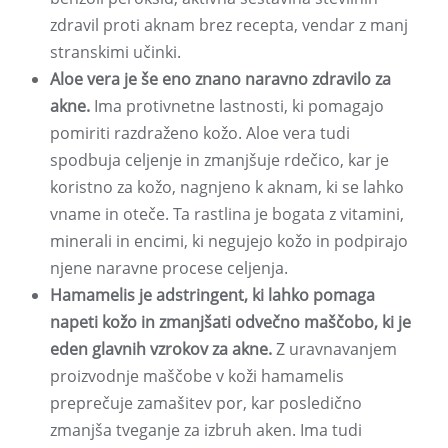
zdravil proti aknam brez recepta, vendar z manj
stranskimi učinki.
Aloe vera je še eno znano naravno zdravilo za
akne.
Ima protivnetne lastnosti, ki pomagajo
pomiriti razdraženo kožo. Aloe vera tudi
spodbuja celjenje in zmanjšuje rdečico, kar je
koristno za kožo, nagnjeno k aknam, ki se lahko
vname in oteče. Ta rastlina je bogata z vitamini,
minerali in encimi, ki negujejo kožo in podpirajo
njene naravne procese celjenja.
Hamamelis je adstringent, ki lahko pomaga
napeti kožo in zmanjšati odvečno maščobo, ki je
eden glavnih vzrokov za akne.
Z uravnavanjem
proizvodnje maščobe v koži hamamelis
preprečuje zamašitev por, kar posledično
zmanjša tveganje za izbruh aken. Ima tudi