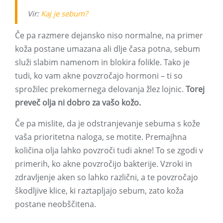
Vir:
Kaj je sebum?
Če pa razmere dejansko niso normalne, na primer
koža postane umazana ali dlje časa potna, sebum
služi slabim namenom in blokira folikle. Tako je
tudi, ko vam akne povzročajo hormoni – ti so
sprožilec prekomernega delovanja žlez lojnic.
Torej
preveč olja ni dobro za vašo kožo.
Če pa mislite, da je odstranjevanje sebuma s kože
vaša prioritetna naloga, se motite. Premajhna
količina olja lahko povzroči tudi akne! To se zgodi v
primerih, ko akne povzročijo bakterije. Vzroki in
zdravljenje aken so lahko različni, a te povzročajo
škodljive klice, ki raztapljajo sebum, zato koža
postane neobščitena.