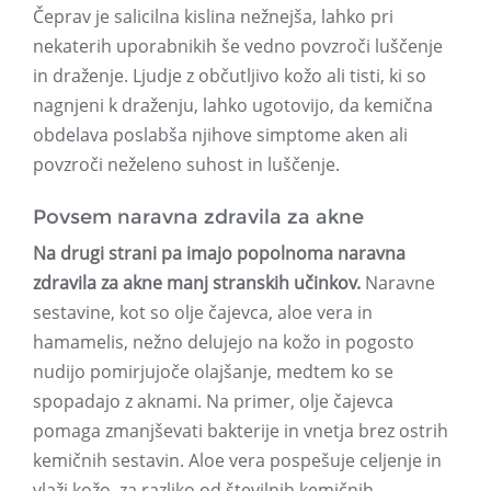
Čeprav je salicilna kislina nežnejša, lahko pri
nekaterih uporabnikih še vedno povzroči luščenje
in draženje. Ljudje z občutljivo kožo ali tisti, ki so
nagnjeni k draženju, lahko ugotovijo, da kemična
obdelava poslabša njihove simptome aken ali
povzroči neželeno suhost in luščenje.
Povsem naravna zdravila za akne
Na drugi strani pa imajo popolnoma naravna
zdravila za akne manj stranskih učinkov.
Naravne
sestavine, kot so olje čajevca, aloe vera in
hamamelis, nežno delujejo na kožo in pogosto
nudijo pomirjujoče olajšanje, medtem ko se
spopadajo z aknami. Na primer, olje čajevca
pomaga zmanjševati bakterije in vnetja brez ostrih
kemičnih sestavin. Aloe vera pospešuje celjenje in
vlaži kožo, za razliko od številnih kemičnih