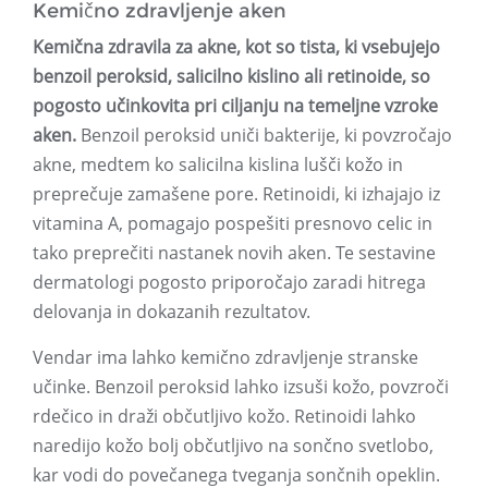
Kemično zdravljenje aken
Kemična zdravila za akne, kot so tista, ki vsebujejo
benzoil peroksid, salicilno kislino ali retinoide, so
pogosto učinkovita pri ciljanju na temeljne vzroke
aken.
Benzoil peroksid uniči bakterije, ki povzročajo
akne, medtem ko salicilna kislina lušči kožo in
preprečuje zamašene pore. Retinoidi, ki izhajajo iz
vitamina A, pomagajo pospešiti presnovo celic in
tako preprečiti nastanek novih aken. Te sestavine
dermatologi pogosto priporočajo zaradi hitrega
delovanja in dokazanih rezultatov.
Vendar ima lahko kemično zdravljenje stranske
učinke. Benzoil peroksid lahko izsuši kožo, povzroči
rdečico in draži občutljivo kožo. Retinoidi lahko
naredijo kožo bolj občutljivo na sončno svetlobo,
kar vodi do povečanega tveganja sončnih opeklin.