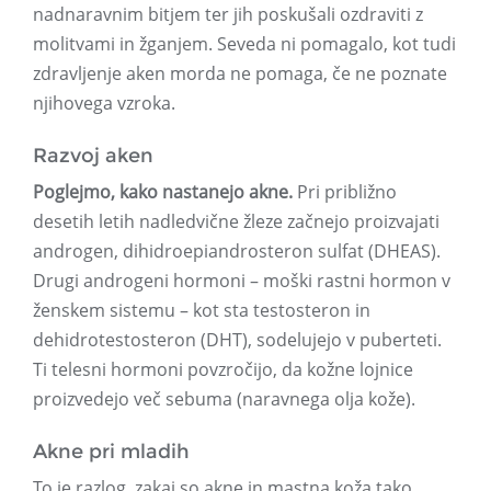
nadnaravnim bitjem ter jih poskušali ozdraviti z
molitvami in žganjem. Seveda ni pomagalo, kot tudi
zdravljenje aken morda ne pomaga, če ne poznate
njihovega vzroka.
Razvoj aken
Poglejmo, kako nastanejo akne.
Pri približno
desetih letih nadledvične žleze začnejo proizvajati
androgen, dihidroepiandrosteron sulfat (DHEAS).
Drugi androgeni hormoni – moški rastni hormon v
ženskem sistemu – kot sta testosteron in
dehidrotestosteron (DHT), sodelujejo v puberteti.
Ti telesni hormoni povzročijo, da kožne lojnice
proizvedejo več sebuma (naravnega olja kože).
Akne pri mladih
To je razlog, zakaj so akne in mastna koža tako