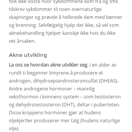
folk ikke visste hvor sykdommene kom fra og ofte
tilskrev sykdommer til noen overnaturlige
skapninger og prøvde å helbrede dem med bønner
og brenning. Selvfølgelig hjalp det ikke, så vel som
aknebehandling hjelper kanskje ikke hvis du ikke
vet årsaken.
Akne utvikling
La oss se hvordan akne utvikler seg.
I en alder av
rundt ti begynner binyrene å produsere et
androgen, dihydroepiandrosteronsulfat (DHEAS).
Andre androgene hormoner – mannlig
veksthormon i kvinnens system – som testosteron
og dehydrotestosteron (DHT), deltar i puberteten.
Disse kroppens hormoner gjør at hudens
oljekjertler produserer mer talg (hudens naturlige
olje).