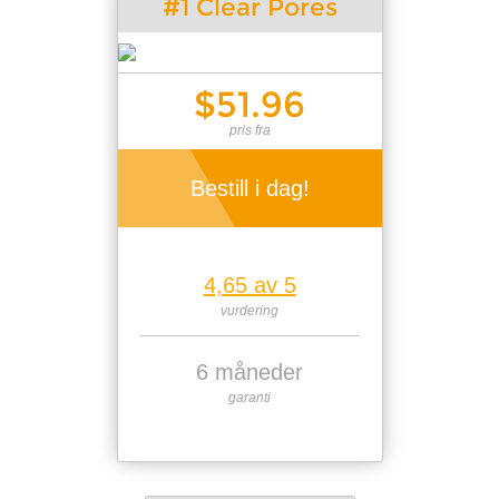
#1 Clear Pores
$51.96
pris fra
Bestill i dag!
4,65 av 5
vurdering
6 måneder
garanti